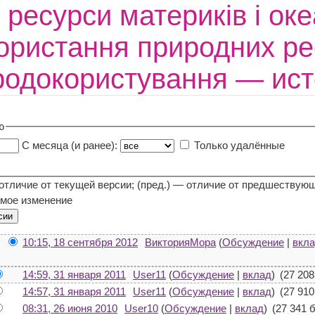
ресурси материків і океа
ористання природних рес
родокористування — ис
ю
С месяца (и ранее):
Только удалённые
 отличие от текущей версии; (пред.) — отличие от предшествую
мое изменение
10:15, 18 сентября 2012
ВикторияМора
(
Обсуждение
|
вкл
14:59, 31 января 2011
User11
(
Обсуждение
|
вклад
)
(27 208
14:57, 31 января 2011
User11
(
Обсуждение
|
вклад
)
(27 910
08:31, 26 июня 2010
User10
(
Обсуждение
|
вклад
)
(27 341 