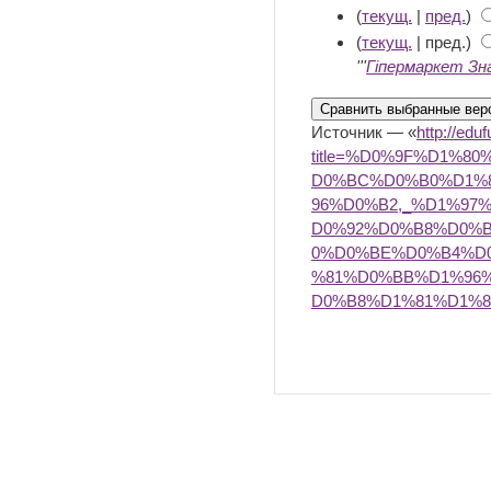
(
текущ.
|
пред.
)
(
текущ.
| пред.)
'''
Гіпермаркет Зн
Источник — «
http://edu
title=%D0%9F%D1%
D0%BC%D0%B0%D1%
96%D0%B2,_%D1%97
D0%92%D0%B8%D0%
0%D0%BE%D0%B4%D
%81%D0%BB%D1%96
D0%B8%D1%81%D1%