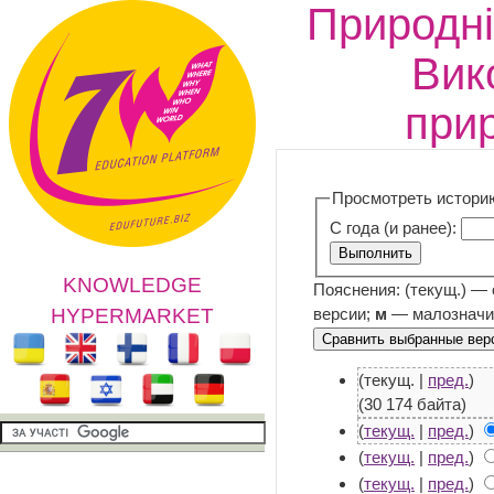
Природні 
Вик
при
Просмотреть истори
С года (и ранее):
KNOWLEDGE
Пояснения: (текущ.) —
версии;
м
— малозначи
HYPERMARKET
(текущ. |
пред.
)
(30 174 байта)
(
текущ.
|
пред.
)
(
текущ.
|
пред.
)
(
текущ.
|
пред.
)