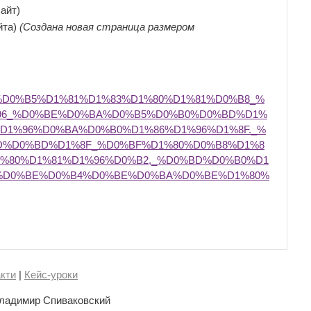
байт)
йта)
(Создана новая страница размером
%D0%B5%D1%81%D1%83%D1%80%D1%81%D0%B8_%
96_%D0%BE%D0%BA%D0%B5%D0%B0%D0%BD%D1%
D1%96%D0%BA%D0%B0%D1%86%D1%96%D1%8F._%
D%D0%BD%D1%8F_%D0%BF%D1%80%D0%B8%D1%8
%80%D1%81%D1%96%D0%B2,_%D0%BD%D0%B0%D1
%D0%BE%D0%B4%D0%BE%D0%BA%D0%BE%D1%80%
кти
|
Кейс-уроки
ладимир Спиваковский