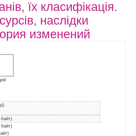
нів, їх класифікація.
урсів, наслідки
тория изменений
щей
ад
)
 байт)
 байт)
байт)