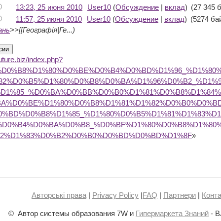
13:23, 25 июня 2010
User10
(
Обсуждение
|
вклад
)
(27 345 
11:57, 25 июня 2010
User10
(
Обсуждение
|
вклад
)
(5274 ба
ань
>>[[Географія|Ге...)
future.biz/index.php?
80%D0%B8%D1%80%D0%BE%D0%B4%D0%BD%D1%96_%D1%80
82%D0%B5%D1%80%D0%B8%D0%BA%D1%96%D0%B2_%D1%
%D1%85_%D0%BA%D0%BB%D0%B0%D1%81%D0%B8%D1%84%
BA%D0%BE%D1%80%D0%B8%D1%81%D1%82%D0%B0%D0%B
0%BD%D0%B8%D1%85_%D1%80%D0%B5%D1%81%D1%83%D1
%D0%B4%D0%BA%D0%B8_%D0%BF%D1%80%D0%B8%D1%80
82%D1%83%D0%B2%D0%B0%D0%BD%D0%BD%D1%8F
»
Авторські права
|
Privacy Policy
|
FAQ
|
Партнери
|
Конта
© Автор системы образования 7W и
Гипермаркета Знаний
- В