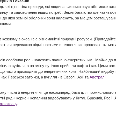
риків і океанів
дь-які цінні тіла природи, які людина використовує або може ви
чинку та задоволення інших потреб. Земні багатства ще назива
 до якої земної оболонки вони належать, за місцем розташуванн
іншими.
 кожному з океанів є різноманітні природні ресурси. (Пригадайте 
юється переважно відмінностями в геологічних процесах і кліма
сів особлива роль належить паливно-енергетичним . Майже до п
мінило вугілля, а на зміну вугіллю прийшли нафта і газ. Цими важ
, що часто призводить до енергетичних криз. Найбільший видобут
їнах Перської зато¬ки, а вугілля - в Європі, Азії та
Австралії
.
тому числі й енергетичні, це насамперед база для промислового
ітні рудні корисні копалини видобувають у Китаї, Бразилії, Росії, 
ого океану
.