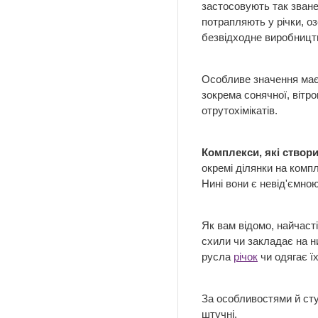
застосовують так зване
потрапляють у річки, оз
безвідходне виробництв
Особливе значення має 
зокрема сонячної, вітро
отрутохімікатів.
Комплекси, які ство
окремі ділянки на комп
Нині вони є невід'ємно
Як вам відомо, найчаст
схили чи закладає на н
русла
річок
чи одягає ї
За особливостями й ступ
штучні.