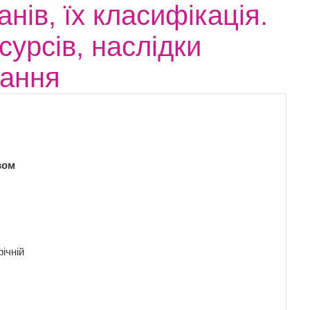
нів, їх класифікація.
урсів, наслідки
вання
вом
ічній