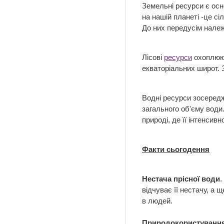
Земельні ресурси є осн
на нашій планеті -це сі
До них передусім належ
Лісові
ресурси
охоплюют
екваторіальних широт. З
Водні ресурси зосередж
загального об'єму води
природі, де її інтенси
Факти сьогодення
Нестача прісної води
.
відчуває її нестачу, а 
в людей.
Природокористування 