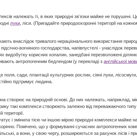
ксів належать ті, в яких природні зв'язки майже не порушені. Це
родні
луки
, ліси. (Пригадайте природоохоронні території на кожно
кають внаслідок тривалого нераціонального використання природн
підсічно-вогняного господарства, напівпустелі - унаслідок перев
цях видобутку корисних копалин, занедбані перезволожені ділянки
зивають антропогенним бедлендом (у перекладі з
англійської мов
е поля, сади, плантації культурних рослин, сіяні луки, лісосмуги,
остійно підтримує людина.
 створює на природній основі. До них належать, наприклад, міста
рику такі комплекси створюють залежно від переважаючого тип
 території.
тує і змінила тією чи іншою мірою природні комплекси майже на 
корінно. Помічено, що у формуванні сучасних антропогенних ком
льські, а вони, у свою чергу, розширюються за рахунок лісів і пр