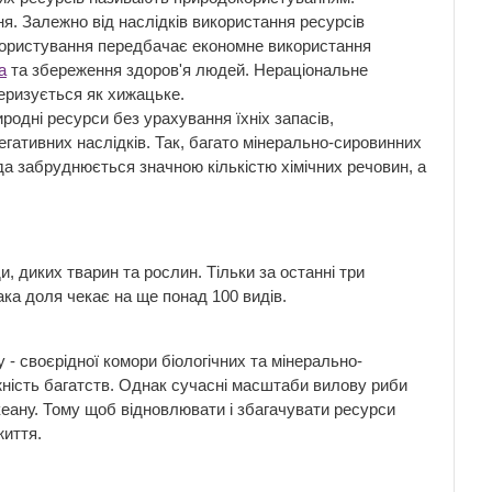
ня. Залежно від наслідків використання ресурсів
користування передбачає економне використання
а
та збереження здоров'я людей. Нераціональне
еризується як хижацьке.
родні ресурси без урахування їхніх запасів,
гативних наслідків. Так, багато мінерально-сировинних
ода забруднюється значною кількістю хімічних речовин, а
 диких тварин та рослин. Тільки за останні три
така доля чекає на ще понад 100 видів.
- своєрідної комори біологічних та мінерально-
жність багатств. Однак сучасні масштаби вилову риби
кеану. Тому щоб відновлювати і збагачувати ресурси
життя.