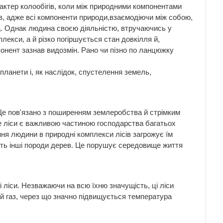
актер колообігів, коли між природними компонентами
ів, адже всі компоненти природи,взаємодіючи між собою,
а
. Однак людина своєю діяльністю, втручаючись у
екси, а й різко погіршується стан довкілля й,
онент зазнав видозмін. Рано чи пізно по ланцюжку
планети і, як наслідок, спустелення земель,
. Це пов'язано з поширенням землеробства й стрімким
дже ліси є важливою частиною господарства багатьох
ання людини в природні комплекси лісів загрожує їм
ують інші породи дерев. Це порушує середовище життя
і ліси. Незважаючи на всю їхню значущість, ці ліси
й газ, через що значно підвищується температура