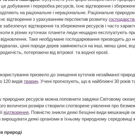
це добування і переробка ресурсів, їхнє відтворення і збережен
оділяють на раціональне і нераціональне. Раціональне природо
їхнє відтворення з урахуванням перспектив розвитку
господарств
 забезпечує відтворення та збереження ресурсів і часто характ
, коли в різних куточках планети люди нещадно експлуатують при
в відновлення. Таке необдумане господарювання призводить до не
відвалах, цінні породи дерев замінюються на інші, менш цінні, в
родючість, потерпаючи від вітрової та водної ерозії.
ористування призвело до знищення куточків незайманої природи,
ло 120 видів
тварин
. Учені прогнозують, що в найближчі 30 років 
у природних ресурсів можна поповнити завдяки Світовому океану 
ого величезні розміри створили спотворене уявлення про безме
її
відтворення
. Повністю зникли деякі безцінні види мешканців о
 вирощувати деякі організми в їхньому природному середовищі 
в природі