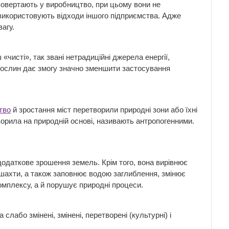
повертають у виробництво, при цьому вони не
 використовують відходи іншого підприємства. Адже
агу.
чисті», так звані нетрадиційні джерела енергії,
ту рослин дає змогу значно зменшити застосування
тво
й зростання міст перетворили природні зони або їхні
ворила на природній основі, називають антропогенними.
одаткове зрошення земель. Крім того, вона вирівнює
, шахти, а також заповнює водою заглиблення, змінює
комплексу, а й порушує природні процеси.
лабо змінені, змінені, перетворені (культурні) і