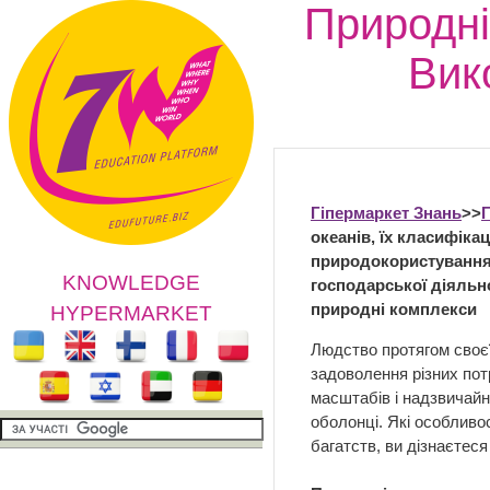
Природні 
Вик
Гіпермаркет Знань
>>
океанів, їх класифіка
природокористування.
KNOWLEDGE
господарської діяльн
природні комплекси
HYPERMARKET
Людство протягом своє
задоволення різних по
масштабів і надзвичайн
оболонці. Які особливо
багатств, ви дізнаєтеся 