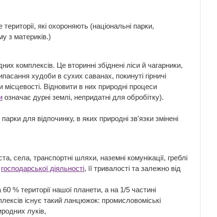
 території, які охороняють (національні парки,
му з материків.)
их комплексів. Це вторинні збіднені ліси й чагарники,
ипасання худоби в сухих саванах, покинуті гірничі
 місцевості. Відновити в них природні процеси
и
означає дурні землі, непри­датні для обробітку).
 парки для відпочинку, в яких природні зв'язки змінені
, села, транспортні шляхи, наземні комуні­кації, греблі
у
господарської діяльності
, її тривалості та залежно від
60 % території нашої планети, а на 1/5 частині
плексів існує такий ланцюжок: промисловоміські
иродних луків,