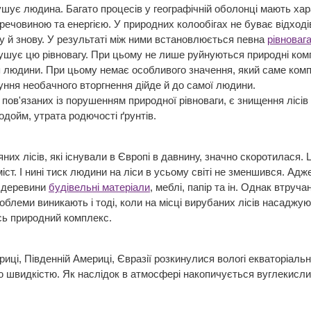
ує людина. Багато процесів у географічній оболонці мають хар
 речовиною та енергією. У природних колообігах не буває відход
 й знову. У результаті між ними встановлюється певна
рівноваг
рушує цю рівновагу. При цьому не лише руйнуються природні компл
тя людини. При цьому немає особливого значення, який саме комп
луння необачного вторгнення дійде й до самої людини.
пов'язаних із порушенням природної рівноваги, є знищення лісів 
одойм, утрата родючості ґрунтів.
них лісів, які існували в Європі в давнину, значно скоротилася
міст. І нині тиск людини на ліси в усьому світі не зменшився. А
з деревини
будівельні матеріали
, меблі, папір та ін. Однак втруч
облеми виникають і тоді, коли на місці вирубаних лісів насадж
есь природний комплекс.
ці, Південній Америці, Євразії розкинулися вологі екваторіальн
ю швидкістю. Як наслідок в атмосфері накопичується вуглекисли