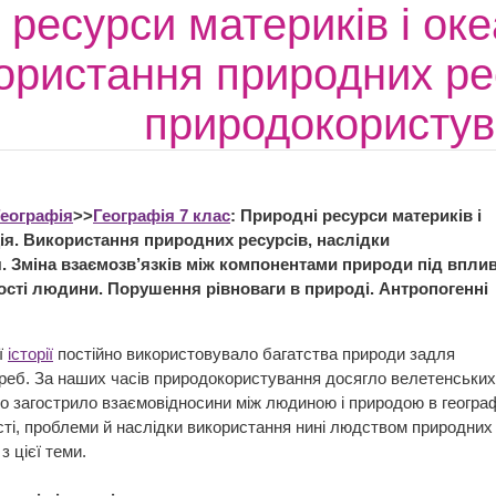
ресурси материків і океа
ористання природних рес
природокористу
Географія
>>
Географія 7 клас
: Природні ресурси материків і
ція. Використання природних ресурсів, наслідки
 Зміна взаємозв’язків між компонентами природи під впли
ості людини. Порушення рівноваги в природі. Антропогенні
ї
історії
постійно використовувало багатства природи задля
треб. За наших часів природокористування досягло велетенських
о загострило взаємовідносини між людиною і природою в географ
сті, проблеми й наслідки використання нині людством природних
з цієї теми.