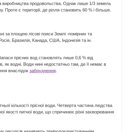
 та виробництва продовольства. Однак лише 1/3 земель
. Проте є території, де рілля становить 60 % і більше.
і за площею лісові пояси Землі -помірних та
осія, Бразилія, Канада, США, Індонезія та ін.
Запаси прісних вод становлять лише 0,6 % від
 як водні. Води нині недостатньо там, де її немає в
ання внаслідок
забруднення
.
ньої кількості прісної води. Четверта частина людства
ної якості питної води, що спричинює різні захворювання
них ресурсів називають природокористуванням.