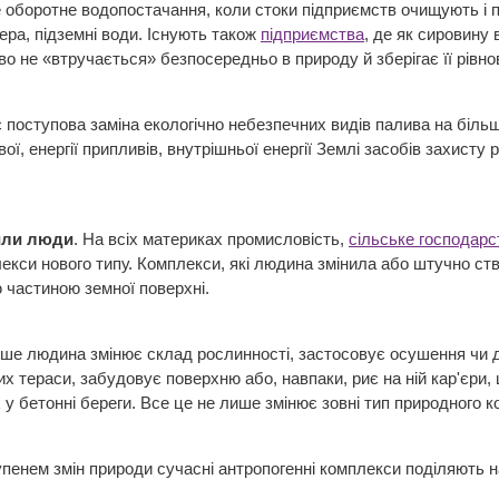
 оборотне водопостачання, коли стоки підприємств очищують і 
ера, підземні води. Існують також
підприємства
, де як сировину
о не «втручається» безпосередньо в природу й зберігає її рівнов
поступова заміна екологічно небезпечних видів палива на більш «
вої, енергії припливів, внутрішньої енергії Землі засобів захис
рили люди
. На всіх материках промисловість,
сільське господарс
лекси нового типу. Комплекси, які людина змінила або штучно ст
ю частиною земної поверхні.
іше людина змінює склад рослинності, застосовує осушення чи д
их тераси, забудовує поверхню або, навпаки, риє на ній кар'єри
х у бетонні береги. Все це не лише змінює зовні тип природного 
енем змін природи сучасні антропогенні комплекси поділяють на с