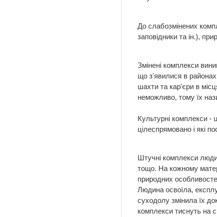
До слабозмінених компле
заповідники та ін.), при
Змінені комплекси вини
що з'явилися в районах 
шахти та кар'єри в міс
неможливо, тому їх на
Культурні комплекси - ц
цілеспрямовано і які п
Штучні комплекси людина
тощо. На кожному мате
природних особливостей
Людина освоїла, експлуа
суходолу змінила їх до
комплекси тиснуть на сі