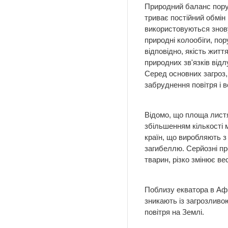
Природний баланс поруш
триває постійний обмін
використовуються знову
природні колообіги, по
відповідно, якість жит
природних зв'язків від
Серед основних загроз, 
забруднення повітря і в
Відомо, що площа листя
збільшенням кількості 
країн, що виробляють 
загибеллю. Серйозні пр
тварин, різко змінює в
Поблизу екватора в Афри
зникають із загрозливо
повітря на Землі.