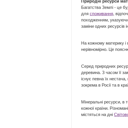
Природні ресурси мате
Багатства Землі - це бу
для
споживання
, відпо
походженням, указуючи,
заміни одних ресурсів 
На кожному материку і в
нерівномірно. Це поясн
Серед природних ресур
деревина. З часом її за
існує певна їх нестача
зокрема в Росії та в кра
Мінеральні ресурси, в 
кожної країни. Різноман
містяться на дні
Світов