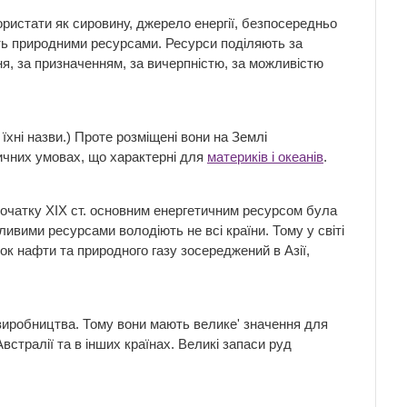
користати як сировину, джерело енергії, безпосередньо
ють природними ресурсами. Ресурси поділяють за
я, за призначенням, за вичерпністю, за можливістю
їхні назви.) Проте розміщені вони на Землі
тичних умовах, що характерні для
материків і океанів
.
очатку XIX ст. основним енергетичним ресурсом була
ливими ресурсами володіють не всі країни. Тому у світі
ок нафти та природного газу зосереджений в Азії,
 виробництва. Тому вони мають велике' значення для
Австралії та в інших країнах. Великі запаси руд