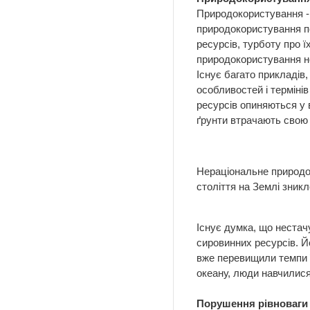
Природокористування - 
природокористування п
ресурсів, турботу про 
природокористування не
Існує багато прикладів
особливостей і терміні
ресурсів опиняються у 
ґрунти втрачають свою 
Нераціональне природок
століття на Землі зник
Існує думка, що нестач
сировинних ресурсів. Й
вже перевищили темпи 
океану, люди навчилися
Порушення рівноваги 