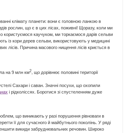
юванні клімату планети: вони є головною ланкою в
идів рослин, що є в цих лісах, поживні! Щоразу, коли ми
 або користуємося каучуком, ми торкаємося дарів сельви
вають із кори дерев сельви, використовують у медицині
их лісів. Причина масового нищення лісів криється в
2
ла на 9 млн км
, що дорівнює половині території
стелі Сахари і саван. Значні посухи, що охопили
анах
і рідколіссях. Боротися зі спустеленням дуже
облем, що виникають у разі порушення рівноваги в
егти її для сучасного й майбутнього поколінь. У ряді
 зменшити викиди забруднювальних речовин. Широко