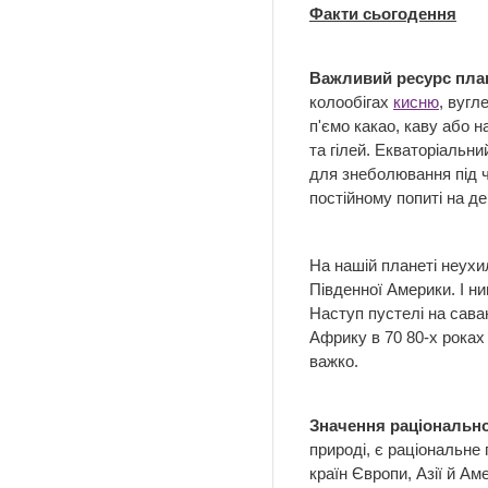
Факти сьогодення
Важливий ресурс пла
колообігах
кисню
, вугл
п'ємо какао, каву або н
та гілей. Екваторіальни
для знеболювання під ч
постійному попиті на де
На нашій планеті неухи
Південної Америки. І н
Наступ пустелі на сава
Африку в 70 80-х рока
важко.
Значення раціональн
природі, є раціональне
країн Європи, Азії й А