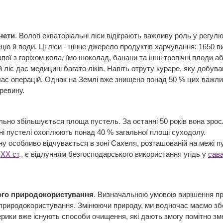
нети
. Вологі екваторіальні ліси відіграють важливу роль у регул
ецю й води. Ці ліси - цінне джерело продуктів харчування: 1650 в
апої з горіхом кола, їмо шоколад, банани та інші тропічні плоди
й ліс дає медицині багато ліків. Навіть отруту кураре, яку добу
ас операцій. Однак на Землі вже знищено понад 50 % цих важлив
ревину.
льно збільшується площа пустель. За останні 50 років вона зрос
ині пустелі охоплюють понад 40 % загальної площі суходолу.
ну особливо відчувається в зоні Сахеля, розташованій на межі пу
х
XX ст
., є відлунням безгосподарського використання угідь у
сав
ого природокористування
. Визначальною умовою вирішення пр
 природокористування. Змінюючи природу, ми водночас маємо збер
мерики вже існують способи очищення, які дають змогу помітно