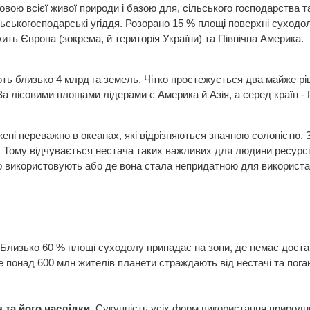
овою всієї живої природи і базою для, сільського господарства
льськогосподарські угіддя. Розорано 15 % площі поверхні суходолу
ить Європа (зокрема, й територія України) та Північна Америка.
ь близько 4 млрд га земель. Чітко простежується два майже рівн
а лісовими площами лідерами є Америка й Азія, а серед країн - Р
ені переважно в океанах, які відрізняються значною солоністю. 
. Тому відчувається нестача таких важливих для людини ресурсів,
вно використовують або де вона стала непридатною для використ
 Близько 60 % площі суходолу припадає на зони, де немає достат
ще понад 600 млн жителів планети страждають від нестачі та пога
та його наслідки
. Сукупність усіх форм використання природ