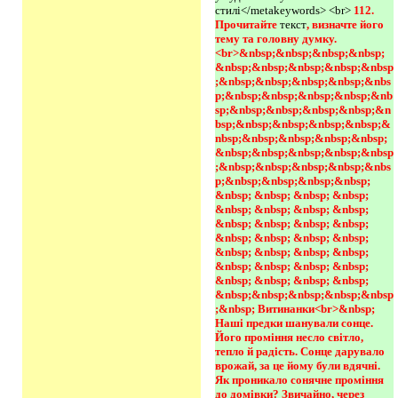
стилі</metakeywords> <br>
112. 
Прочитайте 
текст
, визначте його 
тему та головну думку.
<br>&nbsp;&nbsp;&nbsp;&nbsp;
&nbsp;&nbsp;&nbsp;&nbsp;&nbsp
;&nbsp;&nbsp;&nbsp;&nbsp;&nbs
p;&nbsp;&nbsp;&nbsp;&nbsp;&nb
sp;&nbsp;&nbsp;&nbsp;&nbsp;&n
bsp;&nbsp;&nbsp;&nbsp;&nbsp;&
nbsp;&nbsp;&nbsp;&nbsp;&nbsp;
&nbsp;&nbsp;&nbsp;&nbsp;&nbsp
;&nbsp;&nbsp;&nbsp;&nbsp;&nbs
p;&nbsp;&nbsp;&nbsp;&nbsp; 
&nbsp; &nbsp; &nbsp; &nbsp; 
&nbsp; &nbsp; &nbsp; &nbsp; 
&nbsp; &nbsp; &nbsp; &nbsp; 
&nbsp; &nbsp; &nbsp; &nbsp; 
&nbsp; &nbsp; &nbsp; &nbsp; 
&nbsp; &nbsp; &nbsp; &nbsp; 
&nbsp; &nbsp; &nbsp; &nbsp; 
&nbsp;&nbsp;&nbsp;&nbsp;&nbsp
;&nbsp; Витинанки<br>&nbsp; 
Наші предки шанували сонце. 
Його проміння несло світло, 
тепло й радість. Сонце дарувало 
врожай, за це йому були вдячні. 
Як проникало сонячне проміння 
до домівки? Звичайно, через 