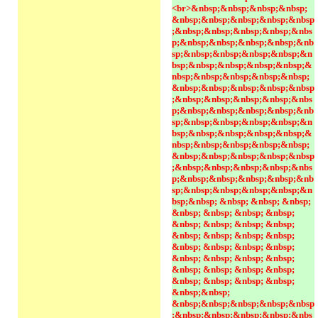
<br>&nbsp;&nbsp;&nbsp;&nbsp;
&nbsp;&nbsp;&nbsp;&nbsp;&nbsp
;&nbsp;&nbsp;&nbsp;&nbsp;&nbs
p;&nbsp;&nbsp;&nbsp;&nbsp;&nb
sp;&nbsp;&nbsp;&nbsp;&nbsp;&n
bsp;&nbsp;&nbsp;&nbsp;&nbsp;&
nbsp;&nbsp;&nbsp;&nbsp;&nbsp;
&nbsp;&nbsp;&nbsp;&nbsp;&nbsp
;&nbsp;&nbsp;&nbsp;&nbsp;&nbs
p;&nbsp;&nbsp;&nbsp;&nbsp;&nb
sp;&nbsp;&nbsp;&nbsp;&nbsp;&n
bsp;&nbsp;&nbsp;&nbsp;&nbsp;&
nbsp;&nbsp;&nbsp;&nbsp;&nbsp;
&nbsp;&nbsp;&nbsp;&nbsp;&nbsp
;&nbsp;&nbsp;&nbsp;&nbsp;&nbs
p;&nbsp;&nbsp;&nbsp;&nbsp;&nb
sp;&nbsp;&nbsp;&nbsp;&nbsp;&n
bsp;&nbsp; &nbsp; &nbsp; &nbsp; 
&nbsp; &nbsp; &nbsp; &nbsp; 
&nbsp; &nbsp; &nbsp; &nbsp; 
&nbsp; &nbsp; &nbsp; &nbsp; 
&nbsp; &nbsp; &nbsp; &nbsp; 
&nbsp; &nbsp; &nbsp; &nbsp; 
&nbsp; &nbsp; &nbsp; &nbsp; 
&nbsp; &nbsp; &nbsp; &nbsp; 
&nbsp;&nbsp; 
&nbsp;&nbsp;&nbsp;&nbsp;&nbsp
;&nbsp;&nbsp;&nbsp;&nbsp;&nbs