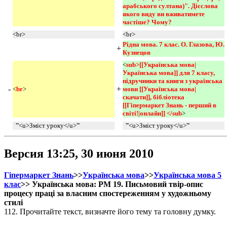
арабського султана)". Дієслова 
якого виду ви вживатимете 
частіше? Чому?
<br>
<br>
Рідна мова. 7 клас. О. Глазова, Ю. 
+
Кузнецов
<
sub>[[Українська мова|
Українська мова]] для 7 класу, 
підручники та книги з українська 
-
+
<
br
>
мови [[Українська мова|
скачати]], бібліотека 
[[Гіпермаркет Знань - перший в 
світі!|онлайн]] </sub
>
'''<u>Зміст уроку</u>'''
'''<u>Зміст уроку</u>'''
Версия 13:25, 30 июня 2010
Гіпермаркет Знань
>>
Українська мова
>>
Українська мова 5
клас
>> Українська мова: РМ 19. Письмовий твір-опис
процесу праці за власним спостереженням у художньому
стилі
112. Прочитайте текст, визначте його тему та головну думку.