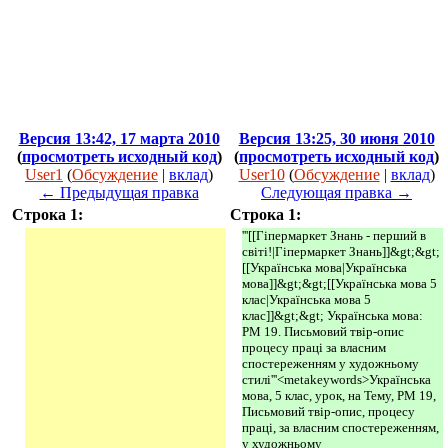
Версия 13:42, 17 марта 2010
Версия 13:25, 30 июня 2010
(
просмотреть исходный код
)
(
просмотреть исходный код
)
User1
(
Обсуждение
|
вклад
)
User10
(
Обсуждение
|
вклад
)
← Предыдущая правка
Следующая правка →
Строка 1:
Строка 1:
'''[[Гіпермаркет Знань - перший в
світі!|Гіпермаркет Знань]]&gt;&gt;
[[Українська мова|Українська
мова]]&gt;&gt;[[Українська мова 5
клас|Українська мова 5
клас]]&gt;&gt; Українська мова:
РМ 19. Письмовий твір-опис
процесу праці за власним
спостереженням у художньому
стилі'''<metakeywords>Українська
мова, 5 клас, урок, на Тему, РМ 19,
Письмовий твір-опис, процесу
праці, за власним спостереженням,
у художньому