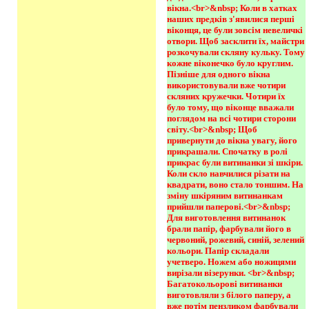
вікна.<br>&nbsp; Коли в хатках 
наших предків з'явилися перші 
віконця, це були зовсім невеличкі 
отвори. Щоб засклити їх, майстри 
розкочували скляну кульку. Тому 
кожне віконечко було круглим. 
Пізніше для одного вікна 
використовували вже чотири 
скляних кружечки. Чотири їх 
було тому, що віконце вважали 
поглядом на всі чотири сторони 
світу.<br>&nbsp; Щоб 
привернути до вікна увагу, його 
прикрашали. Спочатку в ролі 
прикрас були витинанки зі шкіри. 
Коли скло навчилися різати на 
квадрати, воно стало тоншим. На 
зміну шкіряним витинанкам 
прийшли паперові.<br>&nbsp; 
Для виготовлення витинанок 
брали папір, фарбували його в 
червоний, рожевий, синій, зелений 
кольори. Папір складали 
учетверо. Ножем або ножицями 
вирізали візерунки. <br>&nbsp; 
Багатокольорові витинанки 
виготовляли з білого паперу, а 
вже потім пензликом фарбували 