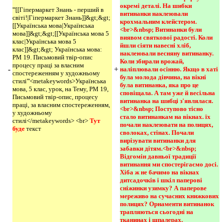
окремі деталі. На шибки 
'''[[Гіпермаркет Знань - перший в
витинанки наклеювали 
світі!|Гіпермаркет Знань]]&gt;&gt;
крохмальним клейстером.
[[Українська мова|Українська
<br>&nbsp; Витинанки були 
мова]]&gt;&gt;[[Українська мова 5
виявом святкової радості. Коли 
клас|Українська мова 5
йшли сіяти навесні хліб, 
клас]]&gt;&gt; Українська мова:
наклеювали весняну витинанку. 
РМ 19. Письмовий твір-опис
Коли збирали врожай, 
процесу праці за власним
-
+
наліплювали осінню. Якщо в хаті 
спостереженням у художньому
була молода дівчина, на вікні 
стилі'''<metakeywords>Українська
була витинанка, яка про це 
мова, 5 клас, урок, на Тему, РМ 19,
сповіщала. А там уже й весільна 
Письмовий твір-опис, процесу
витинанка на шибці з'являлася.
праці, за власним спостереженням,
<br>&nbsp; Поступово тісно 
у художньому
стало витинанкам на вікнах. їх 
стилі</metakeywords> <br>
Тут 
почали наклеювати на полицях, 
буде 
текст
сволоках, стінах. Почали 
вирізувати витинанки для 
забавки дітям.<br>&nbsp; 
Відгомін давньої традиції 
витинання ми спостерігаємо досі. 
Хіба ж не бачимо на вікнах 
дитсадочків і шкіл паперові 
сніжинки узимку? А паперове 
мереживо на сучасних книжкових 
полицях? Орнаменти витинанок 
трапляються сьогодні на 
тканинах і шпалерах.