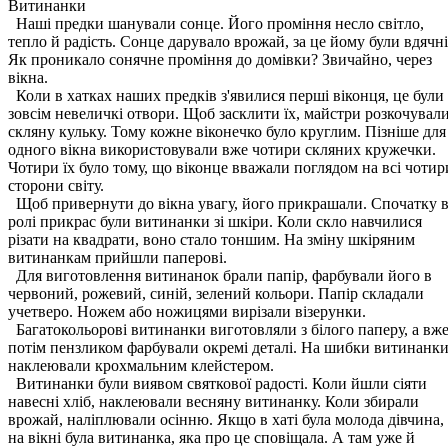
Витинанки
Наші предки шанували сонце. Його проміння несло світло,
тепло й радість. Сонце дарувало врожай, за це йому були вдячні
Як проникало сонячне проміння до домівки? Звичайно, через
вікна.
Коли в хатках наших предків з'явилися перші віконця, це були
зовсім невеличкі отвори. Щоб засклити їх, майстри розкочувал
скляну кульку. Тому кожне віконечко було круглим. Пізніше для
одного вікна використовували вже чотири скляних кружечки.
Чотири їх було тому, що віконце вважали поглядом на всі чотир
сторони світу.
Щоб привернути до вікна увагу, його прикрашали. Спочатку 
ролі прикрас були витинанки зі шкіри. Коли скло навчилися
різати на квадрати, воно стало тоншим. На зміну шкіряним
витинанкам прийшли паперові.
Для виготовлення витинанок брали папір, фарбували його в
червоний, рожевий, синій, зелений кольори. Папір складали
учетверо. Ножем або ножицями вирізали візерунки.
Багатокольорові витинанки виготовляли з білого паперу, а вж
потім пензликом фарбували окремі деталі. На шибки витинанк
наклеювали крохмальним клейстером.
Витинанки були виявом святкової радості. Коли йшли сіяти
навесні хліб, наклеювали весняну витинанку. Коли збирали
врожай, наліплювали осінню. Якщо в хаті була молода дівчина,
на вікні була витинанка, яка про це сповіщала. А там уже й