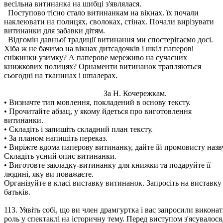
весільна витинанка на шибці з'являлася.
Поступово тісно стало витинанкам на вікнах. їх почали
наклеювати на полицях, сволоках, стінах. Почали вирізувати
витинанки для забавки дітям.
Відгомін давньої традиції витинання ми спостерігаємо досі.
Хіба ж не бачимо на вікнах дитсадочків і шкіл паперові
сніжинки узимку? А паперове мереживо на сучасних
книжкових полицях? Орнаменти витинанок трапляються
сьогодні на тканинах і шпалерах.
За Н. Кочережкам.
• Визначте тип мовлення, покладений в основу тексту.
• Прочитайте абзац, у якому йдеться про виготовлення
витинанки.
• Складіть і запишіть складний план тексту.
• За планом напишіть переказ.
• Виріжте вдома паперову витинанку, дайте їй промовисту назву
Складіть усний опис витинанки.
• Виготовте закладку-витинанку для книжки та подаруйте її
людині, яку ви поважаєте.
Організуйте в класі виставку витинанок. Запросіть на виставку
батьків.
113. Уявіть собі, що ви член драмгуртка і вас запросили викона
роль у спектаклі на історичну тему. Перед виступом з'ясувалося