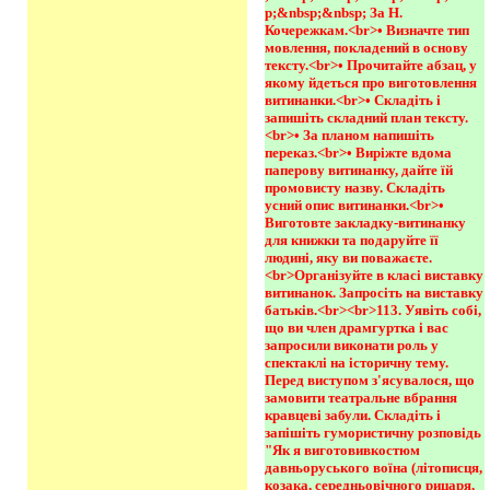
p;&nbsp;&nbsp; За Н. 
Кочережкам.<br>• Визначте тип 
мовлення, покладений в основу 
тексту.<br>• Прочитайте абзац, у 
якому йдеться про виготовлення 
витинанки.<br>• Складіть і 
запишіть складний план тексту.
<br>• За планом напишіть 
переказ.<br>• Виріжте вдома 
паперову витинанку, дайте їй 
промовисту назву. Складіть 
усний опис витинанки.<br>• 
Виготовте закладку-витинанку 
для книжки та подаруйте її 
людині, яку ви поважаєте.
<br>Організуйте в класі виставку 
витинанок. Запросіть на виставку 
батьків.<br><br>113. Уявіть собі, 
що ви член драмгуртка і вас 
запросили виконати роль у 
спектаклі на історичну тему. 
Перед виступом з'ясувалося, що 
замовити театральне вбрання 
кравцеві забули. Складіть і 
запішіть гумористичну розповідь 
"Як я виготовивкостюм 
давньоруського воїна (літописця, 
козака, середньовічного рицаря, 