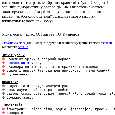
що замовити театральне вбрання кравцеві забули. Складіть і
запішіть гумористичну розповідь "Як я виготовивкостюм
давньоруського воїна (літописця, козака, середньовічного
рицаря, арабського султана)". Дієслова якого виду ви
вживатимете частіше? Чому?
Рідна мова. 7 клас. О. Глазова, Ю. Кузнецов
Українська мова
для 7 класу, підручники та книги з українська мови
скачати
,
бібліотека
онлайн
Зміст уроку
презентація уроку
 оцінювання 

Практика
 домашнє завдання 

Ілюстрації