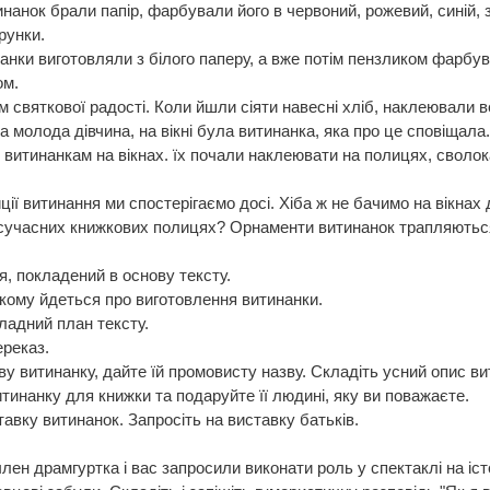
анок брали папір, фарбували його в червоний, рожевий, синій,
рунки.
нки виготовляли з білого паперу, а вже потім пензликом фарбу
ом.
святкової радості. Коли йшли сіяти навесні хліб, наклеювали 
а молода дівчина, на вікні була витинанка, яка про це сповіщала
витинанкам на вікнах. їх почали наклеювати на полицях, сволок
ії витинання ми спостерігаємо досі. Хіба ж не бачимо на вікнах 
сучасних книжкових полицях? Орнаменти витинанок трапляються 
Н. Кочереж
я, покладений в основу тексту.
якому йдеться про виготовлення витинанки.
кладний план тексту.
ереказ.
ву витинанку, дайте їй промовисту назву. Складіть усний опис ви
итинанку для книжки та подаруйте її людині, яку ви поважаєте.
тавку витинанок. Запросіть на виставку батьків.
 член драмгуртка і вас запросили виконати роль у спектаклі на 