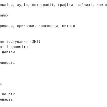
риколи, приказки, кросворди, цитати

в