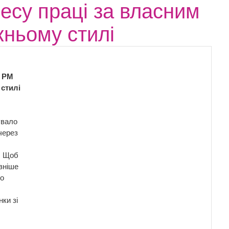
есу праці за власним
ньому стилі
: РМ
 стилі
увало
через
. Щоб
зніше
що
ки зі