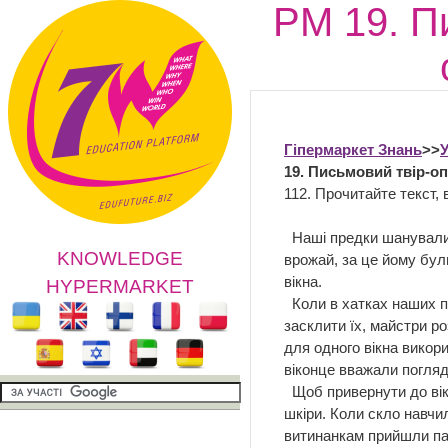
РМ 19. П
Гіпермаркет Знань
>>
У
19. Письмовий твір-о
112. Прочитайте текст, 
Ви
Наші предки шанували с
KNOWLEDGE
врожай, за це йому бул
вікна.
HYPERMARKET
Коли в хатках наших пр
засклити їх, майстри р
для одного вікна викор
віконце вважали поглядо
Щоб привернути до вікн
шкіри. Коли скло навчи
витинанкам прийшли па