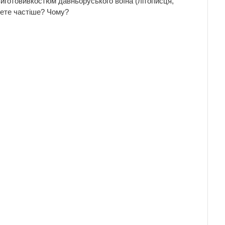
 виготовивкостюм давньоруського воїна (літописця,
мете частіше? Чому?