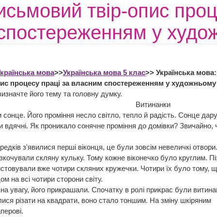
исьмовий твір-опис проц
спостереженням у худож
країнська мова
>>
Українська мова 5 клас
>> Українська мова
пис процесу праці за власним спостереженням у художньому
визначте його тему та головну думку.
тинанки
онце. Його проміння несло світло, тепло й радість. Сонце дар
и вдячні. Як проникало сонячне проміння до домівки? Звичайно, 
едків з'явилися перші віконця, це були зовсім невеличкі отвори
озкочували скляну кульку. Тому кожне віконечко було круглим. Пі
истовували вже чотири скляних кружечки. Чотири їх було тому, 
м на всі чотири сторони світу.
а увагу, його прикрашали. Спочатку в ролі прикрас були витинан
лися різати на квадрати, воно стало тоншим. На зміну шкіряним
перові.