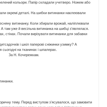
 зелений кольори. Папір складали учетверо. Ножем або
вали окремі деталі. На шибки витинанки наклеювали
весняну витинанку. Коли збирали врожай, наліплювали
. А там уже й весільна витинанка на шибці з'являлася.
ах, стінах. Почали вирізувати витинанки для забавки
дитсадочків і шкіл паперові сніжинки узимку? А
сьогодні на тканинах і шпалерах.
кам.
тинанки.
історичну тему. Перед виступом з'ясувалося, що замовити