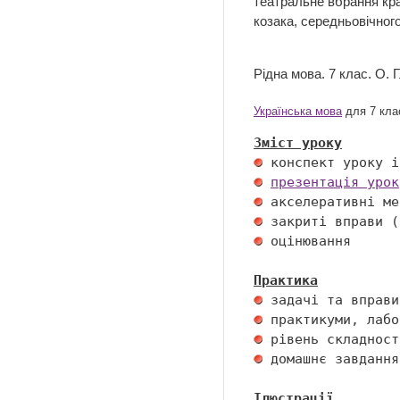
театральне вбрання кра
козака, середньовічног
Рідна мова. 7 клас. О.
Українська мова
для 7 клас
Зміст уроку
презентація урок
 оцінювання 

Практика
 домашнє завдання 
Ілюстрації