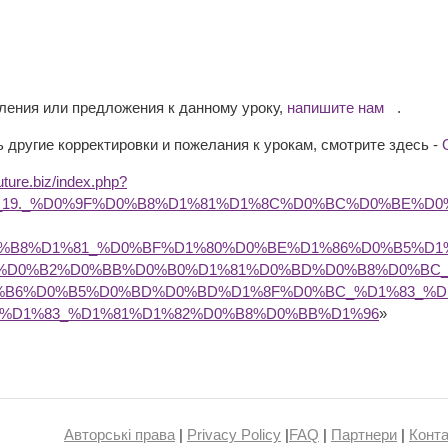
вления или предложения к данному уроку,
напишите нам
.
 другие корректировки и пожелания к урокам, смотрите здесь -
future.biz/index.php?
9C_19._%D0%9F%D0%B8%D1%81%D1%8C%D0%BC%D0%BE%D
%B8%D1%81_%D0%BF%D1%80%D0%BE%D1%86%D0%B5%D1
_%D0%B2%D0%BB%D0%B0%D1%81%D0%BD%D0%B8%D0%BC
%B6%D0%B5%D0%BD%D0%BD%D1%8F%D0%BC_%D1%83_%D
%D1%83_%D1%81%D1%82%D0%B8%D0%BB%D1%96
»
Авторські права
|
Privacy Policy
|
FAQ
|
Партнери
|
Конта