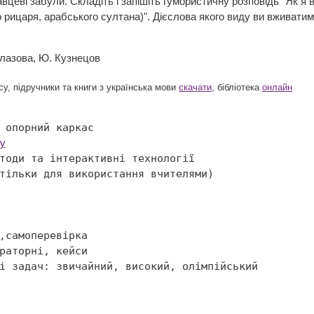
вцеві забули. Складіть і запішіть гумористичну розповідь "Як я
о рицаря, арабського султана)". Дієслова якого виду ви вживати
 Глазова, Ю. Кузнецов
у, підручники та книги з українська мови
скачати
, бібліотека
онлайн
у

