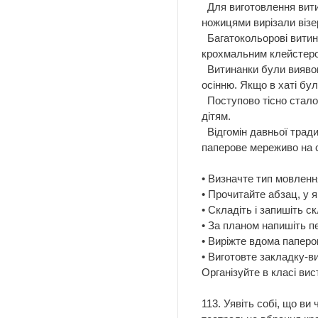
Для виготовлення витин
ножицями вирізали візе
Багатокольорові витина
крохмальним клейстер
Витинанки були виявом 
осінню. Якщо в хаті бул
Поступово тісно стало 
дітям.
Відгомін давньої традиц
паперове мереживо на 
За 
• Визначте тип мовленн
• Прочитайте абзац, у 
• Складіть і запишіть с
• За планом напишіть п
• Виріжте вдома паперо
• Виготовте закладку-в
Організуйте в класі вис
113. Уявіть собі, що ви