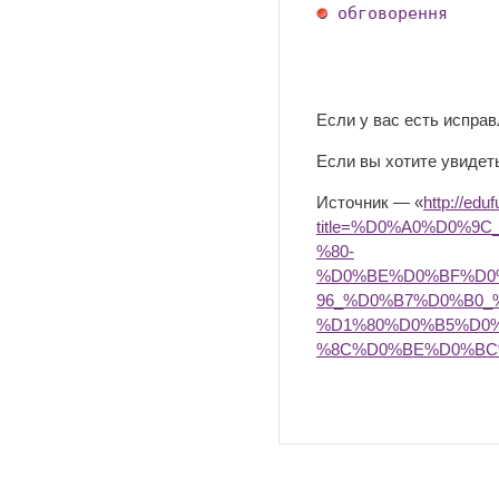
обговорення
Если у вас есть испра
Если вы хотите увидеть
Источник — «
http://edu
title=%D0%A0%D0%
%80-
%D0%BE%D0%BF%D0
96_%D0%B7%D0%B0
%D1%80%D0%B5%D0
%8C%D0%BE%D0%BC