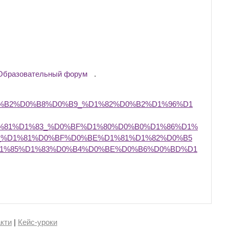
Образовательный форум
.
0%B2%D0%B8%D0%B9_%D1%82%D0%B2%D1%96%D1
%81%D1%83_%D0%BF%D1%80%D0%B0%D1%86%D1%
_%D1%81%D0%BF%D0%BE%D1%81%D1%82%D0%B5
1%85%D1%83%D0%B4%D0%BE%D0%B6%D0%BD%D1
кти
|
Кейс-уроки