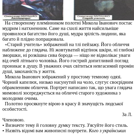
На створеному племінником полотні Микола Іванович постає
мудрим і натхненним. Саме на схилі життя найсильніше
проявилося багатство його душі, мудра зрілість людини, яка
багато й плідно попрацювала.
«Старий учитель» зображений на тлі пейзажу. Його обличчя
наближене до глядача. Ні жовтуватий відтінок шкіри, ні глибокі
зморшки, ні розкішна сива борода — ніщо не відволікає уваги
від очей літнього чоловіка. Його гострий допитливий погляд
проникає в душу. В уважних очах світиться невгасимий промін
душі, закоханість у життя.
Микола Іванович зображений у простому темному одязі.
Чорний капелюх, низько насунутий на чоло, слугує своєрідним
обрамленням обличчя. Портрет написано так, що увага глядача
мимоволі зосереджується на обличчі старого художника з
молодими очима.
Полотно просякнуте вірою в красу й значущість людської
особистості.
За Л.
Членовою.
• Визначте тему й головну думку тексту. З'ясуйте його стиль.
• Назвіть відомі вам живописні портрети.
Кого з українських