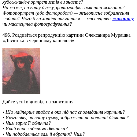
художників-портретистів ви знаєте?
Чи може, на вашу думку, фотографія замінити живопис?
Фотопортрет (або фоторобот) — живописне зображення
людини? Чого б ви хотіли навчитися — мистецтва
живопису
чи мистецтва фотографування?
496. Роздивіться репродукцію картини Олександра Мурашка
«Дівчинка в червоному капелюсі».
Дайте усні відповіді на запитання:
•
Що найперше впадає в око під час споглядання картини?
• Якого віку, на вашу думку, зображена на полотні дівчинка?
• Чим гарне її обличчя?
• Який вираз обличчя дівчинки?
• Чи подобається вам її вбрання? Чим?