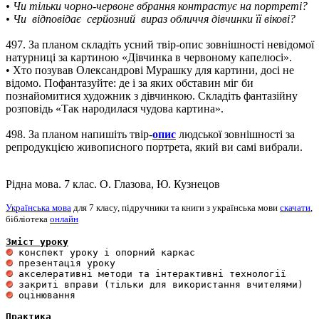
• Чи тільки чорно-червоне вбрання контрастує на портреті?
• Чи відповідає серйозний вираз обличчя дівчинки її вікові?
497. За планом складіть усний твір-опис зовнішності невідомої
натурниці за картиною «Дівчинка в червоному капелюсі».
• Хто позував Олександрові Мурашку для картини, досі не
відомо. Пофантазуйте: де і за яких обставин міг би
познайомитися художник з дівчинкою. Складіть фантазійну
розповідь «Так народилася чудова картина».
498. За планом напишіть твір-
опис
людської зовнішності за
репродукцією живописного портрета, який ви самі вибрали.
Рідна мова. 7 клас. О. Глазова, Ю. Кузнецов
Українська мова
для 7 класу, підручники та книги з українська мови
скачати
,
бібліотека
онлайн
Зміст уроку
 оцінювання 

Практика