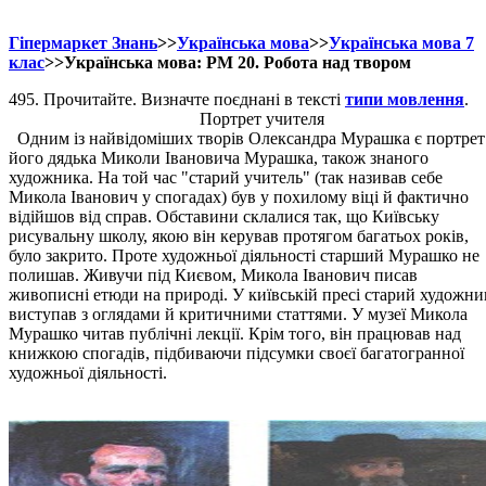
Гіпермаркет Знань
>>
Українська мова
>>
Українська мова 7
клас
>>Українська мова: РМ 20. Робота над твором
495. Прочитайте. Визначте поєднані в тексті
типи мовлення
.
Портрет учителя
Одним із найвідоміших творів Олександра Мурашка є портрет
його дядька Миколи Івановича Мурашка, також знаного
художника. На той час "старий учитель" (так називав себе
Микола Іванович у спогадах) був у похилому віці й фактично
відійшов від справ. Обставини склалися так, що Київську
рисувальну школу, якою він керував протягом багатьох років,
було закрито. Проте художньої діяльності старший Мурашко не
полишав. Живучи під Києвом, Микола Іванович писав
живописні етюди на природі. У київській пресі старий художни
виступав з оглядами й критичними статтями. У музеї Микола
Мурашко читав публічні лекції. Крім того, він працював над
книжкою спогадів, підбиваючи підсумки своєї багатогранної
художньої діяльності.