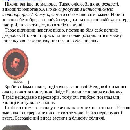
Ніколи раніше не малював Тарас олією. Звик до
акварелі
,
виходило непогано.
А що як спробувати написатиолією
автопортрет?
Кажуть, самого себе малювати важко. Ніби й
знаєш себе добре, а спробуй передати на полотні свій характер,
настрій, показати усе, що в тебе на душі...
Тарас відчинив навстіж вікно, поставив біля себе велике
дзеркало. Пильно й прискіпливо почав роздивлятися кожну
рисочку свого обличчя, ніби бачив себе вперше.
Зробив підмальовок, тоді узявся за пензлі. Невдовзі з темного
овалу полотна виступило бліде й змарніле юнацьке обличчя.
Тарас нещодавно перехворів, тому очі глибоко позападали
,
вилиці виступали чіткіше.
Глибока втома зачаєна у невеликих темних очах юнака. Різко
зморшкою перерізане високе світле чоло. Гірко переломлені
вуста. Безрадісний вираз застиг на блідому обличчі.