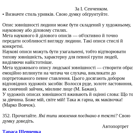
За І. Сенченком.
• Визначте стиль уривків. Свою думку обґрунтуйте.
Опис зовнішності людини може бути складений у художньому,
науковому або діловому стилях.
Мета наукового й ділового описів — об'єктивно й точно
передати особливості вигляду людини. Такі описи стислі й
конкретні.
Наукові описи можуть бути узагальнені, тобто відтворювати
типову зовнішність, характерну для певної групи людей,
виділяючи найістотніше.
Мета художнього опису людської зовнішності — створити образ
емоційно вплинути на читача чи слухача, викликати до
портретованого певне ставлення. Цього досягають добором
відповідних художніх засобів: Волосся руде, золоте ластовиння,
як сонячний зайчик, мінливе лице (М. Бажан).
У художніх описах зовнішності вживають й оцінні слова: Що т
за дівчина. Боже мій, світе мій! Така ж гарна, як маківочка!
(Марко Вовчок).
352. Прочитайте.
Які типи мовлення поєднано в тексті?
Свою
думку доведіть.
Автопортрет
Тараса Шевченка