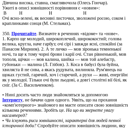
Дівчина висока, ставна, смаглявочола (Олесь Гончар).
Ужиті в описі зовнішності порівняння є «новим»:
В Н Н Н
Очі ясно-зелені, як весняні листочки, зволожені росою, соком і
краплинками сонця (М. Стельмах).
350.
Прочитайте
. Визначте в реченнях «відоме» та «нове».
1. Карпо ще молодий, широкоплечий, ширококостий; голова
велика, кругла, наче гарбуз; очі сірі і завжди ясні, спокійні (за
Панасом Мирним). 2. А те личко — мов зіронька темненької
ночі, та ще к тому чорні брови і карії очі. Стан рівненький, мов
тополя, щічки — мов калина, шийка — мов той алебастр,
губоньки — малина (Л. Глібов). 3. Коса в бабусі була буйна,
хвиляста й не сива, а якась рудувата, вилиняла. Рум'янець на
щоках густий, гарячий, хоч і старечий, а рухи — живі, енергійні
як у молодої. Тільки очі були льодові, а довгі столітні вії білі, як
сніг. (За С. Васильченком).
• Нині досить часто люди знайомляться за допомогою
Інтернету
, не бачачи один одного. Уявіть, що на прохання
«комп'ютерного» знайомого ви маєте описати свою зовнішніст
кількома реченнями. Зробіть це.
На що ви звернете увагу
насамперед?
•
Чи існують риси зовнішності, характерні для людей певної
історичної доби?
Спробуйте описати зовнішність людини, яку