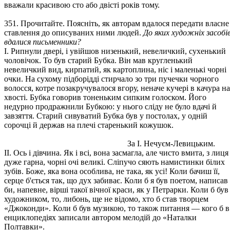
вважали красивою сто або двісті років тому.
351. Прочитайте. Поясніть, як авторам вдалося передати власне
ставлення до описуваних ними людей.
До яких художніх засобі
вдалися письменники?
І. Рипнули двері, і увійшов низенький, невеличкий, сухенький
чоловічок. То був старий Бубка. Він мав кругленький
невеличкий вид, кирпатий, як картоплина, ніс і маленькі чорні
очки. На сухому підборідді стирчало зо три пучечки чорного
волосся, котре позакручувалося вгору, неначе кучері в качура на
хвості. Бубка говорив тоненьким сипким голоском. Його
недурно продражнили Бубкою: у нього сліду не було вдачі й
завзяття. Старий сивуватий Бубка був у постолах, у одній
сорочці й держав на плечі старенький кожушок.
За І. Нечуєм-Левицьким.
II. Ось і дівчина. Як і всі, вона засмагла, але чисто вмита, з лиця
дуже гарна, чорні очі великі. Сліпучо сяють намистинки білих
зубів. Боже, яка вона особлива, не така, як усі! Коли бачиш її,
серце б'ється так, що дух забиває. Коли б я був поетом, написав
би, напевне, вірші такої вічної краси, як у Петрарки. Коли б був
художником, то, либонь, ще не відомо, хто б став творцем
«Джоконди». Коли б був музикою, то також питання — кого б в
енциклопедіях записали автором мелодій до «Наталки
Полтавки».