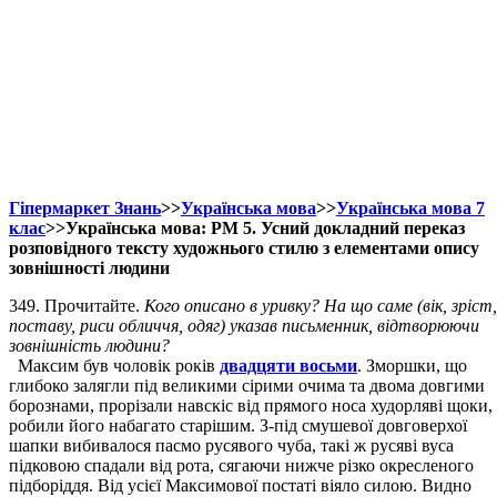
Гіпермаркет Знань
>>
Українська мова
>>
Українська мова 7
клас
>>Українська мова: РМ 5. Усний докладний переказ
розповідного тексту художнього стилю з елементами опису
зовнішності людини
349. Прочитайте.
Кого описано в уривку? На що саме (вік, зріст,
поставу, риси обличчя, одяг) указав письменник, відтворюючи
зовнішність людини?
Максим був чоловік років
двадцяти восьми
. Зморшки, що
глибоко залягли під великими сірими очима та двома довгими
борознами, прорізали навскіс від прямого носа худорляві щоки,
робили його набагато старішим. З-під смушевої довговерхої
шапки вибивалося пасмо русявого чуба, такі ж русяві вуса
підковою спадали від рота, сягаючи нижче різко окресленого
підборіддя. Від усієї Максимової постаті віяло силою. Видно