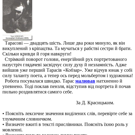
Тарасові — двадцять шість. Лише два роки минуло, як він
викуплений з кріпацтва. Та мучаться у рабстві сестри й брати.
Скільки кривди й горя навкруги!
Стрімкий поворот голови, енергійний рух портретованого
назустріч глядачеві засвідчує силу духу й незламність. Адже
вийшов уже перший Тарасів «Кобзар». Уже відчув юнак у собі
силу таланту поета, а тепер ось перед мольбертом і художника!
Робота посувалася швидко. Тарас
малював
натхненно й
упевнено. Тоді поклав пензля, відступив від портрета й почав
пильно роздивлятися самого себе.
За Д. Красицьким.
• Поясніть лексичне значення виділених слів, перевірте себе за
тлумачним словничком.
• Визначте вжиті в тексті прислівники. Поясніть їхню роль у
мовленні.