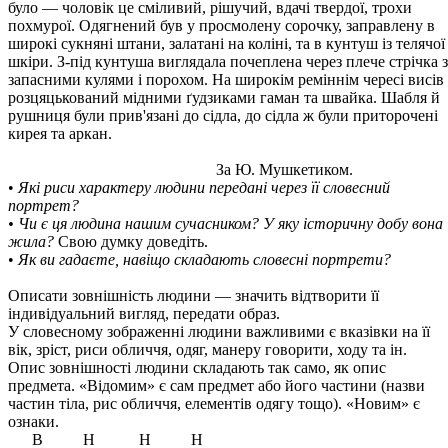
було — чоловік це сміливий, рішучий, вдачі твердої, трохи
похмурої. Одягнений був у просмолену сорочку, заправлену в
широкі сукняні штани, залатані на коліні, та в кунтуш із телячої
шкіри. З-під кунтуша виглядала почеплена через плече стрічка з
запасними кулями і порохом. На широкім реміннім чересі висів
розцяцькований мідними ґудзиками гаман та швайка. Шабля й
рушниця були прив'язані до сідла, до сідла ж були приторочені
кирея та аркан.
За Ю. Мушкетиком.
•
Які риси характеру людини передані через її словесний
портрет?
• Чи є ця людина нашим сучасником? У яку історичну добу вона
жила?
Свою думку доведіть.
•
Як ви гадаєте, навіщо складають словесні портрети?
Описати зовнішність людини — значить відтворити її
індивідуальний вигляд, передати образ.
У словесному зображенні людини важливими є вказівки на її
вік, зріст, риси обличчя, одяг, манеру говорити, ходу та ін.
Опис зовнішності людини складають так само, як опис
предмета. «Відомим» є сам предмет або його частини (назви
частин тіла, рис обличчя, елементів одягу тощо). «Новим» є
ознаки.
В Н Н Н