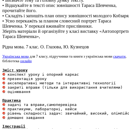
• Визначте тему та головну думку тексту.
• Відшукайте в тексті опис зовнішності Тараса Шевченка,
прочитайте його.
• Складіть і запишіть план опису зовнішності молодого Кобзаря
• Усно перекажіть за планом словесний портрет Тараса
Шевченка. У переказі вживайте прислівники.
Зберіть матеріали й організуйте у класі виставку «Автопортрет
Тараса Шевченка»,
Рідна мова. 7 клас. О. Глазова, Ю. Кузнецов
Українська мова
для 7 класу, підручники та книги з українська мови
скачати
,
бібліотека
онлайн
Зміст уроку
 оцінювання 

Практика
 домашнє завдання 

Ілюстрації