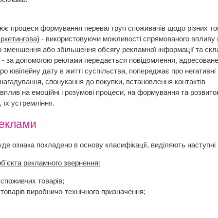
ює процеси формування переваг груп споживачів щодо різних то
ркетингова)
- використовуючи можливості спрямованого впливу н
 зменшення або збільшення обсягу рекламної інформації та склад
- за допомогою реклами передається повідомлення, адресоване б
про ювілейну дату в житті суспільства, попереджає про негативні н
 нагадування, спонукання до покупки, встановлення контактів
 вплив на емоційні і розумові процеси, на формування та розвито
 їх устремління.
реклами
буде ознака покладено в основу класифікації, виділяють наступні
об'єкта рекламного звернення:
 споживчих товарів;
 товарів виробничо-технічного призначення;