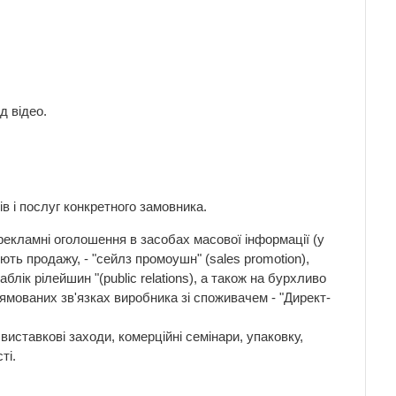
д відео.
в і послуг конкретного замовника.
рекламні оголошення в засобах масової інформації (у
ють продажу, - "сейлз промоушн" (sales promotion),
лік рілейшин "(public relations), а також на бурхливо
ямованих зв'язках виробника зі споживачем - "Директ-
 виставкові заходи, комерційні семінари, упаковку,
ті.