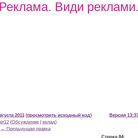
Реклама. Види реклами.
вгуста 2011
(
просмотреть исходный код
)
Версия 13:37
er12
(
Обсуждение
|
вклад
)
← Предыдущая правка
Строка 84: