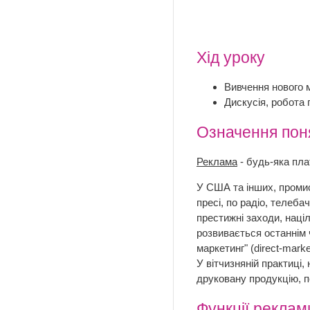
Хід уроку
Вивчення нового м
Дискусія, робота 
Означення пон
Реклама
- будь-яка пла
У США та інших, промис
пресі, по радіо, телеба
престижні заходи, націл
розвивається останнім 
маркетинг" (direct-marke
У вітчизняній практиці,
друковану продукцію, п
Функції реклам