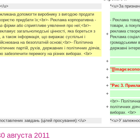
</u>
*<u>За признач
покликана допомогти виробнику з вигодою продати
 користю придбати їх;<br>- Реклама корпоративна -
- Реклама това
з фірми або сприятливе уявлення про неї;<br>-
товари, а покуп
екламує загальнолюдські цінності, яка бореться з
реклама створю
+
 а також інформація, що виражає суспільні і
Реклама соціаль
дійснювана на безоплатній основі;<br>- Політична
громадськими в
ітичних партій, рухів, державних і політичних діячів,
державні інтере
ю забезпечити перемогу на різних виборах. <br>
+
+
''[[Image:econom
+
+
''Рис 3. Прикл
+
<br>- Політична
+
політичних дія
виборах. <br>
поставлених завдань (цілей просування):</u>
*<u>У залежнос
30 августа 2011