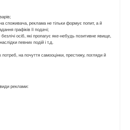
варів;
а споживача, реклама не тільки формує попит, а й
ання графіків її подачі;
езлічі осіб, які пропагує яке-небудь позитивне явище,
аслідки певних подій і т.д.
к потреб, на почуття самооцінки, престижу, погляди й
 види реклами: