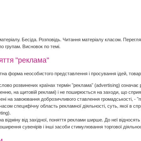
атеріалу. Бесіда. Розповідь. Читання матеріалу класом. Перегля
по групам. Висновок по темі.
яття "реклама"
тна форма неособистого представлення і просування ідей, товарі
лово розвинених країнах термін "реклама" (advertising) означає 
ченню, на щитовій рекламі) і не поширюється на заходи, що сприя
ені на завоювання доброзичливого ставлення громадськості, - "паб
часом специфічну область рекламної діяльності, суть, якої в спр
ting).
 на відміну від західної, поняття реклами ширше. До неї відносять
оширення сувенірів і інші засоби стимулювання торгової діяльнос
и