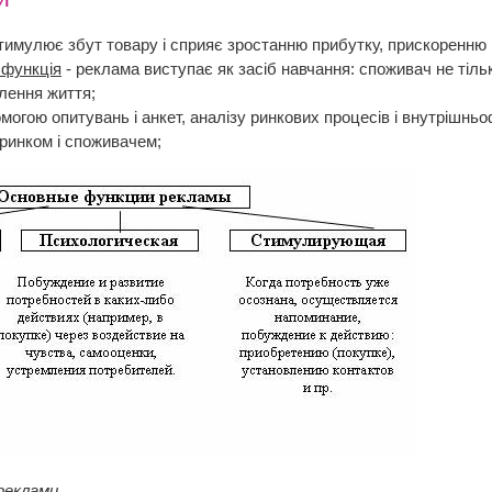
тимулює збут товару і сприяє зростанню прибутку, прискоренню 
 функція
- реклама виступає як засіб навчання: споживач не тільк
лення життя;
омогою опитувань і анкет, аналізу ринкових процесів і внутрішн
 ринком і споживачем;
реклами.