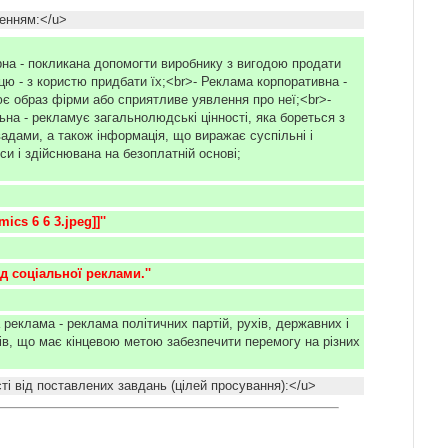
енням:</u>
рна - покликана допомогти виробнику з вигодою продати
цю - з користю придбати їх;<br>- Реклама корпоративна -
є образ фірми або сприятливе уявлення про неї;<br>-
на - рекламує загальнолюдські цінності, яка бореться з
адами, а також інформація, що виражає суспільні і
си і здійснювана на безоплатній основі;
ics 6 6 3.jpeg]]''
ад соціальної реклами.''
 реклама - реклама політичних партій, рухів, державних і
чів, що має кінцевою метою забезпечити перемогу на різних
ті від поставлених завдань (цілей просування):</u>