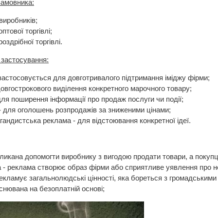
замовника:
виробників;
птової торгівлі;
оздрібної торгівлі.
 застосування:
застосовується для довготривалого підтримання іміджу фірми;
довгострокового виділення конкретного марочного товару;
для поширення інформації про продаж послуги чи події;
- для оголошень розпродажів за зниженими цінами;
гандистська реклама - для відстоювання конкретної ідеї.
кликана допомогти виробнику з вигодою продати товари, а покупц
 - реклама створює образ фірми або сприятливе уявлення про не
рекламує загальнолюдські цінності, яка бореться з громадськими 
йснювана на безоплатній основі;