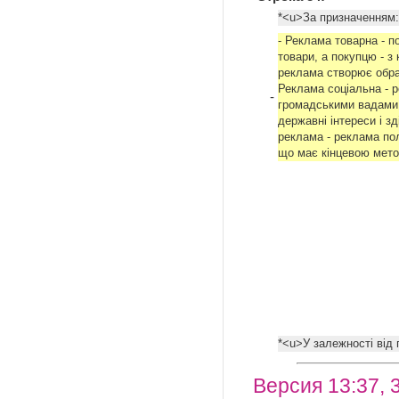
*<u>За призначенням:
- Реклама товарна - 
товари, а покупцю - з
реклама створює обра
Реклама соціальна - р
-
громадськими вадами,
державні інтереси і з
реклама - реклама пол
що має кінцевою мето
*<u>У залежності від 
Версия 13:37, 