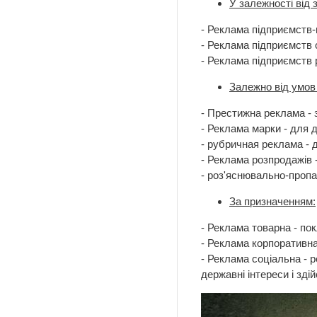
У залежності від 
- Реклама підприємств-
- Реклама підприємств о
- Реклама підприємств р
Залежно від умов
- Престижна реклама - 
- Реклама марки - для 
- рубричная реклама - 
- Реклама розпродажів 
- роз'яснювально-пропа
За призначенням:
- Реклама товарна - по
- Реклама корпоративна
- Реклама соціальна - 
державні інтереси і зді