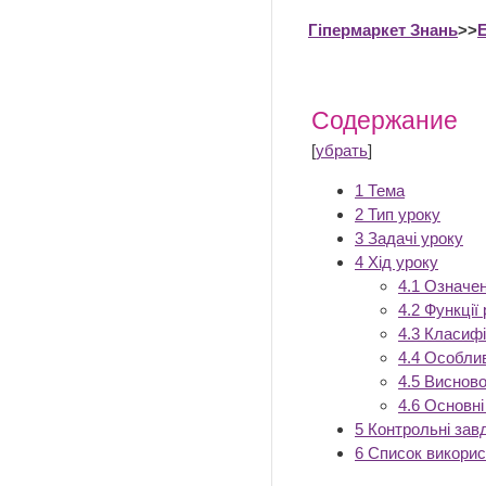
Гіпермаркет Знань
>>
Содержание
[
убрать
]
1
Тема
2
Тип уроку
3
Задачі уроку
4
Хід уроку
4.1
Означен
4.2
Функції
4.3
Класифі
4.4
Особлив
4.5
Висново
4.6
Основні
5
Контрольні зав
6
Список викори