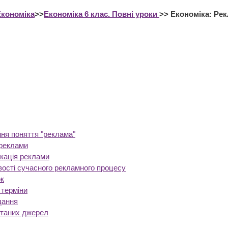
Економіка
>>
Економіка 6 клас. Повні уроки
>> Економіка: Ре
ня поняття "реклама"
 реклами
кація реклами
ості сучасного рекламного процесу
к
 терміни
дання
станих джерел