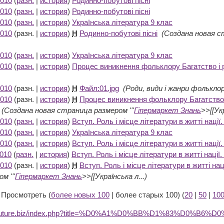
2010
(
разн.
|
история
)
Родинно-побутові пісні
‎
2010
(
разн.
|
история
)
Родинно-побутові пісні
‎
2010
(
разн.
|
история
)
Українська література 9 клас
‎
2010
(разн. |
история
)
Н
Родинно-побутові пісні
‎
(Создана новая с
2010
(
разн.
|
история
)
Українська література 9 клас
‎
2010
(
разн.
|
история
)
Процес виникнення фольклору Багатство і 
2010
(разн. |
история
)
Н
Файл:01.jpg
‎
(Роди, види і жанри фолькло
2010
(разн. |
история
)
Н
Процес виникнення фольклору Багатство 
‎
(Создана новая страница размером '''
Гіпермаркет Знань
>>[[Укр
2010
(
разн.
|
история
)
Вступ. Роль і місце літератури в житті нації
2010
(
разн.
|
история
)
Українська література 9 клас
‎
2010
(
разн.
|
история
)
Вступ. Роль і місце літератури в житті нації
2010
(
разн.
|
история
)
Вступ. Роль і місце літератури в житті нації
2010
(разн. |
история
)
Н
Вступ. Роль і місце літератури в житті нац
м '''
Гіпермаркет Знань
>>[[Українська л...)
 Просмотреть (
более новых 100
| более старых 100) (
20
|
50
|
10
dufuture.biz/index.php?title=%D0%A1%D0%BB%D1%83%D0%B6