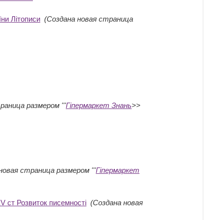
їни Літописи
‎
(Создана новая страница
раница размером '''
Гіпермаркет Знань
>>
новая страница размером '''
Гіпермаркет
XV ст Розвиток писемності
‎
(Создана новая