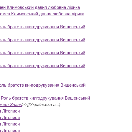
емен Климовський давня любовна лірика
‎
 Семен Климовський давня любовна лірика
‎
Роль братств книгодрукування Вишенський
Роль братств книгодрукування Вишенський
Роль братств книгодрукування Вишенський
Роль братств книгодрукування Вишенський
 Роль братств книгодрукування Вишенський
ко Роль братств книгодрукування Вишенський
ркет Знань
>>[[Українська л...)
и Літописи
‎
и Літописи
‎
и Літописи
‎
и Літописи
‎