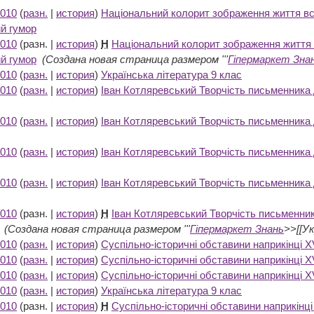
2010
(
разн.
|
история
)
Національний колорит зображення життя всіх
ий гумор
‎
2010
(разн. |
история
)
Н
Національний колорит зображення життя вс
ий гумор
‎
(Создана новая страница размером '''
Гіпермаркет Зна
2010
(
разн.
|
история
)
Українська література 9 клас
‎
2010
(
разн.
|
история
)
Іван Котляревський Творчість письменника 
2010
(
разн.
|
история
)
Іван Котляревський Творчість письменника 
2010
(
разн.
|
история
)
Іван Котляревський Творчість письменника 
2010
(
разн.
|
история
)
Іван Котляревський Творчість письменника 
2010
(разн. |
история
)
Н
Іван Котляревський Творчість письменник
‎
(Создана новая страница размером '''
Гіпермаркет Знань
>>[[Ук
2010
(
разн.
|
история
)
Суспільно-історичні обставини наприкінці X
2010
(
разн.
|
история
)
Суспільно-історичні обставини наприкінці X
2010
(
разн.
|
история
)
Суспільно-історичні обставини наприкінці X
2010
(
разн.
|
история
)
Українська література 9 клас
‎
2010
(разн. |
история
)
Н
Суспільно-історичні обставини наприкінці