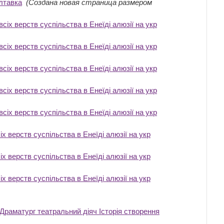
лтавка
‎
(Создана новая страница размером
іх верств суспільства в Енеїді алюзії на укр
іх верств суспільства в Енеїді алюзії на укр
іх верств суспільства в Енеїді алюзії на укр
іх верств суспільства в Енеїді алюзії на укр
іх верств суспільства в Енеїді алюзії на укр
 верств суспільства в Енеїді алюзії на укр
 верств суспільства в Енеїді алюзії на укр
 верств суспільства в Енеїді алюзії на укр
Драматург театральний діяч Історія створення