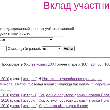
Вклад участни
вклад, сделанный с новых учётных записей
 участника:
С месяца (и ранее):
 Просмотреть (
более новых 100
| более старых 100) (
20
|
50
|
10
я 2010
(разн. |
история
)
Н
Наталка як уособлення кращих рис
 Микола і Петро
‎
(Создана новая страница размером '''
Гіпермар
ка л...)
я 2010
(
разн.
|
история
)
Соціально-побутова драма Наталка Полт
я 2010
(
разн.
|
история
)
Соціально-побутова драма Наталка Полт
я 2010
(
разн.
|
история
)
Українська література 9 клас
‎