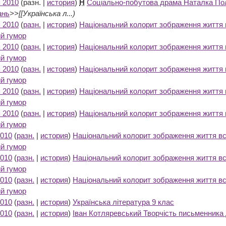
я 2010
(разн. |
история
)
Н
Соціально-побутова драма Наталка По
ань
>>[[Українська л...)
я 2010
(
разн.
|
история
)
Національний колорит зображення життя вс
ий гумор
‎
я 2010
(
разн.
|
история
)
Національний колорит зображення життя вс
ий гумор
‎
я 2010
(
разн.
|
история
)
Національний колорит зображення життя вс
ий гумор
‎
я 2010
(
разн.
|
история
)
Національний колорит зображення життя вс
ий гумор
‎
я 2010
(
разн.
|
история
)
Національний колорит зображення життя вс
ий гумор
‎
2010
(
разн.
|
история
)
Національний колорит зображення життя всіх
ий гумор
‎
2010
(
разн.
|
история
)
Національний колорит зображення життя всіх
ий гумор
‎
2010
(
разн.
|
история
)
Національний колорит зображення життя всіх
ий гумор
‎
2010
(
разн.
|
история
)
Українська література 9 клас
‎
2010
(
разн.
|
история
)
Іван Котляревський Творчість письменника 