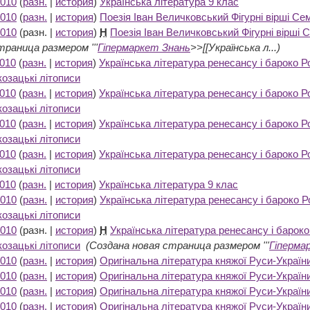
2010
(
разн.
|
история
)
Українська література 9 клас
‎
2010
(
разн.
|
история
)
Поезія Іван Величковський Фігурні вірші С
2010
(разн. |
история
)
Н
Поезія Іван Величковський Фігурні вірші
траница размером '''
Гіпермаркет Знань
>>[[Українська л...)
2010
(
разн.
|
история
)
Українська література ренесансу і бароко 
озацькі літописи
‎
2010
(
разн.
|
история
)
Українська література ренесансу і бароко 
озацькі літописи
‎
2010
(
разн.
|
история
)
Українська література ренесансу і бароко 
озацькі літописи
‎
2010
(
разн.
|
история
)
Українська література ренесансу і бароко 
озацькі літописи
‎
2010
(
разн.
|
история
)
Українська література 9 клас
‎
2010
(
разн.
|
история
)
Українська література ренесансу і бароко
озацькі літописи
‎
2010
(разн. |
история
)
Н
Українська література ренесансу і баро
озацькі літописи
‎
(Создана новая страница размером '''
Гіперма
2010
(
разн.
|
история
)
Оригінальна література княжої Руси-Україн
2010
(
разн.
|
история
)
Оригінальна література княжої Руси-Україн
2010
(
разн.
|
история
)
Оригінальна література княжої Руси-Україн
2010
(
разн.
|
история
)
Оригінальна література княжої Руси-Україн