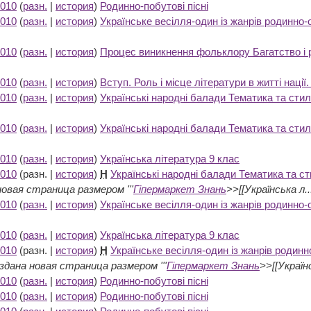
2010
(
разн.
|
история
)
Родинно-побутові пісні
‎
2010
(
разн.
|
история
)
Українське весілля-один із жанрів родинно-
2010
(
разн.
|
история
)
Процес виникнення фольклору Багатство і 
2010
(
разн.
|
история
)
Вступ. Роль і місце літератури в житті нації
2010
(
разн.
|
история
)
Українські народні балади Тематика та стил
2010
(
разн.
|
история
)
Українські народні балади Тематика та стил
2010
(
разн.
|
история
)
Українська література 9 клас
‎
2010
(разн. |
история
)
Н
Українські народні балади Тематика та ст
новая страница размером '''
Гіпермаркет Знань
>>[[Українська л..
2010
(
разн.
|
история
)
Українське весілля-один із жанрів родинно-
2010
(
разн.
|
история
)
Українська література 9 клас
‎
2010
(разн. |
история
)
Н
Українське весілля-один із жанрів родинн
здана новая страница размером '''
Гіпермаркет Знань
>>[[Українс
2010
(
разн.
|
история
)
Родинно-побутові пісні
‎
2010
(
разн.
|
история
)
Родинно-побутові пісні
‎