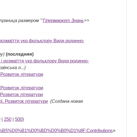
траница размером '''
Гіпермаркет Знань
>>
розмаїття укр фольклору Види родинно-
ру)
(последняя)
і розмаїття укр фольклору Види родинно-
аїнська л...)
. Розвиток літератури
‎
. Розвиток літератури
‎
. Розвиток літератури
‎
ії. Розвиток літератури
‎
(Создана новая
0
|
250
|
500
)
%D0%B5%D0%B1%D0%BD%D0%B0%D1%8F:Contributions
»