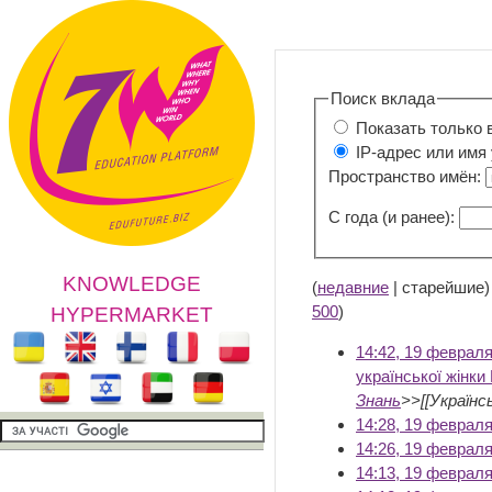
Поиск вклада
Показать только 
IP-адрес или имя
Пространство имён:
С года (и ранее):
KNOWLEDGE
(
недавние
| старейшие)
500
)
HYPERMARKET
14:42, 19 феврал
української жінки
Знань
>>[[Українсь
14:28, 19 феврал
14:26, 19 феврал
14:13, 19 феврал