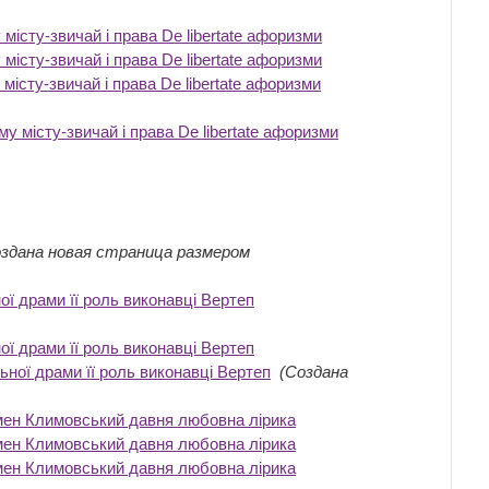
істу-звичай і права Dе lіbertate афоризми
‎
істу-звичай і права Dе lіbertate афоризми
‎
істу-звичай і права Dе lіbertate афоризми
‎
 місту-звичай і права Dе lіbertate афоризми
‎
оздана новая страница размером
ої драми її роль виконавці Вертеп
‎
ої драми її роль виконавці Вертеп
‎
ьної драми її роль виконавці Вертеп
‎
(Создана
емен Климовський давня любовна лірика
‎
емен Климовський давня любовна лірика
‎
емен Климовський давня любовна лірика
‎