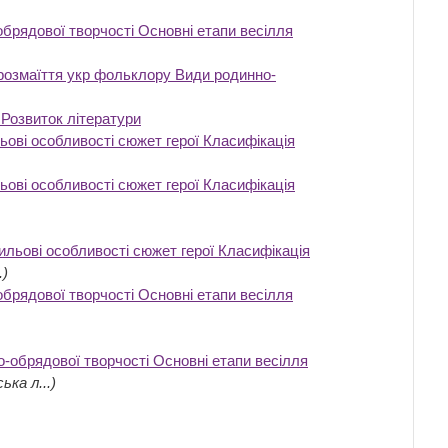
обрядової творчості Основні етапи весілля
розмаїття укр фольклору Види родинно-
. Розвиток літератури
‎
ьові особливості сюжет герої Класифікація
ьові особливості сюжет герої Класифікація
ильові особливості сюжет герої Класифікація
.)
обрядової творчості Основні етапи весілля
о-обрядової творчості Основні етапи весілля
ька л...)