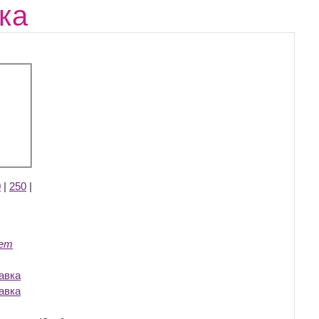
ка
0
|
250
|
кет
авка
‎
авка
‎