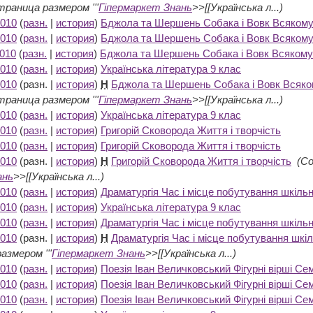
траница размером '''
Гіпермаркет Знань
>>[[Українська л...)
2010
(
разн.
|
история
)
Бджола та Шершень Собака і Вовк Всякому м
2010
(
разн.
|
история
)
Бджола та Шершень Собака і Вовк Всякому м
2010
(
разн.
|
история
)
Бджола та Шершень Собака і Вовк Всякому м
2010
(
разн.
|
история
)
Українська література 9 клас
‎
2010
(разн. |
история
)
Н
Бджола та Шершень Собака і Вовк Всякому
траница размером '''
Гіпермаркет Знань
>>[[Українська л...)
2010
(
разн.
|
история
)
Українська література 9 клас
‎
2010
(
разн.
|
история
)
Григорій Сковорода Життя і творчість
‎
2010
(
разн.
|
история
)
Григорій Сковорода Життя і творчість
‎
2010
(разн. |
история
)
Н
Григорій Сковорода Життя і творчість
‎
(С
ань
>>[[Українська л...)
2010
(
разн.
|
история
)
Драматургія Час і місце побутування шкільн
2010
(
разн.
|
история
)
Українська література 9 клас
‎
2010
(
разн.
|
история
)
Драматургія Час і місце побутування шкільн
2010
(разн. |
история
)
Н
Драматургія Час і місце побутування шкіл
азмером '''
Гіпермаркет Знань
>>[[Українська л...)
2010
(
разн.
|
история
)
Поезія Іван Величковський Фігурні вірші С
2010
(
разн.
|
история
)
Поезія Іван Величковський Фігурні вірші С
2010
(
разн.
|
история
)
Поезія Іван Величковський Фігурні вірші С