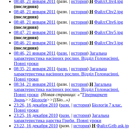
08:48, 21 января 2011
(разн. |
история
)
Н
Файл:Chv4.jpg
‎
(последняя)
08:48, 21 января 2011
(разн. |
история
)
Н
Файл:Chv2.jpg
‎
(последняя)
08:48, 21 января 2011
(разн. |
история
)
Н
Файл:Chv6.jpg
‎
(последняя)
08:47, 21 января 2011
(разн. |
история
)
Н
Файл:Chv5.jpg
‎
(последняя)
08:46, 21 января 2011
(разн. |
история
)
Н
Файл:Chv3.jpg
‎
(последняя)
08:46, 21 января 2011
(
разн.
|
история
)
Загальна
характеристика насінних рослин. Відділ Голонасінні.
Повні уроки
‎
08:35, 21 января 2011
(
разн.
|
история
)
Загальна
характеристика насінних рослин. Відділ Голонасінні.
Повні уроки
‎
08:34, 21 января 2011
(разн. |
история
)
Н
Загальна
характеристика насінних рослин. Відділ Голонасінні.
Повні уроки
‎
(Новая страница: «'''
Гіпермаркет
Знань
>>
Біологія
>>[[Біо...»)
23:26, 16 декабря 2010
(
разн.
|
история
)
Біологія 7 клас.
Повні уроки
‎
23:25, 16 декабря 2010
(
разн.
|
история
)
Загальна
характеристика царства Гриби. Повні уроки
‎
23:22, 16 декабря 2010
(разн. |
история
)
Н
Файл:Grib ask.jp