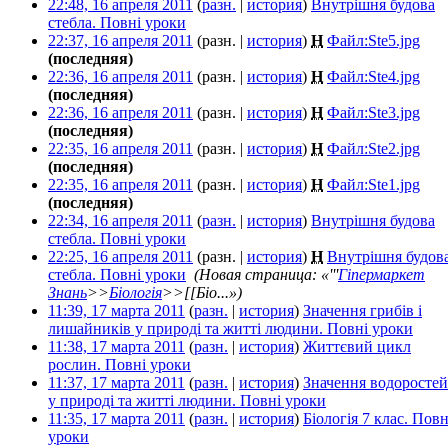
22:48, 16 апреля 2011
(
разн.
|
история
)
Внутрішня будова
стебла. Повні уроки
‎
22:37, 16 апреля 2011
(разн. |
история
)
Н
Файл:Ste5.jpg
‎
(последняя)
22:36, 16 апреля 2011
(разн. |
история
)
Н
Файл:Ste4.jpg
‎
(последняя)
22:36, 16 апреля 2011
(разн. |
история
)
Н
Файл:Ste3.jpg
‎
(последняя)
22:35, 16 апреля 2011
(разн. |
история
)
Н
Файл:Ste2.jpg
‎
(последняя)
22:35, 16 апреля 2011
(разн. |
история
)
Н
Файл:Ste1.jpg
‎
(последняя)
22:34, 16 апреля 2011
(
разн.
|
история
)
Внутрішня будова
стебла. Повні уроки
‎
22:25, 16 апреля 2011
(разн. |
история
)
Н
Внутрішня будов
стебла. Повні уроки
‎
(Новая страница: «'''
Гіпермаркет
Знань
>>
Біологія
>>[[Біо...»)
11:39, 17 марта 2011
(
разн.
|
история
)
Значення грибів і
лишайників у природі та житті людини. Повні уроки
‎
11:38, 17 марта 2011
(
разн.
|
история
)
Життєвий цикл
рослин. Повні уроки
‎
11:37, 17 марта 2011
(
разн.
|
история
)
Значення водоростей
у природі та житті людини. Повні уроки
‎
11:35, 17 марта 2011
(
разн.
|
история
)
Біологія 7 клас. Повн
уроки
‎