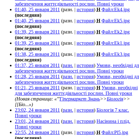
забезпечення життєдіяльності рослин. Повні уроки
‎
01:40, 25 января 2011
(разн. |
история
)
Н
Файл:Ek4.jpg
‎
(последняя)
01:40, 25 января 2011
(разн. |
история
)
Н
Файл:Ek5.jpg
‎
(последняя)
01:39, 25 января 2011
(разн. |
история
)
Н
Файл:Ek2.jpg
‎
(последняя)
01:39, 25 января 2011
(разн. |
история
)
Н
Файл:Ek1.jpg
‎
(последняя)
01:38, 25 января 2011
(разн. |
история
)
Н
Файл:Ek3.jpg
‎
(последняя)
01:37, 25 января 2011
(
разн.
|
история
)
Умови, необхідні дл
забезпечення життєдіяльності рослин. Повні уроки
‎
01:28, 25 января 2011
(
разн.
|
история
)
Умови, необхідні дл
забезпечення життєдіяльності рослин. Повні уроки
‎
01:21, 25 января 2011
(разн. |
история
)
Н
Умови, необхідні
для забезпечення життєдіяльності рослин. Повні уроки
‎
(Новая страница: «'''
Гіпермаркет Знань
>>
Біологія
>>
[[Біо...»)
23:02, 24 января 2011
(
разн.
|
история
)
Біологія 7 клас.
Повні уроки
‎
23:01, 24 января 2011
(
разн.
|
история
)
Насінина і плід.
Повні уроки
‎
22:55, 24 января 2011
(разн. |
история
)
Н
Файл:Pl5.jpg
‎
(последняя)