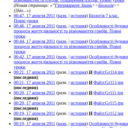
різноманітність плодів. Поширення плодів. Повні уроки
‎
(Новая страница: «'''
Гіпермаркет Знань
>>
Біологія
>>
[[Біо...»)
00:47, 17 апреля 2011
(
разн.
|
история
)
Біологія 7 клас.
Повні уроки
‎
00:46, 17 апреля 2011
(
разн.
|
история
)
Особливості будови
процеси життєдіяльності та різноманіття грибів. Повні
уроки
‎
00:44, 17 апреля 2011
(
разн.
|
история
)
Особливості будови
процеси життєдіяльності та різноманіття грибів. Повні
уроки
‎
00:42, 17 апреля 2011
(
разн.
|
история
)
Особливості будови
процеси життєдіяльності та різноманіття грибів. Повні
уроки
‎
00:21, 17 апреля 2011
(разн. |
история
)
Н
Файл:Gr114.jpg
‎
(последняя)
00:21, 17 апреля 2011
(разн. |
история
)
Н
Файл:Gr113.jpg
‎
(последняя)
00:20, 17 апреля 2011
(разн. |
история
)
Н
Файл:Gr111.jpg
‎
(последняя)
00:20, 17 апреля 2011
(разн. |
история
)
Н
Файл:Gr115.jpg
‎
(последняя)
00:19, 17 апреля 2011
(разн. |
история
)
Н
Файл:Gr112.jpg
‎
(последняя)
00:19, 17 апреля 2011
(
разн.
|
история
)
Особливості будови