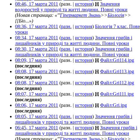
08:46, 17 марта 2011
(разн. |
история
)
Н
Значення
водоростей у природі та житті людини. Повні уроки
‎
(Новая страница: «'''
Гіпермаркет Знань
>>
Біологія
>>
[[Біо...»)
08:36, 17 марта 2011
(
разн.
|
история
)
Біологія 7 клас. Повн
уроки
‎
08:34, 17 марта 2011
(
разн.
|
история
)
Значення грибів і
лишайників у природі та житті людини. Повні уроки
‎
08:30, 17 марта 2011
(
разн.
|
история
)
Значення грибів і
лишайників у природі та житті людини. Повні уроки
‎
08:09, 17 марта 2011
(разн. |
история
)
Н
Файл:Gri114.jpg
‎
(последняя)
08:08, 17 марта 2011
(разн. |
история
)
Н
Файл:Gri113.jpg
‎
(последняя)
08:08, 17 марта 2011
(разн. |
история
)
Н
Файл:Gri112.jpg
‎
(последняя)
08:07, 17 марта 2011
(разн. |
история
)
Н
Файл:Gri111.jpg
‎
(последняя)
08:06, 17 марта 2011
(разн. |
история
)
Н
Файл:Gri.jpg
‎
(последняя)
08:05, 17 марта 2011
(
разн.
|
история
)
Значення грибів і
лишайників у природі та житті людини. Повні уроки
‎
06:45, 17 марта 2011
(разн. |
история
)
Н
Значення грибів і
лишайників у природі та житті людини. Повні уроки
‎
(Новая страница: «'''
Гіпермаркет Знань
>>
Біологія
>>