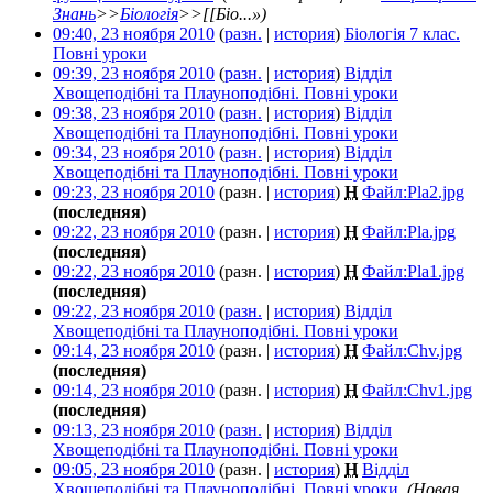
Знань
>>
Біологія
>>[[Біо...»)
09:40, 23 ноября 2010
(
разн.
|
история
)
Біологія 7 клас.
Повні уроки
‎
09:39, 23 ноября 2010
(
разн.
|
история
)
Відділ
Хвощеподібні та Плауноподібні. Повні уроки
‎
09:38, 23 ноября 2010
(
разн.
|
история
)
Відділ
Хвощеподібні та Плауноподібні. Повні уроки
‎
09:34, 23 ноября 2010
(
разн.
|
история
)
Відділ
Хвощеподібні та Плауноподібні. Повні уроки
‎
09:23, 23 ноября 2010
(разн. |
история
)
Н
Файл:Pla2.jpg
‎
(последняя)
09:22, 23 ноября 2010
(разн. |
история
)
Н
Файл:Pla.jpg
‎
(последняя)
09:22, 23 ноября 2010
(разн. |
история
)
Н
Файл:Pla1.jpg
‎
(последняя)
09:22, 23 ноября 2010
(
разн.
|
история
)
Відділ
Хвощеподібні та Плауноподібні. Повні уроки
‎
09:14, 23 ноября 2010
(разн. |
история
)
Н
Файл:Chv.jpg
‎
(последняя)
09:14, 23 ноября 2010
(разн. |
история
)
Н
Файл:Chv1.jpg
‎
(последняя)
09:13, 23 ноября 2010
(
разн.
|
история
)
Відділ
Хвощеподібні та Плауноподібні. Повні уроки
‎
09:05, 23 ноября 2010
(разн. |
история
)
Н
Відділ
Хвощеподібні та Плауноподібні. Повні уроки
‎
(Новая