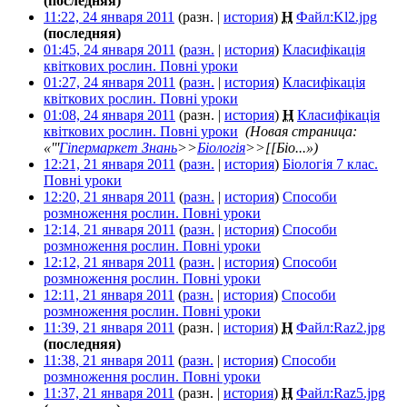
(последняя)
11:22, 24 января 2011
(разн. |
история
)
Н
Файл:Kl2.jpg
‎
(последняя)
01:45, 24 января 2011
(
разн.
|
история
)
Класифікація
квіткових рослин. Повні уроки
‎
01:27, 24 января 2011
(
разн.
|
история
)
Класифікація
квіткових рослин. Повні уроки
‎
01:08, 24 января 2011
(разн. |
история
)
Н
Класифікація
квіткових рослин. Повні уроки
‎
(Новая страница:
«'''
Гіпермаркет Знань
>>
Біологія
>>[[Біо...»)
12:21, 21 января 2011
(
разн.
|
история
)
Біологія 7 клас.
Повні уроки
‎
12:20, 21 января 2011
(
разн.
|
история
)
Способи
розмноження рослин. Повні уроки
‎
12:14, 21 января 2011
(
разн.
|
история
)
Способи
розмноження рослин. Повні уроки
‎
12:12, 21 января 2011
(
разн.
|
история
)
Способи
розмноження рослин. Повні уроки
‎
12:11, 21 января 2011
(
разн.
|
история
)
Способи
розмноження рослин. Повні уроки
‎
11:39, 21 января 2011
(разн. |
история
)
Н
Файл:Raz2.jpg
‎
(последняя)
11:38, 21 января 2011
(
разн.
|
история
)
Способи
розмноження рослин. Повні уроки
‎
11:37, 21 января 2011
(разн. |
история
)
Н
Файл:Raz5.jpg
‎