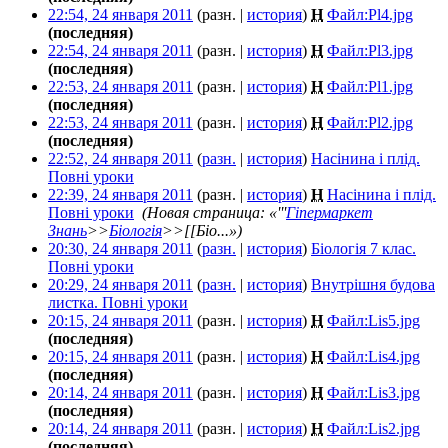
22:54, 24 января 2011
(разн. |
история
)
Н
Файл:Pl4.jpg
‎
(последняя)
22:54, 24 января 2011
(разн. |
история
)
Н
Файл:Pl3.jpg
‎
(последняя)
22:53, 24 января 2011
(разн. |
история
)
Н
Файл:Pl1.jpg
‎
(последняя)
22:53, 24 января 2011
(разн. |
история
)
Н
Файл:Pl2.jpg
‎
(последняя)
22:52, 24 января 2011
(
разн.
|
история
)
Насінина і плід.
Повні уроки
‎
22:39, 24 января 2011
(разн. |
история
)
Н
Насінина і плід.
Повні уроки
‎
(Новая страница: «'''
Гіпермаркет
Знань
>>
Біологія
>>[[Біо...»)
20:30, 24 января 2011
(
разн.
|
история
)
Біологія 7 клас.
Повні уроки
‎
20:29, 24 января 2011
(
разн.
|
история
)
Внутрішня будова
листка. Повні уроки
‎
20:15, 24 января 2011
(разн. |
история
)
Н
Файл:Lis5.jpg
‎
(последняя)
20:15, 24 января 2011
(разн. |
история
)
Н
Файл:Lis4.jpg
‎
(последняя)
20:14, 24 января 2011
(разн. |
история
)
Н
Файл:Lis3.jpg
‎
(последняя)
20:14, 24 января 2011
(разн. |
история
)
Н
Файл:Lis2.jpg
‎
(последняя)