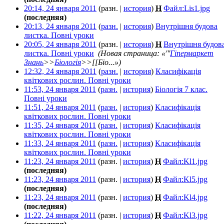
20:14, 24 января 2011
(разн. |
история
)
Н
Файл:Lis1.jpg
‎
(последняя)
20:13, 24 января 2011
(
разн.
|
история
)
Внутрішня будова
листка. Повні уроки
‎
20:05, 24 января 2011
(разн. |
история
)
Н
Внутрішня будов
листка. Повні уроки
‎
(Новая страница: «'''
Гіпермаркет
Знань
>>
Біологія
>>[[Біо...»)
12:32, 24 января 2011
(
разн.
|
история
)
Класифікація
квіткових рослин. Повні уроки
‎
11:53, 24 января 2011
(
разн.
|
история
)
Біологія 7 клас.
Повні уроки
‎
11:51, 24 января 2011
(
разн.
|
история
)
Класифікація
квіткових рослин. Повні уроки
‎
11:35, 24 января 2011
(
разн.
|
история
)
Класифікація
квіткових рослин. Повні уроки
‎
11:33, 24 января 2011
(
разн.
|
история
)
Класифікація
квіткових рослин. Повні уроки
‎
11:23, 24 января 2011
(разн. |
история
)
Н
Файл:Kl1.jpg
‎
(последняя)
11:23, 24 января 2011
(разн. |
история
)
Н
Файл:Kl5.jpg
‎
(последняя)
11:23, 24 января 2011
(разн. |
история
)
Н
Файл:Kl4.jpg
‎
(последняя)
11:22, 24 января 2011
(разн. |
история
)
Н
Файл:Kl3.jpg
‎