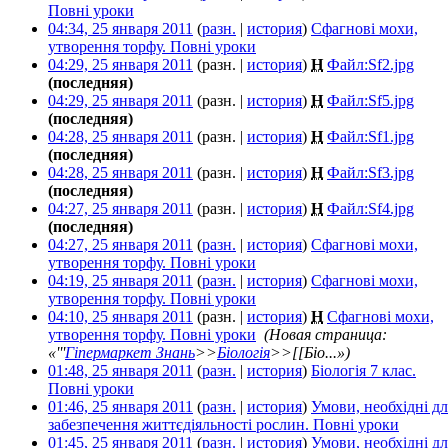
Повні уроки
‎
04:34, 25 января 2011
(
разн.
|
история
)
Сфагнові мохи,
утворення торфу. Повні уроки
‎
04:29, 25 января 2011
(разн. |
история
)
Н
Файл:Sf2.jpg
‎
(последняя)
04:29, 25 января 2011
(разн. |
история
)
Н
Файл:Sf5.jpg
‎
(последняя)
04:28, 25 января 2011
(разн. |
история
)
Н
Файл:Sf1.jpg
‎
(последняя)
04:28, 25 января 2011
(разн. |
история
)
Н
Файл:Sf3.jpg
‎
(последняя)
04:27, 25 января 2011
(разн. |
история
)
Н
Файл:Sf4.jpg
‎
(последняя)
04:27, 25 января 2011
(
разн.
|
история
)
Сфагнові мохи,
утворення торфу. Повні уроки
‎
04:19, 25 января 2011
(
разн.
|
история
)
Сфагнові мохи,
утворення торфу. Повні уроки
‎
04:10, 25 января 2011
(разн. |
история
)
Н
Сфагнові мохи,
утворення торфу. Повні уроки
‎
(Новая страница:
«'''
Гіпермаркет Знань
>>
Біологія
>>[[Біо...»)
01:48, 25 января 2011
(
разн.
|
история
)
Біологія 7 клас.
Повні уроки
‎
01:46, 25 января 2011
(
разн.
|
история
)
Умови, необхідні дл
забезпечення життєдіяльності рослин. Повні уроки
‎
01:45, 25 января 2011
(
разн.
|
история
)
Умови, необхідні дл