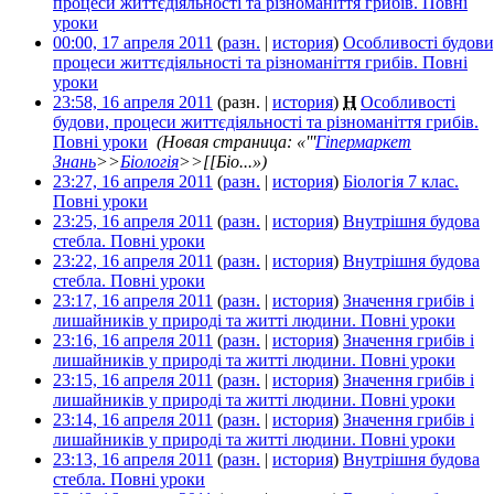
процеси життєдіяльності та різноманіття грибів. Повні
уроки
‎
00:00, 17 апреля 2011
(
разн.
|
история
)
Особливості будови
процеси життєдіяльності та різноманіття грибів. Повні
уроки
‎
23:58, 16 апреля 2011
(разн. |
история
)
Н
Особливості
будови, процеси життєдіяльності та різноманіття грибів.
Повні уроки
‎
(Новая страница: «'''
Гіпермаркет
Знань
>>
Біологія
>>[[Біо...»)
23:27, 16 апреля 2011
(
разн.
|
история
)
Біологія 7 клас.
Повні уроки
‎
23:25, 16 апреля 2011
(
разн.
|
история
)
Внутрішня будова
стебла. Повні уроки
‎
23:22, 16 апреля 2011
(
разн.
|
история
)
Внутрішня будова
стебла. Повні уроки
‎
23:17, 16 апреля 2011
(
разн.
|
история
)
Значення грибів і
лишайників у природі та житті людини. Повні уроки
‎
23:16, 16 апреля 2011
(
разн.
|
история
)
Значення грибів і
лишайників у природі та житті людини. Повні уроки
‎
23:15, 16 апреля 2011
(
разн.
|
история
)
Значення грибів і
лишайників у природі та житті людини. Повні уроки
‎
23:14, 16 апреля 2011
(
разн.
|
история
)
Значення грибів і
лишайників у природі та житті людини. Повні уроки
‎
23:13, 16 апреля 2011
(
разн.
|
история
)
Внутрішня будова
стебла. Повні уроки
‎