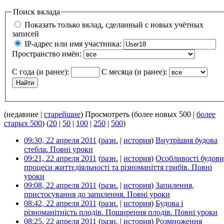
Поиск вклада
Показать только вклад, сделанный с новых учётных
записей
IP-адрес или имя участника:
Пространство имён:
С года (и ранее):
С месяца (и ранее):
(недавние |
старейшие
) Просмотреть (более новых 500 |
более
старых 500
) (
20
|
50
|
100
|
250
|
500
)
09:30, 22 апреля 2011
(
разн.
|
история
)
Внутрішня будова
стебла. Повні уроки
‎
09:21, 22 апреля 2011
(
разн.
|
история
)
Особливості будови
процеси життєдіяльності та різноманіття грибів. Повні
уроки
‎
09:08, 22 апреля 2011
(
разн.
|
история
)
Запилення,
пристосування до запилення. Повні уроки
‎
08:42, 22 апреля 2011
(
разн.
|
история
)
Будова і
різноманітність плодів. Поширення плодів. Повні уроки
‎
08:25, 22 апреля 2011
(
разн.
|
история
)
Розмноження