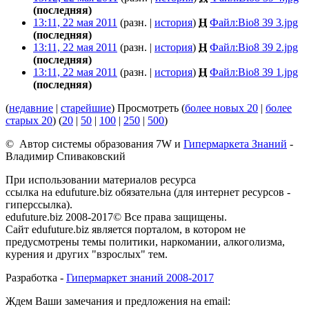
(последняя)
13:11, 22 мая 2011
(разн. |
история
)
Н
Файл:Bio8 39 3.jpg
‎
(последняя)
13:11, 22 мая 2011
(разн. |
история
)
Н
Файл:Bio8 39 2.jpg
‎
(последняя)
13:11, 22 мая 2011
(разн. |
история
)
Н
Файл:Bio8 39 1.jpg
‎
(последняя)
(
недавние
|
старейшие
) Просмотреть (
более новых 20
|
более
старых 20
) (
20
|
50
|
100
|
250
|
500
)
© Автор системы образования 7W и
Гипермаркета Знаний
-
Владимир Спиваковский
При использовании материалов ресурса
ссылка на edufuture.biz обязательна (для интернет ресурсов -
гиперссылка).
edufuture.biz 2008-2017© Все права защищены.
Сайт edufuture.biz является порталом, в котором не
предусмотрены темы политики, наркомании, алкоголизма,
курения и других "взрослых" тем.
Разработка -
Гипермаркет знаний 2008-2017
Ждем Ваши замечания и предложения на email: