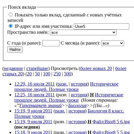
Поиск вклада
Показать только вклад, сделанный с новых учётных
записей
IP-адрес или имя участника:
Пространство имён:
С года (и ранее):
С месяца (и ранее):
(
недавние
|
старейшие
) Просмотреть (
более новых 20
|
более
старых 20
) (
20
|
50
|
100
|
250
|
500
)
12:29, 16 июля 2011
(
разн.
|
история
)
Историческое
прошлое людей. Полные уроки
‎
12:25, 16 июля 2011
(разн. |
история
)
Н
Историческое
прошлое людей. Полные уроки
‎
(Новая страница:
«'''
Гипермаркет знаний
>>
Биология
>>[[Би...»)
15:19, 9 июля 2011
(
разн.
|
история
)
Биология 8 класс.
Полные уроки
‎
15:19, 9 июля 2011
(разн. |
история
)
Н
Файл:Bior8 5 6.jpg
‎
(последняя)
15:18, 9 июля 2011
(разн. |
история
)
Н
Файл:Bior8 5 5.jpg
‎