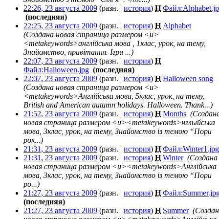
22:26, 23 августа 2009
(разн. |
история
)
Н
Файл:Alphabet.j
‎
(последняя)
22:25, 23 августа 2009
(разн. |
история
)
Н
Alphabet
‎
(Создана новая страница размером <u>
<metakeywords>англійська мова , 1клас, урок, на тему,
Знайомство, привітання. Ігри ...)
22:07, 23 августа 2009
(разн. |
история
)
Н
Файл:Halloween.jpg
‎
(последняя)
22:07, 23 августа 2009
(разн. |
история
)
Н
Halloween song
‎
(Создана новая страница размером <u>
<metakeywords>Англійська мова, 5клас, урок, на тему,
British and American autumn holidays. Halloween. Thank...)
21:52, 23 августа 2009
(разн. |
история
)
Н
Months
‎
(Создан
новая страница размером <u><metakeywords>нглыйська
мова, 3клас, урок, на тему, Знайомство із темою “Пори
рок...)
21:31, 23 августа 2009
(разн. |
история
)
Н
Файл:Winter1.jpg
21:31, 23 августа 2009
(разн. |
история
)
Н
Winter
‎
(Создана
новая страница размером <u><metakeywords>Англійська
мова, 3клас, урок, на тему, Знайомство із темою “Пори
ро...)
21:27, 23 августа 2009
(разн. |
история
)
Н
Файл:Summer.jp
(последняя)
21:27, 23 августа 2009
(разн. |
история
)
Н
Summer
‎
(Созда