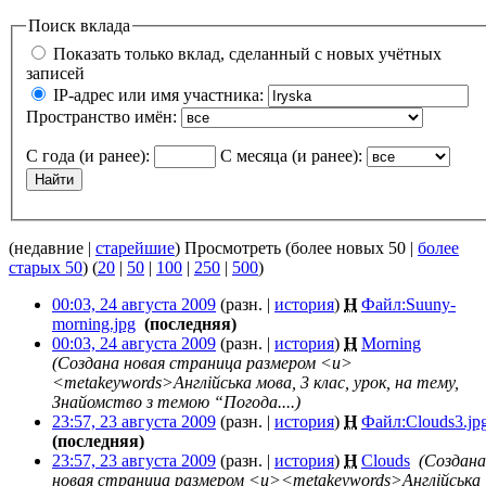
Поиск вклада
Показать только вклад, сделанный с новых учётных
записей
IP-адрес или имя участника:
Пространство имён:
С года (и ранее):
С месяца (и ранее):
(недавние |
старейшие
) Просмотреть (более новых 50 |
более
старых 50
) (
20
|
50
|
100
|
250
|
500
)
00:03, 24 августа 2009
(разн. |
история
)
Н
Файл:Suuny-
morning.jpg
‎
(последняя)
00:03, 24 августа 2009
(разн. |
история
)
Н
Morning
‎
(Создана новая страница размером <u>
<metakeywords>Англійська мова, 3 клас, урок, на тему,
Знайомство з темою “Погода....)
23:57, 23 августа 2009
(разн. |
история
)
Н
Файл:Clouds3.jp
(последняя)
23:57, 23 августа 2009
(разн. |
история
)
Н
Clouds
‎
(Создана
новая страница размером <u><metakeywords>Англійська