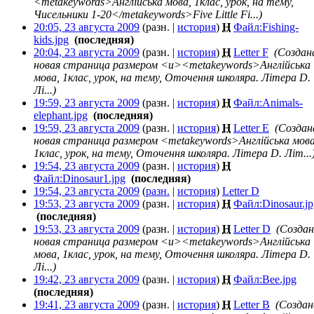
<metakeywords>Англійська мова, 1клас, урок, на тему,
Чисельники 1-20</metakeywords>Five Little Fi...)
20:05, 23 августа 2009
(разн. |
история
)
Н
Файл:Fishing-
kids.jpg
‎
(последняя)
20:04, 23 августа 2009
(разн. |
история
)
Н
Letter F
‎
(Создан
новая страница размером <u><metakeywords>Англійська
мова, 1клас, урок, на тему, Оточення школяра. Літера D.
Лі...)
19:59, 23 августа 2009
(разн. |
история
)
Н
Файл:Animals-
elephant.jpg
‎
(последняя)
19:59, 23 августа 2009
(разн. |
история
)
Н
Letter E
‎
(Создан
новая страница размером <metakeywords>Англійська мова
1клас, урок, на тему, Оточення школяра. Літера D. Літ...
19:54, 23 августа 2009
(разн. |
история
)
Н
Файл:Dinosaur1.jpg
‎
(последняя)
19:54, 23 августа 2009
(
разн.
|
история
)
Letter D
‎
19:53, 23 августа 2009
(разн. |
история
)
Н
Файл:Dinosaur.jp
‎
(последняя)
19:53, 23 августа 2009
(разн. |
история
)
Н
Letter D
‎
(Созда
новая страница размером <u><metakeywords>Англійська
мова, 1клас, урок, на тему, Оточення школяра. Літера D.
Лі...)
19:42, 23 августа 2009
(разн. |
история
)
Н
Файл:Bee.jpg
‎
(последняя)
19:41, 23 августа 2009
(разн. |
история
)
Н
Letter B
‎
(Создан