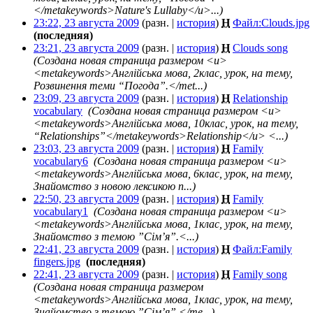
</metakeywords>Nature's Lullaby</u>...)
23:22, 23 августа 2009
(разн. |
история
)
Н
Файл:Clouds.jpg
‎
(последняя)
23:21, 23 августа 2009
(разн. |
история
)
Н
Clouds song
‎
(Создана новая страница размером <u>
<metakeywords>Англійська мова, 2клас, урок, на тему,
Розвинення теми “Погода”.</met...)
23:09, 23 августа 2009
(разн. |
история
)
Н
Relationship
vocabulary
‎
(Создана новая страница размером <u>
<metakeywords>Англійська мова, 10клас, урок, на тему,
“Relationships”</metakeywords>Relationship</u> <...)
23:03, 23 августа 2009
(разн. |
история
)
Н
Family
vocabulary6
‎
(Создана новая страница размером <u>
<metakeywords>Англійська мова, 6клас, урок, на тему,
Знайомство з новою лексикою п...)
22:50, 23 августа 2009
(разн. |
история
)
Н
Family
vocabulary1
‎
(Создана новая страница размером <u>
<metakeywords>Англійська мова, 1клас, урок, на тему,
Знайомство з темою ”Сім’я”.<...)
22:41, 23 августа 2009
(разн. |
история
)
Н
Файл:Family
fingers.jpg
‎
(последняя)
22:41, 23 августа 2009
(разн. |
история
)
Н
Family song
‎
(Создана новая страница размером
<metakeywords>Англійська мова, 1клас, урок, на тему,
Знайомство з темою ”Сім’я”.</me...)