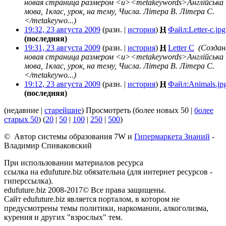
новая страница размером <u><metakeywords>Англійська
мова, 1клас, урок, на тему, Числа. Літера B. Літера C.
</metakeywo...)
19:32, 23 августа 2009
(разн. |
история
)
Н
Файл:Letter-c.jpg
(последняя)
19:31, 23 августа 2009
(разн. |
история
)
Н
Letter C
‎
(Создан
новая страница размером <u><metakeywords>Англійська
мова, 1клас, урок, на тему, Числа. Літера B. Літера C.
</metakeywo...)
19:12, 23 августа 2009
(разн. |
история
)
Н
Файл:Animals.jp
(последняя)
(недавние |
старейшие
) Просмотреть (более новых 50 |
более
старых 50
) (
20
|
50
|
100
|
250
|
500
)
© Автор системы образования 7W и
Гипермаркета Знаний
-
Владимир Спиваковский
При использовании материалов ресурса
ссылка на edufuture.biz обязательна (для интернет ресурсов -
гиперссылка).
edufuture.biz 2008-2017© Все права защищены.
Сайт edufuture.biz является порталом, в котором не
предусмотрены темы политики, наркомании, алкоголизма,
курения и других "взрослых" тем.