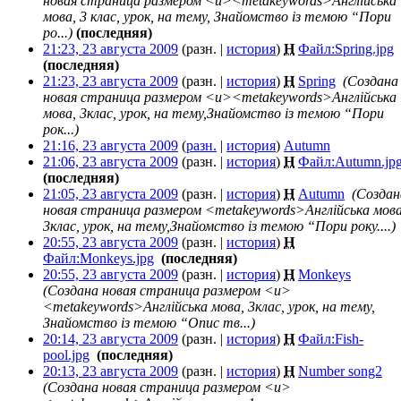
новая страница размером <u><metakeywords>Англійська
мова, 3 клас, урок, на тему, Знайомство із темою “Пори
ро...)
(последняя)
21:23, 23 августа 2009
(разн. |
история
)
Н
Файл:Spring.jpg
‎
(последняя)
21:23, 23 августа 2009
(разн. |
история
)
Н
Spring
‎
(Создана
новая страница размером <u><metakeywords>Англійська
мова, 3клас, урок, на тему,Знайомство із темою “Пори
рок...)
21:16, 23 августа 2009
(
разн.
|
история
)
Autumn
‎
21:06, 23 августа 2009
(разн. |
история
)
Н
Файл:Autumn.jp
(последняя)
21:05, 23 августа 2009
(разн. |
история
)
Н
Autumn
‎
(Создан
новая страница размером <metakeywords>Англійська мова
3клас, урок, на тему,Знайомство із темою “Пори року....)
20:55, 23 августа 2009
(разн. |
история
)
Н
Файл:Monkeys.jpg
‎
(последняя)
20:55, 23 августа 2009
(разн. |
история
)
Н
Monkeys
‎
(Создана новая страница размером <u>
<metakeywords>Англійська мова, 3клас, урок, на тему,
Знайомство із темою “Опис тв...)
20:14, 23 августа 2009
(разн. |
история
)
Н
Файл:Fish-
pool.jpg
‎
(последняя)
20:13, 23 августа 2009
(разн. |
история
)
Н
Number song2
‎
(Создана новая страница размером <u>