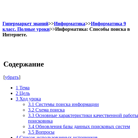
Гипермаркет знаний
>>
Информатика
>>
Информатика 9
класс. Полные уроки
>>Информатика: Способы поиска в
Интернете.
Содержание
[
убрать
]
1
Тема
2
Цель
3
Ход урока
3.1
Системы поиска информации
3.2
Схема поиска
3.3
Основные характеристики качественной работ
поисковика
3.4
Обновления базы данных поисковых систем
3.5
Вопросы
4
Список использованных источников