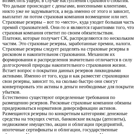
возместить ущерб, в случае наступления страхового события.
Что дальше происходит с деньгами, внесенными клиентами,
никто уже не задумывается, а ведь именно от этого и зависит,
выплатит ли потом страховая компания возмещение или нет.
Страховые резервы – вот то «место», куда уходит большая часть
премий страхователей. Они-то и являются гарантиями того, что
страховая компания ответит по своим обязательствам.
Платежи, которые получает СК, распределяются по нескольким
частям. Это страховые резервы, заработанные премии, налоги.
Страховые резервы следует разделять на страховые резервы в
рисковом и накопительном страховании. Механизм их
формирования и распределения значительно отличается в силу
долгосрочной природы накопительного страхования жизни.
Встает вопрос о покрытии данных резервов ликвидными
активами. Именно от того, куда и как разместят страховщики
свои резервы, зависит то, на сколько быстро они смогут
конвертировать эти активы в деньги необходимые для покрыти
убытков.
Естественно существуют определенные требования по
размещению резервов. Рисковые страховые компании обязаны
придерживаться нормативов диверсификации активов.
Размещаются резервы по конкретным категориям: денежные
средства на текущих счетах, банковские вклады (депозиты),
недвижимое имущество, акции и облигации предприятий,
ипотечные сертификаты и облигации, государственные