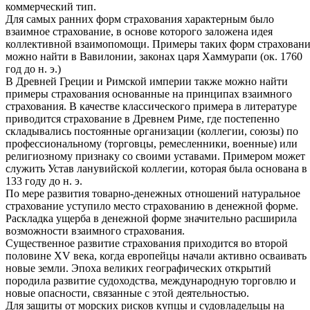
коммерческий тип.
Для самых ранних форм страхования характерным было
взаимное страхование, в основе которого заложена идея
коллективной взаимопомощи. Примеры таких форм страхован
можно найти в Вавилонии, законах царя Хаммурапи (ок. 1760
год до н. э.)
В Древней Греции и Римской империи также можно найти
примеры страхования основанные на принципах взаимного
страхования. В качестве классического примера в литературе
приводится страхование в Древнем Риме, где постепенно
складывались постоянные организации (коллегии, союзы) по
профессиональному (торговцы, ремесленники, военные) или
религиозному признаку со своими уставами. Примером может
служить Устав ланувийской коллегии, которая была основана в
133 году до н. э.
По мере развития товарно-денежных отношений натуральное
страхование уступило место страхованию в денежной форме.
Раскладка ущерба в денежной форме значительно расширила
возможности взаимного страхования.
Существенное развитие страхования приходится во второй
половине XV века, когда европейцы начали активно осваивать
новые земли. Эпоха великих географических открытий
породила развитие судоходства, международную торговлю и
новые опасности, связанные с этой деятельностью.
Для защиты от морских рисков купцы и судовладельцы на