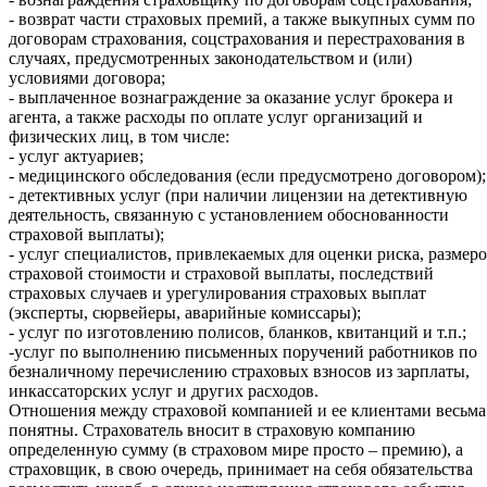
- возврат части страховых премий, а также выкупных сумм по
договорам страхования, соцстрахования и перестрахования в
случаях, предусмотренных законодательством и (или)
условиями договора;
- выплаченное вознаграждение за оказание услуг брокера и
агента, а также расходы по оплате услуг организаций и
физических лиц, в том числе:
- услуг актуариев;
- медицинского обследования (если предусмотрено договором);
- детективных услуг (при наличии лицензии на детективную
деятельность, связанную с установлением обоснованности
страховой выплаты);
- услуг специалистов, привлекаемых для оценки риска, размер
страховой стоимости и страховой выплаты, последствий
страховых случаев и урегулирования страховых выплат
(эксперты, сюрвейеры, аварийные комиссары);
- услуг по изготовлению полисов, бланков, квитанций и т.п.;
-услуг по выполнению письменных поручений работников по
безналичному перечислению страховых взносов из зарплаты,
инкассаторских услуг и других расходов.
Отношения между страховой компанией и ее клиентами весьма
понятны. Страхователь вносит в страховую компанию
определенную сумму (в страховом мире просто – премию), а
страховщик, в свою очередь, принимает на себя обязательства