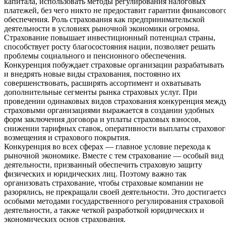
капитала, использовать методы регулирования налоговых
платежей, без чего никто не предоставит гарантии финансовог
обеспечения. Роль страхования как предпринимательской
деятельности в условиях рыночной экономики огромна.
Страхование повышает инвестиционный потенциал страны,
способствует росту благосостояния нации, позволяет решать
проблемы социального и пенсионного обеспечения.
Конкуренция побуждает страховые организации разрабатывать
и внедрять новые виды страхования, постоянно их
совершенствовать, расширять ассортимент и охватывать
дополнительные сегменты рынка страховых услуг. При
проведении одинаковых видов страхования конкуренция межд
страховыми организациями выражается в создании удобных
форм заключения договора и уплаты страховых взносов,
снижении тарифных ставок, оперативности выплаты страховог
возмещения и страхового покрытия.
Конкуренция во всех сферах — главное условие перехода к
рыночной экономике. Вместе с тем страхование — особый вид
деятельности, призванный обеспечить страховую защиту
физических и юридических лиц. Поэтому важно так
организовать страхование, чтобы страховые компании не
разорялись, не прекращали своей деятельности. Это достигаетс
особыми методами государственного регулирования страховой
деятельности, а также четкой разработкой юридических и
экономических основ страхования.