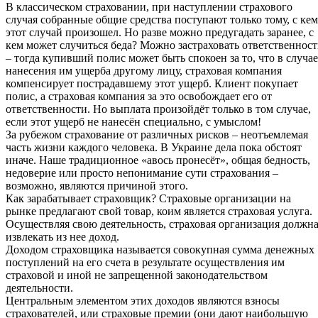
В классическом страховании, при наступлении страхового
случая собранные общие средства поступают только тому, с кем
этот случай произошел. Но разве можно предугадать заранее, с
кем может случиться беда? Можно застраховать ответственност
– тогда купивший полис может быть спокоен за то, что в случае
нанесения им ущерба другому лицу, страховая компания
компенсирует пострадавшему этот ущерб. Клиент покупает
полис, а страховая компания за это освобождает его от
ответственности. Но выплата произойдёт только в том случае,
если этот ущерб не нанесён специально, с умыслом!
За рубежом страхование от различных рисков – неотъемлемая
часть жизни каждого человека. В Украине дела пока обстоят
иначе. Наше традиционное «авось пронесёт», общая бедность,
недоверие или просто непонимание сути страхования –
возможно, являются причиной этого.
Как зарабатывает страховщик? Страховые организации на
рынке предлагают свой товар, коим является страховая услуга.
Осуществляя свою деятельность, страховая организация должн
извлекать из нее доход.
Доходом страховщика называется совокупная сумма денежных
поступлений на его счета в результате осуществления им
страховой и иной не запрещенной законодательством
деятельности.
Центральным элементом этих доходов являются взносы
страхователей, или страховые премии (они дают наибольшую