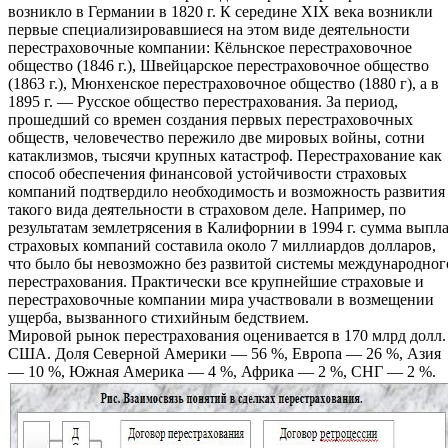
возникло в Германии в 1820 г. К середине XIX века возникли
первые специализировавшиеся на этом виде деятельности
перестраховочные компании: Кёльнское перестраховочное
общество (1846 г.), Швейцарское перестраховочное общество
(1863 г.), Мюнхенское перестраховочное общество (1880 г), а в
1895 г. — Русское общество перестрахования. За период,
прошедший со времен создания первых перестраховочных
обществ, человечество пережило две мировых войны, сотни
катаклизмов, тысячи крупных катастроф. Перестрахование как
способ обеспечения финансовой устойчивости страховых
компаний подтвердило необходимость и возможность развития
такого вида деятельности в страховом деле. Например, по
результатам землетрясения в Калифорнии в 1994 г. сумма выпл
страховых компаний составила около 7 миллиардов долларов,
что было бы невозможно без развитой системы международног
перестрахования. Практически все крупнейшие страховые и
перестраховочные компании мира участвовали в возмещении
ущерба, вызванного стихийным бедствием.
Мировой рынок перестрахования оценивается в 170 млрд долл.
США. Доля Северной Америки — 56 %, Европа — 26 %, Азия
— 10 %, Южная Америка — 4 %, Африка — 2 %, СНГ — 2 %.