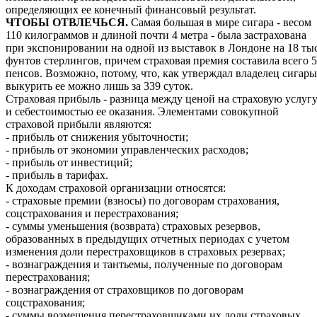
определяющих ее конечный финансовый результат.
ЧТОБЫ ОТВЛЕЧЬСЯ.
Самая большая в мире сигара - весом
110 килограммов и длиной почти 4 метра - была застрахована
при экспонировании на одной из выставок в Лондоне на 18 тыс
фунтов стерлингов, причем страховая премия составила всего 
пенсов. Возможно, потому, что, как утверждал владелец сигары
выкурить ее можно лишь за 339 суток.
Страховая прибыль - разница между ценой на страховую услуг
и себестоимостью ее оказания. Элементами совокупной
страховой прибыли являются:
- прибыль от снижения убыточности;
- прибыль от экономии управленческих расходов;
- прибыль от инвестиций;
- прибыль в тарифах.
К доходам страховой организации относятся:
- страховые премии (взносы) по договорам страхования,
соцстрахования и перестрахования;
- суммы уменьшения (возврата) страховых резервов,
образованных в предыдущих отчетных периодах с учетом
изменения доли перестраховщиков в страховых резервах;
- вознаграждения и тантьемы, полученные по договорам
перестрахования;
- вознаграждения от страховщиков по договорам
соцстрахования;
- суммы возмещения перестраховщиками их доли страховых