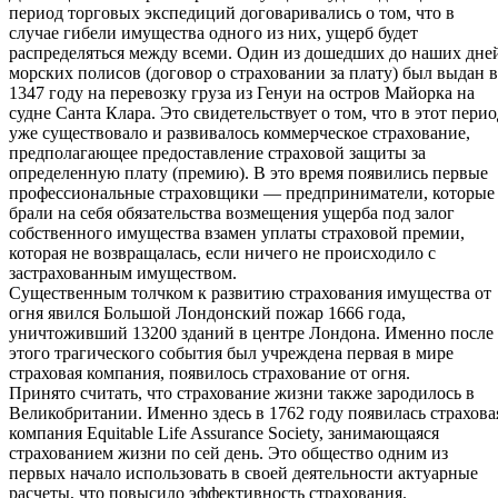
период торговых экспедиций договаривались о том, что в
случае гибели имущества одного из них, ущерб будет
распределяться между всеми. Один из дошедших до наших дне
морских полисов (договор о страховании за плату) был выдан в
1347 году на перевозку груза из Генуи на остров Майорка на
судне Санта Клара. Это свидетельствует о том, что в этот перио
уже существовало и развивалось коммерческое страхование,
предполагающее предоставление страховой защиты за
определенную плату (премию). В это время появились первые
профессиональные страховщики — предприниматели, которые
брали на себя обязательства возмещения ущерба под залог
собственного имущества взамен уплаты страховой премии,
которая не возвращалась, если ничего не происходило с
застрахованным имуществом.
Существенным толчком к развитию страхования имущества от
огня явился Большой Лондонский пожар 1666 года,
уничтоживший 13200 зданий в центре Лондона. Именно после
этого трагического события был учреждена первая в мире
страховая компания, появилось страхование от огня.
Принято считать, что страхование жизни также зародилось в
Великобритании. Именно здесь в 1762 году появилась страхова
компания Equitable Life Assurance Society, занимающаяся
страхованием жизни по сей день. Это общество одним из
первых начало использовать в своей деятельности актуарные
расчеты, что повысило эффективность страхования.