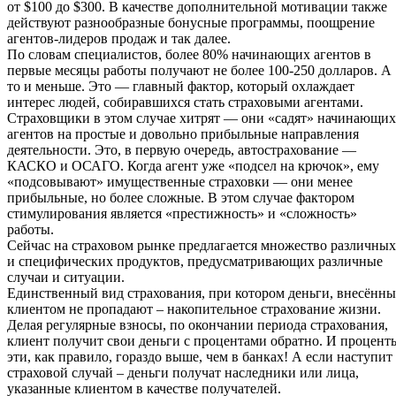
от $100 до $300. В качестве дополнительной мотивации также
действуют разнообразные бонусные программы, поощрение
агентов-лидеров продаж и так далее.
По словам специалистов, более 80% начинающих агентов в
первые месяцы работы получают не более 100-250 долларов. А
то и меньше. Это — главный фактор, который охлаждает
интерес людей, собиравшихся стать страховыми агентами.
Страховщики в этом случае хитрят — они «садят» начинающих
агентов на простые и довольно прибыльные направления
деятельности. Это, в первую очередь, автострахование —
КАСКО и ОСАГО. Когда агент уже «подсел на крючок», ему
«подсовывают» имущественные страховки — они менее
прибыльные, но более сложные. В этом случае фактором
стимулирования является «престижность» и «сложность»
работы.
Сейчас на страховом рынке предлагается множество различных
и специфических продуктов, предусматривающих различные
случаи и ситуации.
Единственный вид страхования, при котором деньги, внесённы
клиентом не пропадают – накопительное страхование жизни.
Делая регулярные взносы, по окончании периода страхования,
клиент получит свои деньги с процентами обратно. И процент
эти, как правило, гораздо выше, чем в банках! А если наступит
страховой случай – деньги получат наследники или лица,
указанные клиентом в качестве получателей.