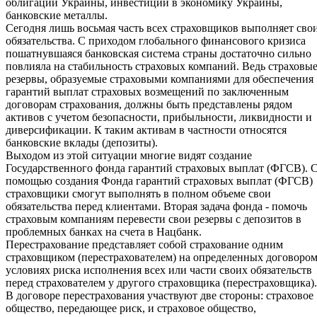
облигации Украины, инвестиции в экономику Украины,
банковские металлы.
Сегодня лишь восьмая часть всех страховщиков выполняет сво
обязательства. С приходом глобального финансового кризиса
пошатнувшаяся банковская система страны достаточно сильно
повлияла на стабильность страховых компаний. Ведь страховы
резервы, образуемые страховыми компаниями для обеспечения
гарантий выплат страховых возмещений по заключенным
договорам страхования, должны быть представлены рядом
активов с учетом безопасности, прибыльности, ликвидности и
диверсификации. К таким активам в частности относятся
банковские вклады (депозиты).
Выходом из этой ситуации многие видят создание
Государственного фонда гарантий страховых выплат (ФГСВ). 
помощью создания Фонда гарантий страховых выплат (ФГСВ)
страховщики смогут выполнять в полном объеме свои
обязательства перед клиентами. Вторая задача фонда - помочь
страховым компаниям перевести свои резервы с депозитов в
проблемных банках на счета в Нацбанк.
Перестрахование представляет собой страхование одним
страховщиком (перестрахователем) на определенных договоро
условиях риска исполнения всех или части своих обязательств
перед страхователем у другого страховщика (перестраховщика).
В договоре перестрахования участвуют две стороны: страховое
общество, передающее риск, и страховое общество,