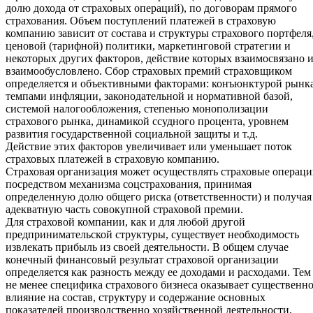
долю дохода от страховых операций), по договорам прямого
страхования. Объем поступлений платежей в страховую
компанию зависит от состава и структуры страхового портфеля
ценовой (тарифной) политики, маркетинговой стратегии и
некоторых других факторов, действие которых взаимосвязано 
взаимообусловлено. Сбор страховых премий страховщиком
определяется и объективными факторами: конъюнктурой рынка
темпами инфляции, законодательной и нормативной базой,
системой налогообложения, степенью монополизации
страхового рынка, динамикой ссудного процента, уровнем
развития государственной социальной защиты и т.д.
Действие этих факторов увеличивает или уменьшает поток
страховых платежей в страховую компанию.
Страховая организация может осуществлять страховые операц
посредством механизма соцстрахования, принимая
определенную долю общего риска (ответственности) и получая
адекватную часть совокупной страховой премии.
Для страховой компании, как и для любой другой
предпринимательской структуры, существует необходимость
извлекать прибыль из своей деятельности. В общем случае
конечный финансовый результат страховой организации
определяется как разность между ее доходами и расходами. Тем
не менее специфика страхового бизнеса оказывает существенн
влияние на состав, структуру и содержание основных
показателей производственно хозяйственной деятельности,