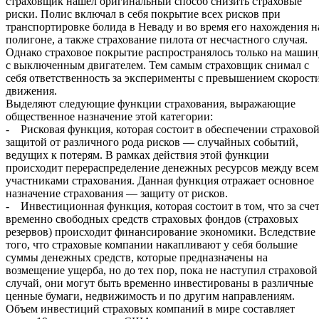
страховщик нашел оригинальный способ снизить страховые
риски. Полис включал в себя покрытие всех рисков при
транспортировке болида в Неваду и во время его нахождения н
полигоне, а также страхование пилота от несчастного случая.
Однако страховое покрытие распространялось только на машин
с выключенным двигателем. Тем самым страховщик снимал с
себя ответственность за эксперименты с превышением скорост
движения.
Выделяют следующие функции страхования, выражающие
общественное назначение этой категории:
- Рисковая функция, которая состоит в обеспечении страхово
защитой от различного рода рисков — случайных событий,
ведущих к потерям. В рамках действия этой функции
происходит перераспределение денежных ресурсов между все
участниками страхования. Данная функция отражает основное
назначение страхования — защиту от рисков.
- Инвестиционная функция, которая состоит в том, что за сче
временно свободных средств страховых фондов (страховых
резервов) происходит финансирование экономики. Вследствие
того, что страховые компании накапливают у себя большие
суммы денежных средств, которые предназначены на
возмещение ущерба, но до тех пор, пока не наступил страховой
случай, они могут быть временно инвестированы в различные
ценные бумаги, недвижимость и по другим направлениям.
Объем инвестиций страховых компаний в мире составляет