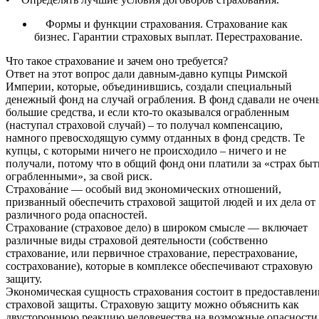
Формы и функции страхования. Страхование как
бизнес. Гарантии страховых выплат. Перестрахование.
Что такое страхование и зачем оно требуется?
Ответ на этот вопрос дали давным-давно купцы Римской
Империи, которые, объединившись, создали специальный
денежный фонд на случай ограбления. В фонд сдавали не очен
большие средства, и если кто-то оказывался ограбленным
(наступал страховой случай) – то получал компенсацию,
намного превосходящую сумму отданных в фонд средств. Те
купцы, с которыми ничего не происходило – ничего и не
получали, потому что в общий фонд они платили за «страх быт
ограбленными», за свой риск.
Страхова́ние — особый вид экономических отношений,
призванный обеспечить страховой защитой людей и их дела от
различного рода опасностей.
Страхование (страховое дело) в широком смысле — включает
различные виды страховой деятельности (собственно
страхование, или первичное страхование, перестрахование,
сострахование), которые в комплексе обеспечивают страховую
защиту.
Экономическая сущность страхования состоит в предоставлени
страховой защиты. Страховую защиту можно объяснить как
двустороннюю реакцию человечества на возможные опасности