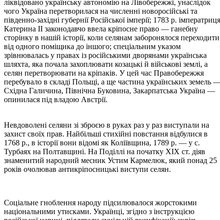
ліквідовано українську автономію на Лівобережжі, унаслідок
чого Україна перетворилася на численні новоросійські та
південно-західні губернії Російської імперії; 1783 р. імператриц
Катерина II законодавчо ввела кріпосне право — ганебну
сторінку в нашій історії, коли селянам заборонялося переходити
від одного поміщика до іншого; спеціальним указом
зрівнювалась у правах із російськими дворянами українська
шляхта, яка почала захоплювати козацькі й військові землі, а
селян перетворювати на кріпаків. У цей час Правобережжя
перебувало в складі Польщі, а ще частина українських земель 
Східна Галичина, Північна Буковина, Закарпатська Україна —
опинилася під владою Австрії.
Невдоволені селяни зі зброєю в руках раз у раз виступали на
захист своїх прав. Найбільші стихійні повстання відбулися в
1768 р., в історії вони відомі як Коліївщина, 1789 р. — у с.
Турбаях на Полтавщині. На Поділлі на початку XIX ст. діяв
знаменитий народний месник Устим Кармелюк, який понад 25
років очолював антикріпосницькі виступи селян.
Соціальне гноблення народу підсилювалося жорстокими
національними утисками. Українці, згідно з інструкцією