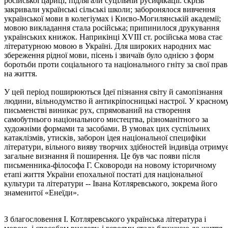
російської цариці, підлягали суцільній русифікації: скрізь
закривали українські сільські школи; заборонялося вивчення
української мови в колегіумах і Києво-Могилянській академії;
мовою викладання стала російська; припинилося друкування
українських книжок. Наприкінці XVIII ст. російська мова стає
літературною мовою в Україні. Для широких народних мас
збереження рідної мови, пісень і звичаїв було однією з форм
боротьби проти соціального та національного гніту за свої прав
на життя.
У цей період поширюються Ідеї пізнання світу й самопізнання
людини, вільнодумство й антикріпосницькі настрої. У красном
письменстві виникає рух, спрямований на створення
самобутнього національного мистецтва, різноманітного за
художніми формами та засобами. В умовах цих суспільних
катаклізмів, утисків, заборон ідея національної специфіки
літератури, вільного вияву творчих здібностей індивіда отриму
загальне визнання й поширення. Це був час появи після
письменника-філософа Г. Сковороди на новому історичному
етапі життя України епохальної постаті для національної
культури та літератури -- Івана Котляревського, зокрема його
знаменитої «Енеїди».
З благословення І. Котляревського українська література і