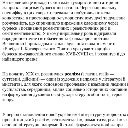
На перше місце виходять «низькі» гумористично-сатиричні
жанри класицизму бурлескного стилю. Через національну
специфіку в цих творах переважали побутово-знижена
конкретика в простонародно-гумористичному дусі та душевна
розчуленість, що спричинило вираження класицизму через
бурлеск і поєднання романтичних і реалістичних рис із
сентиментальністю. У цьому вирішальну роль відігравали
народнопоетичне світобачення та фольклорна поетика.
Вершиною і прикладом для наслідування стала знаменита
«Енеїда» І. Котляревського. її автор урахував традицію
бурлескно-травестійного стилю ХVII-ХVIII ст. і розвинув її до
найвищого зразка.
На початку XIX ст. розвинувся
реалізм
(з латин. realis —
суттєвий, дійсний) — один із художніх напрямів у літературі й
мистецтві, для якого основною проблемою є взаємини людини 
суспільства, середовища, вплив соціально-історичних обставин
на формування духовного світу, характеру особистості, героя
твору.
У період становлення нової української літератури утворюютьс
просвітницький реалізм, сентименталізм, романтизм, реалізм як
основні літературні напрями й стилі, формуються нові жанри