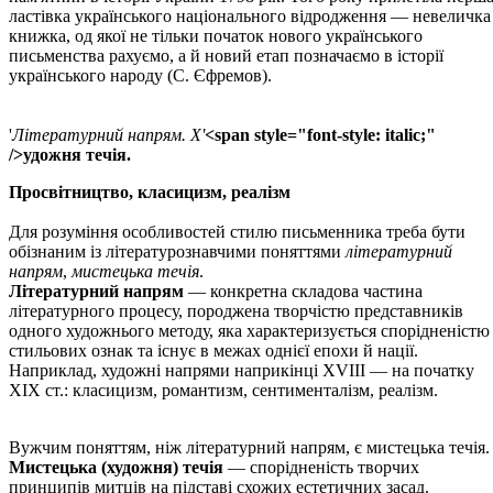
ластівка українського національного відродження — невеличка
книжка, од якої не тільки початок нового українського
письменства рахуємо, а й новий етап позначаємо в історії
українського народу (С. Єфремов).
'
Літературний напрям.
Х'
<span style="font-style: italic;"
/>удожня течія.
Просвітництво, класицизм, реалізм
Для розуміння особливостей стилю письменника треба бути
обізнаним із літературознавчими поняттями
літературний
напрям
,
мистецька течія
.
Літературний напрям
— конкретна складова частина
літературного процесу, породжена творчістю представників
одного художнього методу, яка характеризується спорідненістю
стильових ознак та існує в межах однієї епохи й нації.
Наприклад, художні напрями наприкінці XVIII — на початку
XIX ст.: класицизм, романтизм, сентименталізм, реалізм.
Вужчим поняттям, ніж літературний напрям, є мистецька течія.
Мистецька (художня) течія
— спорідненість творчих
принципів митців на підставі схожих естетичних засад.