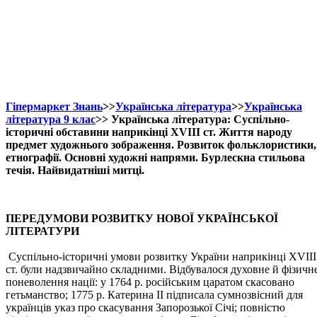
Гіпермаркет Знань
>>
Українська література
>>
Українська
література 9 клас
>> Українська література: Суспільно-
історичні обставини наприкінці XVIII ст. Життя народу
предмет художнього зображення. Розвиток фольклористики,
етнографії. Основні художні напрями. Бурлескна стильова
течія. Найвидатніші митці.
ПЕРЕДУМОВИ РОЗВИТКУ НОВОЇ УКРАЇНСЬКОЇ
ЛІТЕРАТУРИ
Суспільно-історичні умови розвитку України наприкінці XVIII
ст. були надзвичайно складними. Відбувалося духовне й фізичн
поневолення нації: у 1764 р. російським царатом скасовано
гетьманство; 1775 р. Катерина II підписала сумнозвісний для
українців указ про скасування Запорозької Січі; повністю