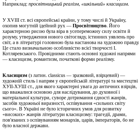
Наприклад:
просвітницький реалізм
,
«шкільний» класицизм
.
У XVIII ст. всі європейські країни, у тому числі й Україну,
охопив могутній ідейний рух —
Просвітництво
. Його
характерною рисою була віра в усепереможну силу освіти й
розуму, утвердження нового світогляду, істинних уявлень про
світ, а в літературі головною була настанова на художню правду
Це стало визначальною особливістю всієї творчості І.
Котляревського. Провідними стають основні художні напрями
— класицизм, романтизм, початкові форми реалізму.
Класицизм
(з латин. classicus — зразковий, взірцевий) —
художній стиль і напрям у європейській літературі та мистецтві
ХУІІ-ХУШ ст., для якого характерні увага до античних взірців,
що вважалися основою для наслідування, до духовної і
матеріальної культури, суворе дотримання єдності жанрів,
засобів художньої виразності, оспівування «сильних світу
сього». В Україні не було історичних умов для розвитку
«високих» жанрів літератури класицизму: трагедії, драми,
пов'язаних з оспівуванням монархів, царів, імператорів, бо не
було власної держави.