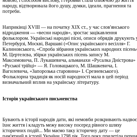
мовою, і способом вислову, і героями стала ближчою до життя
народу, відтворювала його душу, думки, ідеали, прагнення та
потреби.
Наприкінці XVIII — на початку XIX ст., у час слов'янського
відродження — «весни народів», зростає зацікавлення
фольклором. Українські народні пісні, описи обрядів друкують 
Петербурзі, Москві, Варшаві («Опис українського весілля» Г.
Калиновського, «Спроба зібрання українських народних пісень
М. Цертелєва, збірки українських пісень запису М.
Максимовича, П. Лукашевича, альманахи «Русалка Дністрова»
«Руської трійці» — Я. Головацького, М. Шашкевича, І.
Вагилевича, «Запорозька старовина» І. Срезневського).
Фольклорна традиція як носій народності мала в цей період
визначальний вплив на українську літературу.
Історія українського письменства
Бувають в історії народів дати, які немовби розкривають надвоє
їхнє життя і кладуть межу високу посеред рівного шляху
історичних подій... Ми маємо таку історичну дату — це
пам'ятний в історії України 1798 рік. Того року прилетіла перш