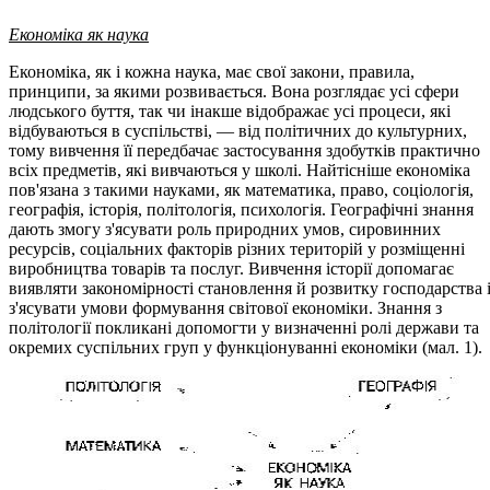
Економіка як наука
Економіка, як і кожна наука, має свої закони, правила,
принципи, за якими розвивається. Вона розглядає усі сфери
людського буття, так чи інакше відображає усі процеси, які
відбуваються в суспільстві, — від політичних до культурних,
тому вивчення її передбачає застосування здобутків практично
всіх предметів, які вивчаються у школі. Найтісніше економіка
пов'язана з такими науками, як математика, право, соціологія,
географія, історія, політологія, психологія. Географічні знання
дають змогу з'ясувати роль природних умов, сировинних
ресурсів, соціальних факторів різних територій у розміщенні
виробництва товарів та послуг. Вивчення історії допомагає
виявляти закономірності становлення й розвитку господарства 
з'ясувати умови формування світової економіки. Знання з
політології покликані допомогти у визначенні ролі держави та
окремих суспільних груп у функціонуванні економіки (мал. 1).