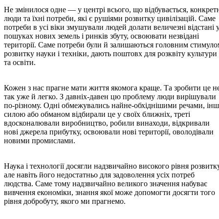
Не змінилося одне — у центрі всього, що відбувається, конкрет
люди та їхні потреби, які є рушіями розвитку цивілізацій. Саме
потреби в усі віки змушували людей долати величезні відстані 
пошуках нових земель і ринків збуту, освоювати незвідані
території. Саме потреби були й залишаються головним стимуло
розвитку науки і техніки, дають поштовх для розквіту культури
та освіти.
Кожен з нас прагне мати життя якомога краще. Та зробити це н
так уже й легко. З давніх-давен цю проблему люди вирішували
по-різному. Одні обмежувались найне-обхіднішими речами, інш
силою або обманом відбирали це у своїх ближніх, треті
вдосконалювали виробництво, робили винаходи, відкривали
нові джерела прибутку, освоювали нові території, оволодівали
новими промислами.
Наука і технології досягли надзвичайно високого рівня розвитку
але навіть його недостатньо для задоволення усіх потреб
людства. Саме тому надзвичайно великого значення набуває
вивчення економіки, знання якої може допомогти досягти того
рівня добробуту, якого ми прагнемо.