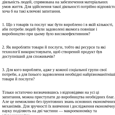
діяльність людей, спрямована на забезпечення матеріальних
умов життя. Для здійснення такої діяльності потрібно відповіст
хоча б на такі ключові запитання.
1. Що з товарів та послуг має бути вироблено і в якій кількості,
аби потреби людей були задоволені якомога повніше і
виробництво при цьому було високоефективним?
2. Як виробляти товари й послуги, тобто які ресурси та які
технології використовувати, щоб створений продукт був
доступніший для споживачів?
3. Для кого виробляти, адже у кожної соціальної групи свої
потреби, а для їхнього задоволення необхідні найрізноманітніші
товари й послуги?
Тільки остаточно визначившись з відповідями на усі ці
запитання, можна приступати до виробництва необхідних благ.
Але це неможливо без ґрунтовних знань основних економічни
механізмів. Для зручності їх вивчення і дослідження економічну
науку поділяють на дві частини — макроекономіку та