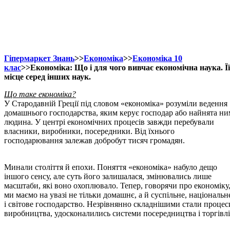
Гіпермаркет Знань
>>
Економіка
>>
Економіка 10
клас
>>Економіка: Що і для чого вивчає економічна наука. Її
місце серед інших наук.
Що таке економіка?
У Стародавній Греції під словом «економіка» розуміли ведення
домашнього господарства, яким керує господар або найнята ни
людина. У центрі економічних процесів завжди перебували
власники, виробники, посередники. Від їхнього
господарювання залежав добробут тисяч громадян.
Минали століття й епохи. Поняття «економіка» набуло дещо
іншого сенсу, але суть його залишалася, змінювались лише
масштаби, які воно охоплювало. Тепер, говорячи про економіку
ми маємо на увазі не тільки домашнє, а й суспільне, національн
і світове господарство. Незрівнянно складнішими стали процес
виробництва, удосконалились системи посередництва і торгівлі