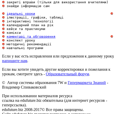
 закриті вправи (тільки для використання вчителями)  
 знайди інформацію сам                               
ідеальні уроки
 ілюстрації, графіки, таблиці                        
 інтерактивні технології                             
 календарний план на рік                             
 кейси та практикуми                                 
 комікси                                             
коментарі та обговорення
 конспект уроку                                      
 методичні рекомендації                              
 навчальні програми                                  
Если у вас есть исправления или предложения к данному уроку
напишите нам
.
Если вы хотите увидеть другие корректировки и пожелания к
урокам, смотрите здесь -
Образовательный форум
.
© Автор системы образования 7W и
Гипермаркета Знаний
-
Владимир Спиваковский
При использовании материалов ресурса
ссылка на edufuture.biz обязательна (для интернет ресурсов -
гиперссылка).
edufuture.biz 2008-2017© Все права защищены.