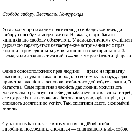
Свобода вибору. Власність. Конкуренція
Усім людям притаманне прагнення до свободи, зокрема, до
вибору способу чи моделі життя. На жаль, надто багато
чинників цю свободу обмежують. У демократичному суспільст
державою гарантується беззастережне дотримання всіх прав
людини і громадянина за умов законного їх використання. За
громадянами залишається вибір — як саме реалізувати ці права.
Одне з основоположних прав людини — право на приватну
власність, існування якої й породило економіку як науку, адже
приватна власність є основою особистого добробуту людини, її
багатства. Саме приватна власність дає людині можливість
максимально реалізувати себе для забезпечення власних потреб
але ця реалізація неможлива без знання умов, орієнтирів, що
сприяють досягненню успіху. Такі орієнтири дають економічні
знання.
Суть економіки полягає в тому, що всі її дійові особи —
виробник, посередник, споживач — співпрацюють між собою