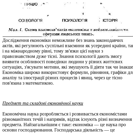
Дослідження економіки неможливе без знань законодавчих
актів, які регулюють суспільні взаємини як усередині країни, та
і на міжнародному рівні, тому зв'язки цієї науки з
правознавством дуже тісні. Знання психології дають змогу
виявити особливості поведінки людини у різних життєвих
ситуаціях, з'ясувати мотиви, які змушують її діяти так чи інакше
Економіка широко використовує формули, рівняння, графіки дл
аналізу та ілюстрації різних процесів і явищ, через це тісно
пов'язана з математикою.
Предмет та складові економічної науки
Економічна наука розробляється і розвивається економістами
різноманітних течій і напрямів, відтак існують різні визначення 
предмета. Найзагальнішим є таке: економіка — це наука про
основи господарювання. Господарська діяльність — це