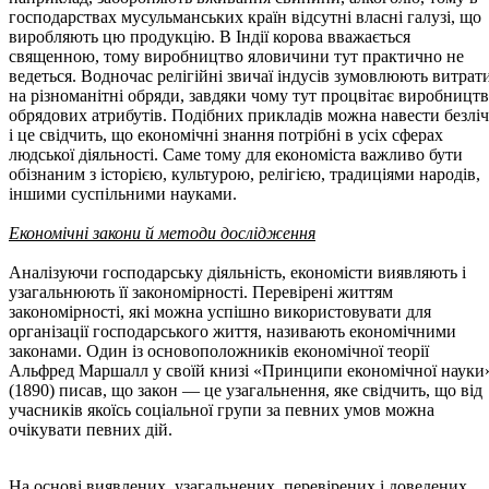
господарствах мусульманських країн відсутні власні галузі, що
виробляють цю продукцію. В Індії корова вважається
священною, тому виробництво яловичини тут практично не
ведеться. Водночас релігійні звичаї індусів зумовлюють витрат
на різноманітні обряди, завдяки чому тут процвітає виробницт
обрядових атрибутів. Подібних прикладів можна навести безліч
і це свідчить, що економічні знання потрібні в усіх сферах
людської діяльності. Саме тому для економіста важливо бути
обізнаним з історією, культурою, релігією, традиціями народів,
іншими суспільними науками.
Економічні закони й методи дослідження
Аналізуючи господарську діяльність, економісти виявляють і
узагальнюють її закономірності. Перевірені життям
закономірності, які можна успішно використовувати для
організації господарського життя, називають економічними
законами. Один із основоположників економічної теорії
Альфред Маршалл у своїй книзі «Принципи економічної науки
(1890) писав, що закон — це узагальнення, яке свідчить, що від
учасників якоїсь соціальної групи за певних умов можна
очікувати певних дій.
На основі виявлених, узагальнених, перевірених і доведених