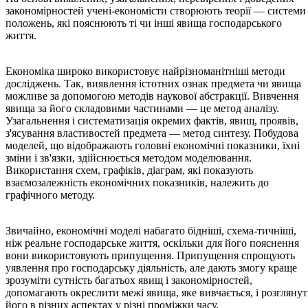
закономірностей учені-економісти створюють теорії — системи
положень, які пояснюють ті чи інші явища господарського
життя.
Економіка широко використовує найрізноманітніші методи
досліджень. Так, виявлення істотних ознак предмета чи явища
можливе за допомогою методів наукової абстракції. Вивчення
явища за його складовими частинами — це метод аналізу.
Узагальнення і систематизація окремих фактів, явищ, проявів,
з'ясування властивостей предмета — метод синтезу. Побудова
моделей, що відображають головні економічні показники, їхні
зміни і зв'язки, здійснюється методом моделювання.
Використання схем, графіків, діаграм, які показують
взаємозалежність економічних показників, належить до
графічного методу.
Звичайно, економічні моделі набагато бідніші, схема-тичніші,
ніж реальне господарське життя, оскільки для його пояснення
вони використовують припущення. Припущення спрощують
уявлення про господарську діяльність, але дають змогу краще
зрозуміти сутність багатьох явищ і закономірностей,
допомагають окреслити межі явища, яке вивчається, і розгляну
його в різних аспектах у різні проміжки часу.