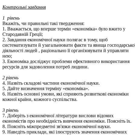
Контрольні завдання
1 рівень
Вкажіть, чи правильні такі твердження:
1. Вважається, що вперше термін «економіка» було вжито у
Стародавній Грецїі;
2. Завдання економічної науки полягає в тому, щоб
систематизувати й узагальнювати факти та явища господарсько
діяльності людей , раціонально її організовувати й управляти
нею;
3. Економіка досліджує проблеми ефективного використання
ресурсів для задоволення потреб людини.
2 рівень
4. Назвіть складові частини економічної науки.
5. Дайте визначення терміну «економіка».
6. Назвіть основні умови, які сприяють розвиткові економіки
кожної країни, кожного суспільства.
3 рівень
7. Доберіть з економічної літератури вислови відомих
економістів про необхідність вивчення економіки. Поясніть їх.
8. Поясніть міжпредметні зв'язки економічної науки.
9. Наведіть приклади, які ілюструють значення економічних