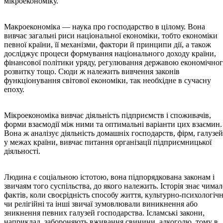
мікроекономіку.
Макроекономіка — наука про господарство в цілому. Вона
вивчає загальні риси національної економіки, тобто економіки
певної країни, її механізми, фактори й принципи дії, а також
досліджує процеси формування національного доходу країни,
фінансової політики уряду, регулювання державою економічно
розвитку тощо. Сюди ж належить вивчення законів
функціонування світової економіки, так необхідне в сучасну
епоху.
Мікроекономіка вивчає діяльність підприємств і споживачів,
форми взаємодії між ними та оптимальні варіанти цих взаємин.
Вона ж аналізує діяльність домашніх господарств, фірм, галузей
у межах країни, вивчає питання організації підприємницької
діяльності.
Людина є соціальною істотою, вона підпорядкована законам і
звичаям того суспільства, до якого належить. Історія знає чима
фактів, коли своєрідність способу життя, культурно-психологічн
чи релігійні та інші звичаї зумовлювали виникнення або
зникнення певних галузей господарства. Ісламські закони,
наприклад, забороняють вживання свинини, алкоголю, тому в