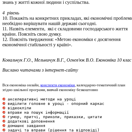
знань у житті кожної людини і суспільства.
4 рівень
10. Покажіть на конкретних прикладах, які економічні проблем
необхідно вирішувати нашій державі сьогодні.
11. Назвіть елементи, які є складовими господарського життя
країни. Поясніть свою думку.
12. Поясніть твердження: «Метою економіки є досягнення
економічної стабільності у країні».
Ковальчук Г.О., Мельничук В.Г., Огнев'юк В.О. Економіка 10 клас
Вислано читачами з інтернет-сайту
Вся економіка онлайн,
конспекти економіки
, календарно-тематичний план
згідно шкільної програми, вивчай економіку безкоштовно
 акселеративні методи на уроці                       
 виділити головне в уроці - опорний каркас           
 відеокліпи                                          
 вправи на пошук інформації                          
 гумор, притчі, приколи, приказки, цитати            
 додаткові доповнення                                
 домашнє завдання                                    
 задачі та вправи (рішення та відповіді)             