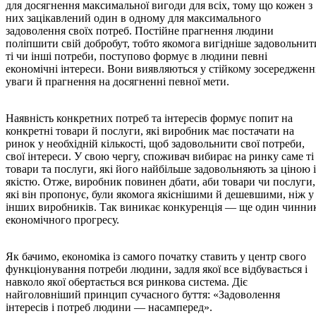
для досягнення максимальної вигоди для всіх, тому що кожен з
них зацікавлений один в одному для максимального
задоволення своїх потреб. Постійне прагнення людини
поліпшити свій добробут, тобто якомога вигідніше задовольнит
ті чи інші потреби, поступово формує в людини певні
економічні інтереси. Вони виявляються у стійкому зосередженн
уваги й прагнення на досягненні певної мети.
Наявність конкретних потреб та інтересів формує попит на
конкретні товари й послуги, які виробник має постачати на
ринок у необхідній кількості, щоб задовольнити свої потреби,
свої інтереси. У свою чергу, споживач вибирає на ринку саме ті
товари та послуги, які його найбільше задовольняють за ціною і
якістю. Отже, виробник повинен дбати, аби товари чи послуги,
які він пропонує, були якомога якіснішими й дешевшими, ніж у
інших виробників. Так виникає конкуренція — ще один чинни
економічного прогресу.
Як бачимо, економіка із самого початку ставить у центр свого
функціонування потреби людини, задля якої все відбувається і
навколо якої обертається вся ринкова система. Діє
найголовніший принцип сучасного буття: «Задоволення
інтересів і потреб людини — насамперед».