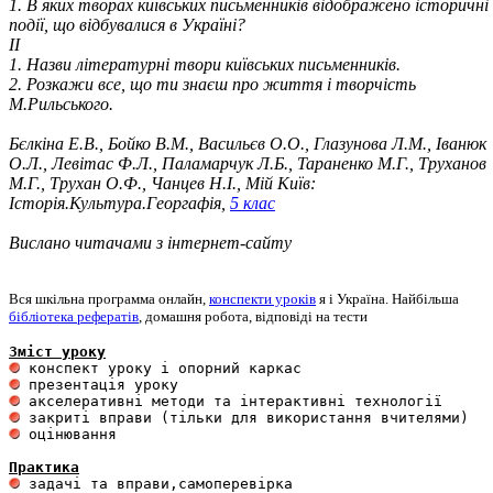
1. В яких творах київських письменників відображено історичні
події, що відбувалися в Україні?
ІІ
1. Назви літературні твори київських письменників.
2. Розкажи все, що ти знаєш про життя і творчість
М.Рильського.
Бєлкіна Е.В., Бойко В.М., Васильєв О.О., Глазунова Л.М., Іванюк
О.Л., Левітас Ф.Л., Паламарчук Л.Б., Тараненко М.Г., Труханов
М.Г., Трухан О.Ф., Чанцев Н.І., Мій Київ:
Історія.Культура.Георгафія,
5 клас
Вислано читачами з інтернет-сайту
Вся шкільна программа онлайн,
конспекти уроків
я і Україна. Найбільша
бібліотека рефератів
, домашня робота, відповіді на тести
Зміст уроку
 оцінювання 

Практика