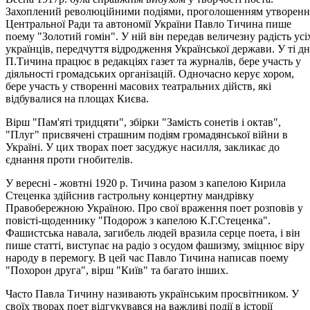
Захоплений революційними подіями, проголошенням утворенн
Центральної Ради та автономії України Павло Тичина пише
поему "Золотий гомін". У ній він передав величезну радість усі
українців, передчуття відродження Української держави. У ті дн
П.Тичина працює в редакціях газет та журналів, бере участь у
діяльності громадських організацій. Одночасно керує хором,
бере участь у створенні масових театральних дійств, які
відбувалися на площах Києва.
Вірш "Пам'яті тридцяти", збірки "Замість сонетів і октав",
"Плуг" присвячені страшним подіям громадянської війни в
Україні. У цих творах поет засуджує насилля, закликає до
єднання проти гнобителів.
У вересні - жовтні 1920 р. Тичина разом з капелою Кирила
Стеценка здійснив гастрольну концертну мандрівку
Правобережною Україною. Про свої враження поет розповів у
повісті-щоденнику "Подорож з капелою К.Г.Стеценка".
Фашистська навала, загибель людей вразила серце поета, і він
пише статті, виступає на радіо з осудом фашизму, зміцнює віру
народу в перемогу. В цей час Павло Тичина написав поему
"Похорон друга", вірш "Київ" та багато інших.
Часто Павла Тичину називають українським просвітником. У
своїх творах поет відгукувався на важливі події в історії