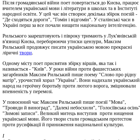
Після громадянської війни поет повертається до Києва, працює
вчителем української мови і літератури в школах та в Інституті
народної освіти. У цей час він створює декілька збірок поезій -
"Де сходяться дороги", "Гомін і відгомін". У сталінські часи в
Україні перш за все почали нищити національну інтелігенцію.
Рильського заарештовують і півроку тримають у Лук'янівській
в'язниці Києва, переборюючи утиски цензури, Максим
Рильський продовжує писати українською мовою прекрасні
ліричні
твори
.
Одному місту поет присвятив збірку віршів, яка так і
називається - "Київ". У роки війни проти фашистських
загарбників Максим Рильський пише поему "Слово про рідну
матір", урочистий хорал "Україна". Вони надихали український
народ на героїчну боротьбу проти лютого ворога, зміцнювали
впевненість у перемозі.
У повоєнний час Максим Рильський пише поезії "Мова",
"Троянди й виноград", "Далекі небосхили", "Голосіївська осінь"
"Зимові записи". Великий митець виступив проти нищення
української мови. Його твори стали громадським протестом
проти русифікації й приниження національної культури.
І