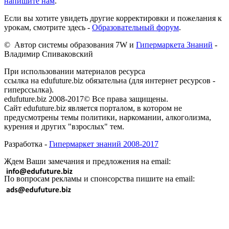
напишите нам
.
Если вы хотите увидеть другие корректировки и пожелания к
урокам, смотрите здесь -
Образовательный форум
.
© Автор системы образования 7W и
Гипермаркета Знаний
-
Владимир Спиваковский
При использовании материалов ресурса
ссылка на edufuture.biz обязательна (для интернет ресурсов -
гиперссылка).
edufuture.biz 2008-2017© Все права защищены.
Сайт edufuture.biz является порталом, в котором не
предусмотрены темы политики, наркомании, алкоголизма,
курения и других "взрослых" тем.
Разработка -
Гипермаркет знаний 2008-2017
Ждем Ваши замечания и предложения на email:
По вопросам рекламы и спонсорства пишите на email: