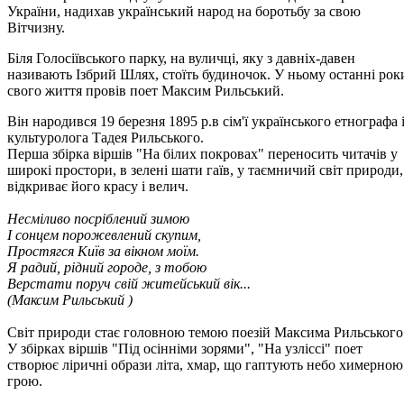
України, надихав український народ на боротьбу за свою
Вітчизну.
Біля Голосіївського парку, на вуличці, яку з давніх-давен
називають Ізбрий Шлях, стоїть будиночок. У ньому останні рок
свого життя провів поет Максим Рильський.
Він народився 19 березня 1895 р.в сім'ї українського етнографа 
культуролога Тадея Рильського.
Перша збірка віршів "На білих покровах" переносить читачів у
широкі простори, в зелені шати гаїв, у таємничий світ природи,
відкриває його красу і велич.
Несміливо посріблений зимою
І сонцем порожевлений скупим,
Простягся Київ за вікном моїм.
Я радий, рідний городе, з тобою
Верстати поруч свій житейський вік...
(Максим Рильський )
Світ природи стає головною темою поезій Максима Рильського
У збірках віршів "Під осінніми зорями", "На узліссі" поет
створює ліричні образи літа, хмар, що гаптують небо химерною
грою.