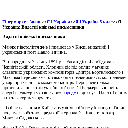
Гіпермаркет Знань
>>
Я і Україна
>>
Я і Україна 5 клас
>>Я і
Україна: Видатні київські письменники
Видатні київські письменники
Майже півстоліття жив і працював у Києві видатний І
український поет Павло Тичина.
Він народився 21 січня 1891 р. в багатодітній сім'ї дя ка в
Чернігівській області. Хлопчик ріс під впливjv музики
славетних українських композиторів Дмитра Бортнянського і
Максима Березовського, з якою він познайомився, коли навчавс
у хорі при чернігівському монастирі. Перша вчителька
прилучила юнака до української поезії. Ця джерельно чиста
енергія культури українського
народу
надихнула Павла Тичину
на літературну творчість.
Пізніше навчання в Київському комерційному інституті Тичина
поєднує з роботою в редакції журнала "Світло" та в театрі
Миколи Садовського.
Весна 1917р. була справжнім вибухом у творчості поета.