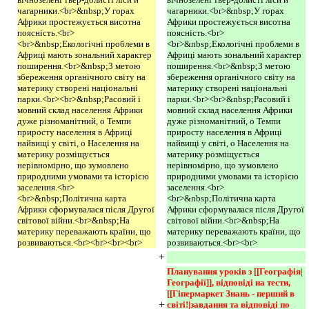
чагарники.<br>&nbsp;У горах
чагарники.<br>&nbsp;У горах
Африки простежується висотна
Африки простежується висотна
поясність.<br>
поясність.<br>
<br>&nbsp;Екологічні проблеми в
<br>&nbsp;Екологічні проблеми в
Африці мають зональний характер
Африці мають зональний характер
поширення.<br>&nbsp;3 метою
поширення.<br>&nbsp;3 метою
збереження органічного світу на
збереження органічного світу на
материку створені національні
материку створені національні
парки.<br><br>&nbsp;Расовий і
парки.<br><br>&nbsp;Расовий і
мовний склад населення Африки
мовний склад населення Африки
дуже різноманітний, о Темпи
дуже різноманітний, о Темпи
приросту населення в Африці
приросту населення в Африці
найвищі у світі, о Населення на
найвищі у світі, о Населення на
материку розміщується
материку розміщується
нерівномірно, що зумов­лено
нерівномірно, що зумов­лено
природними умовами та історією
природними умовами та історією
заселення.<br>
заселення.<br>
<br>&nbsp;Політична карта
<br>&nbsp;Політична карта
Африки сформувалася після Другої
Африки сформувалася після Другої
світової війни.<br>&nbsp;На
світової війни.<br>&nbsp;На
материку переважають країни, що
материку переважають країни, що
розвиваються.<br><br><br><br>
розвиваються.<br><br>
+
Планування уроків з [[Географія|
Географії]], відповіді на тести, 
[[Гіпермаркет Знань - перший в 
+
світі!|завдання та відповіді по 