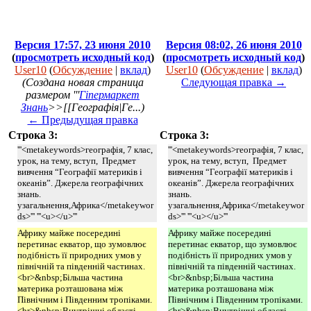
Версия 17:57, 23 июня 2010
Версия 08:02, 26 июня 2010
(
просмотреть исходный код
)
(
просмотреть исходный код
)
User10
(
Обсуждение
|
вклад
)
User10
(
Обсуждение
|
вклад
)
(Создана новая страница
Следующая правка →
размером '''
Гіпермаркет
Знань
>>[[Географія|Ге...)
← Предыдущая правка
Строка 3:
Строка 3:
'''<metakeywords>географія, 7 клас,
'''<metakeywords>географія, 7 клас,
урок, на тему, вступ, Предмет
урок, на тему, вступ, Предмет
вивчення “Географії материків і
вивчення “Географії материків і
океанів”. Джерела географічних
океанів”. Джерела географічних
знань.
знань.
узагальнення,Африка</metakeywor
узагальнення,Африка</metakeywor
ds>''' '''<u></u>'''
ds>''' '''<u></u>'''
Африку майже посередині
Африку майже посередині
перетинає екватор, що зумовлює
перетинає екватор, що зумовлює
подібність її природних умов у
подібність її природних умов у
північній та південній частинах.
північній та південній частинах.
<br>&nbsp;Більша частина
<br>&nbsp;Більша частина
материка розташована між
материка розташована між
Північним і Південним тропіками.
Північним і Південним тропіками.
<br>&nbsp;Внутрішні області
<br>&nbsp;Внутрішні області