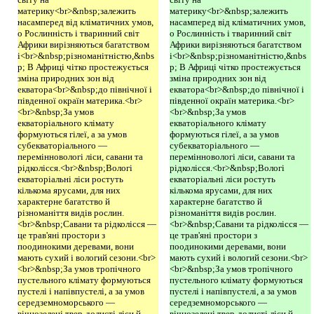
материку<br>&nbsp;залежить
материку<br>&nbsp;залежить
насамперед від кліматичних умов,
насамперед від кліматичних умов,
о Рослинність і тваринний світ
о Рослинність і тваринний світ
Африки вирізняються багатством
Африки вирізняються багатством
і<br>&nbsp;різноманітністю,&nbs
і<br>&nbsp;різноманітністю,&nbs
p; В Африці чітко простежується
p; В Африці чітко простежується
зміна природних зон від
зміна природних зон від
екватора<br>&nbsp;до північної і
екватора<br>&nbsp;до північної і
південної окраїн материка.<br>
південної окраїн материка.<br>
<br>&nbsp;За умов
<br>&nbsp;За умов
екваторіального клімату
екваторіального клімату
формуються гілеї, а за умов
формуються гілеї, а за умов
субекваторіального —
субекваторіального —
перемінновологі ліси, савани та
перемінновологі ліси, савани та
рідколісся.<br>&nbsp;Вологі
рідколісся.<br>&nbsp;Вологі
екваторіальні ліси ростуть
екваторіальні ліси ростуть
кількома ярусами, для них
кількома ярусами, для них
характерне багатство й
характерне багатство й
різноманіття видів рослин.
різноманіття видів рослин.
<br>&nbsp;Савани та рідколісся —
<br>&nbsp;Савани та рідколісся —
це трав'яні простори з
це трав'яні простори з
поодинокими деревами, вони
поодинокими деревами, вони
мають сухий і вологий сезони.<br>
мають сухий і вологий сезони.<br>
<br>&nbsp;За умов тропічного
<br>&nbsp;За умов тропічного
пустельного клімату формуються
пустельного клімату формуються
пустелі і напівпустелі, а за умов
пустелі і напівпустелі, а за умов
середземноморського —
середземноморського —
вічнозелені твер-долисті ліси й
вічнозелені твер-долисті ліси й