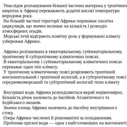
Унаслідок розташування більшої частини материка у тропічни
широтах в Африці переважають додатні високі температури
впродовж року.
На більшій частині території Африки переважає пасатна
циркуляція, що значно впливає на кількість і розподіл
атмосферних опадів.
Морські течії відіграють помітну роль у формуванні клімату
узбережжя Африки.
Африка розташована в екваторіальному, субекваторіальному,
тропічному й субтропічному кліматичних поясах.
В екваторіальному і субекваторіальному кліматичних поясах
переважає один тип клімату.
У тропічному кліматичному поясі розрізняють тропічний
континентальний і тропічний вологий, а в субтропічному пояс
середземноморський та субтропічний вологий типи клімату
Внутрішні води Африки розподіляються вкрай нерівномірно,
Більшість річок належить до басейнів Атлантичного та
Індійського океанів.
Значна площа Африки належить до басейну внутрішнього
стоку.
Озера Африки численні й різноманітні за походженням.
Проблема прісної води — одна з найголовніших на континенті