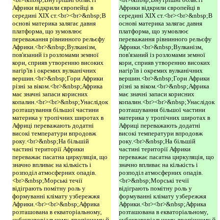
Африки відкрили європейці в
Африки відкрили європейці в
середині XIX ст.<br><br>&nbsp;В
середині XIX ст.<br><br>&nbsp;В
основі материка залягає давня
основі материка залягає давня
платформа, що зумовлює
платформа, що зумовлює
переважання рівнинного рельєфу
переважання рівнинного рельєфу
Африки.<br>&nbsp;Вулканізм,
Африки.<br>&nbsp;Вулканізм,
пов'язаний із розломами земної
пов'язаний із розломами земної
кори, сприяв утворенню високих
кори, сприяв утворенню високих
нагір'їв і окремих вулканічних
нагір'їв і окремих вулканічних
вершин.<br>&nbsp;Гори Африки
вершин.<br>&nbsp;Гори Африки
різні за віком.<br>&nbsp;Африка
різні за віком.<br>&nbsp;Африка
має значні запаси корисних
має значні запаси корисних
копалин.<br><br>&nbsp;Унаслідок
копалин.<br><br>&nbsp;Унаслідок
розташування більшої частини
розташування більшої частини
материка у тропічних широтах в
материка у тропічних широтах в
Африці переважають додатні
Африці переважають додатні
високі температури впродовж
високі температури впродовж
року.<br>&nbsp;На більшій
року.<br>&nbsp;На більшій
частині території Африки
частині території Африки
переважає пасатна циркуляція, що
переважає пасатна циркуляція, що
значно впливає на кількість і
значно впливає на кількість і
розподіл атмосферних опадів.
розподіл атмосферних опадів.
<br>&nbsp;Морські течії
<br>&nbsp;Морські течії
відіграють помітну роль у
відіграють помітну роль у
формуванні клімату узбережжя
формуванні клімату узбережжя
Африки.<br><br>&nbsp;Африка
Африки.<br><br>&nbsp;Африка
розташована в екваторіальному,
розташована в екваторіальному,
субекваторіальному, тропічному й
субекваторіальному, тропічному й