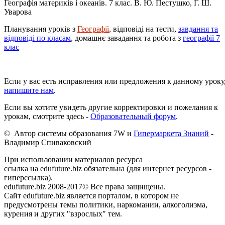
Географія материків і океанів. 7 клас. В. Ю. Пестушко, Г. Ш.
Уварова
Планування уроків з
Географії
, відповіді на тести,
завдання та
відповіді по класам
, домашнє завадання та робота з
географії 7
клас
Если у вас есть исправления или предложения к данному уроку
напишите нам
.
Если вы хотите увидеть другие корректировки и пожелания к
урокам, смотрите здесь -
Образовательный форум
.
© Автор системы образования 7W и
Гипермаркета Знаний
-
Владимир Спиваковский
При использовании материалов ресурса
ссылка на edufuture.biz обязательна (для интернет ресурсов -
гиперссылка).
edufuture.biz 2008-2017© Все права защищены.
Сайт edufuture.biz является порталом, в котором не
предусмотрены темы политики, наркомании, алкоголизма,
курения и других "взрослых" тем.