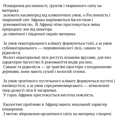
Поширення рослинності, ґрунтів і тваринного світу на
материку
залежить насамперед від кліматичних умов, о Рослинність і
тваринний світ Африки вирізняються багатством і
різноманітністю, В Африці чітко простежується зміна
природних зон від екватора
до північної і південної окраїн материка.
За умов екваторіального клімату формуються гілеї, а за умов
субекваторіального — перемінновологі ліси, савани та
рідколісся.
Вологі екваторіальні ліси ростуть кількома ярусами, для них
характерне багатство й різноманіття видів рослин.
Савани та рідколісся — це трав'яні простори з поодинокими
деревами, вони мають сухий і вологий сезони.
За умов тропічного пустельного клімату формуються пустелі і
напівпустелі, а за умов середземноморського — вічнозелені
твер-долисті ліси й чагарники.
У горах Африки простежується висотна поясність.
Екологічні проблеми в Африці мають зональний характер
поширення.
3 метою збереження органічного світу на материку створені