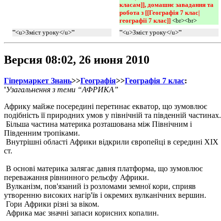
класам]], домашнє завадання та 
робота з [[Географія 7 клас|
географії 7 клас]] 
<br><br>
'''<u>Зміст уроку</u>'''
'''<u>Зміст уроку</u>'''
Версия 08:02, 26 июня 2010
Гіпермаркет Знань
>>
Географія
>>
Географія 7 клас
:
'
Узагальнення з теми “АФРИКА”
Африку майже посередині перетинає екватор, що зумовлює
подібність її природних умов у північній та південній частинах.
Більша частина материка розташована між Північним і
Південним тропіками.
Внутрішні області Африки відкрили європейці в середині XIX
ст.
В основі материка залягає давня платформа, що зумовлює
переважання рівнинного рельєфу Африки.
Вулканізм, пов'язаний із розломами земної кори, сприяв
утворенню високих нагір'їв і окремих вулканічних вершин.
Гори Африки різні за віком.
Африка має значні запаси корисних копалин.