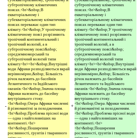
субтропічному кліматичних
субтропічному кліматичних
поясах.<br>&nbsp;В
поясах.<br>&nbsp;В
екваторіальному і
екваторіальному і
субекваторіальному кліматичних
субекваторіальному кліматичних
поясах переважає один тип
поясах переважає один тип
клімату.<br>&nbsp;У тропічному
клімату.<br>&nbsp;У тропічному
кліматичному поясі розрізняють
кліматичному поясі розрізняють
тропічний континентальний і
тропічний континентальний і
тропічний вологий, а в
тропічний вологий, а в
субтропічному поясі&nbsp;
субтропічному поясі&nbsp;
середземноморський та
середземноморський та
субтропічний вологий типи
субтропічний вологий типи
клімату<br><br>&nbsp;Внутрішні
клімату<br><br>&nbsp;Внутрішні
води Африки розподіляються вкрай
води Африки розподіляються вкрай
нерівномірно,&nbsp; Більшість
нерівномірно,&nbsp; Більшість
річок належить до басейнів
річок належить до басейнів
Атлантичного та Індійського
Атлантичного та Індійського
океанів.<br>&nbsp;Значна площа
океанів.<br>&nbsp;Значна площа
Африки належить до басейну
Африки належить до басейну
внутрішнього стоку.
внутрішнього стоку.
<br>&nbsp;Озера Африки численні
<br>&nbsp;Озера Африки численні
-
+
й різноманітні за походженням.
й різноманітні за походженням.
<br>&nbsp;Проблема прісної води
<br>&nbsp;Проблема прісної води
— одна з найголовніших на
— одна з найголовніших на
континенті.<br>
континенті.<br>
<br>&nbsp;Поширення
<br>&nbsp;Поширення
рослинності, ґрунтів і тваринного
рослинності, ґрунтів і тваринного
світу на
світу на