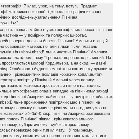
s>географія, 7 клас, урок, на тему, вступ, Предмет
афії материків і океанів”. Джерела географічних знань.
ічних досліджень,узагальнення,Північна
ywords>'''
ка розташована майже в усіх географічних поясах Північної
ша частина — у помірних та полярних широтах.
ейці вперше досягли берегів Північної Америки в кінці X
вно освоювати материк почали тільки після плавань
умба.<br><br>&nbsp;Більша частина Північної Америки
межах платформ, тому її рельєф переважно рівнинний. На
а простягаються молоді Кордильєри, а на сході — давні
nbsp;Особливості будови земної кори континенту зумовили
начних і різноманітних покладів корисних копалин.<br>
ератури повітря у Північній Америці через велику
ротяжність материка зростають з півночі на південь.
ільше атмосферних опадів випадає на північному заході
сході Північної Америки, найменше — у внутрішніх областях
nbsp;Вільне проникнення повітряних мас з півночі на
ротному напрямку спричиняє різкі зміни погодних умов на
ині материка.<br><br>&nbsp;Північна Америка розташована
них поясах Північної півкулі, крім екваторіального.
ктичному, субарктичному і субекваторіальному
ясах переважає один тип клімату, і У помірному,
 тропічному кліматичних поясах розрізняють кілька типів