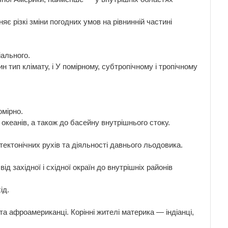
яє різкі зміни погодних умов на рівнинній частині
іального.
тип клімату, і У помірному, субтропічному і тропічному
омірно.
океанів, а також до басейну внутрішнього стоку.
ектонічних рухів та діяльності давнього льодовика.
ід західної і східної окраїн до внутрішніх районів
ід.
 афроамериканці. Корінні жителі материка — індіанці,