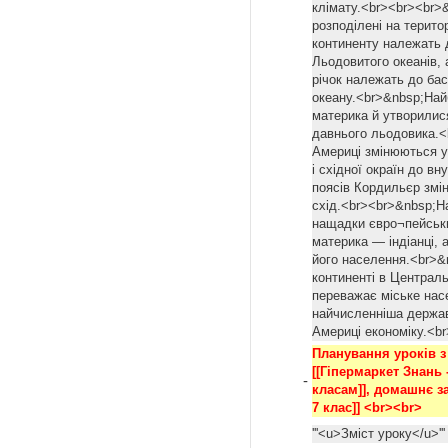
клімату.<br><br><br>&
розподілені на терито
континенту належать д
Льодовитого океанів, 
річок належать до ба
океану.<br>&nbsp;Най
материка й утворилися
давнього льодовика.<
Америці змінюються у 
і східної окраїн до в
поясів Кордильєр зміню
схід.<br><br>&nbsp;Н
нащадки євро¬пейськи
материка — індіанці, 
його населення.<br>&
континенті в Централь
переважає міське нас
найчисленніша держав
Америці економіку.<b
Планування уроків з [
[[Гіпермаркет Знань -
-
класам]], домашнє за
7 клас]] <br><br>
'''<u>Зміст уроку</u>''