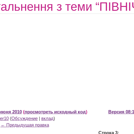
гальнення з теми “ПІВ
 июня 2010
(
просмотреть исходный код
)
Версия 08:1
er10
(
Обсуждение
|
вклад
)
← Предыдущая правка
Строка 3: