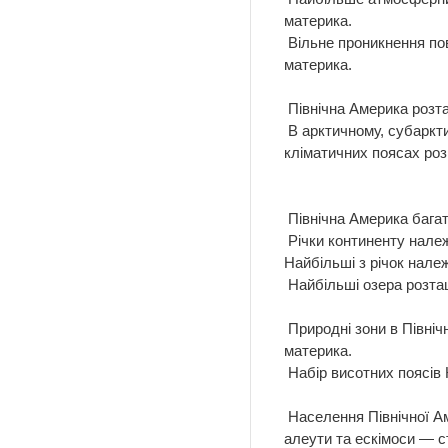
материка.
Вільне проникнення пові
материка.
Північна Америка розташ
В арктичному, субаркти
кліматичних поясах розр
Північна Америка багата
Річки континенту належ
Найбільші з річок нал
Найбільші озера розташ
Природні зони в Північн
материка.
Набір висотних поясів К
Населення Північної Ам
алеути та ескімоси — с