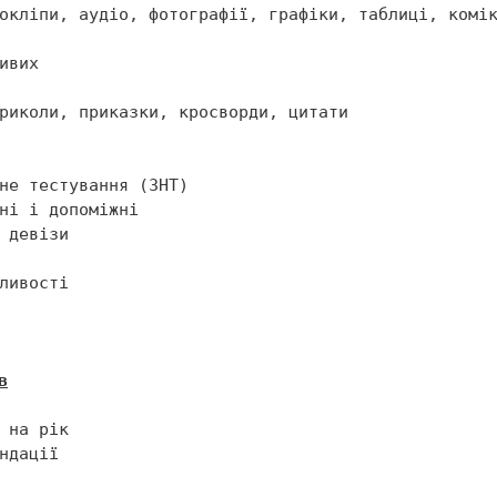
риколи, приказки, кросворди, цитати

в