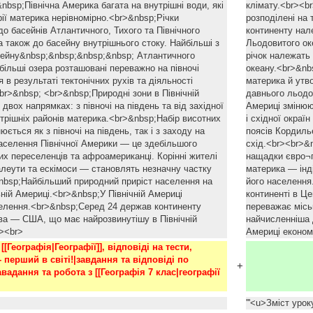
nbsp;Північна Америка багата на внутрішні води, які
клімату.<br><br
рії материка нерівномірно.<br>&nbsp;Річки
розподілені на 
о басейнів Атлантичного, Тихого та Північного
континенту нале
а також до басейну внутрішнього стоку. Найбільші з
Льодовитого оке
сейну&nbsp;&nbsp;&nbsp;&nbsp; Атлантичного
річок належать
більші озера розташовані переважно на півночі
океану.<br>&nb
 в результаті тектонічних рухів та діяльності
материка й утво
br>&nbsp; <br>&nbsp;Природні зони в Північній
давнього льодо
двох напрямках: з півночі на південь та від західної
Америці змінюют
нутрішніх районів материка.<br>&nbsp;Набір висотних
і східної окраї
ється як з півночі на південь, так і з заходу на
поясів Кордильє
аселення Північної Америки — це здебільшого
схід.<br><br>&
х переселенців та афроамериканці. Корінні жителі
нащадки євро¬п
алеути та ескімоси — становлять незначну частку
материка — інд
nbsp;Найбільший природний приріст населення на
його населення
ній Америці.<br>&nbsp;У Північній Америці
континенті в Ц
елення.<br>&nbsp;Серед 24 держав континенту
переважає місь
а — США, що має найрозвинутішу в Північній
найчисленніша 
r><br>
Америці економ
[Географія|Географії]], відповіді на тести, 
 перший в світі!|завдання та відповіді по 
+
вадання та робота з [[Географія 7 клас|географії 
'
'''<u>Зміст урок