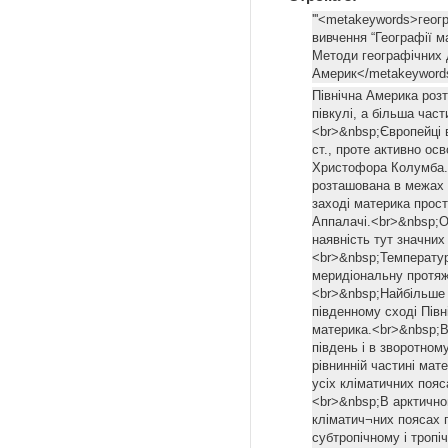
'''<metakeywords>геог
вивчення “Географії м
Методи географічних 
Америк</metakeywords
Північна Америка розт
півкулі, а більша час
<br>&nbsp;Європейці в
ст., проте активно ос
Христофора Колумба.<
розташована в межах 
заході материка прос
Аппалачі.<br>&nbsp;О
наявність тут значних
<br>&nbsp;Температури
меридіональну протяжн
<br>&nbsp;Найбільше 
південному сході Пів
материка.<br>&nbsp;Ві
південь і в зворотном
рівнинній частині ма
усіх кліматичних пояса
<br>&nbsp;В арктично
кліматич¬них поясах п
субтропічному і тропі