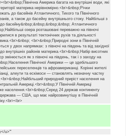
><br>&nbsp;Північна Америка багата на внутрішні води, які
території материка нерівномірно.<br>&nbsp;Річки
жать до басейнів Атлантичного, Тихого та Північного
анів, а також до басейну внутрішнього стоку. Найбільші з
 до басейну&nbsp;&nbsp;&nbsp;&nbsp; Атлантичного
sp;Найбільші озера розташовані переважно на півночі
рилися в результаті тектонічних рухів та діяльності
вика.<br>&nbsp; <br>&nbsp;Природні зони в Північній
ься у двох напрямках: з півночі на південь та від західної
н до внутрішніх районів материка.<br>&nbsp;Набір висотних
р змінюється як з півночі на південь, так і з заходу на
nbsp;Населення Північної Америки — це здебільшого
ейських переселенців та афроамериканці. Корінні жителі
іанці, алеути та ескімоси — становлять незначну частку
.<br>&nbsp;Найбільший природний приріст населення на
ентральній Америці.<br>&nbsp;У Північній Америці
ке населення.<br>&nbsp;Серед 24 держав континенту
держава — США, що має найрозвинутішу в Північній
іку.<br><br>
у</u>'''