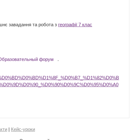
шнє завадання та робота з
географії 7 клас
Образовательный форум
.
5%D0%BD%D0%BD%D1%8F_%D0%B7_%D1%82%D0%B
%D0%9D%D0%90_%D0%90%D0%9C%D0%95%D0%A0
кти
|
Кейс-уроки