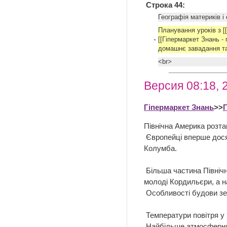
Строка 44:
Географія материків і
Планування уроків з [[
-
[[Гіпермаркет Знань - 
домашнє завадання та 
<br>
Версия 08:18, 
Гіпермаркет Знань
>>
Північна Америка розта
Європейці вперше досяг
Колумба.
Більша частина Північн
молоді Кордильєри, а н
Особливості будови зем
Температури повітря у 
Найбільше атмосферних 