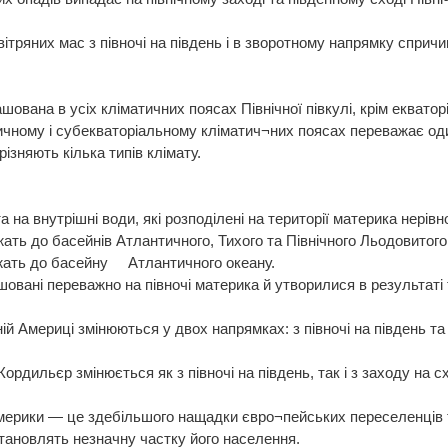
тряних мас з півночі на південь і в зворотному напрямку спричин
ована в усіх кліматичних поясах Північної півкулі, крім екватор
чному і субекваторіальному кліматич¬них поясах переважає один 
ізняють кілька типів клімату.
 на внутрішні води, які розподілені на території материка нерівн
ать до басейнів Атлантичного, Тихого та Північного Льодовитого 
ежать до басейну Атлантичного океану.
овані переважно на півночі материка й утворилися в результаті т
ій Америці змінюються у двох напрямках: з півночі на південь та в
ордильєр змінюється як з півночі на південь, так і з заходу на сх
ерики — це здебільшого нащадки євро¬пейських переселенців та
тановлять незначну частку його населення.