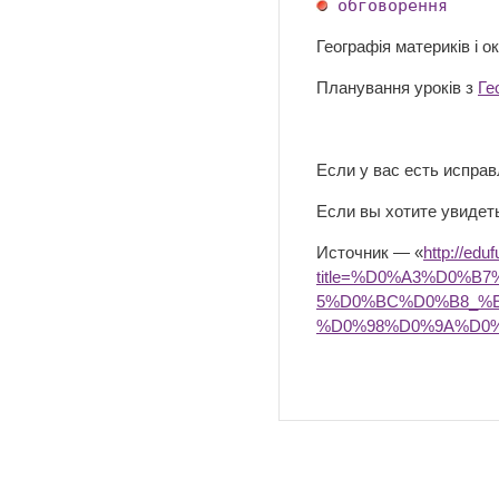
обговорення
Географія материків і о
Планування уроків з
Ге
Если у вас есть испра
Если вы хотите увидеть
Источник — «
http://edu
title=%D0%A3%D0%
5%D0%BC%D0%B8_%
%D0%98%D0%9A%D0