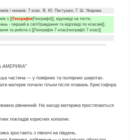
иків і океанів. 7 клас. В. Ю. Пестушко, Г. Ш. Уварова
ів з [[
Географія
|Географії]], відповіді на тести,
нань - перший в світі!|завдання та відповіді по класам]],
ня та робота з [[Географія 7 клас|географії 7 клас]]
НА АМЕРИКА”
ільша частина — у помірних та полярних широтах.
ювати материк почали тільки після плавань Христофора
важно рівнинний. На заході материка простягаються
тних покладів корисних копалин.
ика зростають з півночі на південь.
ічної Америки, найменше — у внутрішніх областях