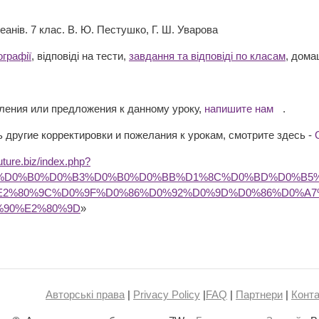
кеанів. 7 клас. В. Ю. Пестушко, Г. Ш. Уварова
ографії
, відповіді на тести,
завдання та відповіді по класам
, дома
вления или предложения к данному уроку,
напишите нам
.
 другие корректировки и пожелания к урокам, смотрите здесь -
future.biz/index.php?
B7%D0%B0%D0%B3%D0%B0%D0%BB%D1%8C%D0%BD%D0%B
E2%80%9C%D0%9F%D0%86%D0%92%D0%9D%D0%86%D0%A7
%90%E2%80%9D
»
Авторські права
|
Privacy Policy
|
FAQ
|
Партнери
|
Конта