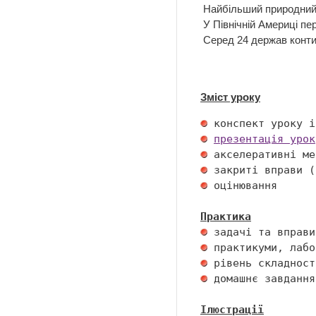
Найбільший природний п
У Північній Америці пе
Серед 24 держав конти
Зміст уроку
презентація урок
 оцінювання 

Практика
 домашнє завдання 
Ілюстрації