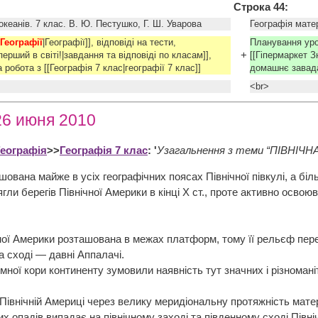
Строка 44:
 океанів. 7 клас. В. Ю. Пестушко, Г. Ш. Уварова
Географія матер
Географії
|Географії]], відповіді на тести,
Планування урок
+
перший в світі!|завдання та відповіді по класам]],
[[Гіпермаркет З
робота з [[Географія 7 клас|географії 7 клас]]
домашнє завадан
<br>
26 июня 2010
Географія
>>
Географія 7 клас
: '
Узагальнення з теми “ПІВНІЧ
шована майже в усіх географічних поясах Північної півкулі, а б
ли берегів Північної Америки в кінці X ст., проте активно осво
ої Америки розташована в межах платформ, тому її рельєф пере
а сході — давні Аппалачі.
ної кори континенту зумовили наявність тут значних і різномані
Північній Америці через велику меридіональну протяжність матер
опадів випадає на північному заході та південному сході Півн