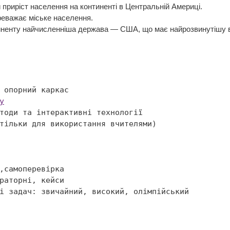
риріст населення на континенті в Центральній Америці.
реважає міське населення.
ненту найчисленніша держава — США, що має найрозвинутішу в П
у

