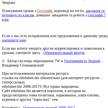
Уварова
Планування уроків з
Географії
, відповіді на тести,
завдання та
відповіді по класам
, домашнє завадання та робота з
географії 7
клас
Если у вас есть исправления или предложения к данному уроку
напишите нам
.
Если вы хотите увидеть другие корректировки и пожелания к
урокам, смотрите здесь -
Образовательный форум
.
© Автор системы образования 7W и
Гипермаркета Знаний
-
Владимир Спиваковский
При использовании материалов ресурса
ссылка на edufuture.biz обязательна (для интернет ресурсов -
гиперссылка).
edufuture.biz 2008-2017© Все права защищены.
Сайт edufuture.biz является порталом, в котором не
предусмотрены темы политики, наркомании, алкоголизма,
курения и других "взрослых" тем.
Разработка -
Гипермаркет знаний 2008-2017