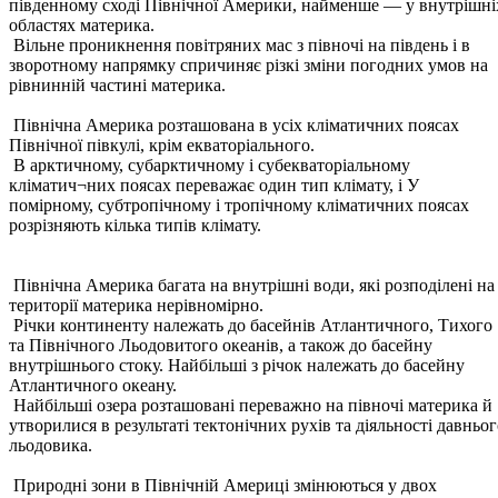
південному сході Північної Америки, найменше — у внутрішні
областях материка.
Вільне проникнення повітряних мас з півночі на південь і в
зворотному напрямку спричиняє різкі зміни погодних умов на
рівнинній частині материка.
Північна Америка розташована в усіх кліматичних поясах
Північної півкулі, крім екваторіального.
В арктичному, субарктичному і субекваторіальному
кліматич¬них поясах переважає один тип клімату, і У
помірному, субтропічному і тропічному кліматичних поясах
розрізняють кілька типів клімату.
Північна Америка багата на внутрішні води, які розподілені на
території материка нерівномірно.
Річки континенту належать до басейнів Атлантичного, Тихого
та Північного Льодовитого океанів, а також до басейну
внутрішнього стоку. Найбільші з річок належать до басейну
Атлантичного океану.
Найбільші озера розташовані переважно на півночі материка й
утворилися в результаті тектонічних рухів та діяльності давньо
льодовика.
Природні зони в Північній Америці змінюються у двох