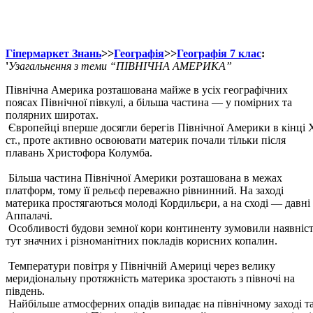
Гіпермаркет Знань
>>
Географія
>>
Географія 7 клас
:
'
Узагальнення з теми “ПІВНІЧНА АМЕРИКА”
Північна Америка розташована майже в усіх географічних
поясах Північної півкулі, а більша частина — у помірних та
полярних широтах.
Європейці вперше досягли берегів Північної Америки в кінці 
ст., проте активно освоювати материк почали тільки після
плавань Христофора Колумба.
Більша частина Північної Америки розташована в межах
платформ, тому її рельєф переважно рівнинний. На заході
материка простягаються молоді Кордильєри, а на сході — давні
Аппалачі.
Особливості будови земної кори континенту зумовили наявніс
тут значних і різноманітних покладів корисних копалин.
Температури повітря у Північній Америці через велику
меридіональну протяжність материка зростають з півночі на
південь.
Найбільше атмосферних опадів випадає на північному заході т