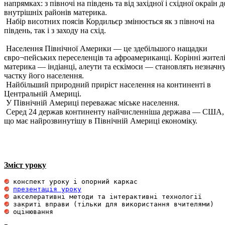
напрямках: з півночі на південь та від західної і східної окраїн д
внутрішніх районів материка.
Набір висотних поясів Кордильєр змінюється як з півночі на
південь, так і з заходу на схід.
Населення Північної Америки — це здебільшого нащадки
євро¬пейських переселенців та афроамериканці. Корінні жител
материка — індіанці, алеути та ескімоси — становлять незначн
частку його населення.
Найбільший природний приріст населення на континенті в
Центральній Америці.
У Північній Америці переважає міське населення.
Серед 24 держав континенту найчисленніша держава — США,
що має найрозвинутішу в Північній Америці економіку.
Зміст уроку
презентація уроку
 оцінювання 
