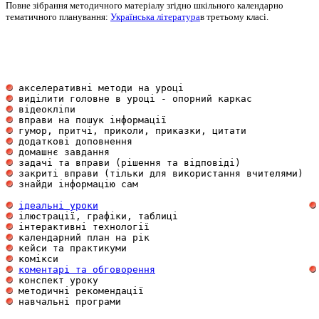
Повне зібрання методичного матеріалу згідно шкільного календарно
тематичного планування:
Українська література
в третьому класі.
 акселеративні методи на уроці                       
 виділити головне в уроці - опорний каркас           
 відеокліпи                                          
 вправи на пошук інформації                          
 гумор, притчі, приколи, приказки, цитати            
 додаткові доповнення                                
 домашнє завдання                                    
 задачі та вправи (рішення та відповіді)             
 закриті вправи (тільки для використання вчителями)  
 знайди інформацію сам                               
ідеальні уроки
 ілюстрації, графіки, таблиці                        
 інтерактивні технології                             
 календарний план на рік                             
 кейси та практикуми                                 
 комікси                                             
коментарі та обговорення
 конспект уроку                                      
 методичні рекомендації                              
 навчальні програми                                  