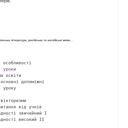
перів.
раїнська література, російська та англійські мови…
і уроки
дності високий ІІ 
