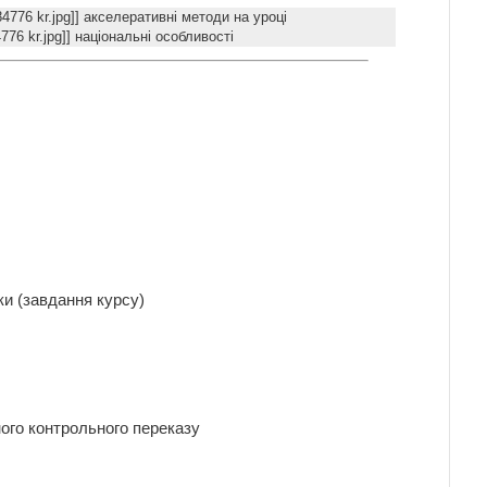
084776 kr.jpg]] акселеративні методи на уроці
776 kr.jpg]] національні особливості
ки (завдання курсу)
ного контрольного переказу