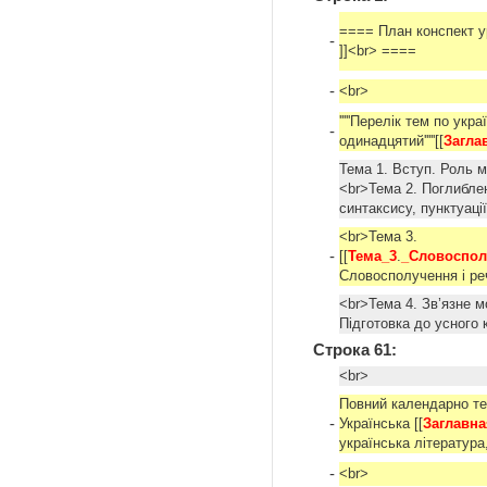
==== План конспект ур
-
]]<br> ====
-
<br>
'''''Перелік тем по укра
-
одинадцятий'''''[[
Загла
Тема 1. Вступ. Роль м
<br>Тема 2. Поглибле
синтаксису, пунктуаці
<br>Тема 3.
-
[[
Тема_3
.
_Словоспол
Словосполучення і реч
<br>Тема 4. Зв’язне м
Підготовка до усного
Строка 61:
<br>
Повний календарно те
-
Українська [[
Заглавна
українська література
-
<br>