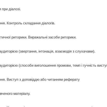
 при діалозі.
ння. Контроль складання діалогів.
тичної риторики. Виражальні засоби риторики.
удиторією (звертання, інтонація, взаємодія з слухачами).
удиторією (способи виголошення промови, темп і гучність виступ
ння. Виступ з доповіддю або читанням реферату
вченого матеріалу.