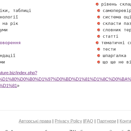
іки, таблиці                         
нології                              
 на рік                              
уми                                  
                                     
оворення
                                     
ндації                               
ми                                   
future.biz/index.php?
BA%D1%80%D0%B0%D1%97%D0%BD%D1%81%D1%8C%D0%BA
%D1%81
»
Авторські права
|
Privacy Policy
|
FAQ
|
Партнери
|
Конта