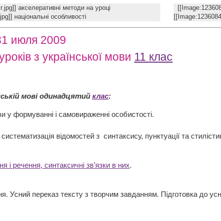
6 kr.jpg]] акселеративні методи на уроці
[[Image:1236
jpg]] національні особливості
[[Image:1236084
31 июля 2009
уроків з української мови
11 клас
нській мові одинадцятий
клас
:
ви у формуванні і самовираженні особистості.
 систематизація відомостей з синтаксису, пунктуації та стилісти
 і речення, синтаксичні зв’язки в них
.
ня. Усний переказ тексту з творчим завданням. Підготовка до ус