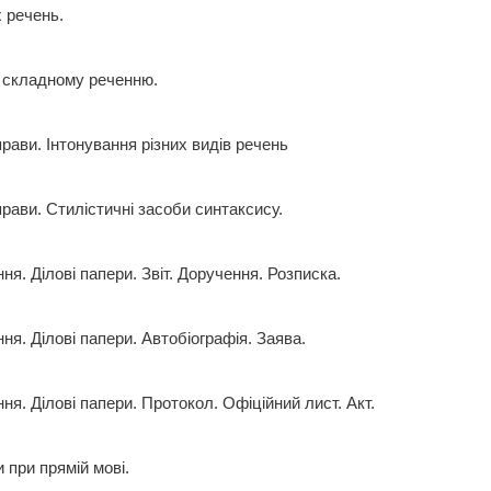
 речень.
у складному реченню.
рави. Інтонування різних видів речень
прави. Стилістичні засоби синтаксису.
ня. Ділові папери. Звіт. Доручення. Розписка.
ня. Ділові папери. Автобіографія. Заява.
ня. Ділові папери. Протокол. Офіційний лист. Акт.
и при прямій мові.