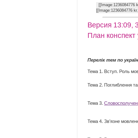
[[Image:123608477
[[Image:1236084776 kr.
Версия 13:09, 
План конспект 
Перелік тем по украї
Тема 1. Вступ. Роль мо
Тема 2. Поглиблення та
Тема 3.
Словосполучення
Тема 4. Зв’язне мовлен