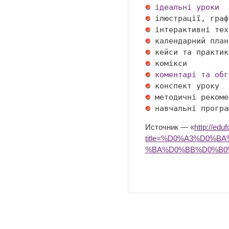
ідеальні уроки
 ілюстрації, граф
 інтерактивні тех
 календарний план
 кейси та практик
 комікси         
коментарі та обг
 конспект уроку  
 методичні рекоме
 навчальні програ
Источник — «
http://edu
title=%D0%A3%D0%
%BA%D0%BB%D0%B0