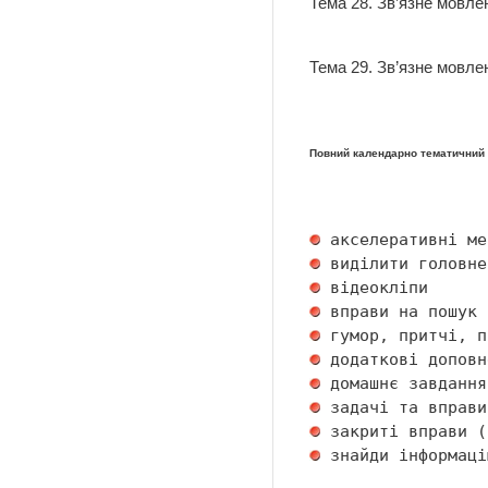
Тема 28. Зв’язне мовле
Тема 29. Зв’язне мовлен
Повний календарно тематичний п
 акселеративні ме
 виділити головне
 відеокліпи      
 вправи на пошук 
 гумор, притчі, п
 додаткові доповн
 домашнє завдання
 задачі та вправи
 закриті вправи (
 знайди інформаці