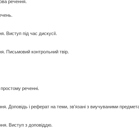
ова речення.
ечень.
я. Виступ під час дискусії.
ня. Письмовий контрольний твір.
 простому реченні.
ння. Доповідь і реферат на теми, зв’язані з виучуваними предмет
ння. Виступ з доповіддю.