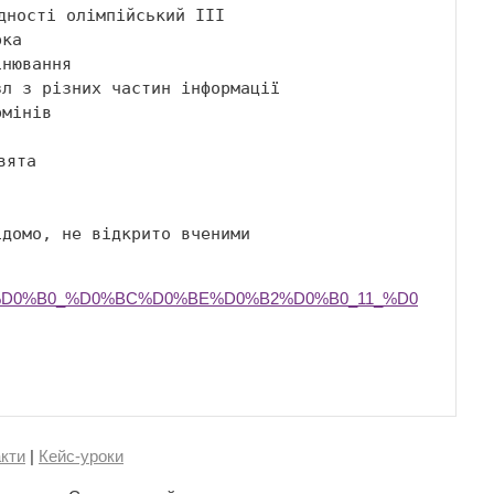
%D0%B0_%D0%BC%D0%BE%D0%B2%D0%B0_11_%D0
кти
|
Кейс-уроки