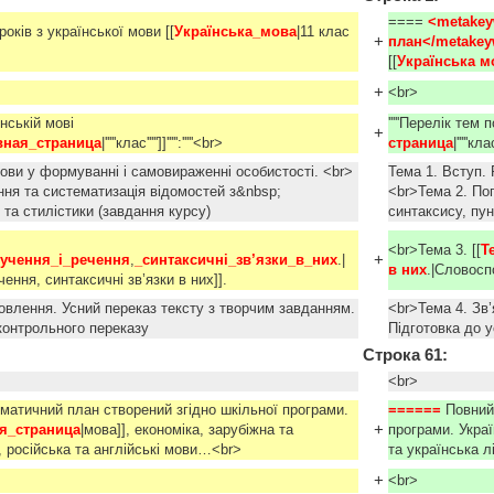
====
<metakey
оків з української мови [[
Українська_мова
|11 клас
+
план</metakey
[[
Українська м
+
<br>
їнській мові
'''''Перелік тем
+
вная_страница
|'''''клас''''']]''''':'''''<br>
страница
|'''''клас
ови у формуванні і самовираженні особистості. <br>
Тема 1. Вступ.
ння та систематизація відомостей з&nbsp;
<br>Тема 2. По
ї та стилістики (завдання курсу)
синтаксису, пун
<br>Тема 3. [[
Т
+
учення_і_речення
,
_синтаксичні_зв’язки_в_них
.|
в них
.|Словосп
ення, синтаксичні зв’язки в них]].
овлення. Усний переказ тексту з творчим завданням.
<br>Тема 4. Зв
 контрольного переказу
Підготовка до 
Строка 61:
<br>
матичний план створений згідно шкільної програми.
====== 
Повний
+
я_страница
|мова]], економіка, зарубіжна та
програми. Украї
, російська та англійські мови…<br>
та українська л
+
<br>