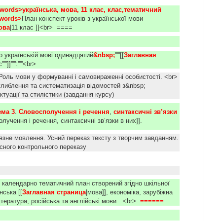
words>українська, мова, 11 клас, клас,тематичний 
words>
План конспект уроків з української мови
ова
|11 клас ]]<br>
====
 по українській мові одинадцятий
&nbsp;
'''''[[
Заглавная 
''''']]''''':'''''<br>
 Роль мови у формуванні і самовираженні особистості. <br>
глиблення та систематизація відомостей з&nbsp;
ктуації та стилістики (завдання курсу)
ема 3
.
Словосполучення і речення
,
синтаксичні зв’язки 
олучення і речення, синтаксичні зв’язки в них]].
’язне мовлення. Усний переказ тексту з творчим завданням.
усного контрольного переказу
 календарно тематичний план створений згідно шкільної
нська [[
Заглавная страница
|мова]], економіка, зарубіжна
ітература, російська та англійські мови…<br>
 ======