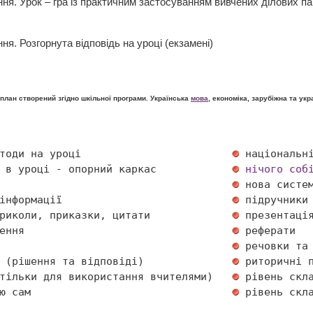
ння. Урок – гра із практичним застосуванням вивчених ділових па
ня. Розгорнута відповідь на уроці (екзамені)
лан створений згідно шкільної програми. Українська
мова
, економіка, зарубіжна та ук
тоди на уроці                        
 в уроці - опорний каркас            
нічого соб
                                     
інформації                           
риколи, приказки, цитати             
ення                                 
                                     
 (рішення та відповіді)              
тільки для використання вчителями)   
ю сам                                
 рівень скла