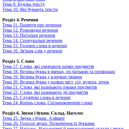
Тема 9. Будова тексту
Тема 10. Які бувають тексти
Розділ 4. Речення
Тема 11. Поняття про речення
Тема 12. Розповідні речення
Тема 13. Питальні речення
Тема 14. Спонукальні речення
Тема 15. Головні слова в реченні
Тема 16. Зв'язок слів у реченні
Розділ 5. Слово
Тема 17. Слова, які означають назви предметів
Тема 18. Велика буква в іменах, по батькові та прізвищах
Тема 19. Велика буква у кличках тварин
Тема 20. Велика буква у назвах міст, сіл, вулиць, річок
Тема 21. Слова, які називають ознаки предметів
Тема 22. Слова, які називають дії предметів
Тема 23. Службові слова в реченні
Тема 24. Корінь слова. Спільнокореневі слова
Розділ 6. Звуки і букви. Склад. Наголос
Тема 25. Звуки і букви. Алфавіт
Тема 26. Голосні звуки. Позначення їх буквами
Тема 27. Наголос. Наголошені й ненаголошені склади і звуки