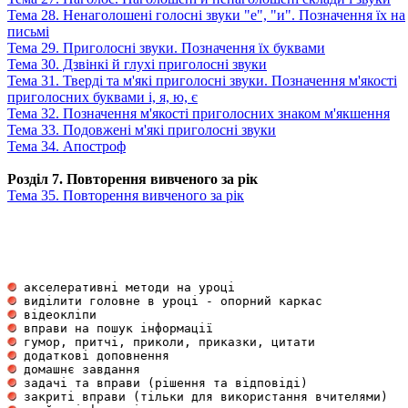
Тема 28. Ненаголошені голосні звуки "е", "и". Позначення їх на
письмі
Тема 29. Приголосні звуки. Позначення їх буквами
Тема 30. Дзвінкі й глухі приголосні звуки
Тема 31. Тверді та м'які приголосні звуки. Позначення м'якості
приголосних буквами і, я, ю, є
Тема 32. Позначення м'якості приголосних знаком м'якшення
Тема 33. Подовжені м'які приголосні звуки
Тема 34. Апостроф
Розділ 7. Повторення вивченого за рік
Тема 35. Повторення вивченого за рік
 акселеративні методи на уроці                       
 виділити головне в уроці - опорний каркас           
 відеокліпи                                          
 вправи на пошук інформації                          
 гумор, притчі, приколи, приказки, цитати            
 додаткові доповнення                                
 домашнє завдання                                    
 задачі та вправи (рішення та відповіді)             
 закриті вправи (тільки для використання вчителями)  