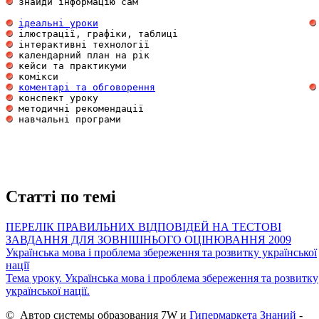
 знайди інформацію сам                               
ідеальні уроки
 ілюстрації, графіки, таблиці                        
 інтерактивні технології                             
 календарний план на рік                             
 кейси та практикуми                                 
 комікси                                             
коментарі та обговорення
 конспект уроку                                      
 методичні рекомендації                              
 навчальні програми                                  
Статті по темі
ПЕРЕЛІК ПРАВИЛЬНИХ ВІДПОВІДЕЙ НА ТЕСТОВІ
ЗАВДАННЯ ДЛЯ ЗОВНІШНЬОГО ОЦІНЮВАННЯ 2009
Українська мова і проблема збереження та розвитку української
нації
Тема уроку. Українська мова і проблема збереження та розвитку
української нації.
© Автор системы образования 7W и
Гипермаркета Знаний
-