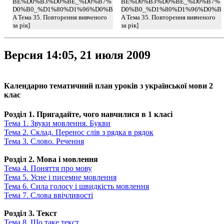
BE%D0%B3%D0%BE_%D0%B7%
BE%D0%B3%D0%BE_%D0%B7%
D0%B0_%D1%80%D1%96%D0%B
D0%B0_%D1%80%D1%96%D0%B
A Тема 35. Повторення вивченого
A Тема 35. Повторення вивченого
за рік]
за рік]
Версия 14:05, 21 июля 2009
Календарно тематичний план уроків з української мови 2
клас
Розділ 1. Пригадайте, чого навчилися в 1 класі
Тема 1. Звуки мовлення. Букви
Тема 2. Склад. Перенос слів з рядка в рядок
Тема 3. Слово. Речення
Розділ 2. Мова і мовлення
Тема 4. Поняття про мову
Тема 5. Усне і писемне мовлення
Тема 6. Сила голосу і швидкість мовлення
Тема 7. Слова ввічливості
Розділ 3. Текст
Тема 8. Що таке текст