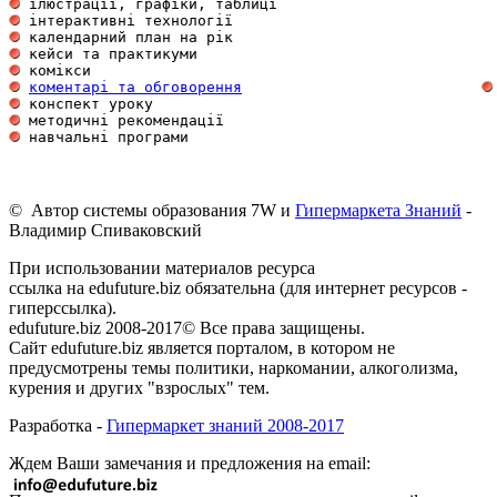
 ілюстрації, графіки, таблиці                        
 інтерактивні технології                             
 календарний план на рік                             
 кейси та практикуми                                 
 комікси                                             
коментарі та обговорення
 конспект уроку                                      
 методичні рекомендації                              
 навчальні програми                                  
© Автор системы образования 7W и
Гипермаркета Знаний
-
Владимир Спиваковский
При использовании материалов ресурса
ссылка на edufuture.biz обязательна (для интернет ресурсов -
гиперссылка).
edufuture.biz 2008-2017© Все права защищены.
Сайт edufuture.biz является порталом, в котором не
предусмотрены темы политики, наркомании, алкоголизма,
курения и других "взрослых" тем.
Разработка -
Гипермаркет знаний 2008-2017
Ждем Ваши замечания и предложения на email: