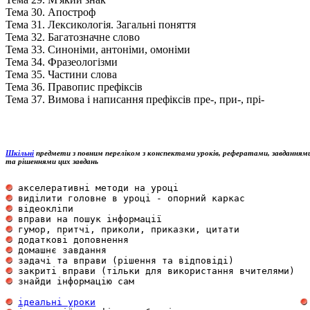
Тема 30. Апостроф
Тема 31. Лексикологія. Загальні поняття
Тема 32. Багатозначне слово
Тема 33. Синоніми, антоніми, омоніми
Тема 34. Фразеологізми
Тема 35. Частини слова
Тема 36. Правопис префіксів
Тема 37. Вимова і написання префіксів пре-, при-, прі-
Шкільні
предмети з повним переліком з конспектами уроків, рефератами, завданням
та рішеннями цих завдань
 акселеративні методи на уроці                       
 виділити головне в уроці - опорний каркас           
 відеокліпи                                          
 вправи на пошук інформації                          
 гумор, притчі, приколи, приказки, цитати            
 додаткові доповнення                                
 домашнє завдання                                    
 задачі та вправи (рішення та відповіді)             
 закриті вправи (тільки для використання вчителями)  
 знайди інформацію сам                               
ідеальні уроки