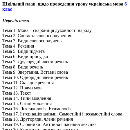
Шкільний план, щодо проведення уроку українська мова
6
клас
Перелік тем:
Тема 1. Мова – скарбниця духовності народу
Тема 2. Слово та словосполучення
Тема 3. Види словосполучень
Тема 4. Речення
Тема 5. Види підмета
Тема 6. Види присудка
Тема 7. Другорядні члени речень
Тема 8. Види речень
Тема 9. Звертання. Вставні слова
Тема 10. Однорідні члени речень
Тема 11. Складне речення
Тема 12. Пряма мова
Тема 13. Текст
Тема 14. Типи мовлення
Тема 15. Стилі мовлення
Тема 16. Лексикологія. Етимологія
Тема 17. Інтернаціоналізми. Самостійні і несамостійні слова
Тема 18. Другорядні члени речення
Тема 19. Словники. Активна і пасивна лексика
Тема 20. Книжна та розмовна лексика