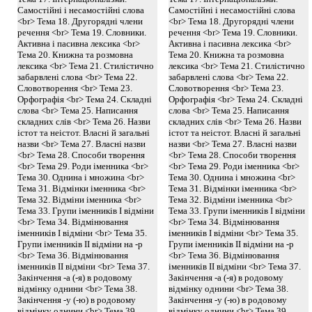
Самостійні і несамостійні слова
Самостійні і несамостійні слова
<br> Тема 18. Другорядні члени
<br> Тема 18. Другорядні члени
речення <br> Тема 19. Словники.
речення <br> Тема 19. Словники.
Активна і пасивна лексика <br>
Активна і пасивна лексика <br>
Тема 20. Книжна та розмовна
Тема 20. Книжна та розмовна
лексика <br> Тема 21. Стилістично
лексика <br> Тема 21. Стилістично
забарвлені слова <br> Тема 22.
забарвлені слова <br> Тема 22.
Словотворення <br> Тема 23.
Словотворення <br> Тема 23.
Орфографія <br> Тема 24. Складні
Орфографія <br> Тема 24. Складні
слова <br> Тема 25. Написання
слова <br> Тема 25. Написання
складних слів <br> Тема 26. Назви
складних слів <br> Тема 26. Назви
істот та неістот. Власні й загальні
істот та неістот. Власні й загальні
назви <br> Тема 27. Власні назви
назви <br> Тема 27. Власні назви
<br> Тема 28. Способи творення
<br> Тема 28. Способи творення
<br> Тема 29. Роди іменника <br>
<br> Тема 29. Роди іменника <br>
Тема 30. Однина і множина <br>
Тема 30. Однина і множина <br>
Тема 31. Відмінки іменника <br>
Тема 31. Відмінки іменника <br>
Тема 32. Відміни іменника <br>
Тема 32. Відміни іменника <br>
Тема 33. Групи іменників І відміни
Тема 33. Групи іменників І відміни
<br> Тема 34. Відмінювання
<br> Тема 34. Відмінювання
іменників І відміни <br> Тема 35.
іменників І відміни <br> Тема 35.
Групи іменників II відміни на -р
Групи іменників II відміни на -р
<br> Тема 36. Відмінювання
<br> Тема 36. Відмінювання
іменників II відміни <br> Тема 37.
іменників II відміни <br> Тема 37.
Закінчення -а (-я) в родовому
Закінчення -а (-я) в родовому
відмінку однини <br> Тема 38.
відмінку однини <br> Тема 38.
Закінчення -у (-ю) в родовому
Закінчення -у (-ю) в родовому
відмінку однини <br> Тема 39.
відмінку однини <br> Тема 39.