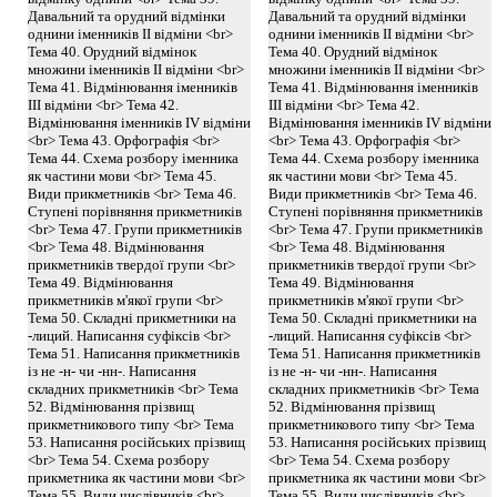
Давальний та орудний відмінки
Давальний та орудний відмінки
однини іменників II відміни <br>
однини іменників II відміни <br>
Тема 40. Орудний відмінок
Тема 40. Орудний відмінок
множини іменників II відміни <br>
множини іменників II відміни <br>
Тема 41. Відмінювання іменників
Тема 41. Відмінювання іменників
III відміни <br> Тема 42.
III відміни <br> Тема 42.
Відмінювання іменників IV відміни
Відмінювання іменників IV відміни
<br> Тема 43. Орфографія <br>
<br> Тема 43. Орфографія <br>
Тема 44. Схема розбору іменника
Тема 44. Схема розбору іменника
як частини мови <br> Тема 45.
як частини мови <br> Тема 45.
Види прикметників <br> Тема 46.
Види прикметників <br> Тема 46.
Ступені порівняння прикметників
Ступені порівняння прикметників
<br> Тема 47. Групи прикметників
<br> Тема 47. Групи прикметників
<br> Тема 48. Відмінювання
<br> Тема 48. Відмінювання
прикметників твердої групи <br>
прикметників твердої групи <br>
Тема 49. Відмінювання
Тема 49. Відмінювання
прикметників м'якої групи <br>
прикметників м'якої групи <br>
Тема 50. Складні прикметники на
Тема 50. Складні прикметники на
-лиций. Написання суфіксів <br>
-лиций. Написання суфіксів <br>
Тема 51. Написання прикметників
Тема 51. Написання прикметників
із не -н- чи -нн-. Написання
із не -н- чи -нн-. Написання
складних прикметників <br> Тема
складних прикметників <br> Тема
52. Відмінювання прізвищ
52. Відмінювання прізвищ
прикметникового типу <br> Тема
прикметникового типу <br> Тема
53. Написання російських прізвищ
53. Написання російських прізвищ
<br> Тема 54. Схема розбору
<br> Тема 54. Схема розбору
прикметника як частини мови <br>
прикметника як частини мови <br>
Тема 55. Види числівників <br>
Тема 55. Види числівників <br>