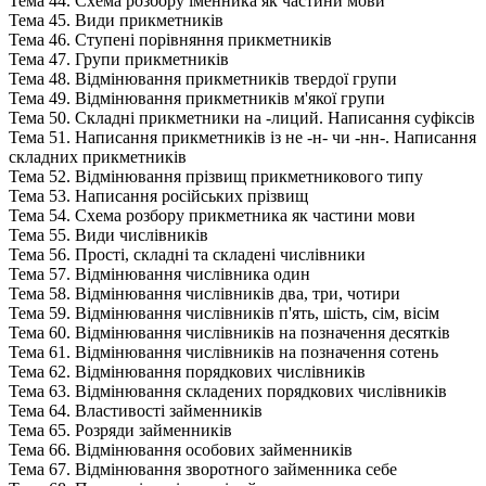
Тема 44. Схема розбору іменника як частини мови
Тема 45. Види прикметників
Тема 46. Ступені порівняння прикметників
Тема 47. Групи прикметників
Тема 48. Відмінювання прикметників твердої групи
Тема 49. Відмінювання прикметників м'якої групи
Тема 50. Складні прикметники на -лиций. Написання суфіксів
Тема 51. Написання прикметників із не -н- чи -нн-. Написання
складних прикметників
Тема 52. Відмінювання прізвищ прикметникового типу
Тема 53. Написання російських прізвищ
Тема 54. Схема розбору прикметника як частини мови
Тема 55. Види числівників
Тема 56. Прості, складні та складені числівники
Тема 57. Відмінювання числівника один
Тема 58. Відмінювання числівників два, три, чотири
Тема 59. Відмінювання числівників п'ять, шість, сім, вісім
Тема 60. Відмінювання числівників на позначення десятків
Тема 61. Відмінювання числівників на позначення сотень
Тема 62. Відмінювання порядкових числівників
Тема 63. Відмінювання складених порядкових числівників
Тема 64. Властивості займенників
Тема 65. Розряди займенників
Тема 66. Відмінювання особових займенників
Тема 67. Відмінювання зворотного займенника себе