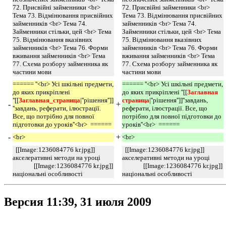
72. Присвійні займенники <br>
72. Присвійні займенники <br>
Тема 73. Відмінювання присвійних
Тема 73. Відмінювання присвійних
займенників <br> Тема 74.
займенників <br> Тема 74.
Займенники стільки, цей <br> Тема
Займенники стільки, цей <br> Тема
75. Відмінювання вказівних
75. Відмінювання вказівних
займенників <br> Тема 76. Форми
займенників <br> Тема 76. Форми
вживання займенників <br> Тема
вживання займенників <br> Тема
77. Схема розбору займенника як
77. Схема розбору займенника як
частини мови
частини мови
====== ''<br> Усі шкільні предмети,
====== ''<br> Усі шкільні предмети,
до яких прикріплені
до яких прикріплені ''[[
Заглавная 
''[[
Заглавная_страница
|''рішення'']]
страница
|''рішення'']]''завдань,
-
+
''завдань, реферати, ілюстрації.
реферати, ілюстрації. Все, що
Все, що потрібно для повної
потрібно для повної підготовки до
підготовки до уроків''<br> ======
уроків''<br> ======
-
+
<br>
<br>
[[Image:1236084776 kr.jpg]]
[[Image:1236084776 kr.jpg]]
акселеративні методи на уроці
акселеративні методи на уроці
[[Image:1236084776 kr.jpg]]
[[Image:1236084776 kr.jpg]]
національні особливості
національні особливості
Версия 11:39, 31 июля 2009