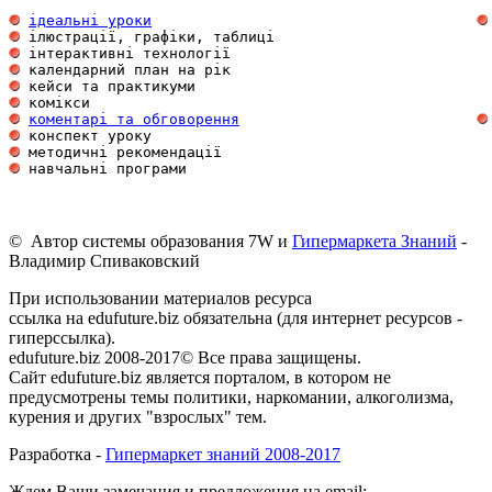
ідеальні уроки
 ілюстрації, графіки, таблиці                        
 інтерактивні технології                             
 календарний план на рік                             
 кейси та практикуми                                 
 комікси                                             
коментарі та обговорення
 конспект уроку                                      
 методичні рекомендації                              
 навчальні програми                                  
© Автор системы образования 7W и
Гипермаркета Знаний
-
Владимир Спиваковский
При использовании материалов ресурса
ссылка на edufuture.biz обязательна (для интернет ресурсов -
гиперссылка).
edufuture.biz 2008-2017© Все права защищены.
Сайт edufuture.biz является порталом, в котором не
предусмотрены темы политики, наркомании, алкоголизма,
курения и других "взрослых" тем.
Разработка -
Гипермаркет знаний 2008-2017
Ждем Ваши замечания и предложения на email: