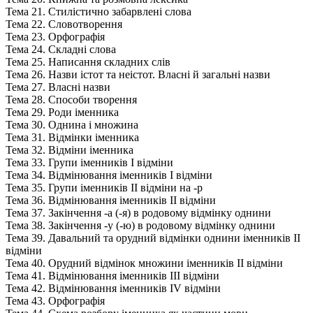
Тема 21. Стилістично забарвлені слова
Тема 22. Словотворення
Тема 23. Орфографія
Тема 24. Складні слова
Тема 25. Написання складних слів
Тема 26. Назви істот та неістот. Власні й загальні назви
Тема 27. Власні назви
Тема 28. Способи творення
Тема 29. Роди іменника
Тема 30. Однина і множина
Тема 31. Відмінки іменника
Тема 32. Відміни іменника
Тема 33. Групи іменників І відміни
Тема 34. Відмінювання іменників І відміни
Тема 35. Групи іменників II відміни на -р
Тема 36. Відмінювання іменників II відміни
Тема 37. Закінчення -а (-я) в родовому відмінку однини
Тема 38. Закінчення -у (-ю) в родовому відмінку однини
Тема 39. Давальний та орудний відмінки однини іменників II
відміни
Тема 40. Орудний відмінок множини іменників II відміни
Тема 41. Відмінювання іменників III відміни
Тема 42. Відмінювання іменників IV відміни
Тема 43. Орфографія