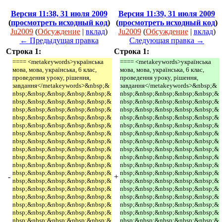
Версия 11:38, 31 июля 2009
Версия 11:39, 31 июля 2009
(
просмотреть исходный код
)
(
просмотреть исходный код
)
Ju2009
(
Обсуждение
|
вклад
)
Ju2009
(
Обсуждение
|
вклад
)
← Предыдущая правка
Следующая правка →
Строка 1:
Строка 1:
==== <metakeywords>українська
==== <metakeywords>українська
мова, мова, українська, 6 клас,
мова, мова, українська, 6 клас,
проведення уроку, рішення,
проведення уроку, рішення,
завдання</metakeywords>&nbsp;&
завдання</metakeywords>&nbsp;&
nbsp;&nbsp;&nbsp;&nbsp;&nbsp;&
nbsp;&nbsp;&nbsp;&nbsp;&nbsp;&
nbsp;&nbsp;&nbsp;&nbsp;&nbsp;&
nbsp;&nbsp;&nbsp;&nbsp;&nbsp;&
nbsp;&nbsp;&nbsp;&nbsp;&nbsp;&
nbsp;&nbsp;&nbsp;&nbsp;&nbsp;&
nbsp;&nbsp;&nbsp;&nbsp;&nbsp;&
nbsp;&nbsp;&nbsp;&nbsp;&nbsp;&
nbsp;&nbsp;&nbsp;&nbsp;&nbsp;&
nbsp;&nbsp;&nbsp;&nbsp;&nbsp;&
nbsp;&nbsp;&nbsp;&nbsp;&nbsp;&
nbsp;&nbsp;&nbsp;&nbsp;&nbsp;&
nbsp;&nbsp;&nbsp;&nbsp;&nbsp;&
nbsp;&nbsp;&nbsp;&nbsp;&nbsp;&
nbsp;&nbsp;&nbsp;&nbsp;&nbsp;&
nbsp;&nbsp;&nbsp;&nbsp;&nbsp;&
nbsp;&nbsp;&nbsp;&nbsp;&nbsp;&
nbsp;&nbsp;&nbsp;&nbsp;&nbsp;&
nbsp;&nbsp;&nbsp;&nbsp;&nbsp;&
nbsp;&nbsp;&nbsp;&nbsp;&nbsp;&
nbsp;&nbsp;&nbsp;&nbsp;&nbsp;&
nbsp;&nbsp;&nbsp;&nbsp;&nbsp;&
-
+
nbsp;&nbsp;&nbsp;&nbsp;&nbsp;&
nbsp;&nbsp;&nbsp;&nbsp;&nbsp;&
nbsp;&nbsp;&nbsp;&nbsp;&nbsp;&
nbsp;&nbsp;&nbsp;&nbsp;&nbsp;&
nbsp;&nbsp;&nbsp;&nbsp;&nbsp;&
nbsp;&nbsp;&nbsp;&nbsp;&nbsp;&
nbsp;&nbsp;&nbsp;&nbsp;&nbsp;&
nbsp;&nbsp;&nbsp;&nbsp;&nbsp;&
nbsp;&nbsp;&nbsp;&nbsp;&nbsp;&
nbsp;&nbsp;&nbsp;&nbsp;&nbsp;&
nbsp;&nbsp;&nbsp;&nbsp;&nbsp;&
nbsp;&nbsp;&nbsp;&nbsp;&nbsp;&