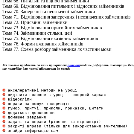
Тема 68. Питальні та відносні займенники
Тема 69. Відмінювання питальних і відносних займенників
Тема 70. Заперечні та неозначені займенники
Тема 71. Відмінювання заперечних і неозначених займенників
Тема 72. Присвійні займенники
Тема 73. Відмінювання присвійних займенників
Тема 74. Займенники стільки, цей
Тема 75. Відмінювання вказівних займенників
Тема 76. Форми вживання займенників
Тема 77. Схема розбору займенника як частини мови
Усі шкільні предмети, до яких прикріплені
рішення
завдань, реферати, ілюстрації. Все,
що потрібно для повної підготовки до уроків
 акселеративні методи на уроці                       
 виділити головне в уроці - опорний каркас           
 відеокліпи                                          
 вправи на пошук інформації                          
 гумор, притчі, приколи, приказки, цитати            
 додаткові доповнення                                
 домашнє завдання                                    
 задачі та вправи (рішення та відповіді)             
 закриті вправи (тільки для використання вчителями)  
 знайди інформацію сам                               