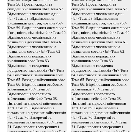
Тема 56. Прості, складні та
Тема 56. Прості, складні та
складені числівники <br> Тема 57.
складені числівники <br> Тема 57.
Відмінювання числівника один
Відмінювання числівника один
<br> Тема 58. Відмінювання
<br> Тема 58. Відмінювання
числівників два, три, чотири <br>
числівників два, три, чотири <br>
Тема 59. Відмінювання числівників
Тема 59. Відмінювання числівників
п'ять, шість, сім, вісім <br> Тема 60.
п'ять, шість, сім, вісім <br> Тема 60.
Відмінювання числівників на
Відмінювання числівників на
позначення десятків <br> Тема 61.
позначення десятків <br> Тема 61.
Відмінювання числівників на
Відмінювання числівників на
позначення сотень <br> Тема 62.
позначення сотень <br> Тема 62.
Відмінювання порядкових
Відмінювання порядкових
числівників <br> Тема 63.
числівників <br> Тема 63.
Відмінювання складених
Відмінювання складених
порядкових числівників <br> Тема
порядкових числівників <br> Тема
64. Властивості займенників <br>
64. Властивості займенників <br>
Тема 65. Розряди займенників <br>
Тема 65. Розряди займенників <br>
Тема 66. Відмінювання особових
Тема 66. Відмінювання особових
займенників <br> Тема 67.
займенників <br> Тема 67.
Відмінювання зворотного
Відмінювання зворотного
займенника себе <br> Тема 68.
займенника себе <br> Тема 68.
Питальні та відносні займенники
Питальні та відносні займенники
<br> Тема 69. Відмінювання
<br> Тема 69. Відмінювання
питальних і відносних займенників
питальних і відносних займенників
<br> Тема 70. Заперечні та
<br> Тема 70. Заперечні та
неозначені займенники <br> Тема
неозначені займенники <br> Тема
71. Відмінювання заперечних і
71. Відмінювання заперечних і
неозначених займенників <br> Тема
неозначених займенників <br> Тема