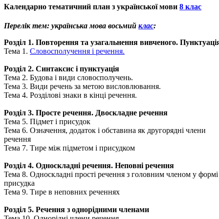
Календарно тематичний план з української мови
8 клас
Перелік тем: українська мова восьмий
клас
:
Розділ 1. Повторення та узагальнення вивченого. Пунктуаці
Тема 1.
Словосполучення і речення.
Розділ 2. Синтаксис і пунктуація
Тема 2. Будова і види словосполучень.
Тема 3. Види речень за метою висловлювання.
Тема 4. Розділові знаки в кінці речення.
Розділ 3. Просте речення. Двоскладне речення
Тема 5. Підмет і присудок
Тема 6. Означення, додаток і обставина як другорядні члени
речення
Тема 7. Тире між підметом і присудком
Розділ 4. Односкладні речення. Неповні речення
Тема 8. Односкладні прості речення з головним членом у формі
присудка
Тема 9. Тире в неповних реченнях
Розділ 5. Речення з однорідними членами
Тема 10. Однорідні члени речення