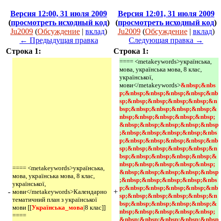
Версия 12:00, 31 июля 2009
Версия 12:01, 31 июля 2009
(
просмотреть исходный код
)
(
просмотреть исходный код
)
Ju2009
(
Обсуждение
|
вклад
)
Ju2009
(
Обсуждение
|
вклад
)
← Предыдущая правка
Следующая правка →
Строка 1:
Строка 1:
==== <metakeywords>українська,
мова, українська мова, 8 клас,
української,
мови</metakeywords>
&nbsp;&nbs
p;&nbsp;&nbsp;&nbsp;&nbsp;&nb
sp;&nbsp;&nbsp;&nbsp;&nbsp;&n
bsp;&nbsp;&nbsp;&nbsp;&nbsp;&
nbsp;&nbsp;&nbsp;&nbsp;&nbsp;
&nbsp;&nbsp;&nbsp;&nbsp;&nbsp
;&nbsp;&nbsp;&nbsp;&nbsp;&nbs
p;&nbsp;&nbsp;&nbsp;&nbsp;&nb
sp;&nbsp;&nbsp;&nbsp;&nbsp;&n
bsp;&nbsp;&nbsp;&nbsp;&nbsp;&
nbsp;&nbsp;&nbsp;&nbsp;&nbsp;
==== <metakeywords>українська,
&nbsp;&nbsp;&nbsp;&nbsp;&nbsp
мова, українська мова, 8 клас,
;&nbsp;&nbsp;&nbsp;&nbsp;&nbs
української,
p;&nbsp;&nbsp;&nbsp;&nbsp;&nb
-
+
мови</metakeywords>Календарно
sp;&nbsp;&nbsp;&nbsp;&nbsp;&n
тематичний план з української
bsp;&nbsp;&nbsp;&nbsp;&nbsp;&
мови [[
Українська_мова
|8 клас]]
nbsp;&nbsp;&nbsp;&nbsp;&nbsp;
====
&nbsp;&nbsp;&nbsp;&nbsp;&nbsp