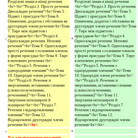
Розділові знаки в кінці речення.
Розділові знаки в кінці речення.
<br><br>'''Розділ 3. Просте речення.
<br><br>'''Розділ 3. Просте речення.
Двоскладне речення'''<br>Тема 5.
Двоскладне речення'''<br>Тема 5.
Підмет і присудок<br>Тема 6.
Підмет і присудок<br>Тема 6.
Означення, додаток і обставина як
Означення, додаток і обставина як
другорядні члени речення<br>Тема
другорядні члени речення<br>Тема
7. Тире між підметом і
7. Тире між підметом і
присудком<br><br>'''Розділ 4.
присудком<br><br>'''Розділ 4.
-
+
Односкладні речення. Неповні
Односкладні речення. Неповні
речення'''<br>Тема 8. Односкладні
речення'''<br>Тема 8. Односкладні
прості речення з головним членом
прості речення з головним членом
у формі присудка<br>Тема 9. Тире
у формі присудка<br>Тема 9. Тире
в неповних реченнях<br>
в неповних реченнях<br>
<br>'''Розділ 5. Речення з
<br>'''Розділ 5. Речення з
однорідними членами'''<br>Тема
однорідними членами'''<br>Тема
10. Однорідні члени речення<br>
10. Однорідні члени речення<br>
<br>'''Розділ 6. Речення зі
<br>'''Розділ 6. Речення зі
звертаннями, вставними словами
звертаннями, вставними словами
(словосполученнями,
(словосполученнями,
реченнями)'''<br>Тема 11.
реченнями)'''<br>Тема 11.
Звертання непоширені й
Звертання непоширені й
поширені<br><br>'''Розділ 7.
поширені<br><br>'''Розділ 7.
Речення з відокремленими
Речення з відокремленими
членами'''<br>Тема 12.
членами'''<br>Тема 12.
Відокремлені другорядні члени
Відокремлені другорядні члени
речення<br>
<br> 
речення<br><br>
-
+
Усе для підготовки школярів, 