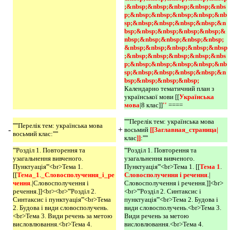
;&nbsp;&nbsp;&nbsp;&nbsp;&nbs
p;&nbsp;&nbsp;&nbsp;&nbsp;&nb
sp;&nbsp;&nbsp;&nbsp;&nbsp;&n
bsp;&nbsp;&nbsp;&nbsp;&nbsp;&
nbsp;&nbsp;&nbsp;&nbsp;&nbsp;
&nbsp;&nbsp;&nbsp;&nbsp;&nbsp
;&nbsp;&nbsp;&nbsp;&nbsp;&nbs
p;&nbsp;&nbsp;&nbsp;&nbsp;&nb
sp;&nbsp;&nbsp;&nbsp;&nbsp;&n
bsp;&nbsp;&nbsp;&nbsp; 
Календарно тематичний план з
української мови [[
Українська 
мова
|8 клас]]
'' 
====
'''''Перелік тем: українська мова
'''''Перелік тем: українська мова
-
+
восьмий
[[Заглавная_страница|
восьмий клас:'''''
клас
]]
:'''''
'''Розділ 1. Повторення та
'''Розділ 1. Повторення та
узагальнення вивченого.
узагальнення вивченого.
Пунктуація'''<br>Тема 1.
Пунктуація'''<br>Тема 1. [[
Тема 1
.
[[
Тема_1
.
_Словосполучення_і_ре
Словосполучення і речення
.|
чення
.|Словосполучення і
Словосполучення і речення.]]<br>
речення.]]<br><br>'''Розділ 2.
<br>'''Розділ 2. Синтаксис і
Синтаксис і пунктуація'''<br>Тема
пунктуація'''<br>Тема 2. Будова і
2. Будова і види словосполучень.
види словосполучень.<br>Тема 3.
<br>Тема 3. Види речень за метою
Види речень за метою
висловлювання.<br>Тема 4.
висловлювання.<br>Тема 4.