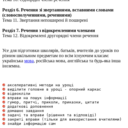
Розділ 6. Речення зі звертаннями, вставними словами
(словосполученнями, реченнями)
Тема 11. Звертання непоширені й поширені
Розділ 7. Речення з відокремленими членами
Тема 12. Відокремлені другорядні члени речення
Усе для підготовки школярів, батьків, вчителів до уроків по
різним шкільним предметам по всім існуючим класам:
українська
мова
, російська мова, англійська та будь-яка інша
іноземна.
 акселеративні методи на уроці                       
 виділити головне в уроці - опорний каркас           
 відеокліпи                                          
 вправи на пошук інформації                          
 гумор, притчі, приколи, приказки, цитати            
 додаткові доповнення                                
 домашнє завдання                                    
 задачі та вправи (рішення та відповіді)             
 закриті вправи (тільки для використання вчителями)  
 знайди інформацію сам                               