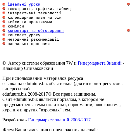
ідеальні уроки
 ілюстрації, графіки, таблиці                        
 інтерактивні технології                             
 календарний план на рік                             
 кейси та практикуми                                 
 комікси                                             
коментарі та обговорення
 конспект уроку                                      
 методичні рекомендації                              
 навчальні програми                                  
© Автор системы образования 7W и
Гипермаркета Знаний
-
Владимир Спиваковский
При использовании материалов ресурса
ссылка на edufuture.biz обязательна (для интернет ресурсов -
гиперссылка).
edufuture.biz 2008-2017© Все права защищены.
Сайт edufuture.biz является порталом, в котором не
предусмотрены темы политики, наркомании, алкоголизма,
курения и других "взрослых" тем.
Разработка -
Гипермаркет знаний 2008-2017
Ждем Ваши замечания и предложения на email: