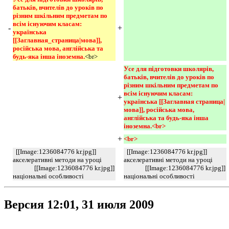
батьків, вчителів до уроків по 
різним шкільним предметам по 
всім існуючим класам: 
-
+
українська 
[[Заглавная_страница|мова]], 
російська мова, англійська та 
будь-яка інша іноземна.
<br>
Усе для підготовки школярів, 
батьків, вчителів до уроків по 
різним шкільним предметам по 
всім існуючим класам: 
+
українська [[Заглавная страница|
мова]], російська мова, 
англійська та будь-яка інша 
іноземна.<br> 
+
<br> 
[[Image:1236084776 kr.jpg]]
[[Image:1236084776 kr.jpg]]
акселеративні методи на уроці
акселеративні методи на уроці
[[Image:1236084776 kr.jpg]]
[[Image:1236084776 kr.jpg]]
національні особливості
національні особливості
Версия 12:01, 31 июля 2009