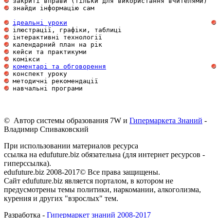
 закриті вправи (тільки для використання вчителями)  
 знайди інформацію сам                               
ідеальні уроки
 ілюстрації, графіки, таблиці                        
 інтерактивні технології                             
 календарний план на рік                             
 кейси та практикуми                                 
 комікси                                             
коментарі та обговорення
 конспект уроку                                      
 методичні рекомендації                              
 навчальні програми                                  
© Автор системы образования 7W и
Гипермаркета Знаний
-
Владимир Спиваковский
При использовании материалов ресурса
ссылка на edufuture.biz обязательна (для интернет ресурсов -
гиперссылка).
edufuture.biz 2008-2017© Все права защищены.
Сайт edufuture.biz является порталом, в котором не
предусмотрены темы политики, наркомании, алкоголизма,
курения и других "взрослых" тем.
Разработка -
Гипермаркет знаний 2008-2017