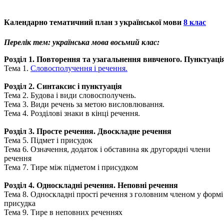
Календарно тематичний план з української мови
8 клас
Перелік тем: українська мова восьмий клас:
Розділ 1. Повторення та узагальнення вивченого. Пунктуаці
Тема 1.
Словосполучення і речення.
Розділ 2. Синтаксис і пунктуація
Тема 2. Будова і види словосполучень.
Тема 3. Види речень за метою висловлювання.
Тема 4. Розділові знаки в кінці речення.
Розділ 3. Просте речення. Двоскладне речення
Тема 5. Підмет і присудок
Тема 6. Означення, додаток і обставина як другорядні члени
речення
Тема 7. Тире між підметом і присудком
Розділ 4. Односкладні речення. Неповні речення
Тема 8. Односкладні прості речення з головним членом у формі
присудка
Тема 9. Тире в неповних реченнях