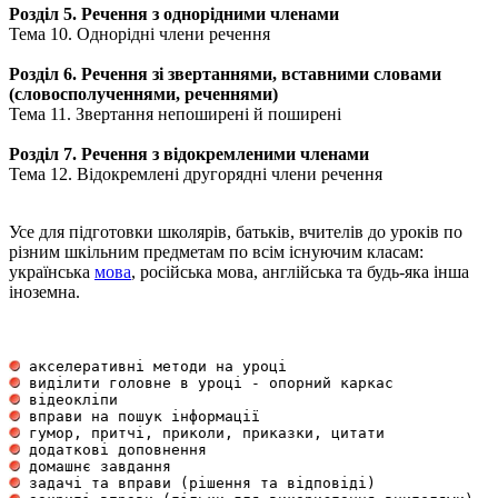
Розділ 5. Речення з однорідними членами
Тема 10. Однорідні члени речення
Розділ 6. Речення зі звертаннями, вставними словами
(словосполученнями, реченнями)
Тема 11. Звертання непоширені й поширені
Розділ 7. Речення з відокремленими членами
Тема 12. Відокремлені другорядні члени речення
Усе для підготовки школярів, батьків, вчителів до уроків по
різним шкільним предметам по всім існуючим класам:
українська
мова
, російська мова, англійська та будь-яка інша
іноземна.
 акселеративні методи на уроці                       
 виділити головне в уроці - опорний каркас           
 відеокліпи                                          
 вправи на пошук інформації                          
 гумор, притчі, приколи, приказки, цитати            
 додаткові доповнення                                
 домашнє завдання                                    
 задачі та вправи (рішення та відповіді)             