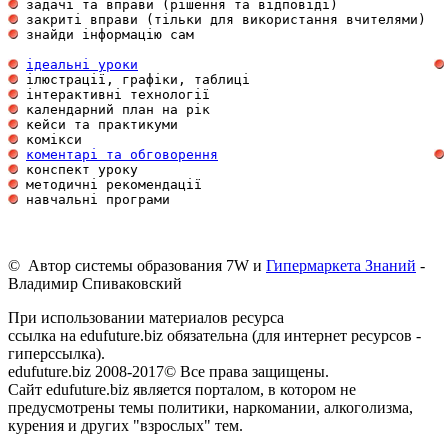
 задачі та вправи (рішення та відповіді)             
 закриті вправи (тільки для використання вчителями)  
 знайди інформацію сам                               
ідеальні уроки
 ілюстрації, графіки, таблиці                        
 інтерактивні технології                             
 календарний план на рік                             
 кейси та практикуми                                 
 комікси                                             
коментарі та обговорення
 конспект уроку                                      
 методичні рекомендації                              
 навчальні програми                                  
© Автор системы образования 7W и
Гипермаркета Знаний
-
Владимир Спиваковский
При использовании материалов ресурса
ссылка на edufuture.biz обязательна (для интернет ресурсов -
гиперссылка).
edufuture.biz 2008-2017© Все права защищены.
Сайт edufuture.biz является порталом, в котором не
предусмотрены темы политики, наркомании, алкоголизма,
курения и других "взрослых" тем.