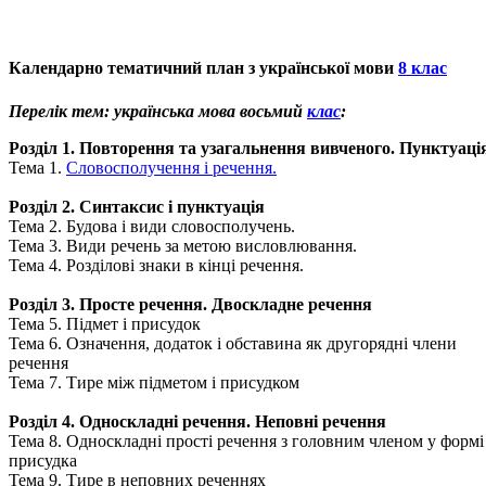
Календарно тематичний план з української мови
8 клас
Перелік тем: українська мова восьмий
клас
:
Розділ 1. Повторення та узагальнення вивченого. Пунктуаці
Тема 1.
Словосполучення і речення.
Розділ 2. Синтаксис і пунктуація
Тема 2. Будова і види словосполучень.
Тема 3. Види речень за метою висловлювання.
Тема 4. Розділові знаки в кінці речення.
Розділ 3. Просте речення. Двоскладне речення
Тема 5. Підмет і присудок
Тема 6. Означення, додаток і обставина як другорядні члени
речення
Тема 7. Тире між підметом і присудком
Розділ 4. Односкладні речення. Неповні речення
Тема 8. Односкладні прості речення з головним членом у формі
присудка
Тема 9. Тире в неповних реченнях