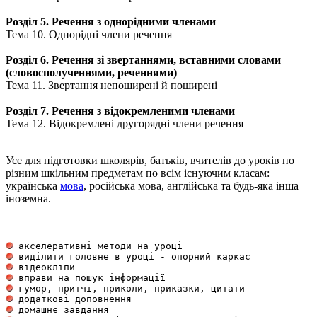
Розділ 5. Речення з однорідними членами
Тема 10. Однорідні члени речення
Розділ 6. Речення зі звертаннями, вставними словами
(словосполученнями, реченнями)
Тема 11. Звертання непоширені й поширені
Розділ 7. Речення з відокремленими членами
Тема 12. Відокремлені другорядні члени речення
Усе для підготовки школярів, батьків, вчителів до уроків по
різним шкільним предметам по всім існуючим класам:
українська
мова
, російська мова, англійська та будь-яка інша
іноземна.
 акселеративні методи на уроці                       
 виділити головне в уроці - опорний каркас           
 відеокліпи                                          
 вправи на пошук інформації                          
 гумор, притчі, приколи, приказки, цитати            
 додаткові доповнення                                
 домашнє завдання                                    