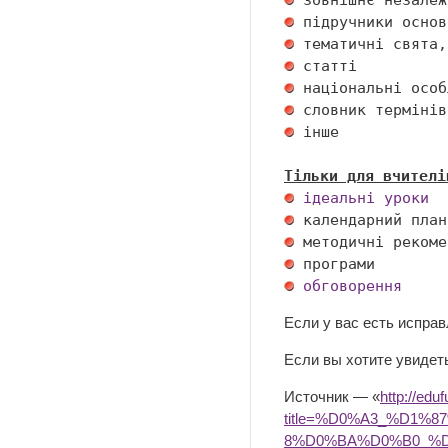
 інше 

Тільки для вчителі
ідеальні уроки
обговорення
Если у вас есть испра
Если вы хотите увидеть
Источник — «
http://edu
title=%D0%A3_%D1
8%D0%BA%D0%B0_%