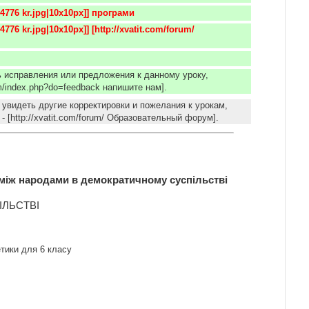
84776 kr.jpg|10x10px]] програми
ь исправления или предложения к данному уроку,
com/index.php?do=feedback напишите нам].
 увидеть другие корректировки и пожелания к урокам,
- [http://xvatit.com/forum/ Образовательный форум].
 між народами в демократичному суспільстві
ІЛЬСТВІ
етики для 6 класу