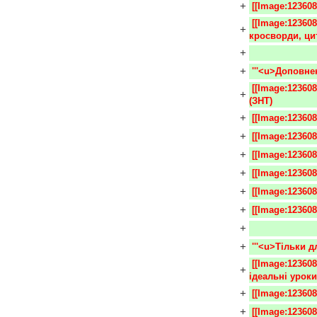
+
 [[Image:12360
 [[Image:1236084776 kr.jpg|10x10px]] гумор, притчі, приколи, приказки, 
+
кросворди, ци
+
+
 '''<u>Доповне
 [[Image:1236084776 kr.jpg|10x10px]] зовнішнє незалежне тестування 
+
(ЗНТ)
+
 [[Image:12360
+
 [[Image:12360
+
 [[Image:123608
+
 [[Image:12360
+
 [[Image:1236084
+
 [[Image:12360
+
+
 '''<u>Тільки д
 [[Image:1236084776 kr.jpg|10x10px]] [http://xvatit.com/Idealny_urok.html 
+
ідеальні уроки
+
 [[Image:12360
+
 [[Image:12360