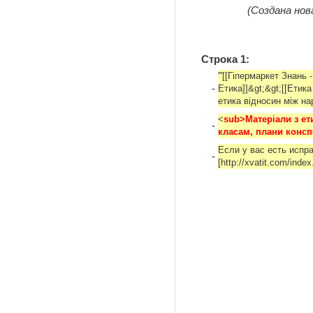
(Создана нов
Строка 1:
'''[[Гіпермаркет Знань 
-
Етика]]&gt;&gt;[[Етика
етика відносин між на
<
sub>Матеріали з ети
-
класам, плани конспе
Если у вас есть испр
-
[http://xvatit.com/ind