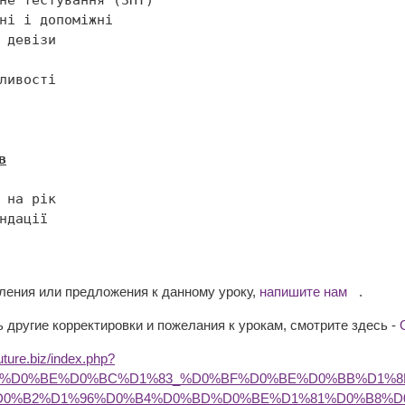
в
вления или предложения к данному уроку,
напишите нам
.
 другие корректировки и пожелания к урокам, смотрите здесь -
future.biz/index.php?
%87%D0%BE%D0%BC%D1%83_%D0%BF%D0%BE%D0%BB%D1%
D0%B2%D1%96%D0%B4%D0%BD%D0%BE%D1%81%D0%B8%D