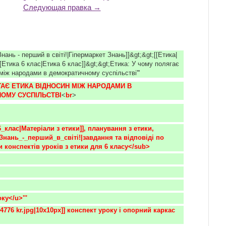
Следующая правка →
 Знань - перший в світі!|Гіпермаркет Знань]]&gt;&gt;[[Етика|
[[Етика 6 клас|Етика 6 клас]]&gt;&gt;Етика: У чому полягає
 між народами в демократичному суспільстві'''
АЄ ЕТИКА ВІДНОСИН МІЖ НАРОДАМИ В 
ОМУ СУСПІЛЬСТВІ
<
br
>
_клас|Матеріали з етики]], планування з етики, 
Знань_-_перший_в_світі!|завдання та відповіді по 
и конспектів уроків з етики для 6 класу</sub> 
оку</u>'''