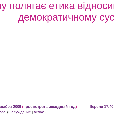
у полягає етика віднос
демократичному сус
екабря 2009
(
просмотреть исходный код
)
Версия 17:40
ngel
(
Обсуждение
|
вклад
)