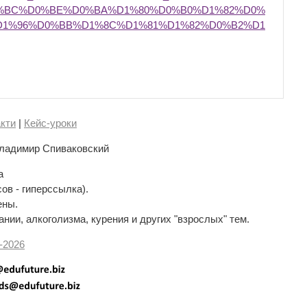
%BC%D0%BE%D0%BA%D1%80%D0%B0%D1%82%D0%
D1%96%D0%BB%D1%8C%D1%81%D1%82%D0%B2%D1
кти
|
Кейс-уроки
ладимир Спиваковский
а
сов - гиперссылка).
ены.
нии, алкоголизма, курения и других "взрослых" тем.
-
2026