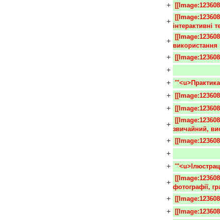
+
 [[Image:12360
 [[Image:1236084776 kr.jpg|10x10px]] акселеративні методи та 
+
інтерактивні т
 [[Image:1236084776 kr.jpg|10x10px]] закриті вправи (тільки для 
+
використання
+
 [[Image:12360
+
+
 '''<u>Практика
+
 [[Image:12360
+
 [[Image:12360
 [[Image:1236084776 kr.jpg|10x10px]] рівень складності задач: 
+
звичайний, ви
+
 [[Image:12360
+
+
 '''<u>Ілюстраці
 [[Image:1236084776 kr.jpg|10x10px]] ілюстрації: відеокліпи, аудіо, 
+
фотографії, гр
+
 [[Image:12360
+
 [[Image:1236