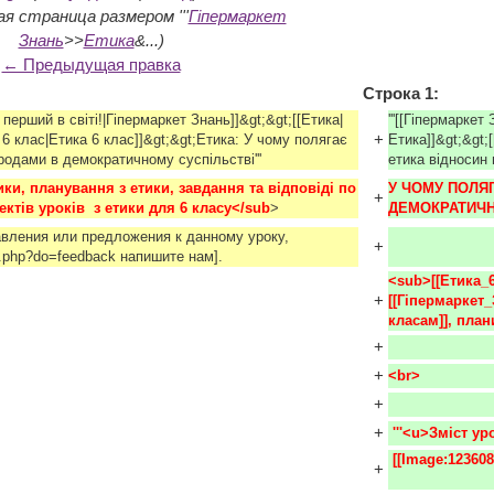
ая страница размером '''
Гіпермаркет
Знань
>>
Етика
&...)
← Предыдущая правка
Строка 1:
- перший в світі!|Гіпермаркет Знань]]&gt;&gt;[[Етика|
'''[[Гіпермаркет
+
 6 клас|Етика 6 клас]]&gt;&gt;Етика: У чому полягає
Етика]]&gt;&gt;
родами в демократичному суспільстві'''
етика відносин
ки, планування з етики, завдання та відповіді по 
У ЧОМУ ПОЛЯГ
+
ктів уроків  з етики для 6 класу</sub
>
ДЕМОКРАТИЧН
авления или предложения к данному уроку,
+
ex.php?do=feedback напишите нам].
<sub>[[Етика_6
+
[[Гіпермаркет_
класам]], план
+
+
<br> 
+
+
 '''<u>Зміст ур
 [[Image:1236084776 kr.jpg|10x10px]] конспект уроку і опорний каркас    
+