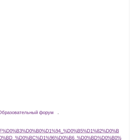
Образовательный форум
.
8F%D0%B3%D0%B0%D1%94_%D0%B5%D1%82%D0%B
0%BD_%D0%BC%D1%96%D0%B6_%D0%BD%D0%B0%