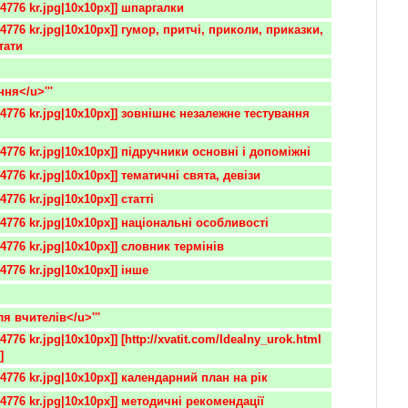
84776 kr.jpg|10x10px]] шпаргалки
тати
ння</u>'''
84776 kr.jpg|10x10px]] підручники основні і допоміжні 
84776 kr.jpg|10x10px]] тематичні свята, девізи 
4776 kr.jpg|10x10px]] статті 
84776 kr.jpg|10x10px]] національні особливості
776 kr.jpg|10x10px]] словник термінів                          
84776 kr.jpg|10x10px]] інше 
ля вчителів</u>'''
] 
84776 kr.jpg|10x10px]] календарний план на рік 
84776 kr.jpg|10x10px]] методичні рекомендації 