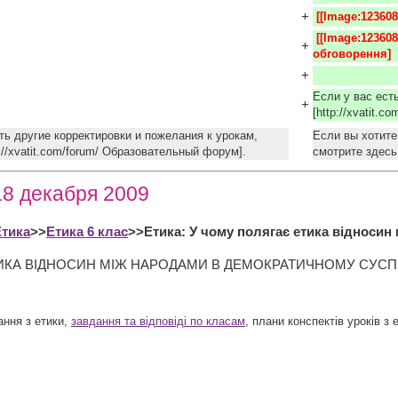
+
 [[Image:12360
 [[Image:1236084776 kr.jpg|10x10px]] [http://xvatit.com/forum/ 
+
обговорення]
+
Если у вас ест
+
[http://xvatit.
ть другие корректировки и пожелания к урокам,
Если вы хотите
p://xvatit.com/forum/ Образовательный форум].
смотрите здесь 
18 декабря 2009
Етика
>>
Етика 6 клас
>>Етика: У чому полягає етика відносин
ИКА ВІДНОСИН МІЖ НАРОДАМИ В ДЕМОКРАТИЧНОМУ СУСП
ання з етики,
завдання та відповіді по класам
, плани конспектів уроків з 