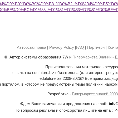
B4%D0%B0%D0%BC%D0%B8_%D0%B2_%D0%B4%D0%B5%D0
D0%BE%D0%BC%D1%83_%D1%81%D1%83%D1%81%D0%BF%
Авторські права
|
Privacy Policy
|
FAQ
|
Партнери
|
Конта
© Автор системы образования 7W и
Гипермаркета Знаний
- В
При использовании материалов ресурс
ссылка на edufuture.biz обязательна (для интернет ресур
edufuture.biz 2008-
2026© Все права защищ
ся порталом, в котором не предусмотрены темы политики, наркома
Разработка -
Гипермаркет знаний 2008
Ждем Ваши замечания и предложения на email:
По вопросам рекламы и спонсорства пишите на email: