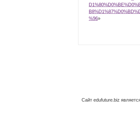
D1%80%D0%BE%D0%
B8%D1%87%D0%BD%
%96
»
Сайт edufuture.biz являет