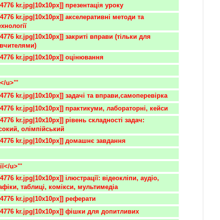
84776 kr.jpg|10x10px]] презентація уроку 
ехнології
 вчителями)
84776 kr.jpg|10x10px]] оцінювання 
</u>'''
84776 kr.jpg|10x10px]] задачі та вправи,самоперевірка 
84776 kr.jpg|10x10px]] практикуми, лабораторні, кейси
сокий, олімпійський
84776 kr.jpg|10x10px]] домашнє завдання 
ї</u>'''
афіки, таблиці, комікси, мультимедіа
84776 kr.jpg|10x10px]] реферати
084776 kr.jpg|10x10px]] фішки для допитливих