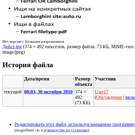
Нет версии с большим разрешением.
Дейст.jpg
‎ (374 × 492 пикселов, размер файла: 73 КБ, MIME-тип:
image/jpeg)
История файла
Дата/время
Размер
Участник
объекта
текущий
08:03, 30 октября 2010
374 ×
User17
492
(
Обсуждение
|
вкла
(73 КБ)
Редактировать этот файл, используя внешнюю программу
(подробнее см. в
руководстве по установке
)