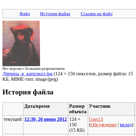
Файл
История файла
Ссылки на файл
Нет версии с большим разрешением.
Дівчина_в_капелюсі.jpg
‎ (124 × 150 пикселов, размер файла: 15
КБ, MIME-тип: image/jpeg)
История файла
Дата/время
Размер
Участник
объекта
текущий
12:39, 26 июня 2012
124 ×
User13
150
(
Обсуждение
|
вклад
)
(15 КБ)