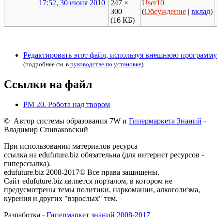
17:52, 30 июня 2010
247 ×
User10
300
(
Обсуждение
|
вклад
)
(16 КБ)
Редактировать этот файл, используя внешнюю программу
(подробнее см. в
руководстве по установке
)
Ссылки на файл
РМ 20. Робота над твором
© Автор системы образования 7W и
Гипермаркета Знаний
-
Владимир Спиваковский
При использовании материалов ресурса
ссылка на edufuture.biz обязательна (для интернет ресурсов -
гиперссылка).
edufuture.biz 2008-2017© Все права защищены.
Сайт edufuture.biz является порталом, в котором не
предусмотрены темы политики, наркомании, алкоголизма,
курения и других "взрослых" тем.
Разработка -
Гипермаркет знаний 2008-2017