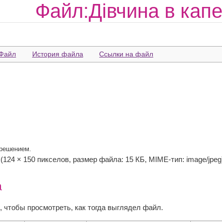
Файл:Дівчина в капе
Файл
История файла
Ссылки на файл
зрешением.
‎ (124 × 150 пикселов, размер файла: 15 КБ, MIME-тип: image/jpeg
а
, чтобы просмотреть, как тогда выглядел файл.