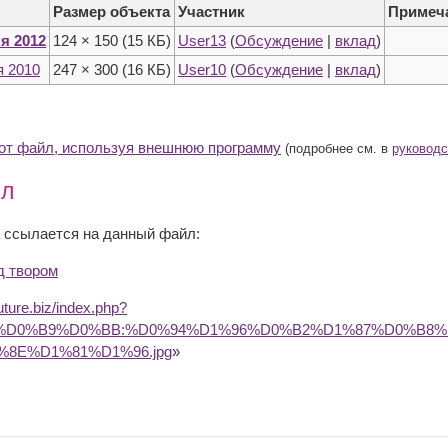
Размер объекта
Участник
Примеч
ня 2012
124 × 150
(15 КБ)
User13
(
Обсуждение
|
вклад
)
я 2010
247 × 300
(16 КБ)
User10
(
Обсуждение
|
вклад
)
тот файл, используя внешнюю программу
(подробнее см. в
руководс
йл
 ссылается на данный файл:
д твором
future.biz/index.php?
B0%D0%B9%D0%BB:%D0%94%D1%96%D0%B2%D1%87%D0%B
8E%D1%81%D1%96.jpg
»