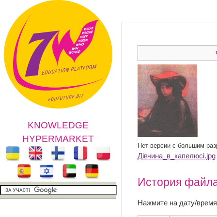
KNOWLEDGE
HYPERMARKET
Нет версии с большим ра
Дівчина_в_капелюсі.jpg
История файл
Нажмите на дату/время