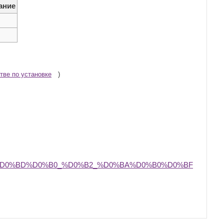
ание
тве по установке
)
8%D0%BD%D0%B0_%D0%B2_%D0%BA%D0%B0%D0%BF