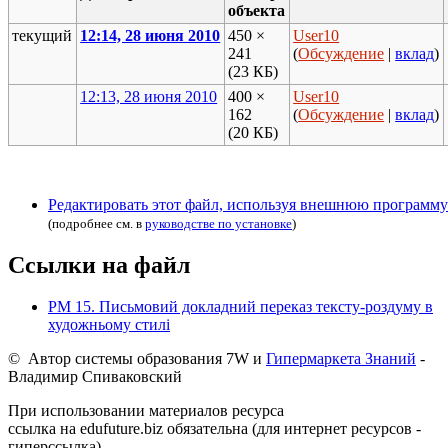
объекта
текущий
12:14, 28 июня 2010
450 ×
User10
241
(
Обсуждение
|
вклад
)
(23 КБ)
12:13, 28 июня 2010
400 ×
User10
162
(
Обсуждение
|
вклад
)
(20 КБ)
Редактировать этот файл, используя внешнюю программу
(подробнее см. в
руководстве по установке
)
Ссылки на файл
РМ 15. Письмовий докладний переказ тексту-роздуму в
художньому стилі
© Автор системы образования 7W и
Гипермаркета Знаний
-
Владимир Спиваковский
При использовании материалов ресурса
ссылка на edufuture.biz обязательна (для интернет ресурсов -
гиперссылка).