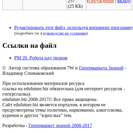
257
(
Обсуждение
|
вклад
)
(25 КБ)
Редактировать этот файл, используя внешнюю программу
(подробнее см. в
руководстве по установке
)
Ссылки на файл
РМ 20. Робота над твором
© Автор системы образования 7W и
Гипермаркета Знаний
-
Владимир Спиваковский
При использовании материалов ресурса
ссылка на edufuture.biz обязательна (для интернет ресурсов -
гиперссылка).
edufuture.biz 2008-2017© Все права защищены.
Сайт edufuture.biz является порталом, в котором не
предусмотрены темы политики, наркомании, алкоголизма,
курения и других "взрослых" тем.
Разработка -
Гипермаркет знаний 2008-2017