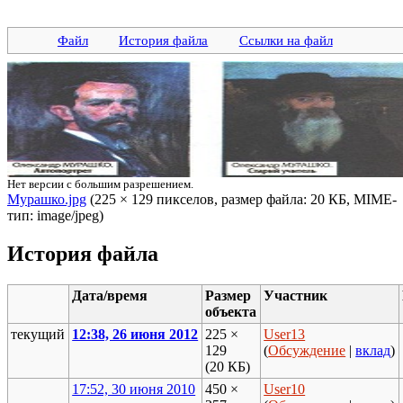
Файл
История файла
Ссылки на файл
Нет версии с большим разрешением.
Мурашко.jpg
‎ (225 × 129 пикселов, размер файла: 20 КБ, MIME-
тип: image/jpeg)
История файла
Дата/время
Размер
Участник
объекта
текущий
12:38, 26 июня 2012
225 ×
User13
129
(
Обсуждение
|
вклад
)
(20 КБ)
17:52, 30 июня 2010
450 ×
User10