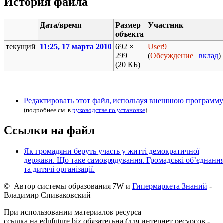
История файла
Дата/время
Размер
Участник
объекта
текущий
11:25, 17 марта 2010
692 ×
User9
299
(
Обсуждение
|
вклад
)
(20 КБ)
Редактировать этот файл, используя внешнюю программу
(подробнее см. в
руководстве по установке
)
Ссылки на файл
Як громадяни беруть участь у житті демократичної
держави. Що таке самоврядування. Громадські об’єднанн
та дитячі організації.
© Автор системы образования 7W и
Гипермаркета Знаний
-
Владимир Спиваковский
При использовании материалов ресурса
ссылка на edufuture.biz обязательна (для интернет ресурсов -