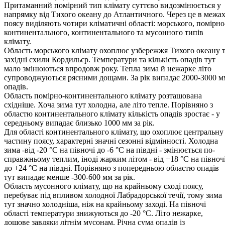
Притаманний помірний тип клімату суттєво видозмінюється у
напрямку від Тихого океану до Атлантичного. Через це в межа
поясу виділяють чотири кліматичні області: морського, помірно
континентального, континентального та мусонного типів
клімату.
Область морського клімату охоплює узбережжя Тихого океану 
західні схили Кордильєр. Температури та кількість опадів тут
мало змінюються впродовж року. Тепла зима й нежарке літо
супроводжуються рясними дощами. За рік випадає 2000-3000 м
опадів.
Область помірно-континентального клімату розташована
східніше. Хоча зима тут холодна, але літо тепле. Порівняно з
областю континентального клімату кількість опадів зростає - у
середньому випадає близько 1000 мм за рік.
Для області континентального клімату, що охоплює центральну
частину поясу, характерні значні сезонні відмінності. Холодна
зима -від -20 °С на півночі до -6 °С на півдні - змінюється по-
справжньому теплим, іноді жарким літом - від +18 °С на півноч
до +24 °С на півдні. Порівняно з попередньою областю опадів
тут випадає менше -300-600 мм за рік.
Область мусонного клімату, що на крайньому сході поясу,
перебуває під впливом холодної Лабрадорської течії, тому зима
тут значно холодніша, ніж на крайньому заході. На півночі
області температури знижуються до -20 °С. Літо нежарке,
дощове завдяки літнім мусонам. Річна сума опадів із