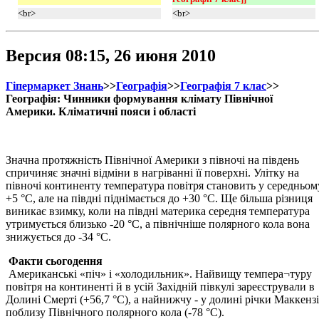
<br>
<br>
Версия 08:15, 26 июня 2010
Гіпермаркет Знань
>>
Географія
>>
Географія 7 клас
>>
Географія: Чинники формування клімату Північної
Америки. Кліматичні пояси і області
Значна протяжність Північної Америки з півночі на південь
спричиняє значні відміни в нагріванні її поверхні. Улітку на
півночі континенту температура повітря становить у середньом
+5 °С, але на півдні піднімається до +30 °С. Ще більша різниця
виникає взимку, коли на півдні материка середня температура
утримується близько -20 °С, а північніше полярного кола вона
знижується до -34 °С.
Факти сьогодення
Американські «піч» і «холодильник». Найвищу темпера¬туру
повітря на континенті й в усій Західній півкулі зареєстрували в
Долині Смерті (+56,7 °С), а найнижчу - у долині річки Маккензі
поблизу Північного полярного кола (-78 °С).