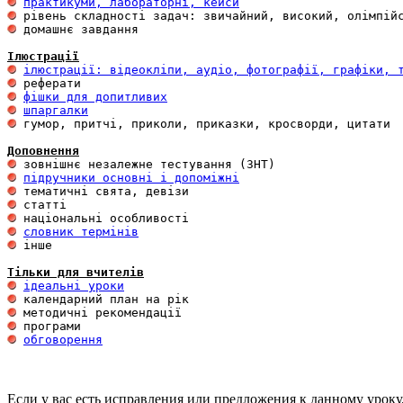
практикуми, лабораторні, кейси
 домашнє завдання 

Ілюстрації
ілюстрації: відеокліпи, аудіо, фотографії, графіки, 
фішки для допитливих
шпаргалки
 гумор, притчі, приколи, приказки, кросворди, цитати

Доповнення
підручники основні і допоміжні
словник термінів
 інше 

Тільки для вчителів
ідеальні уроки
обговорення
Если у вас есть исправления или предложения к данному уроку