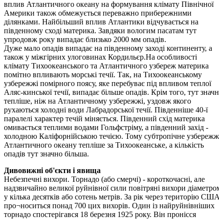
вплив Атлантичного океану на формування клімату Північної
Америки також обмежується переважно прибережними
ділянками. Найбільший вплив Атлантики відчувається на
південному сході материка. Завдяки вологим пасатам тут
упродовж року випадає близько 2000 мм опадів.
Дуже мало опадів випадає на південному заході континенту, а
також у міжгірних улоговинах Кордильєр.На особливості
клімату Тихоокеанського та Атлантичного узбереж материка
помітно впливають морські течії. Так, на Тихоокеанському
узбережжі помірного поясу, яке перебуває під впливом теплої
Аляс-кинської течії, випадає більше опадів. Крім того, тут знач
тепліше, ніж на Атлантичному узбережжі, уздовж якого
рухаються холодні води Лабрадорської течії. Південніше 40-ї
паралелі характер течій міняється. Південний схід материка
омивається теплими водами Гольфстріму, а південний захід -
холодною Каліфорнійською течією. Тому субтропічне узбережж
Атлантичного океану тепліше за Тихоокеанське, а кількість
опадів тут значно більша.
Дивовижні об'єкти і явища
Небезпечні вихори. Торнадо (або смерчі) - короткочасні, але
надзвичайно великої руйнівної сили повітряні вихори діаметро
у кілька десятків або сотень метрів. За рік через територію СШ
про¬носиться понад 700 цих вихорів. Один із найруйнівніших
торнадо спостерігався 18 березня 1925 року. Він пронісся