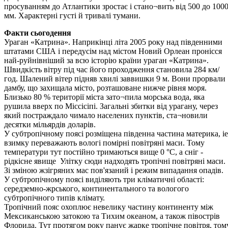
просуванням до Атлантики зростає і стано¬вить від 500 до 100
мм. Характерні густі й тривалі тумани.
Факти сьогодення
Ураган «Катрина». Наприкінці літа 2005 року над південними
штатами США і передусім над містом Новий Орлеан пронісся
най-руйнівніший за всю історію країни ураган «Катрина».
Швидкість вітру під час його проходження становила 284 км/
год. Шалений вітер підняв хвилі заввишки 9 м. Вони прорвали
дамбу, що захищала місто, розташоване нижче рівня моря.
Близько 80 % території міста зато¬пила морська вода, яка
рушила вверх по Міссісіпі. Загальні збитки від урагану, через
який постраждало чимало населених пунктів, ста¬новили
десятки мільярдів доларів.
У субтропічному поясі розміщена південна частина материка, іе
взимку переважають вологі помірні повітряні маси. Тому
температури тут постійно тримаються вище 0 °С, а сніг -
рідкісне явище Улітку сюди надходять тропічні повітряні маси.
Зі зміною жзігряних мас пов'язаний і режим випадання опадів.
У субтропічному поясі виділяють три кліматичні області:
середземно-жрського, континентального та вологого
субтропічного типів клімату.
Тропічний пояс охоплює невелику частину континенту між
Мексиканською затокою та Тихим океаном, а також півострів
Флорида. Тут протягом року панує жарке тропічне повітря, том