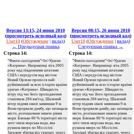
Версия 13:15, 24 июня 2010
Версия 08:15, 26 июня 2010
(
просмотреть исходный код
)
(
просмотреть исходный код
)
User10
(
Обсуждение
|
вклад
)
User10
(
Обсуждение
|
вклад
)
← Предыдущая правка
Следующая правка →
Строка 14:
Строка 14:
'''Факти сьогодення'''<br>Ураган
'''Факти сьогодення'''<br>Ураган
«Катрина». Наприкінці літа 2005
«Катрина». Наприкінці літа 2005
року над південними штатами
року над південними штатами
США і передусім над містом
США і передусім над містом
Новий Орлеан пронісся най-
Новий Орлеан пронісся най-
руйнівніший за всю історію країни
руйнівніший за всю історію країни
ураган «Катрина». Швидкість
ураган «Катрина». Швидкість
вітру під час його проходження
вітру під час його проходження
становила 284 км/год. Шалений
становила 284 км/год. Шалений
вітер підняв хвилі заввишки 9 м.
вітер підняв хвилі заввишки 9 м.
Вони прорвали дамбу, що захищала
Вони прорвали дамбу, що захищала
місто, розташоване нижче рівня
місто, розташоване нижче рівня
моря. Близько 80 % території міста
моря. Близько 80 % території міста
зато¬пила морська вода, яка
зато¬пила морська вода, яка
рушила вверх по Міссісіпі.
рушила вверх по Міссісіпі.
Загальні збитки від урагану, через
Загальні збитки від урагану, через