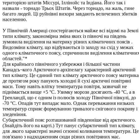
територією штатів Міссурі, Іллінойс та Індіана. Його так і
назвали - торнадо Трьох Штатів. Через торнадо, на жаль, гине
багато людей. Ці руйнівні вихори завдають величезних збитків
населенню.
У Північній Америці спостерігаються майже всі відомі на Землі
типи клімату, закономірна зміна яких із півночі на південь
зумовила виділення на материку різних кліматичних поясів .
Видозміни клімату, що відбуваються із заходу на схід у межах
одного кліматичного поясу, спричинили виділення кліматични
областей."*
Для крайнього північного узбережжя і більшої частини
Канадсь¬кого Арктичного архіпелагу характерний арктичний
тип клімату. Це єдиний тип клімату арктичного поясу материка
де протягом року панують холодні й сухі арктичні повітряні
маси. Тому навіть влітку температура повітря, зазвичай не
піднімається вище +5 °С. Узимку морози досягають -40 °С, а в
Гренландії, що є одним із полюсів холоду Північної півкулі, до
-70 °С. Опадів тут випадає мало. Однак переважання низьких
температур сприяє формуванню тривалого снігового покриву і
зледеніння.
Субарктичний пояс розташований південніше від арктичного.
(Знайдіть його на карті.) Тут панує субарктичний тип клімату,
для .якого характерні значні сезонні коливання температури. Це
пов'язано з надходженням сюди різних повітряних мас.