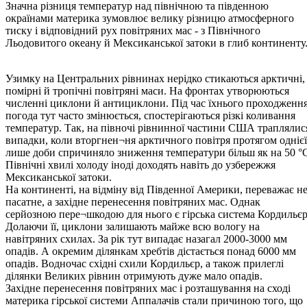
Значна різниця температур над північною та південною
окраїнами материка зумовлює велику різницю атмосферного
тиску і відповідний рух повітряних мас - з Північного
Льодовитого океану й Мексиканської затоки в глиб континенту
Узимку на Центральних рівнинах нерідко стикаються арктичні,
помірні й тропічні повітряні маси. На фронтах утворюються
численні циклони й антициклони. Під час їхнього проходженн
погода тут часто змінюється, спостерігаються різкі коливання
температур. Так, на півночі рівнинної частини США траплялис
випадки, коли вторгнен¬ня арктичного повітря протягом однієї
лише доби спричиняло зниження температури більш як на 50 °
Північні хвилі холоду іноді доходять навіть до узбережжя
Мексиканської затоки.
На континенті, на відміну від Південної Америки, переважає н
пасатне, а західне перенесення повітряних мас. Однак
серйозною пере¬шкодою для нього є гірська система Кордильєр
Долаючи її, циклони залишають майже всю вологу на
навітряних схилах. За рік тут випадає назагал 2000-3000 мм
опадів. А окремим ділянкам хребтів дістається понад 6000 мм
опадів. Водночас східні схили Кордильєр, а також прилеглі
ділянки Великих рівнин отримують дуже мало опадів.
Західне перенесення повітряних мас і розташування на сході
материка гірської системи Аппалачів стали причиною того, що