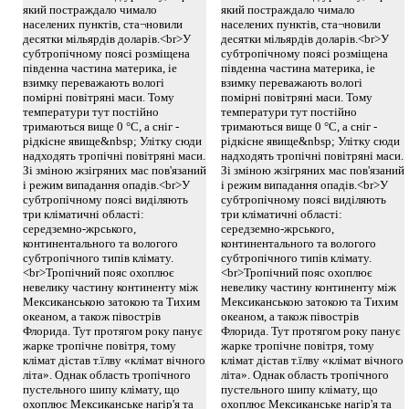
який постраждало чимало
який постраждало чимало
населених пунктів, ста¬новили
населених пунктів, ста¬новили
десятки мільярдів доларів.<br>У
десятки мільярдів доларів.<br>У
субтропічному поясі розміщена
субтропічному поясі розміщена
південна частина материка, іе
південна частина материка, іе
взимку переважають вологі
взимку переважають вологі
помірні повітряні маси. Тому
помірні повітряні маси. Тому
температури тут постійно
температури тут постійно
тримаються вище 0 °С, а сніг -
тримаються вище 0 °С, а сніг -
рідкісне явище&nbsp; Улітку сюди
рідкісне явище&nbsp; Улітку сюди
надходять тропічні повітряні маси.
надходять тропічні повітряні маси.
Зі зміною жзігряних мас пов'язаний
Зі зміною жзігряних мас пов'язаний
і режим випадання опадів.<br>У
і режим випадання опадів.<br>У
субтропічному поясі виділяють
субтропічному поясі виділяють
три кліматичні області:
три кліматичні області:
середземно-жрського,
середземно-жрського,
континентального та вологого
континентального та вологого
субтропічного типів клімату.
субтропічного типів клімату.
<br>Тропічний пояс охоплює
<br>Тропічний пояс охоплює
невелику частину континенту між
невелику частину континенту між
Мексиканською затокою та Тихим
Мексиканською затокою та Тихим
океаном, а також півострів
океаном, а також півострів
Флорида. Тут протягом року панує
Флорида. Тут протягом року панує
жарке тропічне повітря, тому
жарке тропічне повітря, тому
клімат дістав т.їлву «клімат вічного
клімат дістав т.їлву «клімат вічного
літа». Однак область тропічного
літа». Однак область тропічного
пустельного шипу клімату, що
пустельного шипу клімату, що
охоплює Мексиканське нагір'я та
охоплює Мексиканське нагір'я та