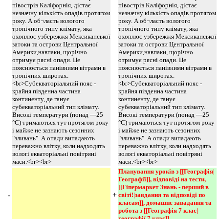
півострів Каліфорнія, дістає
півострів Каліфорнія, дістає
незначну кількість опадів протягом
незначну кількість опадів протягом
року. А об¬ласть вологого
року. А об¬ласть вологого
тропічного типу клімату, яка
тропічного типу клімату, яка
охоплює узбережжя Мексиканської
охоплює узбережжя Мексиканської
затоки та острови Центральної
затоки та острови Центральної
Америки,навпаки, щорічно
Америки,навпаки, щорічно
отримує рясні опади. Це
отримує рясні опади. Це
пояснюється панівними вітрами в
пояснюється панівними вітрами в
тропічних широтах.
тропічних широтах.
<br>Субекваторіальний пояс -
<br>Субекваторіальний пояс -
крайня південна частина
крайня південна частина
континенту, де ганує
континенту, де ганує
субекваторіальний тип клімату.
субекваторіальний тип клімату.
Високі температури (понад —25
Високі температури (понад —25
°С) тримаються тут протягом року
°С) тримаються тут протягом року
і майже не зазнають сезонних
і майже не зазнають сезонних
"зливань". А опади випадають
"зливань". А опади випадають
переважно влітку, коли надходять
переважно влітку, коли надходять
вологі екваторіальні повітряні
вологі екваторіальні повітряні
маси.<br><br>
маси.<br><br>
Планування уроків з [[Географія|
Географії]], відповіді на тести, 
[[Гіпермаркет Знань - перший в 
-
+
світі!|завдання та відповіді по 
класам]], домашнє завадання та 
робота з [[Географія 7 клас|
географії 7 клас]] 