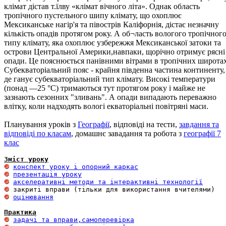
клімат дістав т.їлву «клімат вічного літа». Однак область
тропічного пустельного шипу клімату, що охоплює
Мексиканське нагір'я та півострів Каліфорнія, дістає незначну
кількість опадів протягом року. А об¬ласть вологого тропічног
типу клімату, яка охоплює узбережжя Мексиканської затоки та
острови Центральної Америки,навпаки, щорічно отримує рясні
опади. Це пояснюється панівними вітрами в тропічних широтах
Субекваторіальний пояс - крайня південна частина континенту,
де ганує субекваторіальний тип клімату. Високі температури
(понад —25 °С) тримаються тут протягом року і майже не
зазнають сезонних "зливань". А опади випадають переважно
влітку, коли надходять вологі екваторіальні повітряні маси.
Планування уроків з
Географії
, відповіді на тести,
завдання та
відповіді по класам
, домашнє завадання та робота з
географії 7
клас
Зміст уроку
конспект уроку і опорний каркас
презентація уроку
акселеративні методи та інтерактивні технології
оцінювання
Практика
задачі та вправи,самоперевірка