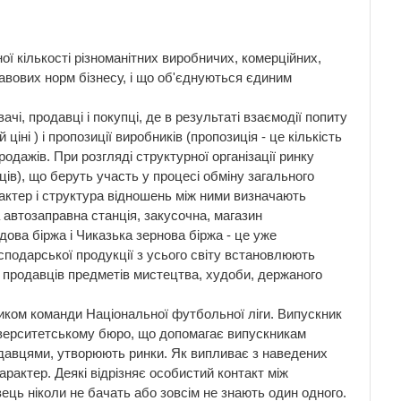
ї кількості різноманітних виробничих, комерційних,
авових норм бізнесу, і що об'єднуються єдиним
ачі, продавці і покупці, де в результаті взаємодії попиту
іні ) і пропозиції виробників (пропозиція - це кількість
родажів. При розгляді структурної організації ринку
ців), що беруть участь у процесі обміну загального
арактер і структура відношень між ними визначають
 автозаправна станція, закусочна, магазин
ова біржа і Чиказька зернова біржа - це уже
господарської продукції з усього світу встановлюють
і продавців предметів мистецтва, худоби, держаного
ником команди Національної футбольної ліги. Випускник
ніверситетському бюро, що допомагає випускникам
родавцями, утворюють ринки. Як випливає з наведених
арактер. Деякі відрізняє особистий контакт між
вець ніколи не бачать або зовсім не знають один одного.