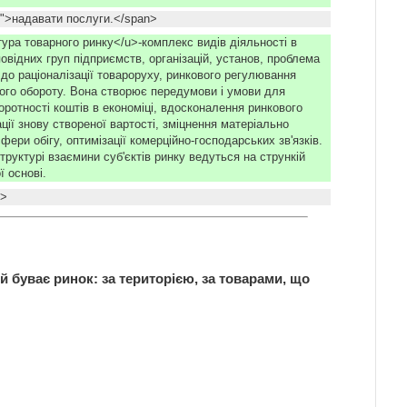
k">надавати послуги.</span>
ура товарного ринку</u>-комплекс видів діяльності в
повідних груп підприємств, організацій, установ, проблема
до раціоналізації товароруху, ринкового регулювання
ого обороту. Вона створює передумови і умови для
оротності коштів в економіці, вдосконалення ринкового
ції знову створеної вартості, зміцнення матеріально
сфери обігу, оптимізації комерційно-господарських зв'язків.
руктурі взаємини суб'єктів ринку ведуться на стрункій
ї основі.
">
й буває ринок: за територією, за товарами, що