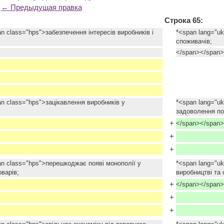
← Предыдущая правка
Строка 65:
n class="hps">забезпечення інтересів виробників і
*<span lang="uk
споживачів;
</span></span>
n class="hps">зацікавлення виробників у
*<span lang="u
задоволення по
+
</span></span>
+
+
an class="hps">перешкоджає появі монополії у
*<span lang="u
оварів;
виробництві та о
+
</span></span>
+
+