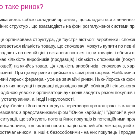
о таке ринок?
іка являє собою складний організм , що складається з величезно
йних структур , що взаємодіють на фоні розгалуженої системи пр
це організована структура, де "зустрічаються" виробники і спожив
ивається кількість товару, що споживачі можуть купити по певній ц
одають по певній ціні ) встановлюються і ціни товарів, і обсяги п
є кількість виробників (продавців) і кількість споживачів (покуп
рошей) на якийсь товар. Ця кількість виробників і споживачів, х
позиції. При цьому ринки приймають самі різні форми. Найближча
вий ларьок фермера - усе це звичайні ринки. Нью-Йоркська фонд
на яких покупці і продавці відповідно акцій, облігацій і сільсько
Подібною уявою й організатори аукціонів зводять разом покупців 
устаткування, а іноді і нерухомості.
 футболіст і його агент ведуть переговори про контракт із влас
озмовляє з представниками фірм "Юніон карбайд" і "Дюпон" в у
і ситуації, що зв'язують потенційних покупців із потенційними п
 локальними, тоді як інші носять національний або міжнародний х
постачальником, а інші є безособовими - на них покупець і прода