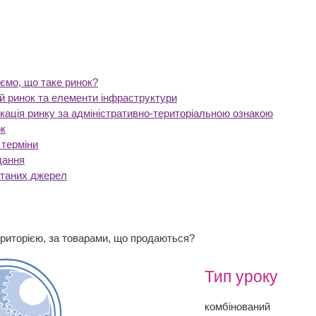
ємо, що таке ринок?
й ринок та елементи інфраструктури
кація ринку за адміністративно-територіальною ознакою
к
 терміни
дання
станих джерел
ериторією, за товарами, що продаються?
Тип уроку
комбінований