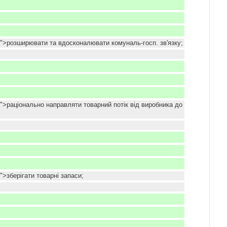
k">розширювати та вдосконалювати комуналь-госп. зв'язку;
k">раціонально направляти товарний потік від виробника до
">зберігати товарні запаси;