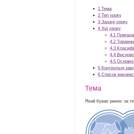
1
Тема
2
Тип уроку
3
Задачі уроку
4
Хід уроку
4.1
Пригада
4.2
Товарни
4.3
Класифі
4.4
Висново
4.5
Основні
5
Контрольні зав
6
Список викори
Тема
Який буває ринок: за т