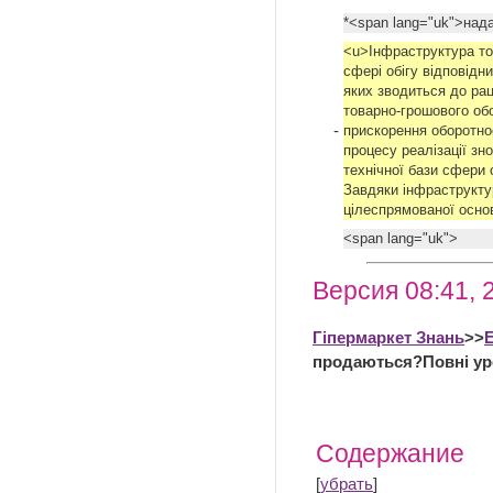
*<span lang="uk">над
<u>Інфраструктура то
сфері обігу відповідн
яких зводиться до рац
товарно-грошового об
-
прискорення оборотнос
процесу реалізації зн
технічної бази сфери о
Завдяки інфраструктур
цілеспрямованої основ
<span lang="uk">
Версия 08:41, 
Гіпермаркет Знань
>>
продаються?Повні ур
Содержание
[
убрать
]