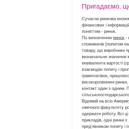
Пригадаємо, щ
Сучасна ринкова економ
фінансових і інформаці
поняттям - ринок.
По визначенню
ринок
- 
споживачів (попитом наз
товару, що виробники пр
визначальне значення ма
еквівалента вартості (г
взаємодію попиту і про
грамплатівок, пришляхо
високорозвинені ринки, 
контакт один з одним. 
сільськогосподарського 
Відомий на всю Америку
хімічного факультету р
одержати роботу. Всі ц
прикладів, одні ринки є
пред'явником попиту і 