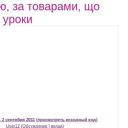
єю, за товарами, що
 уроки
, 2 сентября 2011
(
просмотреть исходный код
)
User12
(
Обсуждение
|
вклад
)