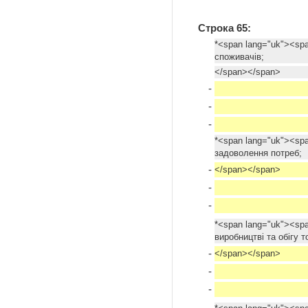
Строка 65:
*<span lang="uk"><spa
споживачів;
</span></span>
-
-
-
*<span lang="uk"><spa
задоволення потреб;
-
</span></span>
-
-
*<span lang="uk"><sp
виробництві та обігу т
-
</span></span>
-
-