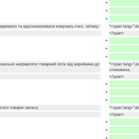
+
+
+
ширювати та вдосконалювати комуналь-госп. зв'язку;
*<span lang="u
</span>
+
+
+
онально направляти товарний потік від виробника до
*<span lang="u
споживача;
</span>
+
+
+
ігати товарні запаси;
*<span lang="uk
</span>
+
+
+