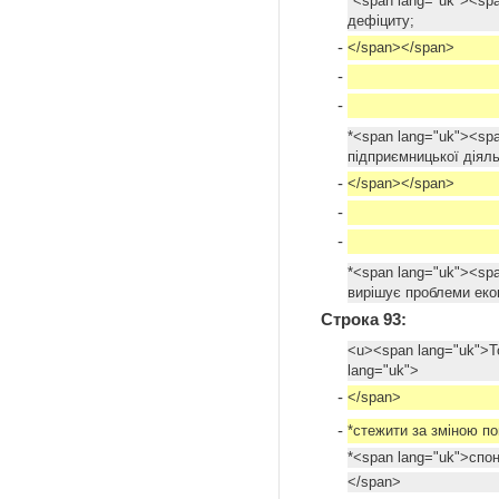
*<span lang="uk"><spa
дефіциту;
-
</span></span>
-
-
*<span lang="uk"><sp
підприємницької діяль
-
</span></span>
-
-
*<span lang="uk"><sp
вирішує проблеми еко
Строка 93:
<u><span lang="uk">Т
lang="uk">
-
</span>
-
*стежити за зміною по
*<span lang="uk">спон
</span>