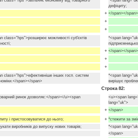
n class="hps">звільняє економіку від товарного
*<span lang="uk
дефіциту;
+
</span></span>
+
+
an class="hps">розширює можливості суб'єктів
*<span lang="u
ності;
підприємницької
+
</span></span>
+
+
an class="hps">ефективніше інших госп. систем
*<span lang="u
номіки.</span></span>
вирішує пробле
Строка 82:
оварний ринок дозволяє:</span></u><span
<u><span lang=
lang="uk">
+
</span>
+
питу і пристосовуватися до нього;
*стежити за зм
укати виробників до випуску нових товарів;
*<span lang="uk
</span>