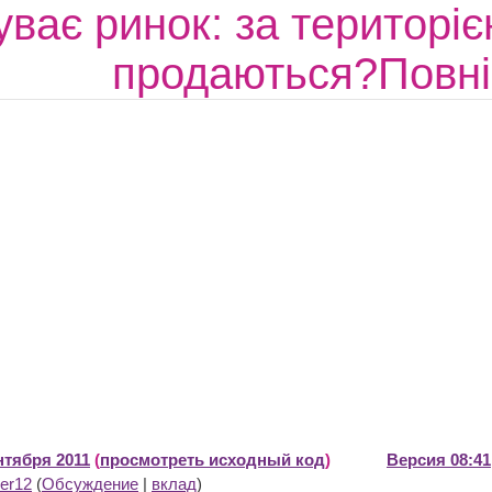
уває ринок: за територі
продаються?Повні
нтября 2011
(
просмотреть исходный код
)
Версия 08:41
er12
(
Обсуждение
|
вклад
)