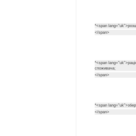
*<span lang="uk">роз
</span>
*<span lang="uk">раці
споживача;
</span>
*<span lang="uk">збер
</span>