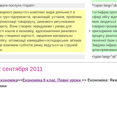
авати послуги.</span>
*<span lang="u
варного ринку</u>-комплекс видів діяльності в
<u>Інфраструкт
их груп підприємств, організацій, установ, проблема
сфері обігу від
іоналізації товароруху, ринкового регулювання
яких зводиться 
ороту. Вона створює передумови і умови для
товарно-грошов
+
ті коштів в економіці, вдосконалення ринкового
прискорення об
ову створеної вартості, зміцнення матеріально
процесу реаліза
бігу, оптимізації комерційно-господарських зв'язків.
технічної бази 
і взаємини суб'єктів ринку ведуться на стрункій
Завдяки інфраст
і.
цілеспрямовано
<span lang="uk
2 сентября 2011
Економіка
>>
Економіка 6 клас. Повні уроки
>> Економіка: Яки
оки