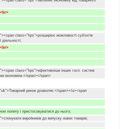
"><span class="hps">звільняє економіку від товарного
<br>
k"><span class="hps">розширює можливості суб'єктів
 діяльності;
<br>
k"><span class="hps">ефективніше інших госп. систем
ми економіки.</span></span>
"uk">Товарний ринок дозволяє:</span></u><span
іною попиту і пристосовуватися до нього;
">спонукати виробників до випуску нових товарів;