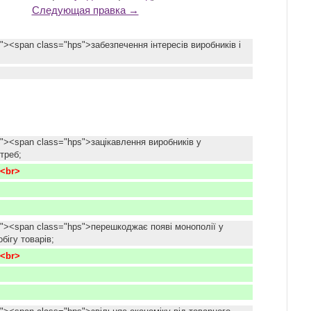
Следующая правка →
"><span class="hps">забезпечення інтересів виробників і
k"><span class="hps">зацікавлення виробників у
треб;
<br>
k"><span class="hps">перешкоджає появі монополії у
бігу товарів;
<br>