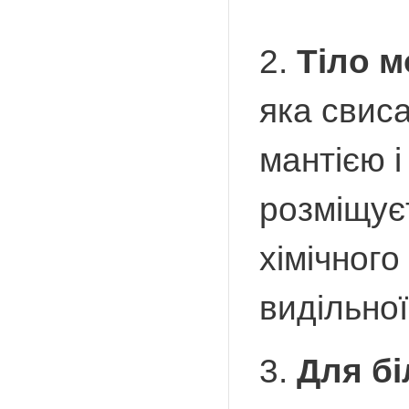
2.
Тіло м
яка свиса
мантією і
розміщуєт
хімічного
видільно
3.
Для бі