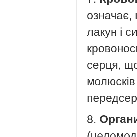
означає,
лакун і с
кровонос
серця, що
молюсків
передсер
8.
Органи
(целомод