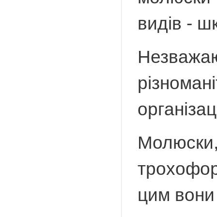
видів - ш
Незважаю
різномані
організаці
Молюски,
трохофорн
цим вони