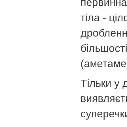
первинна
тіла - ці
дробленн
більшост
(аметамер
Тільки у 
виявляєть
суперечк