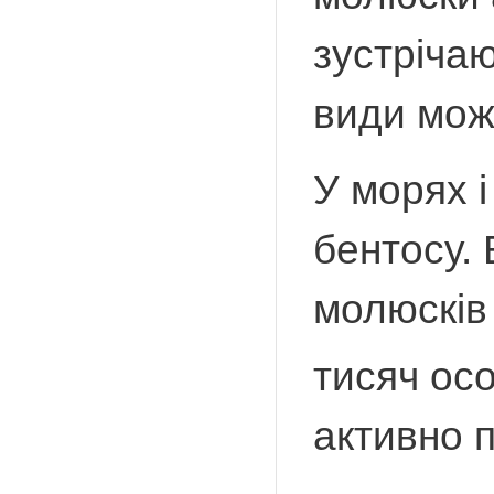
зустріча
види мож
У морях 
бентосу.
молюсків
тисяч осо
активно 