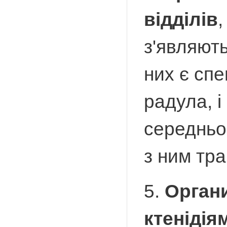
відділів
,
з'являют
них є спе
радула, і
середньог
з ним тра
5.
Органи
ктенідіям