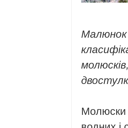
Малюнок 1
класифік
молюсків
двостулко
Молюски 
водних і