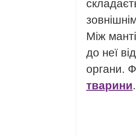
складаєть
зовнішнім
Між мант
до неї ві
органи. 
тварини
.