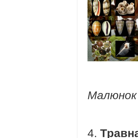
Малюнок 
4.
Травна