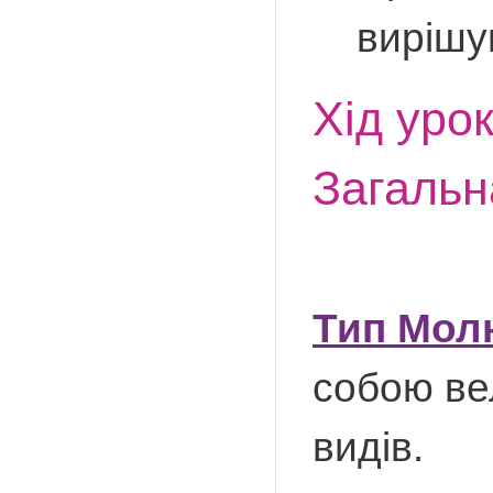
вирішу
Хід уро
Загальн
Тип Мол
собою ве
видів.