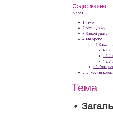
Содержание
[
убрать
]
1
Тема
2
Мета уроку
3
Задачі уроку
4
Хід уроку
4.1
Загальн
4.1.1
4.1.2
4.1.3
4.2
Контро
5
Список викорис
Тема
Загаль