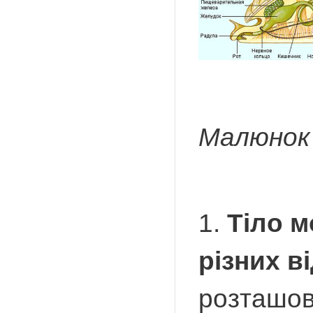
Малюнок 
1.
Тіло м
різних ві
розташова