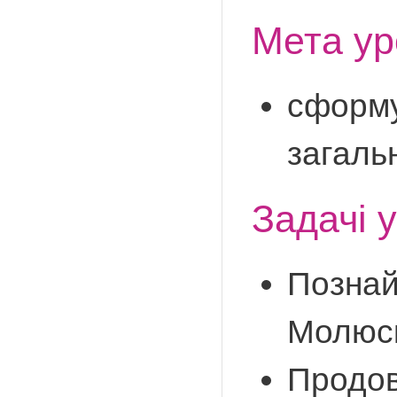
Мета ур
сформу
загаль
Задачі 
Познай
Молюс
Продов