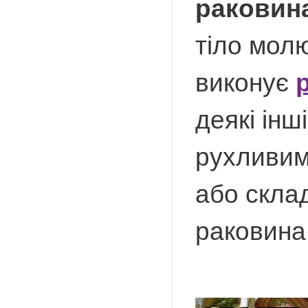
раковин
тіло молю
виконує
деякі інш
рухливим
або склад
раковина