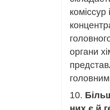
коміссур 
концентра
головного
органи хі
представ
головним 
10.
Більш
них є й 