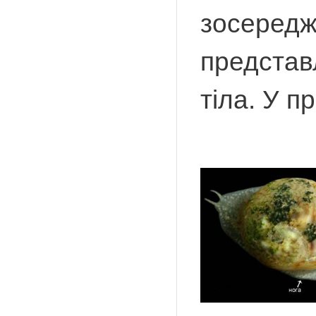
зосередже
представ
тіла. У п