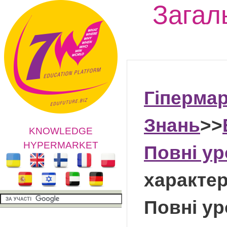
Загал
Гіперма
Знань
>>
KNOWLEDGE
HYPERMARKET
Повні ур
характе
Повні ур