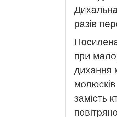
Дихальна 
разів пе
Посилена
при мало
дихання 
молюсків 
замість к
повітряно