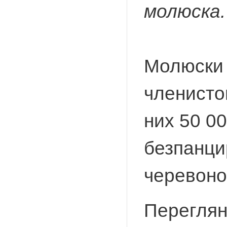
молюска.
Молюски -
членистон
них 50 00
безпанци
черевоног
Переглян