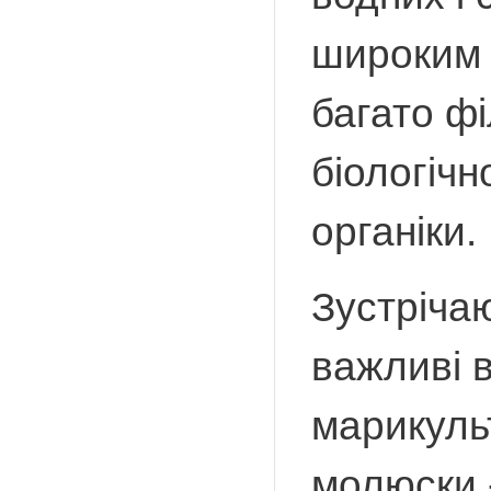
широким 
багато фі
біологічн
органіки.
Зустріча
важливі 
марикуль
молюски -