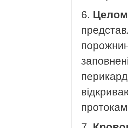
6.
Целом
представ
порожнин
заповнен
перикард
відкрива
протоками
7.
Крово