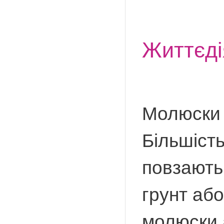
Життєді
Молюски ж
Більшість
повзають 
грунт або
молюски 