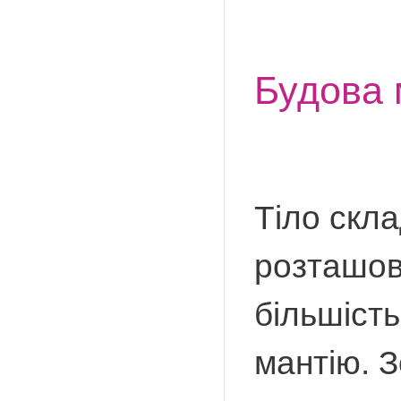
Будова 
Тіло скла
розташова
більшість
мантію. З