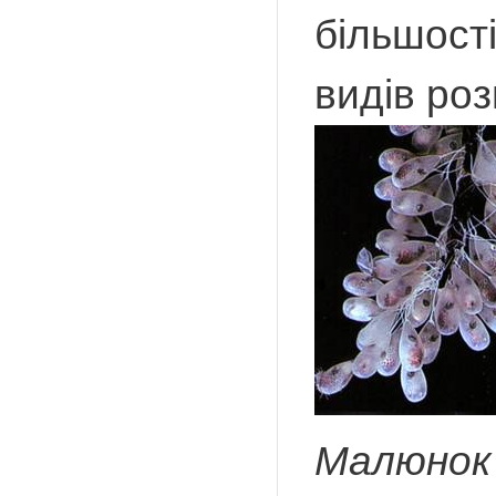
більшості
видів ро
Малюнок 