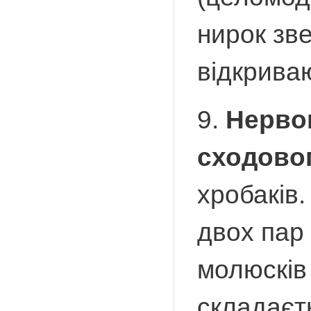
нирок зве
відкрива
9.
Нерво
сходово
хробаків.
двох пар 
молюсків
складаєть