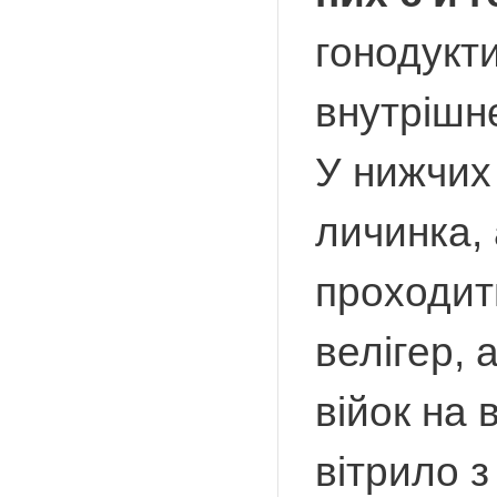
гонодукт
внутрішн
У нижчих
личинка,
проходить
велігер, 
війок на 
вітрило з