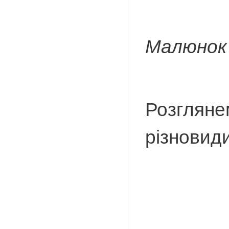
Малюнок 
Розглянем
різновиди