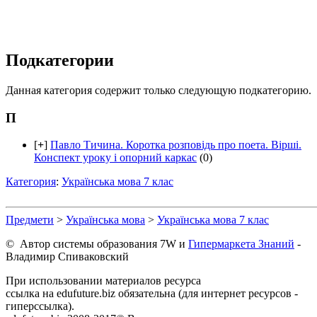
Подкатегории
Данная категория содержит только следующую подкатегорию.
П
[
+
]
Павло Тичина. Коротка розповідь про поета. Вірші.
Конспект уроку і опорний каркас
(0)
Категория
:
Українська мова 7 клас
Предмети
>
Українська мова
>
Українська мова 7 клас
© Автор системы образования 7W и
Гипермаркета Знаний
-
Владимир Спиваковский
При использовании материалов ресурса
ссылка на edufuture.biz обязательна (для интернет ресурсов -
гиперссылка).