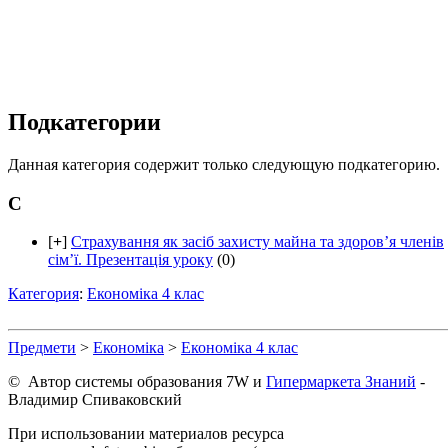
Подкатегории
Данная категория содержит только следующую подкатегорию.
С
[
+
]
Страхування як засіб захисту майна та здоров’я членів
сім’ї. Презентація уроку
(0)
Категория
:
Економіка 4 клас
Предмети
>
Економіка
>
Економіка 4 клас
© Автор системы образования 7W и
Гипермаркета Знаний
-
Владимир Спиваковский
При использовании материалов ресурса