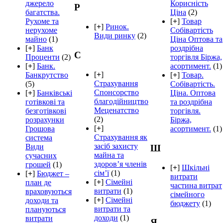
джерело
Корисність
Р
багатства.
Ціна
(2)
Рухоме та
[
+
]
Товар
[
+
]
Ринок.
нерухоме
Собівартість
Види ринку
(2)
майно
(1)
Ціна Оптова та
[
+
]
Банк
роздрібна
С
Проценти
(2)
торгівля Біржа,
[
+
]
Банк.
асортимент.
(1)
[
+
]
Банкрутство
[
+
]
Товар.
Страхування
(5)
Собівартість.
Спонсорство
[
+
]
Банківські
Ціна. Оптова
благодійництво
готівкові та
та роздрібна
Меценатство
безготівкові
торгівля.
(2)
розрахунки
Біржа,
[
+
]
Грошова
асортимент.
(1)
Страхування як
система
засіб захисту
Види
Ш
майна та
сучасних
здоров’я членів
грошей
(1)
[
+
]
Шкільні
сім’ї
(1)
[
+
]
Бюджет –
витрати
[
+
]
Сімейні
план де
частина витрат
витрати
(1)
враховуються
сімейного
[
+
]
Сімейні
доходи та
бюджету
(1)
витрати та
плануються
доходи
(1)
витрати
Я