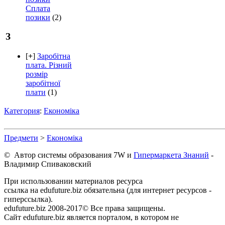
Сплата
позики
(2)
З
[
+
]
Заробітна
плата. Різний
розмір
заробітної
плати
(1)
Категория
:
Економіка
Предмети
>
Економіка
© Автор системы образования 7W и
Гипермаркета Знаний
-
Владимир Спиваковский
При использовании материалов ресурса
ссылка на edufuture.biz обязательна (для интернет ресурсов -
гиперссылка).
edufuture.biz 2008-2017© Все права защищены.
Сайт edufuture.biz является порталом, в котором не