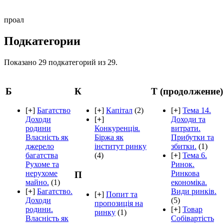
проал
Подкатегории
Показано 29 подкатегорий из 29.
Б
К
Т (продолжение)
[
+
]
Багатство
[
+
]
Капітал
(2)
[
+
]
Тема 14.
Доходи
[
+
]
Доходи та
родини
Конкуренція.
витрати.
Власність як
Біржа як
Прибутки та
джерело
інститут ринку
збитки.
(1)
багатства
(4)
[
+
]
Тема 6.
Рухоме та
Ринок.
нерухоме
Ринкова
П
майно.
(1)
економіка.
[
+
]
Багатство.
Види ринків.
[
+
]
Попит та
Доходи
(5)
пропозиція на
родини.
[
+
]
Товар
ринку
(1)
Власність як
Собівартість