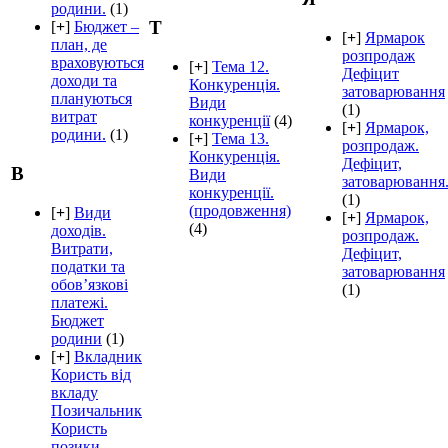
родини.
(1)
Т
[
+
]
Бюджет –
[
+
]
Ярмарок
план, де
розпродаж
враховуються
[
+
]
Тема 12.
Дефіцит
доходи та
Конкуренція.
затоварювання
плануються
Види
(1)
витрат
конкуренції
(4)
[
+
]
Ярмарок,
родини.
(1)
[
+
]
Тема 13.
розпродаж.
Конкуренція.
Дефіцит,
В
Види
затоварювання
конкуренції.
(1)
(продовження)
[
+
]
Види
[
+
]
Ярмарок,
(4)
доходів.
розпродаж.
Витрати,
Дефіцит,
податки та
затоварювання
обов’язкові
(1)
платежі.
Бюджет
родини
(1)
[
+
]
Вкладник
Користь від
вкладу
Позичальник
Користь
позики