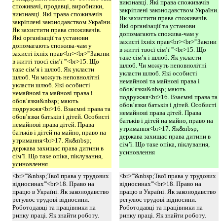
виконавці. Які права споживачів
споживачі, продавці, виробники,
закріплені законодавством України.
виконавці. Які права споживачів
Як захистити права споживачів.
закріплені законодавством України.
Які організації та установи
Як захистити права споживачів.
допомагають спожива-чам у
Які організації та установи
захисті їхніх прав<br><br>'''Закони
допомагають спожива-чам у
в житті твоєї сім’ї '''<br>15. Що
захисті їхніх прав<br><br>'''Закони
таке сім’я і шлюб. Як укласти
в житті твоєї сім’ї '''<br>15. Що
шлюб. Чи можуть неповнолітні
таке сім’я і шлюб. Як укласти
укласти шлюб. Які особисті
шлюб. Чи можуть неповнолітні
немайнові та майнові права і
укласти шлюб. Які особисті
обов’язки&nbsp; мають
немайнові та майнові права і
подружжя<br>16. Взаємні права та
обов’язки&nbsp; мають
обов’язки батьків і дітей. Особисті
подружжя<br>16. Взаємні права та
немайнові права дітей. Права
обов’язки батьків і дітей. Особисті
батьків і дітей на майно, право на
немайнові права дітей. Права
утримання<br>17. Як&nbsp;
батьків і дітей на майно, право на
держава захищає права дитини в
утримання<br>17. Як&nbsp;
сім’ї. Що таке опіка, піклування,
держава захищає права дитини в
усиновлення
сім’ї. Що таке опіка, піклування,
усиновлення
<br>'''&nbsp;Твої права у трудових
<br>'''&nbsp;Твої права у трудових
відносинах'''<br>18. Право на
відносинах'''<br>18. Право на
працю в Україні. Як законодавство
працю в Україні. Як законодавство
регулює трудові відносини.
регулює трудові відносини.
Роботодавці та працівники на
Роботодавці та працівники на
ринку праці. Як знайти роботу.
ринку праці. Як знайти роботу.