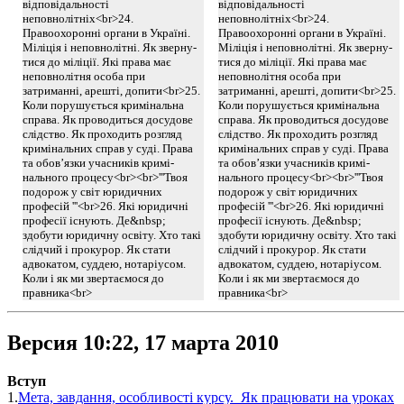
відповідальності
відповідальності
неповнолітніх<br>24.
неповнолітніх<br>24.
Правоохоронні органи в Україні.
Правоохоронні органи в Україні.
Міліція і неповнолітні. Як зверну-
Міліція і неповнолітні. Як зверну-
тися до міліції. Які права має
тися до міліції. Які права має
неповнолітня особа при
неповнолітня особа при
затриманні, арешті, допити<br>25.
затриманні, арешті, допити<br>25.
Коли порушується кримінальна
Коли порушується кримінальна
справа. Як проводиться досудове
справа. Як проводиться досудове
слідство. Як проходить розгляд
слідство. Як проходить розгляд
кримінальних справ у суді. Права
кримінальних справ у суді. Права
та обов’язки учасників кримі-
та обов’язки учасників кримі-
нального процесу<br><br>'''Твоя
нального процесу<br><br>'''Твоя
подорож у світ юридичних
подорож у світ юридичних
професій '''<br>26. Які юридичні
професій '''<br>26. Які юридичні
професії існують. Де&nbsp;
професії існують. Де&nbsp;
здобути юридичну освіту. Хто такі
здобути юридичну освіту. Хто такі
слідчий і прокурор. Як стати
слідчий і прокурор. Як стати
адвокатом, суддею, нотаріусом.
адвокатом, суддею, нотаріусом.
Коли і як ми звертаємося до
Коли і як ми звертаємося до
правника<br>
правника<br>
Версия 10:22, 17 марта 2010
Вступ
1.
Мета, завдання, особливості курсу. Як працювати на уроках