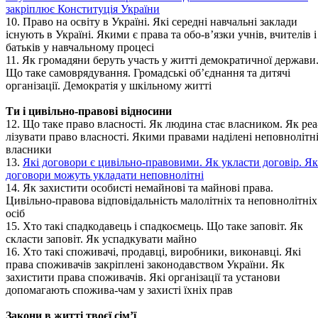
закріплює Конституція України
10. Право на освіту в Україні. Які середні навчальні заклади
існують в Україні. Якими є права та обо-в’язки учнів, вчителів і
батьків у навчальному процесі
11. Як громадяни беруть участь у житті демократичної держави
Що таке самоврядування. Громадські об’єднання та дитячі
організації. Демократія у шкільному житті
Ти і цивільно-правові відносини
12. Що таке право власності. Як людина стає власником. Як реа
лізувати право власності. Якими правами наділені неповнолітн
власники
13.
Які договори є цивільно-правовими. Як укласти договір. Як
договори можуть укладати неповнолітні
14. Як захистити особисті немайнові та майнові права.
Цивільно-правова відповідальність малолітніх та неповнолітніх
осіб
15. Хто такі спадкодавець і спадкоємець. Що таке заповіт. Як
скласти заповіт. Як успадкувати майно
16. Хто такі споживачі, продавці, виробники, виконавці. Які
права споживачів закріплені законодавством України. Як
захистити права споживачів. Які організації та установи
допомагають спожива-чам у захисті їхніх прав
Закони в житті твоєї сім’ї