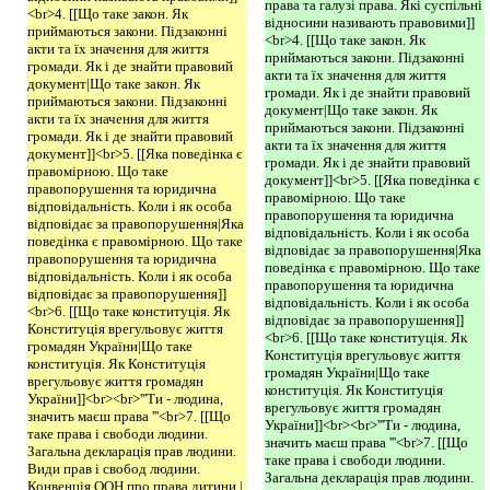
права та галузі права. Які суспільні
<br>4. [[Що таке закон. Як
відносини називають правовими]]
приймаються закони. Підзаконні
<br>4. [[Що таке закон. Як
акти та їх значення для життя
приймаються закони. Підзаконні
громади. Як і де знайти правовий
акти та їх значення для життя
документ|Що таке закон. Як
громади. Як і де знайти правовий
приймаються закони. Підзаконні
документ|Що таке закон. Як
акти та їх значення для життя
приймаються закони. Підзаконні
громади. Як і де знайти правовий
акти та їх значення для життя
документ]]<br>5. [[Яка поведінка є
громади. Як і де знайти правовий
правомірною. Що таке
документ]]<br>5. [[Яка поведінка є
правопорушення та юридична
правомірною. Що таке
відповідальність. Коли і як особа
правопорушення та юридична
відповідає за правопорушення|Яка
відповідальність. Коли і як особа
поведінка є правомірною. Що таке
відповідає за правопорушення|Яка
правопорушення та юридична
поведінка є правомірною. Що таке
відповідальність. Коли і як особа
правопорушення та юридична
відповідає за правопорушення]]
відповідальність. Коли і як особа
<br>6. [[Що таке конституція. Як
відповідає за правопорушення]]
Конституція врегульовує життя
<br>6. [[Що таке конституція. Як
громадян України|Що таке
Конституція врегульовує життя
конституція. Як Конституція
громадян України|Що таке
врегульовує життя громадян
конституція. Як Конституція
України]]<br><br>'''Ти - людина,
врегульовує життя громадян
значить маєш права '''<br>7. [[Що
України]]<br><br>'''Ти - людина,
таке права і свободи людини.
значить маєш права '''<br>7. [[Що
Загальна декларація прав людини.
таке права і свободи людини.
Види прав і свобод людини.
Загальна декларація прав людини.
Конвенція ООН про права дитини.|