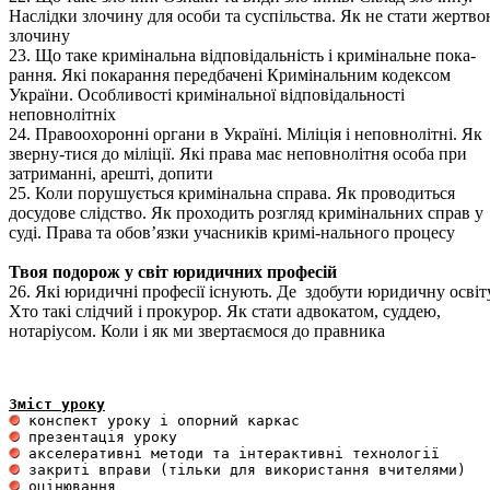
Наслідки злочину для особи та суспільства. Як не стати жертв
злочину
23. Що таке кримінальна відповідальність і кримінальне пока-
рання. Які покарання передбачені Кримінальним кодексом
України. Особливості кримінальної відповідальності
неповнолітніх
24. Правоохоронні органи в Україні. Міліція і неповнолітні. Як
зверну-тися до міліції. Які права має неповнолітня особа при
затриманні, арешті, допити
25. Коли порушується кримінальна справа. Як проводиться
досудове слідство. Як проходить розгляд кримінальних справ у
суді. Права та обов’язки учасників кримі-нального процесу
Твоя подорож у світ юридичних професій
26. Які юридичні професії існують. Де здобути юридичну освіту
Хто такі слідчий і прокурор. Як стати адвокатом, суддею,
нотаріусом. Коли і як ми звертаємося до правника
Зміст уроку
 оцінювання 
