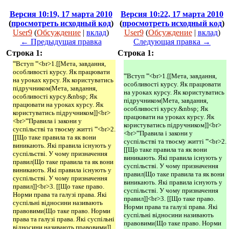
Версия 10:19, 17 марта 2010
Версия 10:22, 17 марта 2010
(
просмотреть исходный код
)
(
просмотреть исходный код
)
User9
(
Обсуждение
|
вклад
)
User9
(
Обсуждение
|
вклад
)
← Предыдущая правка
Следующая правка →
Строка 1:
Строка 1:
'''Вступ '''<br>1.[[Мета, завдання,
особливості курсу. Як працювати
'''Вступ '''<br>1.[[Мета, завдання,
на уроках курсу. Як користуватись
особливості курсу. Як працювати
підручником|Мета, завдання,
на уроках курсу. Як користуватись
особливості курсу.&nbsp; Як
підручником|Мета, завдання,
працювати на уроках курсу. Як
особливості курсу.&nbsp; Як
користуватись підручником]]<br>
працювати на уроках курсу. Як
<br>'''Правила і закони у
користуватись підручником]]<br>
суспільстві та твоєму житті '''<br>2.
<br>'''Правила і закони у
[[Що таке правила та як вони
суспільстві та твоєму житті '''<br>2.
виникають. Які правила існують у
[[Що таке правила та як вони
суспільстві. У чому призначення
виникають. Які правила існують у
правил|Що таке правила та як вони
суспільстві. У чому призначення
виникають. Які правила існують у
правил|Що таке правила та як вони
суспільстві. У чому призначення
виникають. Які правила існують у
правил]]<br>3. [[Що таке право.
суспільстві. У чому призначення
Норми права та галузі права. Які
правил]]<br>3. [[Що таке право.
суспільні відносини називають
Норми права та галузі права. Які
правовими|Що таке право. Норми
суспільні відносини називають
права та галузі права. Які суспільні
правовими|Що таке право. Норми
відносини називають правовими]]