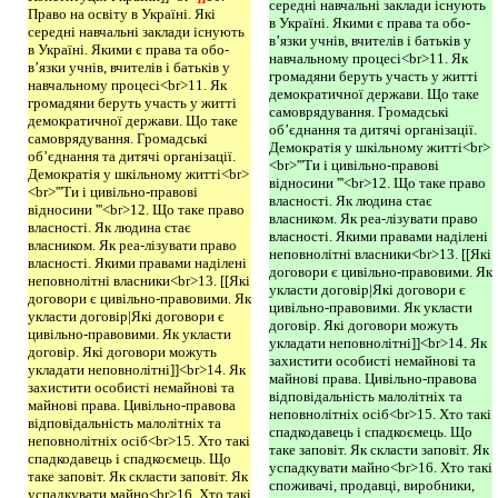
середні навчальні заклади існують
Право на освіту в Україні. Які
в Україні. Якими є права та обо-
середні навчальні заклади існують
в’язки учнів, вчителів і батьків у
в Україні. Якими є права та обо-
навчальному процесі<br>11. Як
в’язки учнів, вчителів і батьків у
громадяни беруть участь у житті
навчальному процесі<br>11. Як
демократичної держави. Що таке
громадяни беруть участь у житті
самоврядування. Громадські
демократичної держави. Що таке
об’єднання та дитячі організації.
самоврядування. Громадські
Демократія у шкільному житті<br>
об’єднання та дитячі організації.
<br>'''Ти і цивільно-правові
Демократія у шкільному житті<br>
відносини '''<br>12. Що таке право
<br>'''Ти і цивільно-правові
власності. Як людина стає
відносини '''<br>12. Що таке право
власником. Як реа-лізувати право
власності. Як людина стає
власності. Якими правами наділені
власником. Як реа-лізувати право
неповнолітні власники<br>13. [[Які
власності. Якими правами наділені
договори є цивільно-правовими. Як
неповнолітні власники<br>13. [[Які
укласти договір|Які договори є
договори є цивільно-правовими. Як
цивільно-правовими. Як укласти
укласти договір|Які договори є
договір. Які договори можуть
цивільно-правовими. Як укласти
укладати неповнолітні]]<br>14. Як
договір. Які договори можуть
захистити особисті немайнові та
укладати неповнолітні]]<br>14. Як
майнові права. Цивільно-правова
захистити особисті немайнові та
відповідальність малолітніх та
майнові права. Цивільно-правова
неповнолітніх осіб<br>15. Хто такі
відповідальність малолітніх та
спадкодавець і спадкоємець. Що
неповнолітніх осіб<br>15. Хто такі
таке заповіт. Як скласти заповіт. Як
спадкодавець і спадкоємець. Що
успадкувати майно<br>16. Хто такі
таке заповіт. Як скласти заповіт. Як
споживачі, продавці, виробники,
успадкувати майно<br>16. Хто такі