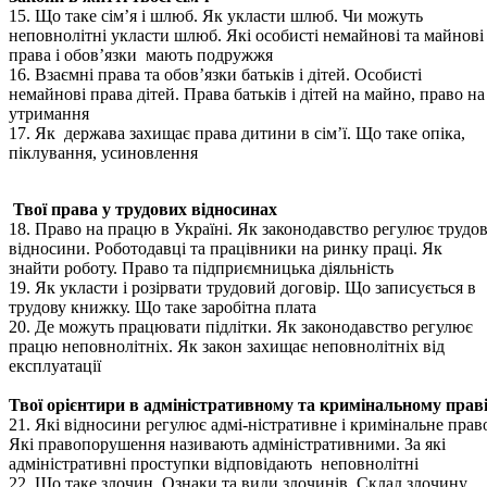
15. Що таке сім’я і шлюб. Як укласти шлюб. Чи можуть
неповнолітні укласти шлюб. Які особисті немайнові та майнові
права і обов’язки мають подружжя
16. Взаємні права та обов’язки батьків і дітей. Особисті
немайнові права дітей. Права батьків і дітей на майно, право на
утримання
17. Як держава захищає права дитини в сім’ї. Що таке опіка,
піклування, усиновлення
Твої права у трудових відносинах
18. Право на працю в Україні. Як законодавство регулює трудов
відносини. Роботодавці та працівники на ринку праці. Як
знайти роботу. Право та підприємницька діяльність
19. Як укласти і розірвати трудовий договір. Що записується в
трудову книжку. Що таке заробітна плата
20. Де можуть працювати підлітки. Як законодавство регулює
працю неповнолітніх. Як закон захищає неповнолітніх від
експлуатації
Твої орієнтири в адміністративному та кримінальному прав
21. Які відносини регулює адмі-ністративне і кримінальне прав
Які правопорушення називають адміністративними. За які
адміністративні проступки відповідають неповнолітні
22. Що таке злочин. Ознаки та види злочинів. Склад злочину.