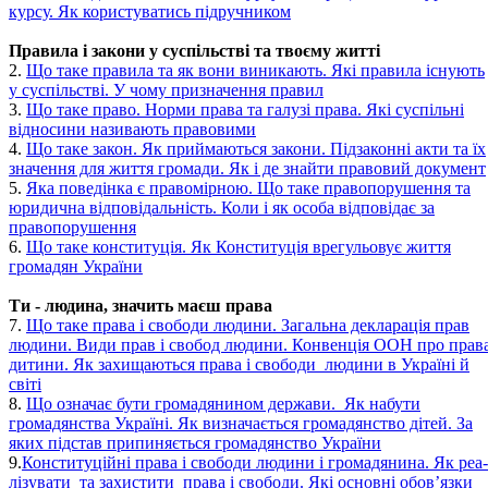
курсу. Як користуватись підручником
Правила і закони у суспільстві та твоєму житті
2.
Що таке правила та як вони виникають. Які правила існують
у суспільстві. У чому призначення правил
3.
Що таке право. Норми права та галузі права. Які суспільні
відносини називають правовими
4.
Що таке закон. Як приймаються закони. Підзаконні акти та їх
значення для життя громади. Як і де знайти правовий документ
5.
Яка поведінка є правомірною. Що таке правопорушення та
юридична відповідальність. Коли і як особа відповідає за
правопорушення
6.
Що таке конституція. Як Конституція врегульовує життя
громадян України
Ти - людина, значить маєш права
7.
Що таке права і свободи людини. Загальна декларація прав
людини. Види прав і свобод людини. Конвенція ООН про прав
дитини. Як захищаються права і свободи людини в Україні й
світі
8.
Що означає бути громадянином держави. Як набути
громадянства Україні. Як визначається громадянство дітей. За
яких підстав припиняється громадянство України
9.
Конституційні права і свободи людини і громадянина. Як реа-
лізувати та захистити права і свободи. Які основні обов’язки