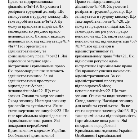
Право та підприємницька
Право та підприємницька
діяльність<br>19. Як укласти і
діяльність<br>19. Як укласти і
розірвати трудовий договір. Що
розірвати трудовий договір. Що
записується в трудову книжку. Що
записується в трудову книжку. Що
таке заробітна плата<br>20. Де
таке заробітна плата<br>20. Де
можуть працювати підлітки. Як
можуть працювати підлітки. Як
законодавство регулює працю
законодавство регулює працю
неповнолітніх. Як закон захищає
неповнолітніх. Як закон захищає
неповнолітніх від експлуатації<br>
неповнолітніх від експлуатації<br>
<br>'''Твої орієнтири в
<br>'''Твої орієнтири в
адміністративному та
адміністративному та
кримінальному праві '''<br>21. Які
кримінальному праві '''<br>21. Які
відносини регулює адмі-
відносини регулює адмі-
ністративне і кримінальне право.
ністративне і кримінальне право.
Які правопорушення називають
Які правопорушення називають
адміністративними. За які
адміністративними. За які
адміністративні проступки
адміністративні проступки
відповідають&nbsp;
відповідають&nbsp;
неповнолітні<br>22. Що таке
неповнолітні<br>22. Що таке
злочин. Ознаки та види злочинів.
злочин. Ознаки та види злочинів.
Склад злочину. Наслідки злочину
Склад злочину. Наслідки злочину
для особи та суспільства. Як не
для особи та суспільства. Як не
стати жертвою злочину<br>23. Що
стати жертвою злочину<br>23. Що
таке кримінальна відповідальність
таке кримінальна відповідальність
і кримінальне пока-рання. Які
і кримінальне пока-рання. Які
покарання передбачені
покарання передбачені
Кримінальним кодексом України.
Кримінальним кодексом України.
Особливості кримінальної
Особливості кримінальної