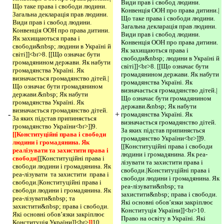
Види прав і свобод людини.
Що таке права і свободи людини.
Конвенція ООН про права дитини.|
Загальна декларація прав людини.
Що таке права і свободи людини.
Види прав і свобод людини.
Загальна декларація прав людини.
Конвенція ООН про права дитини.
Види прав і свобод людини.
Як захищаються права і
Конвенція ООН про права дитини.
свободи&nbsp; людини в Україні й
Як захищаються права і
світі]]<br>8. [[Що означає бути
свободи&nbsp; людини в Україні й
громадянином держави. Як набути
світі]]<br>8. [[Що означає бути
громадянства Україні. Як
громадянином держави. Як набути
визначається громадянство дітей.|
громадянства Україні. Як
Що означає бути громадянином
визначається громадянство дітей.|
держави.&nbsp; Як набути
Що означає бути громадянином
громадянства Україні. Як
держави.&nbsp; Як набути
визначається громадянство дітей.
-
+
громадянства Україні. Як
За яких підстав припиняється
визначається громадянство дітей.
громадянство України<br>]]9.
За яких підстав припиняється
[[Конституційні права і свободи 
громадянство України<br>]]9.
людини і громадянина. Як 
[[Конституційні права і свободи
реалізувати та захистити права і 
людини і громадянина. Як реа-
свободи|
[[Конституційні права і
лізувати та захистити права і
свободи людини і громадянина. Як
свободи.|Конституційні права і
реа-лізувати
та захистити
права і
свободи людини і громадянина. Як
свободи.|Конституційні права і
реа-лізувати&nbsp; та
свободи людини і громадянина. Як
захистити&nbsp; права і свободи.
реа-лізувати&nbsp; та
Які основні обов’язки закріплює
захистити&nbsp; права і свободи.
Конституція України]]<br>10.
Які основні обов’язки закріплює
Право на освіту в Україні. Які
Конституція України]]<br>
]]
10.