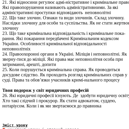
21. Які відносини регулює адмі-ністративне і кримінальне прав
Які правопорушення називають адміністративними. За які
адміністративні проступки відповідають неповнолітні
22. Що таке злочин. Ознаки та види злочинів. Склад злочину.
Наслідки злочину для особи та суспільства. Як не стати жертв
злочину
23. Що таке кримінальна відповідальність і кримінальне пока-
рання. Які покарання передбачені Кримінальним кодексом
України. Особливості кримінальної відповідальності
неповнолітніх
24. Правоохоронні органи в Україні. Міліція і неповнолітні. Як
зверну-тися до міліції. Які права має неповнолітня особа при
затриманні, арешті, допити
25. Коли порушується кримінальна справа. Як проводиться
досудове слідство. Як проходить розгляд кримінальних справ у
суді. Права та обов’язки учасників кримі-нального процесу
Твоя подорож у світ юридичних професій
26. Які юридичні професії існують. Де здобути юридичну освіту
Хто такі слідчий і прокурор. Як стати адвокатом, суддею,
нотаріусом. Коли і як ми звертаємося до правника
Зміст уроку