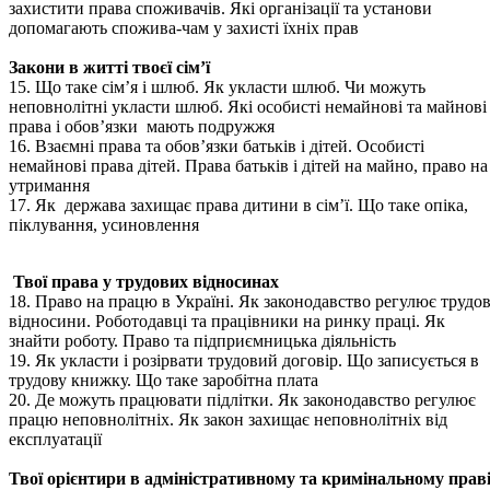
захистити права споживачів. Які організації та установи
допомагають спожива-чам у захисті їхніх прав
Закони в житті твоєї сім’ї
15. Що таке сім’я і шлюб. Як укласти шлюб. Чи можуть
неповнолітні укласти шлюб. Які особисті немайнові та майнові
права і обов’язки мають подружжя
16. Взаємні права та обов’язки батьків і дітей. Особисті
немайнові права дітей. Права батьків і дітей на майно, право на
утримання
17. Як держава захищає права дитини в сім’ї. Що таке опіка,
піклування, усиновлення
Твої права у трудових відносинах
18. Право на працю в Україні. Як законодавство регулює трудов
відносини. Роботодавці та працівники на ринку праці. Як
знайти роботу. Право та підприємницька діяльність
19. Як укласти і розірвати трудовий договір. Що записується в
трудову книжку. Що таке заробітна плата
20. Де можуть працювати підлітки. Як законодавство регулює
працю неповнолітніх. Як закон захищає неповнолітніх від
експлуатації
Твої орієнтири в адміністративному та кримінальному прав