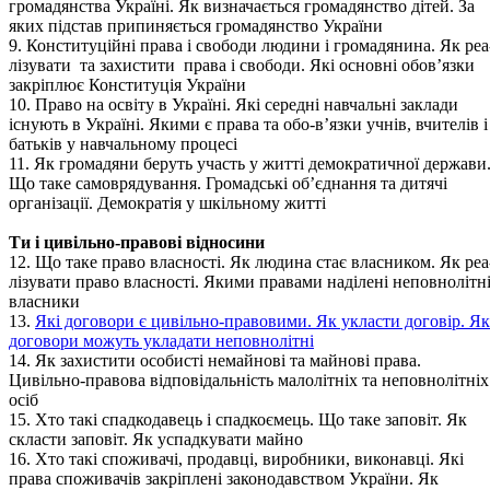
громадянства Україні. Як визначається громадянство дітей. За
яких підстав припиняється громадянство України
9. Конституційні права і свободи людини і громадянина. Як реа
лізувати та захистити права і свободи. Які основні обов’язки
закріплює Конституція України
10. Право на освіту в Україні. Які середні навчальні заклади
існують в Україні. Якими є права та обо-в’язки учнів, вчителів і
батьків у навчальному процесі
11. Як громадяни беруть участь у житті демократичної держави
Що таке самоврядування. Громадські об’єднання та дитячі
організації. Демократія у шкільному житті
Ти і цивільно-правові відносини
12. Що таке право власності. Як людина стає власником. Як реа
лізувати право власності. Якими правами наділені неповнолітн
власники
13.
Які договори є цивільно-правовими. Як укласти договір. Як
договори можуть укладати неповнолітні
14. Як захистити особисті немайнові та майнові права.
Цивільно-правова відповідальність малолітніх та неповнолітніх
осіб
15. Хто такі спадкодавець і спадкоємець. Що таке заповіт. Як
скласти заповіт. Як успадкувати майно
16. Хто такі споживачі, продавці, виробники, виконавці. Які
права споживачів закріплені законодавством України. Як