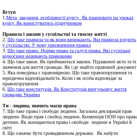
Вступ
1.
Мета, завдання, особливості курсу. Як працювати на уроках
курсу. Як користуватись підручником
Правила і закони у суспільстві та твоєму житті
2.
Що таке правила та як вони виникають. Які правила існують
у суспільстві. У чому призначення правил
3.
Що таке право. Норми права та галузі права. Які суспільні
відносини називають правовими
4. Що таке закон. Як приймаються закони. Підзаконні акти та їх
значення для життя громади. Як і де знайти правовий документ
5. Яка поведінка є правомірною. Що таке правопорушення та
юридична відповідальність. Коли і як особа відповідає за
правопорушення
6.
Що таке конституція. Як Конституція врегульовує життя
громадян України
Ти - людина, значить маєш права
7. Що таке права і свободи людини. Загальна декларація прав
людини. Види прав і свобод людини. Конвенція ООН про прав
дитини. Як захищаються права і свободи людини в Україні й
світі
8. Що означає бути громадянином держави. Як набути