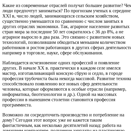
Какие из современные отраслей получат большее развитие? Че
люди предпочтут заниматься? По прогнозам ученых к середине
XXI в, число людей, занимающихся сельским хозяйством,
существенно уменьшится по сравнению с числом занятых в
других отраслях экономики. Так, аграрное население развитых
стран мира за последние 50 лет сократилось с 36 до 8%, а не
аграрное выросло в два раза. Это связано с развитием новых
технологий, позволившим обходиться меньшим количеством
работников и ростом работающих в других сферах деятельност
например в торговле, науке, сфере обслуживания.
Наблюдается исчезновение одних профессий и появление
других. В начале XX в. практически в каждом селе имелся
мастер, изготавливающий конскую сбрую и седло, в городе
профессия трубочиста была некогда массовой. Развитие техник
способствовало появлению все новых сфер деятельности
человека, которые оформляются к особые отрасли (например,
информатика, биотехнологии и др.). Одной на массовых
профессии в нынешнем столетии становится профессия
программиста.
Возможно ли сосредоточить производство и потребление на
дому? Сегодня этот вопрос уже не кажется таким
фантастичным, как несколько десятилетий назад: работа на
домашнем компьютере, получение зарплаты на пластиковую