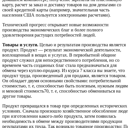
карту, расчет за заказ и доставку товаров на дом деньгами со
своей кредитной карты (например, значительная часть
населения США пользуется электронными расчетами).
Технический прогресс открывает новые возможности
производства экономических благ и более полного
удовлетворения растущих потребностей людей.
Товары и услуги.
Целью и результатам производства является
продукт. Продукт — результат экономической деятельности,
воплощенный в вещах и услугах. В первобытной общине
продукт служил для непосредственного потребления, но со
временем часть созданных благ стала предназначаться для
обмена через куплю-продажу. Из курса 7 класса вы знаете, что
продукт труда, произведенный для продажи, является товаром.
Он обладает двумя основными свойствами: потребительной
стоимостью, т. е, способностью быть полезным, нужным людям
и меновой стоимость70, т. е, способностью обмениваться на
другие товары.
Продукт превращался в товар при определенных исторических
условиях. Сначала произошло хозяйственное обособление люд
при изготовлении какого-либо продукта, затем появилась
необходимость в обмене между производителями продукции
результатами их труда. Так возникло товарное производство: П