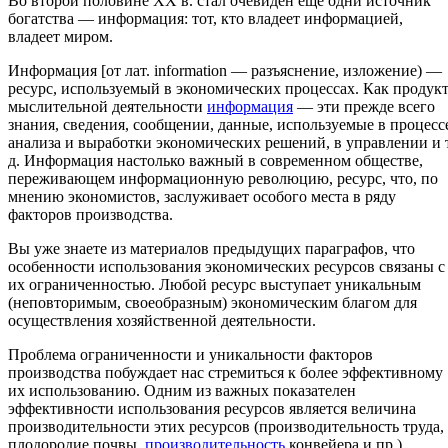
Во второй половине XX в. стал очевиден еще одни источник
богатства — информация: тот, кто владеет информацией,
владеет миром.
Информация [от лат. information — разъяснение, изложение) —
ресурс, используемый в экономических процессах. Как продук
мыслительной деятельности
информация
— эти прежде всего
знания, сведения, сообщении, данные, используемые в процесс
анализа и выработки экономических решений, в управлении и т
д. Информация настолько важный в современном обществе,
переживающем информационную революцию, ресурс, что, по
мнению экономистов, заслуживает особого места в ряду
факторов производства.
Вы уже знаете из материалов предыдущих параграфов, что
особенности использования экономических ресурсов связаны с
их ограниченностью. Любой ресурс выступает уникальным
(неповторимым, своеобразным) экономическим благом для
осуществления хозяйственной деятельности.
Проблема ограниченности и уникальности факторов
производства побуждает нас стремиться к более эффективному
их использованию. Одним из важных показателен
эффективности использования ресурсов является величина
производительности этих ресурсов (производительность труда,
плодородие почвы,
производительность
конвейера и пр.).