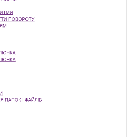
РИТМИ
‎
КУТИ ПОВОРОТУ
‎
НЯМ
‎
АЛЮНКА
‎
АЛЮНКА
‎
МИ
‎
Я ПАПОК І ФАЙЛІВ
‎