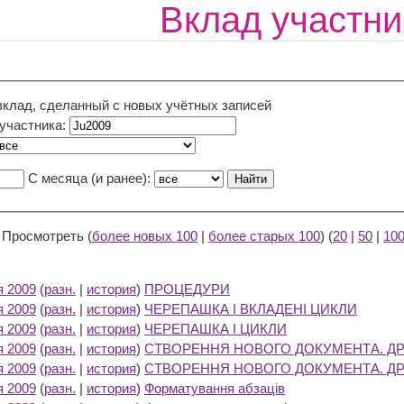
Вклад участни
вклад, сделанный с новых учётных записей
 участника:
С месяца (и ранее):
) Просмотреть (
более новых 100
|
более старых 100
) (
20
|
50
|
10
я 2009
(
разн.
|
история
)
ПРОЦЕДУРИ
‎
я 2009
(
разн.
|
история
)
ЧЕРЕПАШКА І ВКЛАДЕНІ ЦИКЛИ
‎
я 2009
(
разн.
|
история
)
ЧЕРЕПАШКА І ЦИКЛИ
‎
я 2009
(
разн.
|
история
)
СТВОРЕННЯ НОВОГО ДОКУМЕНТА. Д
я 2009
(
разн.
|
история
)
СТВОРЕННЯ НОВОГО ДОКУМЕНТА. Д
я 2009
(
разн.
|
история
)
Форматування абзаців
‎