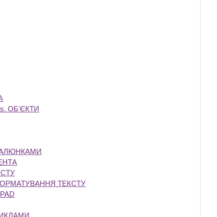
А
‎
s. ОБ'ЄКТИ
‎
‎
‎
 МАЛЮНКАМИ
‎
ЕНТА
‎
КСТУ
‎
 ФОРМАТУВАННЯ ТЕКСТУ
‎
DPAD
‎
ЦИКЛАМИ
‎