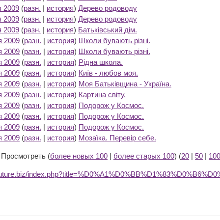
я 2009
(
разн.
|
история
)
Дерево родоводу
‎
я 2009
(
разн.
|
история
)
Дерево родоводу
‎
я 2009
(
разн.
|
история
)
Батьківський дім.
‎
я 2009
(
разн.
|
история
)
Школи бувають різні.
‎
я 2009
(
разн.
|
история
)
Школи бувають різні.
‎
я 2009
(
разн.
|
история
)
Рідна школа.
‎
я 2009
(
разн.
|
история
)
Київ - любов моя.
‎
я 2009
(
разн.
|
история
)
Моя Батьківщина - Україна.
‎
я 2009
(
разн.
|
история
)
Картина світу.
‎
я 2009
(
разн.
|
история
)
Подорож у Космос.
‎
я 2009
(
разн.
|
история
)
Подорож у Космос.
‎
я 2009
(
разн.
|
история
)
Подорож у Космос.
‎
я 2009
(
разн.
|
история
)
Мозаїка. Перевір себе.
‎
) Просмотреть (
более новых 100
|
более старых 100
) (
20
|
50
|
10
dufuture.biz/index.php?title=%D0%A1%D0%BB%D1%83%D0%B6