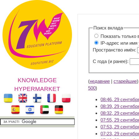
Поиск вклада
Показать только 
IP-адрес или имя
Пространство имён:
С года (и ранее):
KNOWLEDGE
(
недавние
|
старейшие
500
)
HYPERMARKET
08:46, 29 сентябр
08:39, 29 сентябр
08:32, 29 сентябр
07:55, 29 сентябр
07:53, 29 сентябр
07:23, 29 сентябр