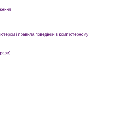
вження
‎
п’ютером і правила поведінки в комп’ютерному
рави).
‎