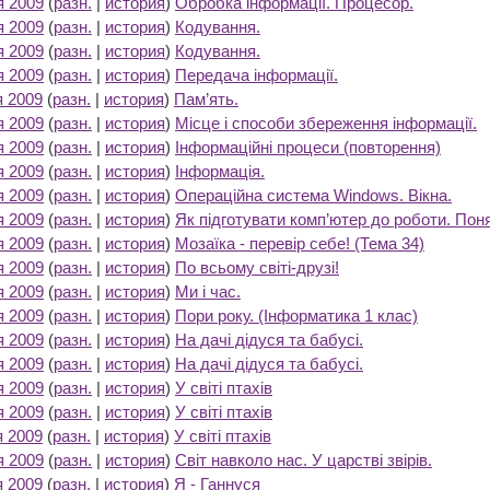
я 2009
(
разн.
|
история
)
Обробка інформації. Процесор.
‎
я 2009
(
разн.
|
история
)
Кодування.
‎
я 2009
(
разн.
|
история
)
Кодування.
‎
я 2009
(
разн.
|
история
)
Передача інформації.
‎
я 2009
(
разн.
|
история
)
Пам’ять.
‎
я 2009
(
разн.
|
история
)
Місце і способи збереження інформації.
‎
я 2009
(
разн.
|
история
)
Інформаційні процеси (повторення)
‎
я 2009
(
разн.
|
история
)
Інформація.
‎
я 2009
(
разн.
|
история
)
Операційна система Windows. Вікна.
‎
я 2009
(
разн.
|
история
)
Як підготувати комп’ютер до роботи. Пон
я 2009
(
разн.
|
история
)
Мозаїка - перевір себе! (Тема 34)
‎
я 2009
(
разн.
|
история
)
По всьому світі-друзі!
‎
я 2009
(
разн.
|
история
)
Ми і час.
‎
я 2009
(
разн.
|
история
)
Пори року. (Інформатика 1 клас)
‎
я 2009
(
разн.
|
история
)
На дачі дідуся та бабусі.
‎
я 2009
(
разн.
|
история
)
На дачі дідуся та бабусі.
‎
я 2009
(
разн.
|
история
)
У світі птахів
‎
я 2009
(
разн.
|
история
)
У світі птахів
‎
я 2009
(
разн.
|
история
)
У світі птахів
‎
я 2009
(
разн.
|
история
)
Світ навколо нас. У царстві звірів.
‎
я 2009
(
разн.
|
история
)
Я - Ганнуся
‎