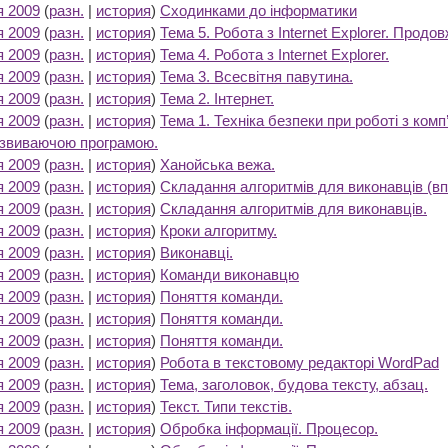
я 2009
(
разн.
|
история
)
Сходинками до інформатики
‎
я 2009
(
разн.
|
история
)
Тема 5. Робота з Internet Explorer. Продо
я 2009
(
разн.
|
история
)
Тема 4. Робота з Internet Explorer.
‎
я 2009
(
разн.
|
история
)
Тема 3. Всесвітня павутина.
‎
я 2009
(
разн.
|
история
)
Тема 2. Інтернет.
‎
я 2009
(
разн.
|
история
)
Тема 1. Техніка безпеки при роботі з ком
розвиваючою програмою.
‎
я 2009
(
разн.
|
история
)
Ханойська вежа.
‎
я 2009
(
разн.
|
история
)
Складання алгоритмів для виконавців (вп
я 2009
(
разн.
|
история
)
Складання алгоритмів для виконавців.
‎
я 2009
(
разн.
|
история
)
Кроки алгоритму.
‎
я 2009
(
разн.
|
история
)
Виконавці.
‎
я 2009
(
разн.
|
история
)
Команди виконавцю
‎
я 2009
(
разн.
|
история
)
Поняття команди.
‎
я 2009
(
разн.
|
история
)
Поняття команди.
‎
я 2009
(
разн.
|
история
)
Поняття команди.
‎
я 2009
(
разн.
|
история
)
Робота в текстовому редакторі WordPad
‎
я 2009
(
разн.
|
история
)
Тема, заголовок, будова тексту, абзац.
‎
я 2009
(
разн.
|
история
)
Текст. Типи текстів.
‎
я 2009
(
разн.
|
история
)
Обробка інформації. Процесор.
‎