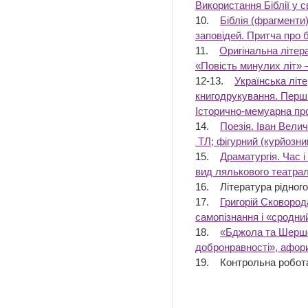
Використання Біблії у св
10.
Біблія (фрагменти
заповідей. Притча про 
11.
Оригінальна літера
«Повість минулих літ» —
12-13.
Українська літ
книгодрукування. Перші
Історично-мемуарна проз
14.
Поезія. Іван Велич
ТЛ; фігурний (курйозни
15.
Драматургія. Час 
вид лялькового театрал
16. Література рідного
17.
Григорій Сковорода
самопізнання і «сродни
18.
«Бджола та Шершен
добронравності», афор
19. Контрольна робота