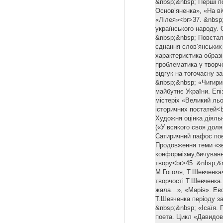
&nbsp;&nbsp; Перші по
Основ’яненка», «На в
«Лілея»<br>37. &nbsp;
українського народу. 
&nbsp;&nbsp; Повстал
єднання слов’янських
характеристика образ
проблематика у творчо
відгук на тогочасну з
&nbsp;&nbsp; «Чигири
майбутнє України. Епі
містеріх «Великий ль
історичних постатей<
Художня оцінка діяль
(«У всякого своя доля
Сатиричний пафос пое
Продовження теми «зе
конформізму,бичуванн
твору<br>45. &nbsp;&
М.Гоголя, Т.Шевченка<
творчості Т.Шевченка
жала…», «Марія». Ево
Т.Шевченка періоду за
&nbsp;&nbsp; «Ісаїя. 
поета. Цикл «Давидов