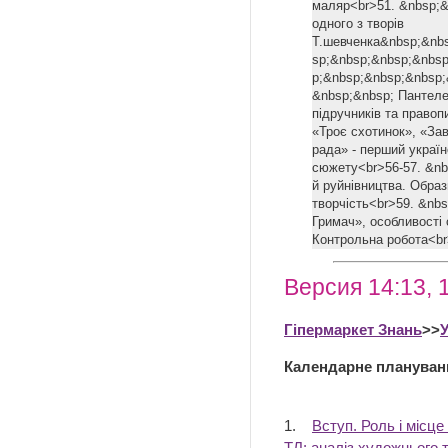
маляр<br>51. &nbsp;&
одного з творів
Т.шевченка&nbsp;&nb
sp;&nbsp;&nbsp;&nbs
p;&nbsp;&nbsp;&nbsp;
&nbsp;&nbsp; Пантеле
підручників та правоп
«Троє схотинок», «За
рада» - перший украї
сюжету<br>56-57. &nb
й руйнівництва. Образ
творчість<br>59. &nb
Гримач», особливості
Контрольна робота<
Версия 14:13, 
Гіпермаркет Знань
>>
У
Календарне плануван
1.
Вступ. Роль і місце
ТЛ: аналіз художнього 