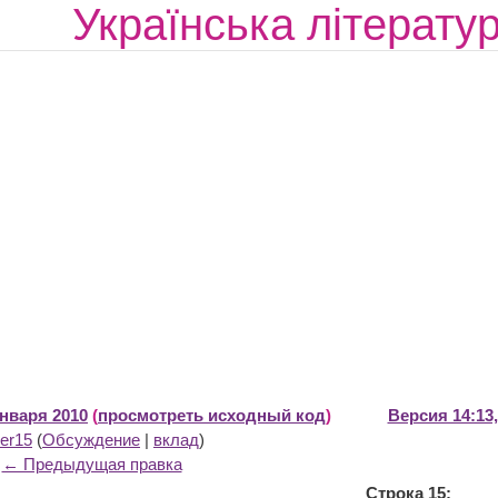
Українська літератур
января 2010
(
просмотреть исходный код
)
Версия 14:13
er15
(
Обсуждение
|
вклад
)
← Предыдущая правка
Строка 15: