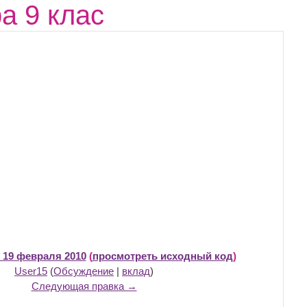
а 9 клас
, 19 февраля 2010
(
просмотреть исходный код
)
User15
(
Обсуждение
|
вклад
)
Следующая правка →