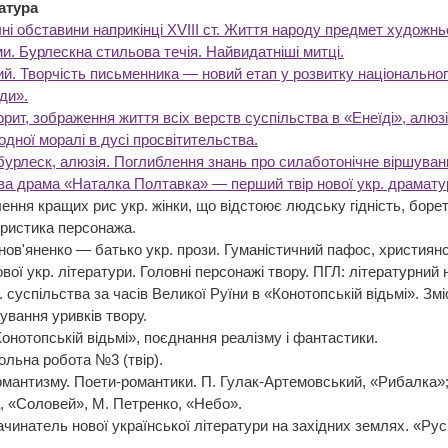
атура
ні обставини наприкінці XVIII ст. Життя народу предмет художн
и. Бурлескна стильова течія. Найвидатніші митці.
ий. Творчість письменника — новий етап у розвитку національног
ди».
ит, зображення життя всіх верств суспільства в «Енеїді», алюзії 
дної моралі в дусі просвітительства.
, бурлеск, алюзія. Поглиблення знань про силаботонічне віршуван
а драма «Наталка Полтавка» — перший твір нової укр. драматургі
ння кращих рис укр. жінки, що відстоює людську гідність, борет
ристика персонажа.
нов'яненко — батько укр. прози. Гуманістичний пафос, християнс
вої укр. літератури. Головні персонажі твору. ПГЛ: літературний 
суспільства за часів Великої Руїни в «Конотопській відьмі». Змі
ання уривків твору.
Конотопській відьмі», поєднання реалізму і фантастики.
ьна робота №3 (твір).
мантизму. Поети-романтики. П. Гулак-Артемовський, «Рибалка»; 
, «Соловей», М. Петренко, «Небо».
натель нової української літератури на західних землях. «Русь
к.