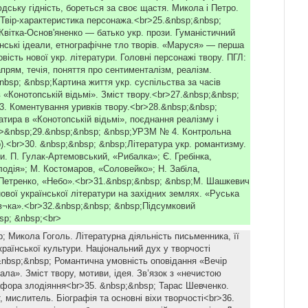
дську гідність, бореться за своє щастя. Микола і Петро.
вір-характеристика персонажа.<br>25.&nbsp;&nbsp;
Квітка-Основ'яненко — батько укр. прози. Гуманістичний
нські ідеали, етнографічне тло творів. «Маруся» — перша
вість нової укр. літератури. Головні персонажі твору. ПГЛ:
прям, течія, поняття про сентименталізм, реалізм.
nbsp; &nbsp;Картина життя укр. суспільства за часів
 «Конотопській відьмі». Зміст твору.<br>27.&nbsp;&nbsp;
 Коментування уривків твору.<br>28.&nbsp;&nbsp;
сатира в «Конотопській відьмі», поєднання реалізму і
>&nbsp;29.&nbsp;&nbsp; &nbsp;УРЗМ № 4. Контрольна
).<br>30. &nbsp;&nbsp; &nbsp;Література укр. романтизму.
и. П. Гулак-Артемовський, «Рибалка»; Є. Гребінка,
лодія»; М. Костомаров, «Соловейко»; Н. Забіла,
Петренко, «Небо».<br>31.&nbsp;&nbsp; &nbsp;М. Шашкевич
ової української літератури на західних землях. «Руська
ів¬ка».<br>32.&nbsp;&nbsp; &nbsp;Підсумковий
bsp; &nbsp;<br>
; Микола Гоголь. Літературна діяльність письменника, її
раїнської культури. Національний дух у творчості
&nbsp;&nbsp; Романтична умовність оповідання «Вечір
ала». Зміст твору, мотиви, ідея. Зв’язок з «нечистою
фора злодіяння<br>35. &nbsp;&nbsp; Тарас Шевченко.
, мислитель. Біографія та основні віхи творчості<br>36.