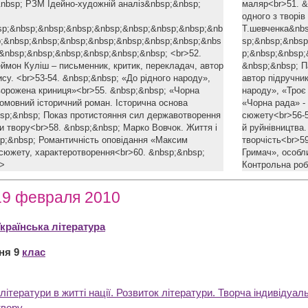
nbsp; РЗМ Ідейно-художній аналіз&nbsp;&nbsp;
маляр<br>51. &
одного з творів
sp;&nbsp;&nbsp;&nbsp;&nbsp;&nbsp;&nbsp;&nbsp;&nb
Т.шевченка&nb
p;&nbsp;&nbsp;&nbsp;&nbsp;&nbsp;&nbsp;&nbsp;&nbs
sp;&nbsp;&nbsp
&nbsp;&nbsp;&nbsp;&nbsp;&nbsp;&nbsp; <br>52.
p;&nbsp;&nbsp;
ймон Куліш – письменник, критик, перекладач, автор
&nbsp;&nbsp; П
ису. <br>53-54. &nbsp;&nbsp; «До рідного народу»,
автор підручник
ворожена криниця»<br>55. &nbsp;&nbsp; «Чорна
народу», «Троє
номовний історичний роман. Історична основа
«Чорна рада» -
sp;&nbsp; Показ протистояння сил державотворення
сюжету<br>56-5
и твору<br>58. &nbsp;&nbsp; Марко Вовчок. Життя і
й руйнівництва
sp;&nbsp; Романтичність оповідання «Максим
творчість<br>5
 сюжету, характеротворення<br>60. &nbsp;&nbsp;
Гримач», особл
br>
Контрольна ро
19 февраля 2010
країнська література
ня 9
клас
 літератури в житті нації. Розвиток літератури. Творча індивідуал
твору