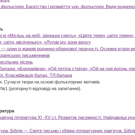
фольклору. Багатство і розмаїття укр. фольклору. Види родинно
ть
сні «Місяць на небі, зіроньки сяють», «Цвіте терен, цвіте терен»,
 світи, місяченьку», «Лугом іду, коня веду»
 — один із жанрів родинно-обрядової творчості. Основні етапи ве
країнських письменників
есільних пісень
 балади. «Бондарівна», «Ой летіла стріла», «Ой на горі вогонь го
рої. Класифікація балад. ТЛ:балада
 Сучасні твори на основі фольклорних мотивів.
а робота №1 (розгорнуті відповіді н
ература
вічна література XI -XV ст. Розвиток писемності. Найдавніші рук
ра. Біблія — Святе письмо і збірки літературних пам'яток. Біблійн