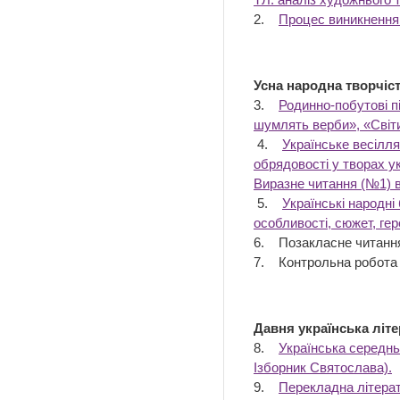
2.
Процес виникнення 
Усна народна творчіс
3.
Родинно-побутові пі
шумлять верби», «Світи,
4.
Українське весілля
обрядовості у творах у
Виразне читання (№1) в
5.
Українські народні
особливості, сюжет, ге
6. Позакласне читання.
7. Контрольн
Давня українська літ
8.
Українська середньо
Ізборник Святослава).
9.
Перекладна літерату