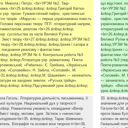
тя. Микола і Петро. <br>УРЗМ №2. Твір-
що відстоює лю
ажа.<br>25.&nbsp;&nbsp; &nbsp;Григорій Квітка-
<br>УРЗМ №2. Т
 укр. прози. Гуманістичний пафос, християнські
&nbsp;Григорій 
 тло творів. «Маруся» — перша україномовна повість
пафос, христия
. Головні персонажі твору. ПГЛ: літературний напрям,
україномовна по
нтименталізм, реалізм.<br>26.&nbsp;&nbsp;
літературний на
кр. суспільства за часів Великої Руїни в
<br>26.&nbsp;&
». Зміст твору.<br>27.&nbsp;&nbsp; &nbsp;УРЗМ №3.
Великої Руїни в
твору.<br>28.&nbsp;&nbsp; &nbsp;Іронія і сатира в
&nbsp;УРЗМ №3.
, поєднання реалізму і фантастики.
&nbsp;Іронія і 
&nbsp; &nbsp;УРЗМ № 4. Контрольна робота №3
фантастики.<br
&nbsp; &nbsp;Література укр. романтизму. Поети-
робота №3 (твір
ртемовський, «Рибалка»; Є. Гребінка, «Українська
Поети-романтик
ров, «Соловейко»; Н. Забіла, «Соловей», М.
«Українська ме
r>31.&nbsp;&nbsp; &nbsp;М. Шашкевич — зачинатель
«Соловей», М. 
ератури на західних землях. «Руська трійця».
— зачинатель н
nbsp;&nbsp; &nbsp;Підсумковий урок.&nbsp;&nbsp;
трійця». «Весн
урок.&nbsp;&n
ла Гоголь. Літературна діяльність письменника, її
33. &nbsp;&nbsp
кої культури. Національний дух у творчості
значення для ук
&nbsp; Романтична умовність оповідання «Вечір
Гоголя<br>34. 
Зміст твору, мотиви, ідея. Зв’язок з «нечистою
проти Івана Куп
лодіяння<br>35. &nbsp;&nbsp; Тарас Шевченко.
силою» як мета
итель. Біографія та основні віхи творчості<br>36.
Геніальний поет