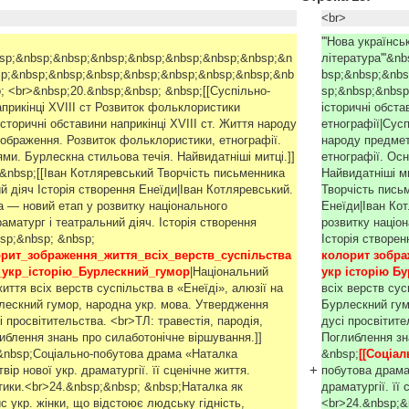
<br>
'''Нова українсь
nbsp;&nbsp;&nbsp;&nbsp;&nbsp;&nbsp;&nbsp;&nbsp;&n
література'''&
sp;&nbsp;&nbsp;&nbsp;&nbsp;&nbsp;&nbsp;&nbsp;&nb
bsp;&nbsp;&nbs
; <br>&nbsp;20.&nbsp;&nbsp; &nbsp;[[Суспільно-
sp;&nbsp;&nbsp
априкінці XVIII ст Розвиток фольклористики
історичні обста
історичні обставини наприкінці XVIII ст. Життя народу
етнографії|Сусп
ображення. Розвиток фольклористики, етнографії.
народу предмет
ми. Бурлескна стильова течія. Найвидатніші митці.]]
етнографії. Ос
 &nbsp;[[Іван Котляревський Творчість письменника
Найвидатніші ми
 діяч Історія створення Енеїди|Іван Котляревський.
Творчість пись
а — новий етап у розвитку національного
Енеїди|Іван Ко
матург і театральний діяч. Історія створення
розвитку націо
bsp;&nbsp; &nbsp;
Історія створен
рит_зображення_життя_всіх_верств_суспільства
колорит зображ
а_укр_історію_Бурлескний_гумор
|Національний
укр історію Б
иття всіх верств суспільства в «Енеїді», алюзії на
всіх верств сусп
урлескний гумор, народна укр. мова. Утвердження
Бурлескний гум
і просвітительства. <br>ТЛ: травестія, пародія,
дусі просвітите
иблення знань про силаботонічне віршування.]]
Поглиблення зн
&nbsp;Соціально-побутова драма «Наталка
&nbsp;
[[Соціа
+
ір нової укр. драматургії. її сценічне життя.
побутова драма
тики.<br>24.&nbsp;&nbsp; &nbsp;Наталка як
драматургії. її
 укр. жінки, що відстоює людську гідність,
<br>24.&nbsp;&