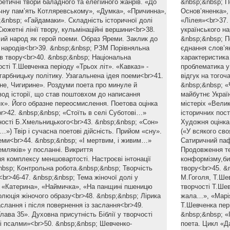
етичні твори баладного та елегійного жанрів. «До
&nbsp;&nbsp; Пе
ічну пам’ять Котляревському», «Думка», «Причинна»,
Основ’яненка»,
&nbsp; «Гайдамаки». Складність історичної долі
«Лілея»<br>37.
Сюжетні лінії твору, кульмінаційні вершини<br>38.
українського на
ий народ як герой поеми. Образ Яреми. Заклик до
&nbsp;&nbsp; П
 народів<br>39. &nbsp;&nbsp; РЗМ Порівняльна
єднання слов’я
ів твору<br>40. &nbsp;&nbsp; Національна
характеристика
сті Т.Шевченка періоду «Трьох літ». «Кавказ» -
проблематика у 
агарбницьку політику. Узагальнена ідея поеми<br>41.
відгук на тогоч
не, Чигирине». Роздуми поета про минуле й
&nbsp;&nbsp; «
зод історії, що став поштовхом до написання
майбутнє Україн
ох». Його образне переосмислення. Поетова оцінка
містеріх «Вели
br>42. &nbsp;&nbsp; «Стоїть в селі Суботові…»
історичних пос
ності Б.Хмельницького<br>43. &nbsp;&nbsp; «Сон»
Художня оцінка
…») Твір і сучасна поетові дійсність. Прийом «сну».
(«У всякого сво
ми<br>44. &nbsp;&nbsp; «І мертвим, і живим…»
Сатиричний паф
мляків» у посланні. Викриття
Продовження те
я комплексу меншовартості. Настроєві інтонації
конформізму,би
nbsp; Контрольна робота.&nbsp;&nbsp; Творчість
твору<br>45. &
br>46-47. &nbsp;&nbsp; Тема жіночої долі у
М.Гоголя, Т.Ше
. «Катерина», «Наймичка», «На панщині пшеницю
творчості Т.Ше
люція жіночого образу<br>48. &nbsp;&nbsp; Лірика
жала…», «Марія
слання і після повернення із заслання<br>49.
Т.Шевченка пері
Глава 35». Духовна присутність Біблії у творчості
&nbsp;&nbsp; «І
і псалми»<br>50. &nbsp;&nbsp; Шевченко-
поета. Цикл «Д