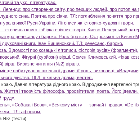
ітовій та укр. літературах.
). Легенди: про створення світу, про перших людей, про потоп на
блудного сина. Притча про сіяча. ТЛ: поглиблення поняття про пр
тура княжої Руси-України. Літописи як історико-художні твори.
 історична книга і збірка епічних творів. Києво-Печерський пат
ература ренесансу і бароко. Роль братств, Острозької та Києво-М
 друковані книги. Іван Вишенський. ТЛ: ренесанс, бароко.
а. Відомості про козацькі літописи. «Історія русів» (фрагменти).
ковський. Фігурні (курйозні) вірші. Семен Климовський. «Їхав ко
й) вірш. Виразне читання (№2) віршів.
і місце побутування шкільної драми, її роль, виконавці. «Владим
ьного дійства. ПГЛ: шкільна драма, вертеп.
 краю. Давня література рідного краю. Відродження вертепної тра
. Життя і творчість філософа, просвітителя, поета. Його ідеали. 
й груд».
ь», «Собака і Вовк», «Всякому місту — звичай і права», «Dе lіbe
изми. ТЛ: афоризм.
 №2 (тести).