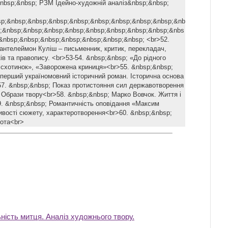
nbsp;&nbsp; РЗМ Ідейно-художній аналіз&nbsp;&nbsp;
sp;&nbsp;&nbsp;&nbsp;&nbsp;&nbsp;&nbsp;&nbsp;&nbsp;&nb
;&nbsp;&nbsp;&nbsp;&nbsp;&nbsp;&nbsp;&nbsp;&nbsp;&nbs
&nbsp;&nbsp;&nbsp;&nbsp;&nbsp;&nbsp;&nbsp; <br>52.
антелеймон Куліш – письменник, критик, перекладач,
ів та правопису. <br>53-54. &nbsp;&nbsp; «До рідного
 схотинок», «Заворожена криниця»<br>55. &nbsp;&nbsp;
 перший україномовний історичний роман. Історична основа
7. &nbsp;&nbsp; Показ протистояння сил державотворення
. Образи твору<br>58. &nbsp;&nbsp; Марко Вовчок. Життя і
9. &nbsp;&nbsp; Романтичність оповідання «Максим
ивості сюжету, характеротворення<br>60. &nbsp;&nbsp;
бота<br>
ьність митця. Аналіз художнього твору.