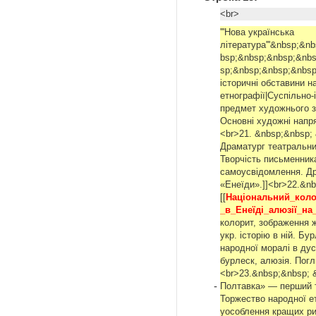
<br>
'''Нова українська
література'''&nbsp;&
bsp;&nbsp;&nbsp;&nb
sp;&nbsp;&nbsp;&nbsp
історичні обставини н
етнографії|Суспільно-
предмет художнього з
Основні художні напря
<br>21. &nbsp;&nbsp;
Драматург театральний
Творчість письменник
самоусвідомлення. Дра
«Енеїди».]]<br>22.&n
[[
Національний_коло
_в_Енеїді_алюзії_н
колорит, зображення ж
укр. історію в ній. Б
народної моралі в дус
бурлеск, алюзія. Погл
<br>23.&nbsp;&nbsp; 
-
Полтавка» — перший тв
Торжество народної е
уособлення кращих рис