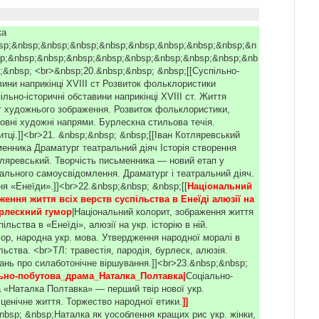
ка
nbsp;&nbsp;&nbsp;&nbsp;&nbsp;&nbsp;&nbsp;&nbsp;&nbsp;&n
p;&nbsp;&nbsp;&nbsp;&nbsp;&nbsp;&nbsp;&nbsp;&nbsp;&nb
;&nbsp; <br>&nbsp;20.&nbsp;&nbsp; &nbsp;[[Суспільно-
вини наприкінці XVIII ст Розвиток фольклористики
ільно-історичні обставини наприкінці XVIII ст. Життя
 художнього зображення. Розвиток фольклористики,
новні художні напрями. Бурлескна стильова течія.
тці.]]<br>21. &nbsp;&nbsp; &nbsp;[[Іван Котляревський
менника Драматург театральний діяч Історія створення
тляревський. Творчість письменника — новий етап у
нального самоусвідомлення. Драматург і театральний діяч.
ня «Енеїди».]]<br>22.&nbsp;&nbsp; &nbsp;[[
Національний 
ення життя всіх верств суспільства в Енеїді алюзії на 
урлескний гумор
|Національний колорит, зображення життя
ільства в «Енеїді», алюзії на укр. історію в ній.
ор, народна укр. мова. Утвердження народної моралі в
льства. <br>ТЛ: травестія, пародія, бурлеск, алюзія.
ань про силаботонічне віршування.]]<br>23.&nbsp;&nbsp;
льно-побутова_драма_Наталка_Полтавка|
Соціально-
 «Наталка Полтавка» — перший твір нової укр.
 сценічне життя. Торжество народної етики.
]]
nbsp; &nbsp;Наталка як уособлення кращих рис укр. жінки,