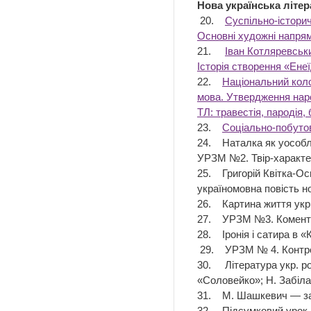
Нова українська літер
20.
Суспільно-історич
Основні художні напрям
21.
Іван Котляревськ
Історія створення «Енеї
22.
Національний колор
мова. Утвердження наро
ТЛ: травестія, пародія
23.
Соціально-побутов
24. Наталка як уособле
УРЗМ №2. Твір-характе
25. Григорій Квітка-Ос
україномовна повість но
26. Картина життя укр. 
27. УРЗМ №3. Коментув
28. Іронія і сатира в «
29. УРЗМ № 4. Контрол
30. Література укр. ро
«Соловейко»; Н. Забіла
31. М. Шашкевич — зачи
32. Підсумковий уро