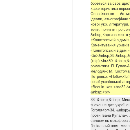
бореться за своє щас
характеристика персон
Основ'яненко — батько
ідеали, етнографічне
нової укр. літератури
течія, поняття про се
&nbsp;Картина життя у
«Конотопській відьмі
Коментування уривків 
«Конотопській відьмі»
<br>&nbsp;29.&nbsp;
(твір).<br>30. &nbsp;
романтики. П. Гулак-А
мелодія»; М. Костома
Петренко, «Небо».<b
нової української літ
«Веснів¬ка».<br>32.&
&nbsp;<br>
33. &nbsp;&nbsp; Мико
значення для українсь
Гоголя<br>34. &nbsp;
проти Івана Купала». 
силою» як метафора з
Геніальний поет, мисл