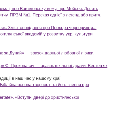
 землі, про Вавилонську вежу, про Мойсея. Десять
итчу. ПРЗМ №1. Переказ однієї з легенд або притч.
ерик. Зміст оповідання про Прохора чорнорижця...
огилянської академій у розвитку укр. культури,
зак за Дунай» — зразок давньої любовної лірики.
ир» Ф. Прокопавич — зразок шкільної драми. Вертеп як
диції в наш час у нашому краї.
Біблійна основа творчості та його вчення про
rtate», «Вступні двері до християнської