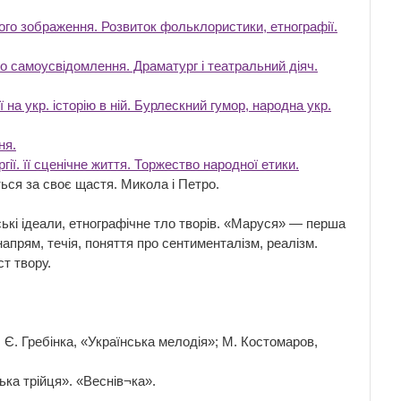
ього зображення. Розвиток фольклористики, етнографії.
о самоусвідомлення. Драматург і театральний діяч.
на укр. історію в ній. Бурлескний гумор, народна укр.
ня.
ї. її сценічне життя. Торжество народної етики.
ься за своє щастя. Микола і Петро.
ькі ідеали, етнографічне тло творів. «Маруся» — перша
напрям, течія, поняття про сентименталізм, реалізм.
ст твору.
Є. Гребінка, «Українська мелодія»; М. Костомаров,
ка трійця». «Веснів¬ка».