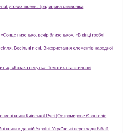
-побутових пісень. Традиційна символіка
 «Сонце низенько, вечір близенько», «В кінці греблі
сілля. Весільні пісні. Використання елементів народної
рить», «Козака несуть». Тематика та стильові
а запитання).
описні книги Київської Русі (Остромирове Євангеліє,
і книги в давній Україні. Українські переклади Біблії.