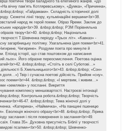
рші поетичні твори баладного та елегійного жанрів. «До
 «На вічну пам’ять Котляревському», «Думка», «Причинна»,
 &nbsp;&nbsp; «Гайдамаки». Складність історичної долі
роду. Сюжетні лінії твору, кульмінаційні вершини<br>38.
овсталий народ як герой поеми. Образ Яреми. Заклик до
нських народів<br>39. &nbsp;&nbsp; РЗМ Порівняльна
 образів твору<br>40. &nbsp;&nbsp; Національна
творчості Т.Шевченка періоду «Трьох літ». «Кавказ» -
асну загарбницьку політику. Узагальнена ідея поеми<br>41.
Чигирине, Чигирине». Роздуми поета про минуле й
и. Епізод історії, що став поштовхом до написання
кий льох». Його образне переосмислення. Поетова оцінка
татей<br>42. &nbsp;&nbsp; «Стоїть в селі Суботові…»
 діяльності Б.Хмельницького<br>43. &nbsp;&nbsp; «Сон»
я доля…») Твір і сучасна поетові дійсність. Прийом «сну».
ос поеми<br>44. &nbsp;&nbsp; «І мертвим, і живим…»
ми «земляків» у посланні. Викриття
чування комплексу меншовартості. Настроєві інтонації
nbsp;&nbsp; Контрольна робота.&nbsp;&nbsp; Творчість
вченка<br>46-47. &nbsp;&nbsp; Тема жіночої долі у
вченка. «Катерина», «Наймичка», «На панщині пшеницю
». Еволюція жіночого образу<br>48. &nbsp;&nbsp; Лірика
оду заслання і після повернення із заслання<br>49.
саїя. Глава 35». Духовна присутність Біблії у творчості
авидові псалми»<br>50. &nbsp;&nbsp; Шевченко-