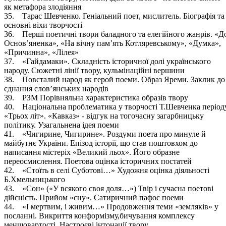
як метафора злодіяння
35. Тарас Шевченко. Геніальний поет, мислитель. Біографія та
основні віхи творчості
36. Перші поетичні твори баладного та елегійного жанрів. «Д
Основ’яненка», «На вічну пам’ять Котляревському», «Думка»,
«Причинна», «Лілея»
37. «Гайдамаки». Складність історичної долі українського
народу. Сюжетні лінії твору, кульмінаційні вершини
38. Повсталий народ як герой поеми. Образ Яреми. Заклик до
єднання слов’янських народів
39. РЗМ Порівняльна характеристика образів твору
40. Національна проблематика у творчості Т.Шевченка період
«Трьох літ». «Кавказ» - відгук на тогочасну загарбницьку
політику. Узагальнена ідея поеми
41. «Чигирине, Чигирине». Роздуми поета про минуле й
майбутнє України. Епізод історії, що став поштовхом до
написання містеріх «Великий льох». Його образне
переосмислення. Поетова оцінка історичних постатей
42. «Стоїть в селі Суботові…» Художня оцінка діяльності
Б.Хмельницького
43. «Сон» («У всякого своя доля…») Твір і сучасна поетові
дійсність. Прийом «сну». Сатиричний пафос поеми
44. «І мертвим, і живим…» Продовження теми «земляків» у
посланні. Викриття конформізму,бичування комплексу
меншовартості. Настроєві інтонації твору