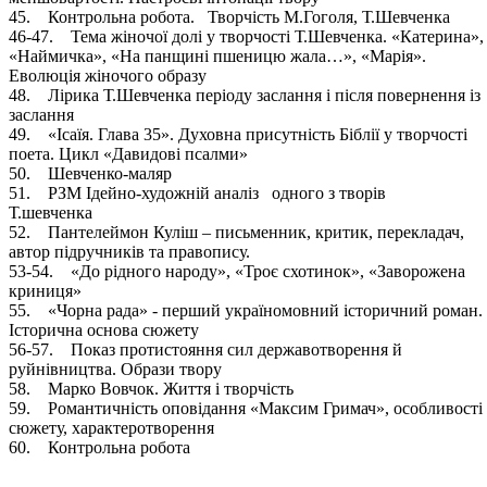
45. Контрольна робота. Творчість М.Гоголя, Т.Шевченка
46-47. Тема жіночої долі у творчості Т.Шевченка. «Катерина»,
«Наймичка», «На панщині пшеницю жала…», «Марія».
Еволюція жіночого образу
48. Лірика Т.Шевченка періоду заслання і після повернення із
заслання
49. «Ісаїя. Глава 35». Духовна присутність Біблії у творчості
поета. Цикл «Давидові псалми»
50. Шевченко-маляр
51. РЗМ Ідейно-художній аналіз одного з творів
Т.шевченка
52. Пантелеймон Куліш – письменник, критик, перекладач,
автор підручників та правопису.
53-54. «До рідного народу», «Троє схотинок», «Заворожена
криниця»
55. «Чорна рада» - перший україномовний історичний роман.
Історична основа сюжету
56-57. Показ протистояння сил державотворення й
руйнівництва. Образи твору
58. Марко Вовчок. Життя і творчість
59. Романтичність оповідання «Максим Гримач», особливості
сюжету, характеротворення
60. Контрольна робота