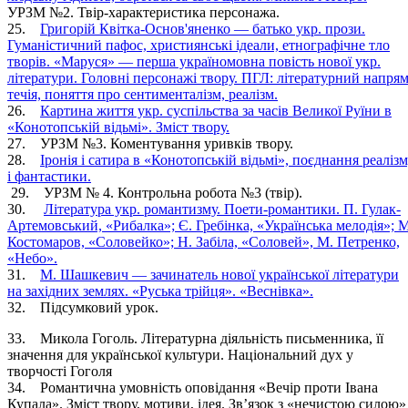
УРЗМ №2. Твір-характеристика персонажа.
25.
Григорій Квітка-Основ'яненко — батько укр. прози.
Гуманістичний пафос, християнські ідеали, етнографічне тло
творів. «Маруся» — перша україномовна повість нової укр.
літератури. Головні персонажі твору. ПГЛ: літературний напрям
течія, поняття про сентименталізм, реалізм.
26.
Картина життя укр. суспільства за часів Великої Руїни в
«Конотопській відьмі». Зміст твору.
27. УРЗМ №3. Коментування уривків твору.
28.
Іронія і сатира в «Конотопській відьмі», поєднання реаліз
і фантастики.
29. УРЗМ № 4. Контрольна робота №3 (твір).
30.
Література укр. романтизму. Поети-романтики. П. Гулак-
Артемовський, «Рибалка»; Є. Гребінка, «Українська мелодія»; М
Костомаров, «Соловейко»; Н. Забіла, «Соловей», М. Петренко,
«Небо».
31.
М. Шашкевич — зачинатель нової української літератури
на західних землях. «Руська трійця». «Веснівка».
32. Підсумковий урок.
33. Микола Гоголь. Літературна діяльність письменника, її
значення для української культури. Національний дух у
творчості Гоголя
34. Романтична умовність оповідання «Вечір проти Івана
Купала». Зміст твору, мотиви, ідея. Зв’язок з «нечистою силою»