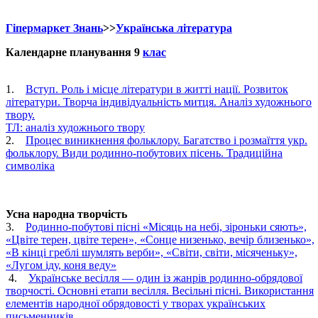
Гіпермаркет Знань
>>
Українська література
Календарне планування 9
клас
1.
Вступ. Роль і місце літератури в житті нації. Розвиток
літератури. Творча індивідуальність митця. Аналіз художнього
твору.
ТЛ: аналіз художнього твору
2.
Процес виникнення фольклору. Багатство і розмаїття укр.
фольклору. Види родинно-побутових пісень. Традиційна
символіка
Усна народна творчість
3.
Родинно-побутові пісні «Місяць на небі, зіроньки сяють»,
«Цвіте терен, цвіте терен», «Сонце низенько, вечір близенько»,
«В кінці греблі шумлять верби», «Світи, світи, місяченьку»,
«Лугом іду, коня веду»
4.
Українське весілля — один із жанрів родинно-обрядової
творчості. Основні етапи весілля. Весільні пісні. Використання
елементів народної обрядовості у творах українських
письменників