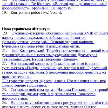
звичай і права», «Dе lіbertate», «Вступні двері до християнської
добронравності», афоризми. ТЛ: афоризм.
19. Контрольна робота №2 (тести).
Нова українська література
20.
Суспільно-історичні обставини наприкінці XVIII ст. Жит
народу предмет художнього зображення. Розвиток
фольклористики, етнографії. Основні художні напрями.
Бурлескна стильова течія. Найвидатніші митці.
21.
Іван Котляревський. Творчість письменника — новий ета
у розвитку національного самоусвідомлення. Драматург і
театральний діяч. Історія створення «Енеїди».
22.
Національний колорит, зображення життя всіх верств
суспільства в «Енеїді», алюзії на укр. історію в ній. Бурлескний
гумор, народна укр. мова. Утвердження народної моралі в дусі
просвітительства.
ТЛ: травестія, пародія, бурлеск, алюзія. Поглиблення знань про
силаботонічне віршування.
23.
Соціально-побутова драма «Наталка Полтавка» — перши
твір нової укр. драматургії. її сценічне життя. Торжество
народної етики.
24.
Наталка як уособлення кращих рис укр. жінки, що відсто
людську гідність, бореться за своє щастя. Микола і Петро.