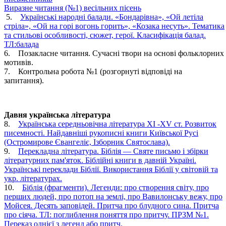
Виразне читання (№1) весільних пісень
5.
Українські народні балади. «Бондарівна», «Ой летіла
стріла», «Ой на горі вогонь горить», «Козака несуть». Тематика
та стильові особливості, сюжет, герої. Класифікація балад.
ТЛ:балада
6. Позакласне читання. Сучасні твори на основі фольклорних
мотивів.
7. Контрольна робота №1 (розгорнуті відповіді на
запитання).
Давня українська література
8.
Українська середньовічна література XI -XV ст. Розвиток
писемності. Найдавніші рукописні книги Київської Русі
(Остромирове Євангеліє, Ізборник Святослава).
9.
Перекладна література. Біблія — Святе письмо і збірки
літературних пам'яток. Біблійні книги в давній Україні.
Українські переклади Біблії. Використання Біблії у світовій та
укр. літературах.
10.
Біблія (фрагменти). Легенди: про створення світу, про
перших людей, про потоп на землі, про Вавилонську вежу, про
Мойсея. Десять заповідей. Притча про блудного сина. Притча
про сіяча. ТЛ: поглиблення поняття про притчу. ПРЗМ №1.
Переказ однієї з легенд або притч.