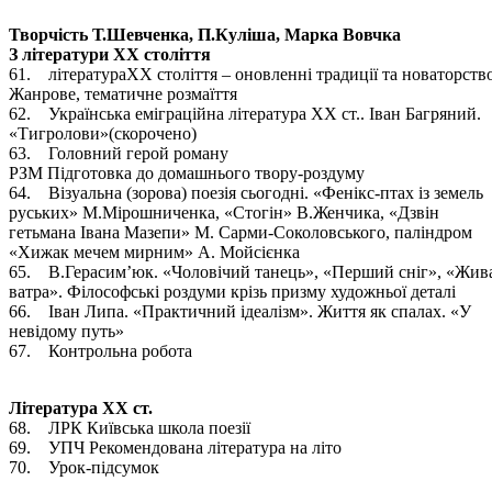
Творчість Т.Шевченка, П.Куліша, Марка Вовчка
З літератури ХХ століття
61. літератураХХ століття – оновленні традиції та новаторство
Жанрове, тематичне розмаїття
62. Українська еміграційна література ХХ ст.. Іван Багряний.
«Тигролови»(скорочено)
63. Головний герой роману
РЗМ Підготовка до домашнього твору-роздуму
64. Візуальна (зорова) поезія сьогодні. «Фенікс-птах із земель
руських» М.Мірошниченка, «Стогін» В.Женчика, «Дзвін
гетьмана Івана Мазепи» М. Сарми-Соколовського, паліндром
«Хижак мечем мирним» А. Мойсієнка
65. В.Герасим’юк. «Чоловічий танець», «Перший сніг», «Жив
ватра». Філософські роздуми крізь призму художньої деталі
66. Іван Липа. «Практичний ідеалізм». Життя як спалах. «У
невідому путь»
67. Контрольна робота
Література ХХ ст.
68. ЛРК Київська школа поезії
69. УПЧ Рекомендована література на літо
70. Урок-підсумок