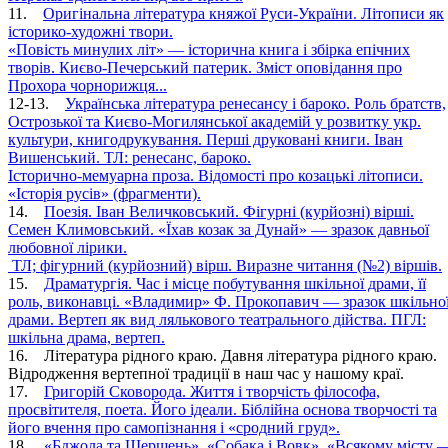
11.
Оригінальна література княжої Руси-України. Літописи як
історико-художні твори.
«Повість минулих літ» — історична книга і збірка епічних
творів. Києво-Печерський патерик. Зміст оповідання про
Прохора чорнорижця...
12-13.
Українська література ренесансу і бароко. Роль братств,
Острозької та Києво-Могилянської академій у розвитку укр.
культури, книгодрукування. Перші друковані книги. Іван
Вишенський. ТЛ: ренесанс, бароко.
Історично-мемуарна проза. Відомості про козацькі літописи.
«Історія русів» (фрагменти).
14.
Поезія. Іван Величковський. Фігурні (курйозні) вірші.
Семен Климовський. «Їхав козак за Дунай» — зразок давньої
любовної лірики.
ТЛ; фігурний (курйозний) вірш. Виразне читання (№2) віршів.
15.
Драматургія. Час і місце побутування шкільної драми, її
роль, виконавці. «Владимир» Ф. Прокопавич — зразок шкільно
драми. Вертеп як вид лялькового театрального дійства. ПГЛ:
шкільна драма, вертеп.
16. Література рідного краю. Давня література рідного краю.
Відродження вертепної традиції в наш час у нашому краї.
17.
Григорій Сковорода. Життя і творчість філософа,
просвітителя, поета. Його ідеали. Біблійна основа творчості та
його вчення про самопізнання і «сродний груд».
18.
«Бджола та Шершень», «Собака і Вовк», «Всякому місту 