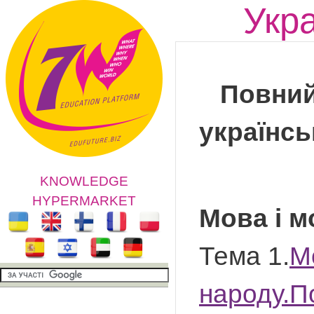
Укра
Повний
українс
KNOWLEDGE
HYPERMARKET
Мова і 
Тема 1.
М
народу.П