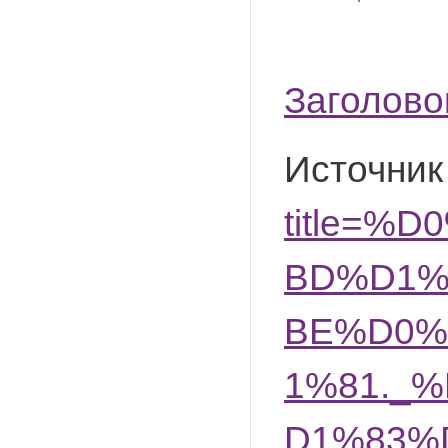
Заголово
Источник
title=
BD%D1%
BE%D0%
1%81._
D1%83%