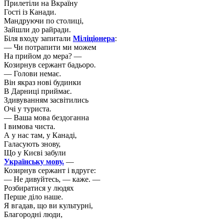
Прилетіли на Вкраїну
Гості із Канади.
Мандруючи по столиці,
Зайшли до райради.
Біля входу запитали
Міліціонера
:
— Чи потрапити ми можем
На прийом до мера? —
Козирнув сержант бадьоро.
— Голови немає.
Він якраз нові будинки
В Дарниці приймає.
Здивуванням засвітились
Очі у туриста.
— Ваша мова бездоганна
І вимова чиста.
А у нас там, у Канаді,
Галасують знову,
Що у Києві забули
Українську мову.
—
Козирнув сержант і вдруге:
— Не дивуйтесь, — каже. —
Розбиратися у людях
Перше діло наше.
Я вгадав, що ви культурні,
Благородні люди,