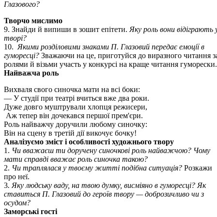
Глазового?
Творчо мислимо
9. Знайди й випиши в зошит епітети.
Яку роль вони відіграють 
творі?
10.
Якими розділовими знаками П. Глазовий передає емоції в
гуморесці?
Зважаючи на це, приготуйся до виразного читання з
ролями й візьми участь у конкурсі на краще читання гуморески.
Найважча роль
Вихваля свого синочка мати на всі боки:
— У студії при театрі вчиться вже два роки.
Дуже довго муштрували хлопця режисери,
Аж тепер він дочекався першої прем'єри.
Роль найважчу доручили любому синочку:
Він на сцену в третій дії викочує бочку!
Аналізуємо зміст і особливості художнього твору
1.
Чи вважаєш ти доручену синочкові роль найважчою? Чому
мати справді вважає роль синочка такою?
2.
Чи траплялася у твоєму житті подібна ситуація?
Розкажи
про неї.
3
. Яку людську ваду, на твою думку, висміяно в гуморесці? Як
ставиться П. Глазовий до героїв твору — доброзичливо чи з
осудом?
Заморські гості