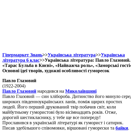
Гіпермаркет Знань
>>
Українська література
>>
Українська
література 6 клас
>>Українська література: Павло Глазовий.
«Тарас Бульба в Києві», «Найважча роль», «Заморські гості
Основні ідеї творів, художні особливості гуморесок
Павло Глазовий
(1922-2004)
Павло Глазовий
народився на
Миколаївщині
Павло Глазовий — син хлібороба. Дитинство його минуло сере
широких південноукраїнських ланів, поміж щирих простих
людей. Його перший друкований твір побачив світ, коли
майбутньому гумористові було вісімнадцять років. Отже,
дорогий шестикласнику, у тебе ще все попереду!
Прославився в українській літературі як гуморист і сатирик.
Писав здебільшого співомовки, віршовані гуморески та
байки
.