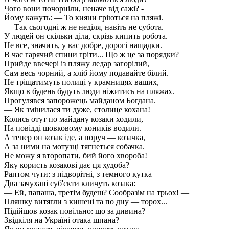
Чого вони почорніли, неначе від сажі? -
Йому кажуть: — То кияни гріються на пляжі.
— Так сьогодні ж не неділя, навіть не субота.
У людей он скільки діла, скрізь кипить робота.
Не все, значить, у вас добре, дорогі нащадки.
В час гарячий спини гріти... Що ж це за порядки?
Прийде ввечері із пляжу ледар загорілий,
Сам весь чорний, а хліб йому подавайте білий.
Не тріщатимуть полиці у крамницях ваших,
Якщо в будень будуть люди ніжитись на пляжах.
Прогулявся запорожець майданом Богдана.
— Як змінилася ти дуже, столице кохана!
Колись отут по майдану козаки ходили,
На повідді шовковому коників водили.
А тепер он козак іде, а поруч — козачка,
А за ними на мотузці тягнеться собачка.
Не можу я второпати, бий його хвороба!
Яку користь козакові дає ця худоба?
Раптом чути: з підворітні, з темного кутка
Два зачухані суб'єкти кличуть козака:
— Ей, папаша, третім будеш? Сообразім на трьох! —
Пляшку витягли з кишені та по дну — торох...
Підійшов козак повільно: що за дивина?
Звідкіля на Україні отака шпана?