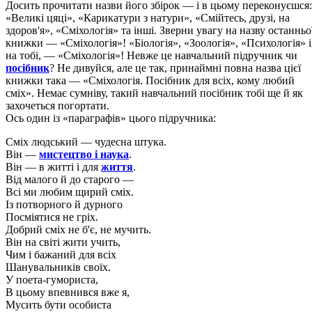
Досить прочитати назви його збірок — і в цьому переконуєшся:
«Великі цяці», «Карикатури з натури», «Смійтесь, друзі, на
здоров'я», «Сміхологія» та інші. Зверни увагу на назву останньо
книжки — «Сміхологія»! «Біологія», «Зоологія», «Психологія» і
на тобі, — «Сміхологія»! Невже це навчальний підручник чи
посібник
? Не дивуйся, але це так, принаймні повна назва цієї
книжки така — «Сміхологія. Посібник для всіх, кому любий
сміх». Немає сумніву, такий навчальний посібник тобі ще й як
захочеться погортати.
Ось один із «параграфів» цього підручника:
Сміх людський — чудесна штука.
Він —
мистецтво і наука
.
Він — в житті і для
життя
.
Від малого й до старого —
Всі ми любим щирий сміх.
Із потворного й дурного
Посміятися не гріх.
Добрий сміх не б'є, не мучить.
Він на світі жити учить,
Чим і бажаний для всіх
Шанувальників своїх.
У поета-гумориста,
В цьому впевнився вже я,
Мусить бути особиста