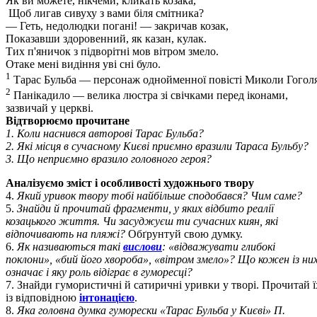
Як ви можете, нікчеми, кликать козака,
Щоб лигав сивуху з вами біля смітника?
— Геть, недолюдки погані! — закричав козак,
Показавши здоровенний, як казан, кулак.
Тих п'яничок з підворітні мов вітром змело.
Отаке мені видіння уві сні було.
1
Тарас Бульба — персонаж однойменної повісті Миколи Гоголя
2
Панікадило — велика люстра зі свічками перед іконами,
зазвичай у церкві.
Відтворюємо прочитане
1. Коли наснився авторові Тарас Бульба?
2. Які місця в сучасному Києві приємно вразили Тараса Бульбу?
3. Що неприємно вразило головного героя?
Аналізуємо зміст і особливості художнього твору
4.
Який уривок твору тобі найбільше сподобався? Чим саме?
5.
Знайди й прочитай фрагменти, у яких відбито реалії
козацького життя. Чи засуджуєш ти сучасних киян, які
відпочивають на пляжі?
Обґрунтуй свою думку.
6.
Як називаються такі
вислови
: «відважувати глибокі
поклони», «бий його хвороба», «вітром змело»? Що кожен із ни
означає і яку роль відіграє в гуморесці?
7. Знайди гумористичні й сатиричні уривки у творі. Прочитай ї
із відповідною
інтонацією
.
8.
Яка головна думка гуморески «Тарас Бульба у Києві» П.