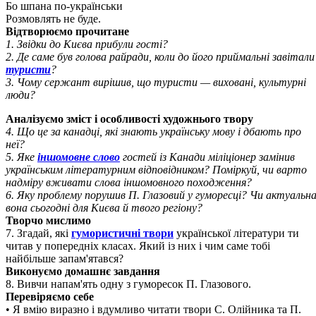
Бо шпана по-українськи
Розмовлять не буде.
Відтворюємо прочитане
1. Звідки до Києва прибули гості?
2. Де саме був голова райради, коли до його приймальні завітали
туристи
?
3. Чому сержант вирішив, що туристи — виховані, культурні
люди?
Аналізуємо зміст і особливості художнього твору
4. Що це за канадці, які знають українську мову і дбають про
неї?
5. Яке
іншомовне слово
гостей із Канади міліціонер замінив
українським літературним відповідником? Поміркуй, чи варто
надміру вживати слова іншомовного походження?
6. Яку проблему порушив П. Глазовий у гуморесці? Чи актуальн
вона сьогодні для Києва й твого регіону?
Творчо мислимо
7. Згадай, які
гумористичні твори
української літератури ти
читав у попередніх класах. Який із них і чим саме тобі
найбільше запам'ятався?
Виконуємо домашнє завдання
8. Вивчи напам'ять одну з гуморесок П. Глазового.
Перевіряємо себе
• Я вмію виразно і вдумливо читати твори С. Олійника та П.