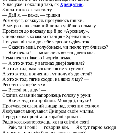
У вас уже й околиці такі, як
Хрещатик
.
Заплатив козак таксисту.
— Дай я, — каже, — трішки
Розімнуся, освіжуся, прогуляюсь пішки. —
В метро наше славний лицар увійшов помалу.
Проїхався до вокзалу ще й до «Арсеналу».
Сподобалась козакові станція «Хрещатик».
Погукав він там до себе чергових-дівчаток.
— Скажіть мені, голубоньки, чи пекло тут близько?
— Яке пекло? — засміялись веселі дівчиська. —
Нема пекла ніякого і чортів немає.
— А хто ж тоді у вагонах двері зачиняє?
А хто ж тоді вам вагони тягне у тунелі?
А хто ж тоді причепив тут полум'я до стелі?
А хто ж тоді тягне сходи, на яких я їду? —
Регочуться щебетухи:
— Веселі ви, діду! —
Схопив славний запорожець голову у руки:
— Яке ж чудо ви зробили. Молодці, онуки!
Прогулявся славний лицар над зеленим схилом.
Любувався-милувався Дніпром своїм милим.
Перед оком пролітали кораблі крилаті.
Радів козак-запорожець, як на світлім святі.
— Рай, та й годі! — говорив він. — Як тут гарно всюди
А чого ж то на тім боці валяються люди?