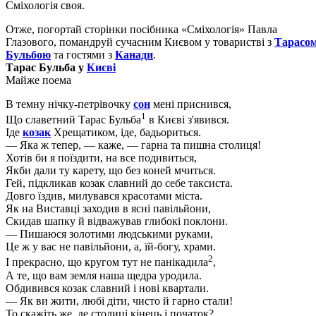
Сміхологія своя.
Отже, погортай сторінки посібника «Сміхологія» Павла
Глазового, помандруй сучасним Києвом у товаристві з
Тарасо
Бульбою
та гостями з
Канади
.
Тарас Бульба у
Києві
Майже поема
В темну нічку-петрівочку
сон
мені приснився,
1
Що славетний Тарас Бульба
в Києві з'явився.
Іде
козак
Хрещатиком, іде, бадьориться.
— Яка ж тепер, — каже, — гарна та пишна столиця!
Хотів би я поїздити, на все подивиться,
Якби дали ту карету, що без коней мчиться.
Гей, підкликав козак славний до себе таксиста.
Довго їздив, милувався красотами міста.
Як на Виставці заходив в ясні павільйони,
Скидав шапку й відважував глибокі поклони.
— Пишаюся золотими людськими руками,
Це ж у вас не павільйони, а, їй-богу, храми.
2
І прекрасно, що кругом тут не панікадила
,
А те, що вам земля наша щедра уродила.
Обдивився козак славний і нові квартали.
— Як ви жити, любі діти, чисто й гарно стали!
То скажіть же, де столиці кінець і початок?