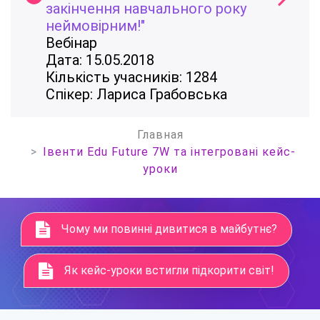
закінчення навчального року
неймовірним!"
Вебінар
Дата: 15.05.2018
Кількість учасників: 1284
Спікер: Лариса Грабовська
Главная
Івенти Edu Future 7W та інтегровані кейс-
уроки
Чому ми повинні дивитися в майбутнє?
Як кейс-уроки встигли підкорити світ!