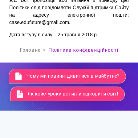
9.1. Всі пропозиції або питання з приводу цієї
Політики слід повідомляти Службі підтримки Сайту
на адресу електронної п
ошти:
case.edufuture@gmail.com
.
Дата вступу в силу – 25 травня 2018 р.
Головна
Політика конфіденційності
Чому ми повинні дивитися в майбутнє?
Як кейс-уроки встигли підкорити світ!